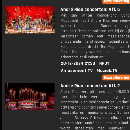
André Rieu concerten: Afl. 5
Met zijn Winter Wonderland Conc
Maastricht heeft André Rieu een nieuwe
weten te scheppen. Samen met zij
Strauss Orkest en solisten laat hij de kij
kerstsfeer komen. Met meeslepende
ontroerende kerstliedjes, schaatser
Hollandse klederdracht, The Magnificent 
Dance Company, wereldkampioenen kunst
schaatsballet Illumination.
20-12-2024 21:30
NPO1
Amusement.TV
Muziek.TV
André Rieu concerten: Afl. 2
André Rieu verblijdt meer dan 145.000
over de hele wereld in zijn gebo
Maastricht. Het schilderachtige Vrijthof
achtergrond voor zijn zomerconcert en c
feestelijke en magische sfeer. Samen
Johann Strauss Orkest en talloze inter
solisten viert André Rieu een muzikaal 
wordt afgesloten met vuurwerk.