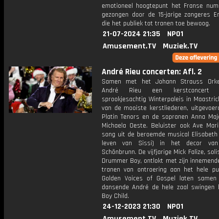
emotioneel hoogtepunt het Franse num
gezongen door de 15-jarige zangeres 
die het publiek tot tranen toe bewoog.
21-07-2024 21:35
NPO1
Amusement.TV
Muziek.TV
André Rieu concerten: Afl. 2
Samen met het Johann Strauss Orke
André Rieu een kerstconcert
sprookjesachtig Winterpaleis in Maastric
van de mooiste kerstliederen, uitgevoer
Platin Tenors en de sopranen Anna Maj
Michaela Oeste. Beluister ook Ave Mar
song uit de beroemde musical Elisabeth 
leven van Sissi) in het decor van
Schönbrunn. De vijfjarige Mick Falize, solis
Drummer Boy, ontlokt met zijn innemende
tranen van ontroering aan het hele pub
Golden Voices of Gospel laten same
dansende André de hele zaal swingen b
Boy Child.
24-12-2023 21:30
NPO1
Amusement.TV
Muziek.TV