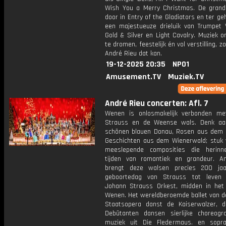
Wish You a Merry Christmas. De grande
door in Entry of the Gladiators en ter g
een majestueuze drieluik van Trumpet V
Gold & Silver en Light Cavalry. Muziek 
te dromen, feestelijk én vol verstilling, z
André Rieu dat kan.
19-12-2025 20:35
NPO1
Amusement.TV
Muziek.TV
André Rieu concerten: Afl. 7
Wenen is onlosmakelijk verbonden m
Strauss en de Weense wals. Denk aa
schönen blauen Donau, Rosen aus dem
Geschichten aus dem Wienerwald; stuk 
meeslepende composities die herinn
tijden van romantiek en grandeur. A
brengt deze walsen precies 200 ja
geboortedag van Strauss tot leven 
Johann Strauss Orkest, midden in het
Wenen. Het wereldberoemde ballet van 
Staatsopera danst de Kaiserwalzer, 
Debütanten dansen sierlijke choreogr
muziek uit Die Fledermaus. en sopr