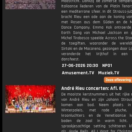
Maastricht. Dankzij de zomerse temper
Italiaanse liederen van de Platin Tenor
een mediterrane sfeer. In dit Strauss-ju
bracht Rieu een ode aan de koning va
met Rosen aus dem Süden en de Ma
Dance Company. Emma Kok ontroerde
Earth Song van Michael Jackson en pa
Michel Tirabosco speelde Across the Star
de toegiften, waaronder de wereld
Sirtaki en de Macarena, gezongen door Lo
veranderde het Vrijthof in een u
dansfeest.
27-06-2026 20:30
NPO1
Amusement.TV
Muziek.TV
André Rieu concerten: Afl. 8
De mooiste kerstnummers uit het rijke r
van André Rieu en zijn Johann Strau
komen aan bod. Neem plaats in 
Winterpaleis, met rode pluche, kr
kroonluchters en de Venetiaanse ka
baden de zaal in warm licht. 
sprookjesachtige setting schitteren kl
als Jingle Bells, All I Want for Christ