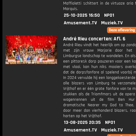
Maffioletti schittert in de virtuoze aria
Marquis.
25-10-2025 16:50
NPO1
Amusement.TV
Muziek.TV
André Rieu concerten: Afl. 6
André Rieu vindt het heerlijk om op zon
met zijn vrouw Marjorie door het g
Limburgse landschap te wandelen. En als
een pittoresk dorp pauzeren voor een ko
met vlaai, kan hun niks mooiers over
dat de dorpsfanfare al spelend voorbij 
In 2024 vervulde hij een langgekoesterd
alle blazers van Limburg te verzamel
Vrijthof en er één grote fanfare van te 
stukken als de Triomfmars uit de opera 
wagenrennen uit de film Ben Hu
dramatische Nearer my God to Thee,
door meer dan vierhonderd blazers, raak
harten op het Vrijthof.
13-08-2025 20:35
NPO1
Amusement.TV
Muziek.TV