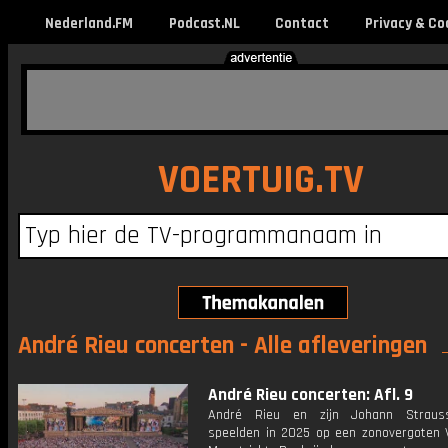
Nederland.FM
Podcast.NL
Contact
Privacy & Co
VOERTUIG.TV
André Rieu concerten - Alle afleveringen
André Rieu concerten: Afl. 9
André Rieu en zijn Johann Straus
speelden in 2025 op een zonovergoten Vr