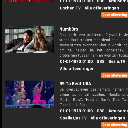
01-01-1970 01:00
SBS
Amuseme
Lachen.TV
Alle afleveringen
Numb3rs
Don heeft een probleem. Crystal Hoyl
vriend Buck trekken moordend en plunde
zeven staten. Wanneer Charlie wordt ing
om te helpen bij het onderzoek, v
problemen tussen hem en Alan zijn focus
01-01-1970 01:00
SBS
Serie.TV
Alle afleveringen
99 To Beat USA
De overgebleven deelnemers nemen h
elkaar op in vijf spellen: ‘Needle and
‘Gutter Bowl’, ‘Hook a Duck’, ‘Disc Twe
‘Tape Lunch Box’.
01-01-1970 01:00
SBS
Amuseme
Spelletjes.TV
Alle afleveringen