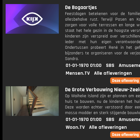
De Bogaartjes
Feestdagen betekenen voor de famili
allesbehalve rust. Terwijl Pasen en K
zorgen voor volle terrassen en lange w
staat het hele gezin in de hoogste versn
kinderen zijn verspreid over verschille
ieder met hun eigen verantwoordeli
Ondertussen probeert René in het ge
bijzonders te organiseren voor de verja
Sandra.
01-01-1970 01:00
SBS
Amuseme
Mensen.TV
Alle afleveringen
De Grote Verbouwing Nieuw-Zee
Op Waiheke Island zijn er plannen om ee
huis te bouwen, nu de kinderen het huis
Deze worden echter verstoord door e
massa modder en sterk stijgende bouwk
01-01-1970 01:00
SBS
Amuseme
Woon.TV
Alle afleveringen