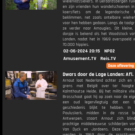
wielerklassiekers. In Geraardsbergen rui
en zijn vrienden hun wandelschoenen in
koersfiets om de legendarische
beklimmen, net zoals ontelbare wielre
voor hen hebben gedaan. Langs de taalgr
ze verder naar Amougies. Dit kleine, l
dorpje is bekend als het Woodstock va
Landen, nadat het in 1969 overspoeld 
70.000 hippies.
02-06-2024 20:15
NPO2
Amusement.TV
Reis.TV
Dwars door de Lage Landen: Afl.
Arnout laat Nederland achter zich en 
grens met België over ter hoogt
Kalmthoutse Heide. Bij het militaire vli
Brasschaat gaat hij op zoek naar de eig
een oud legervliegtuig dat een bi
geschiedenis blijkt te hebben. In 
Pauluskerk, midden in de rosse b
Antwerpen, staart Arnout zich bli
prachtige middeleeuwse schilderijen va
Van Dyck en Jordaens. Deze meest
werden in 1969 door de prostitue