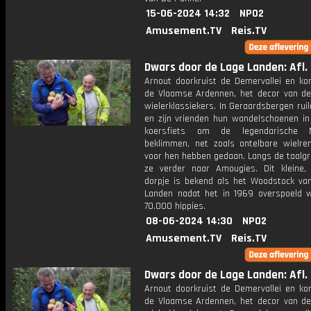
15-06-2024 14:32
NPO2
Amusement.TV
Reis.TV
Dwars door de Lage Landen: Afl.
Arnout doorkruist de Demervallei en ko
de Vlaamse Ardennen, het decor van d
wielerklassiekers. In Geraardsbergen rui
en zijn vrienden hun wandelschoenen in
koersfiets om de legendarische
beklimmen, net zoals ontelbare wielre
voor hen hebben gedaan. Langs de taalgr
ze verder naar Amougies. Dit kleine, l
dorpje is bekend als het Woodstock va
Landen nadat het in 1969 overspoeld 
70.000 hippies.
08-06-2024 14:30
NPO2
Amusement.TV
Reis.TV
Dwars door de Lage Landen: Afl.
Arnout doorkruist de Demervallei en ko
de Vlaamse Ardennen, het decor van d