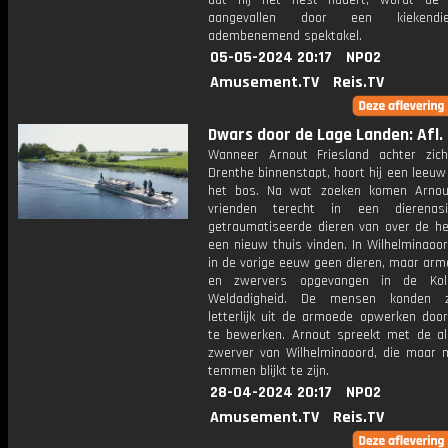
dat hij het nest nadert, wordt de 
aangevallen door een kiekendi
adembenemend spektakel.
05-05-2024 20:17
NPO2
Amusement.TV
Reis.TV
Dwars door de Lage Landen: Afl.
Wanneer Arnout Friesland achter zic
Drenthe binnenstapt, hoort hij een leeuw 
het bos. Na wat zoeken komen Arnou
vrienden terecht in een dierenas
getraumatiseerde dieren van over de he
een nieuw thuis vinden. In Wilhelminaoo
in de vorige eeuw geen dieren, maar arm
en zwervers opgevangen in de Kol
Weldadigheid. De mensen konden z
letterlijk uit de armoede opwerken door
te bewerken. Arnout spreekt met de all
zwerver van Wilhelminaoord, die maar mo
temmen blijkt te zijn.
28-04-2024 20:17
NPO2
Amusement.TV
Reis.TV