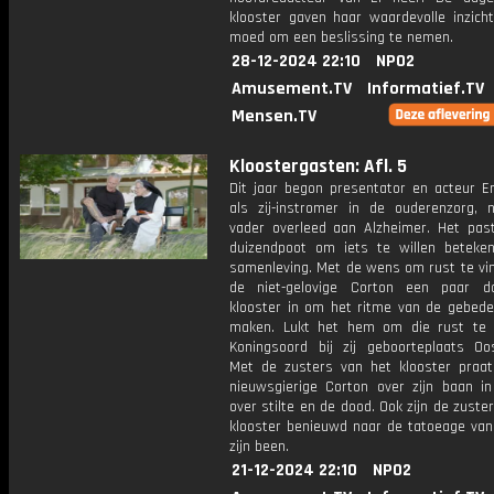
klooster gaven haar waardevolle inzich
moed om een beslissing te nemen.
28-12-2024 22:10
NPO2
Amusement.TV
Informatief.TV
Mensen.TV
Kloostergasten: Afl. 5
Dit jaar begon presentator en acteur Er
als zij-instromer in de ouderenzorg, n
vader overleed aan Alzheimer. Het past
duizendpoot om iets te willen beteke
samenleving. Met de wens om rust te vin
de niet-gelovige Corton een paar d
klooster in om het ritme van de gebed
maken. Lukt het hem om die rust te 
Koningsoord bij zij geboorteplaats Oo
Met de zusters van het klooster praat 
nieuwsgierige Corton over zijn baan in
over stilte en de dood. Ook zijn de zuste
klooster benieuwd naar de tatoeage van
zijn been.
21-12-2024 22:10
NPO2