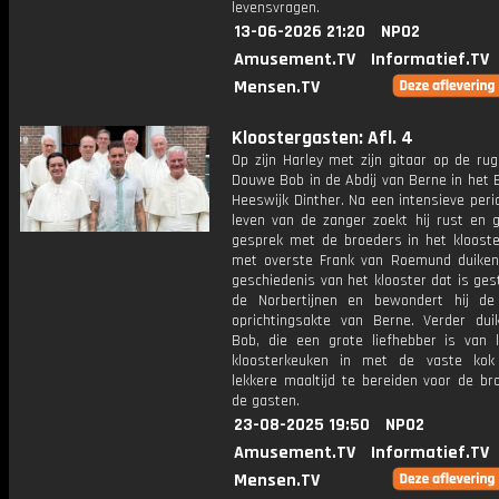
levensvragen.
13-06-2026 21:20
NPO2
Amusement.TV
Informatief.TV
Mensen.TV
Kloostergasten: Afl. 4
Op zijn Harley met zijn gitaar op de rug
Douwe Bob in de Abdij van Berne in het 
Heeswijk Dinther. Na een intensieve peri
leven van de zanger zoekt hij rust en g
gesprek met de broeders in het kloost
met overste Frank van Roemund duiken
geschiedenis van het klooster dat is ges
de Norbertijnen en bewondert hij de 
oprichtingsakte van Berne. Verder du
Bob, die een grote liefhebber is van 
kloosterkeuken in met de vaste ko
lekkere maaltijd te bereiden voor de br
de gasten.
23-08-2025 19:50
NPO2
Amusement.TV
Informatief.TV
Mensen.TV