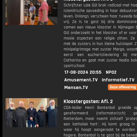
Schrijfster Lale Gül brak radicaal met ha
islamitische opvoeding in haar debuutro
leven. Onlangs verscheen haar tweede bo
vrij. Ze is te gast bij drie dominicane
samen een nieuw klooster in Nijmegen 
Gül onderzoekt in het klooster of er voo
mooie aspecten aan religie zitten. Ze
met de zusters in hun kleine huiskapel. 
minipelgrimage met zuster Marga, woont
eerst een eucharistieviering bij m
Catharina en gaat met zuster Nadia bok
sportschool.
17-08-2024 20:55
NPO2
Amusement.TV
Informatief.TV
Mensen.TV
Kloostergasten: Afl. 2
CDA-leider Henri Bontenbal groeide 
gereformeerd (reformatorisch) 
Rotterdam, maar noemt zichzelf 'prote
een katholiek hart'. Hij komt graag in 
waar hij hoopt aangeraakt te worden
hogere. Bontenbal is te gast bij de benedi