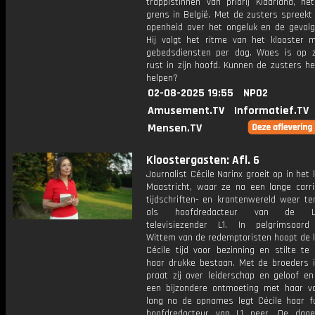
trappistinnen van priorij Klaarland, ne
grens in België. Met de zusters spreekt h
openheid over het ongeluk en de gevolg
Hij volgt het ritme van het klooster 
gebedsdiensten per dag. Waes is op 
rust in zijn hoofd. Kunnen de zusters h
helpen?
02-08-2025 19:55
NPO2
Amusement.TV
Informatief.TV
Mensen.TV
Kloostergasten: Afl. 6
Journalist Cécile Narinx groeit op in het 
Maastricht, waar ze na een lange carri
tijdschriften- en krantenwereld weer te
als hoofdredacteur van de Li
televisiezender L1. In pelgrimsoord
Wittem van de redemptoristen hoopt de k
Cécile tijd voor bezinning en stilte te 
haar drukke bestaan. Met de broeders 
praat zij over leiderschap en geloof en
een bijzondere ontmoeting met haar va
lang na de opnames legt Cécile haar fu
hoofdredacteur van L1 neer. De dag