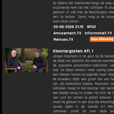
hij tijdens het wielrennen langs de weg 
inspireerde hem tot het schrijven 'Ik zo
geloven'. Er valt met de kloostergast uit
iets te lachen. 'Soms mag je de touw
even laten vieren'.
20-06-2026 21:15
NPO2
Amusement.TV
Informatief.TV
Mensen.TV
Kloostergasten: Afl. 1
Jörgen Raymann is te gast bij de benedi
de Abdij van Egmond. De meeste monnik
de populaire presentator/cabaretier va
niet. Ze kijken immers maar weinig telev
een theater komen ze eigenlijk nooit. Ma
de broeders blijkt een groot fan van Ta
zijn, zijn bekendste typetje. Raymann, va
katholiek, hoopt in het klooster zijn 'kerk
een beetje terug te vinden. Hij mist de
van rust en samen je geloof beleven.
moet hij geloven in een God die almachtig 
zoveel lijden in de wereld is? Met
Johannes praat hij over deze e