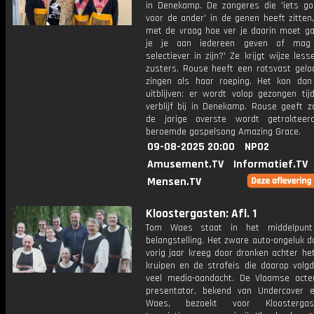
in Denekamp. De zangeres die 'iets g
voor de ander' in de genen heeft zitten
met de vraag hoe ver je daarin moet ga
je je aan iedereen geven of mag
selectiever in zijn?' Ze krijgt wijze les
zusters. Rouse heeft een rotsvast geloo
zingen als haar roeping. Het kon dan
uitblijven: er wordt volop gezongen tij
verblijf bij in Denekamp. Rouse geeft z
de jarige overste wordt getraktee
beroemde gospelsong Amazing Grace.
09-08-2025 20:00
NPO2
Amusement.TV
Informatief.TV
Mensen.TV
Kloostergasten: Afl. 1
Tom Waes staat in het middelpun
belangstelling. Het zware auto-ongeluk da
vorig jaar kreeg door dronken achter he
kruipen en de strafeis die daarop volgd
veel media-aandacht. De Vlaamse acte
presentator, bekend van Undercover 
Waes, bezoekt voor Kloosterga