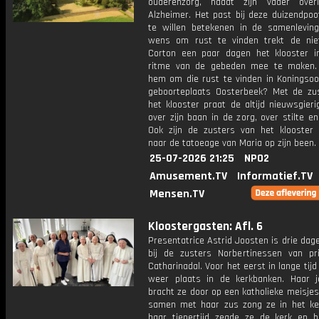
ouderenzorg, nadat zijn vader over
Alzheimer. Het past bij deze duizendpoo
te willen betekenen in de samenlevin
wens om rust te vinden trekt de niet
Corton een paar dagen het klooster 
ritme van de gebeden mee te maken.
hem om die rust te vinden in Koningsoor
geboorteplaats Oosterbeek? Met de zu
het klooster praat de altijd nieuwsgier
over zijn baan in de zorg, over stilte e
Ook zijn de zusters van het klooster
naar de tatoeage van Maria op zijn been.
25-07-2026 21:25
NPO2
Amusement.TV
Informatief.TV
Mensen.TV
Kloostergasten: Afl. 6
Presentatrice Astrid Joosten is drie dag
bij de zusters Norbertinessen van prio
Catharinadal. Voor het eerst in lange tij
weer plaats in de kerkbanken. Haar j
bracht ze door op een katholieke meisje
samen met haar zus zong ze in het ker
haar tienertijd zegde ze de kerk en h