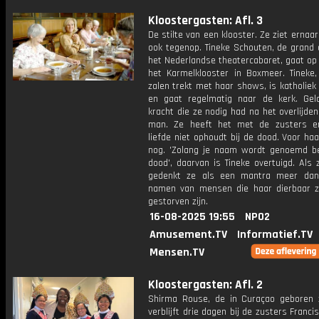
Kloostergasten: Afl. 3
De stilte van een klooster. Ze ziet ernaar
ook tegenop. Tineke Schouten, de grand
het Nederlandse theatercabaret, gaat op
het Karmelklooster in Boxmeer. Tineke, 
zalen trekt met haar shows, is katholie
en gaat regelmatig naar de kerk. Gel
kracht die ze nodig had na het overlijde
man. Ze heeft het met de zusters e
liefde niet ophoudt bij de dood. Voor haar
nog. 'Zolang je naam wordt genoemd be
dood', daarvan is Tineke overtuigd. Als
gedenkt ze als een mantra meer dan
namen van mensen die haar dierbaar zi
gestorven zijn.
16-08-2025 19:55
NPO2
Amusement.TV
Informatief.TV
Mensen.TV
Kloostergasten: Afl. 2
Shirma Rouse, de in Curaçao geboren 
verblijft drie dagen bij de zusters Franc