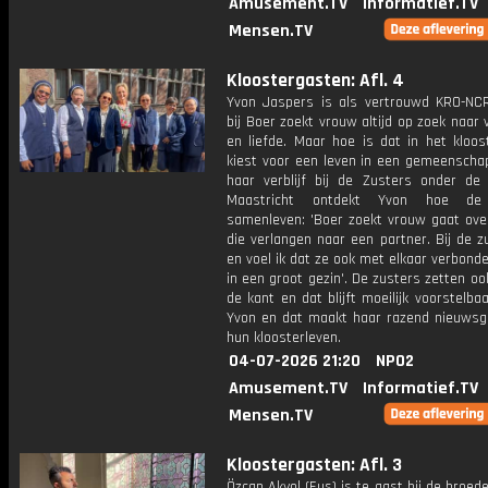
Amusement.TV
Informatief.TV
Mensen.TV
Kloostergasten: Afl. 4
Yvon Jaspers is als vertrouwd KRO-NCR
bij Boer zoekt vrouw altijd op zoek naar 
en liefde. Maar hoe is dat in het kloos
kiest voor een leven in een gemeenschap
haar verblijf bij de Zusters onder de
Maastricht ontdekt Yvon hoe de
samenleven: 'Boer zoekt vrouw gaat ov
die verlangen naar een partner. Bij de z
en voel ik dat ze ook met elkaar verbonden
in een groot gezin'. De zusters zetten oo
de kant en dat blijft moeilijk voorstelba
Yvon en dat maakt haar razend nieuwsgi
hun kloosterleven.
04-07-2026 21:20
NPO2
Amusement.TV
Informatief.TV
Mensen.TV
Kloostergasten: Afl. 3
Özcan Akyol (Eus) is te gast bij de broed