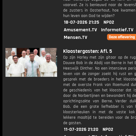
vaarwel. Ze is benieuwd naar de levens
de zusters in Oosterhout, hoe kwamen
hun leven aan God te wijden?
18-07-2026 21:25
NPO2
Amusement.TV
Informatief.TV
Mensen.TV
Kloostergasten: Afl. 5
Op zijn Harley met zijn gitaar op de rug
Douwe Bob in de Abdij van Berne in het 
Heeswijk Dinther. Na een intensieve peri
leven van de zanger zoekt hij rust en g
gesprek met de broeders in het kloost
met de overste Frank van Roemund dui
de geschiedenis van het klooster dat is
door de Norbertijnen en bewondert hij de
oprichtingsakte van Berne. Verder du
Bob, die een grote liefhebber is van 
kloosterkeuken in met de vaste ko
lekkere maaltijd te bereiden voor de br
de gasten.
11-07-2026 21:20
NPO2