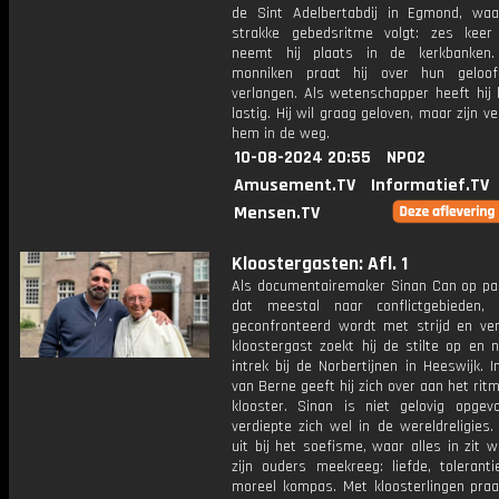
de Sint Adelbertabdij in Egmond, waa
strakke gebedsritme volgt: zes kee
neemt hij plaats in de kerkbanken
monniken praat hij over hun geloof
verlangen. Als wetenschapper heeft hij
lastig. Hij wil graag geloven, maar zijn ve
hem in de weg.
10-08-2024 20:55
NPO2
Amusement.TV
Informatief.TV
Mensen.TV
Kloostergasten: Afl. 1
Als documentairemaker Sinan Can op pad
dat meestal naar conflictgebieden,
geconfronteerd wordt met strijd en verd
kloostergast zoekt hij de stilte op en 
intrek bij de Norbertijnen in Heeswijk. I
van Berne geeft hij zich over aan het rit
klooster. Sinan is niet gelovig opge
verdiepte zich wel in de wereldreligies
uit bij het soefisme, waar alles in zit w
zijn ouders meekreeg: liefde, tolerant
moreel kompas. Met kloosterlingen praat