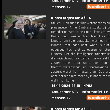
Amusement.TV
Informatief.TV
Mensen.TV
Kloostergasten: Afl. 4
Structuur en rust is wat wetenschapsjou
presentator Anna Gimbrère zoekt bij d
Benedictinessen in de Onze Lieve Vrouwe
Oosterhout. Twee nachten brengt ze do
klooster om te onderzoeken wat het ritm
klooster met haar doet. Anna is niet 
opgevoed, toch ziet ze overeenkomst
zusters. Het zijn intelligente, talentvol
die kritisch naar zichzelf en de wereld k
zuster Irene praat Anna over haar 
thema: wetenschap en sterrenkunde.
zusters wordt het mysterie van God gro
onze hersens niet meer bij kunnen; iets
wel in kan komen.
14-12-2024 22:10
NPO2
Amusement.TV
Informatief.TV
Mensen.TV
Kloostergasten: Afl. 3