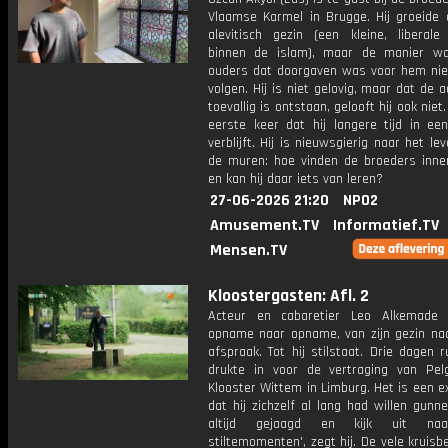
Vlaamse Karmel in Brugge. Hij groeide 
alevitisch gezin (een kleine, liberale
binnen de islam), maar de manier wa
ouders dat doorgaven was voor hem nie
volgen. Hij is niet gelovig, maar dat de 
toevallig is ontstaan, gelooft hij ook niet
eerste keer dat hij langere tijd in een
verblijft. Hij is nieuwsgierig naar het le
de muren: hoe vinden de broeders innerl
en kan hij daar iets van leren?
27-06-2026 21:20
NPO2
Amusement.TV
Informatief.TV
Mensen.TV
Kloostergasten: Afl. 2
Acteur en cabaretier Leo Alkemade 
opname naar opname, van zijn gezin na
afspraak. Tot hij stilstaat. Drie dagen ru
drukte in voor de vertraging van Pel
Klooster Wittem in Limburg. Het is een 
dat hij zichzelf al lang had willen gunne
altijd gejaagd en kijk uit na
stiltemomenten', zegt hij. De vele kruisb