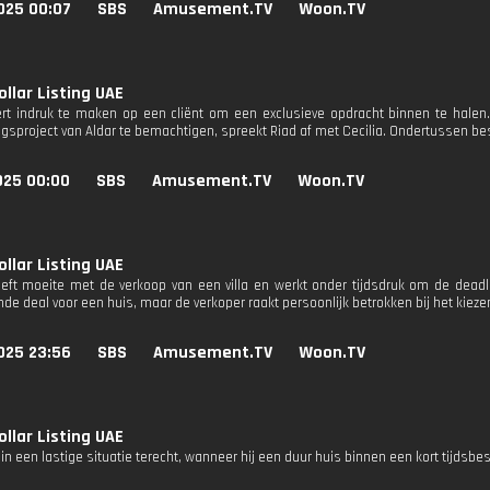
025 00:07
SBS
Amusement.TV
Woon.TV
ollar Listing UAE
rt indruk te maken op een cliënt om een ​​exclusieve opdracht binnen te hale
ngsproject van Aldar te bemachtigen, spreekt Riad af met Cecilia. Ondertussen b
025 00:00
SBS
Amusement.TV
Woon.TV
ollar Listing UAE
eft moeite met de verkoop van een villa en werkt onder tijdsdruk om de deadl
de deal voor een huis, maar de verkoper raakt persoonlijk betrokken bij het kiezen
025 23:56
SBS
Amusement.TV
Woon.TV
ollar Listing UAE
n een lastige situatie terecht, wanneer hij een duur huis binnen een kort tijdsbe