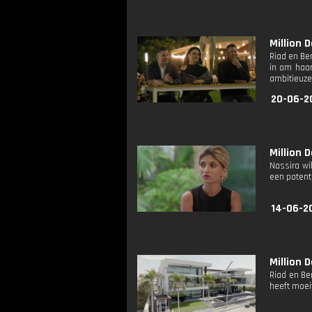
Million D
Riad en Be
in om haar
ambitieuze
20-06-2
Million D
Nassira wi
een potent
14-06-2
Million D
Riad en Be
heeft moeit