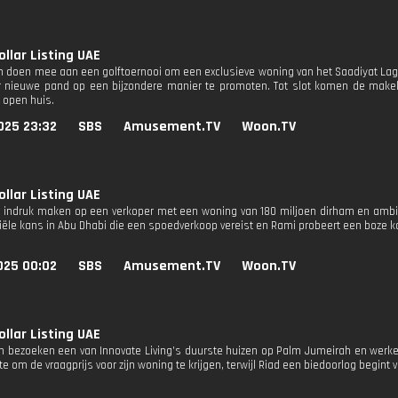
ollar Listing UAE
n doen mee aan een golftoernooi om een ​​exclusieve woning van het Saadiyat Lago
 nieuwe pand op een bijzondere manier te promoten. Tot slot komen de make
 open huis.
025 23:32
SBS
Amusement.TV
Woon.TV
ollar Listing UAE
l indruk maken op een verkoper met een woning van 180 miljoen dirham en ambiti
iële kans in Abu Dhabi die een spoedverkoop vereist en Rami probeert een boze k
025 00:02
SBS
Amusement.TV
Woon.TV
ollar Listing UAE
n bezoeken een van Innovate Living’s duurste huizen op Palm Jumeirah en we
e om de vraagprijs voor zijn woning te krijgen, terwijl Riad een biedoorlog begint 