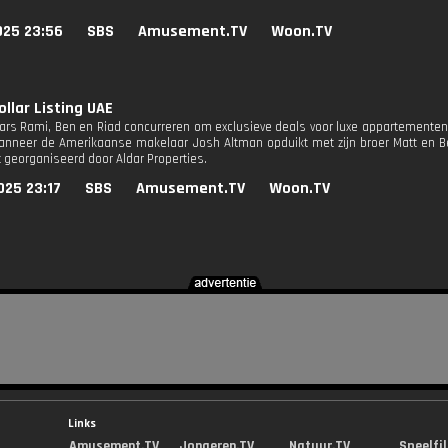
025 23:56
SBS
Amusement.TV
Woon.TV
ollar Listing UAE
rs Rami, Ben en Riad concurreren om exclusieve deals voor luxe appartementen
nneer de Amerikaanse makelaar Josh Altman opduikt met zijn broer Matt en Ben
georganiseerd door Aldar Properties.
025 23:17
SBS
Amusement.TV
Woon.TV
Links
Amusement.TV
Jongeren.TV
Natuur.TV
Speelfi