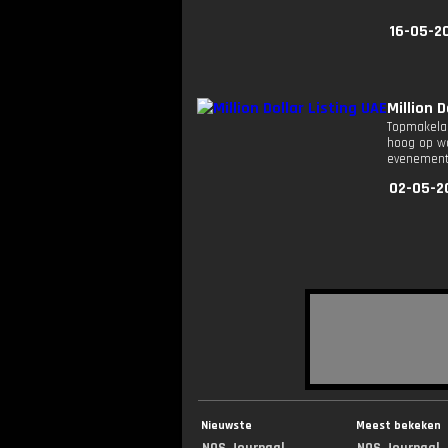
16-05-2
Million D
Topmakelaa
hoog op wa
evenement 
02-05-2
Nieuwste
Meest bekeken