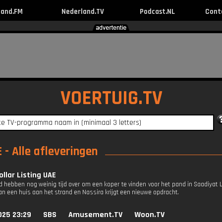
land.FM
Nederland.TV
Podcast.NL
Cont
VOERTUIG.TV
E - Alle afleveringen
ollar Listing UAE
d hebben nog weinig tijd over om een ​​koper te vinden voor het pand in Saadiyat 
an een huis aan het strand en Nassira krijgt een nieuwe opdracht.
025 23:29
SBS
Amusement.TV
Woon.TV