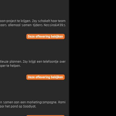
on-project te krijgen. Zay schakelt haar team
laars allemaal samen tijdens Nassira&#39;s
euze plannen. Zay krijgt een telefoontje over
oper te helpen.
rken samen aan een marketingcampagne. Rami
voor het pand op Saadiyat.