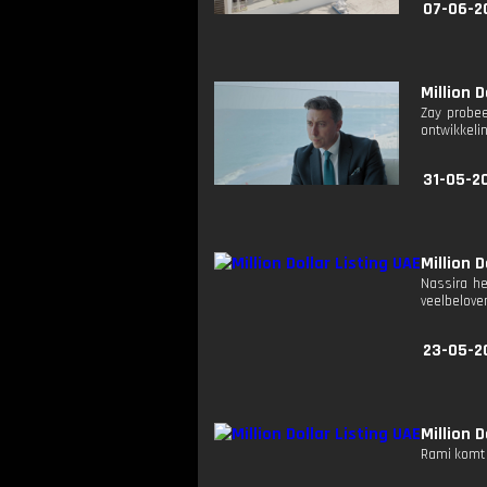
07-06-2
Million D
Zay probee
ontwikkeli
31-05-2
Million D
Nassira he
veelbeloven
23-05-2
Million D
Rami komt i