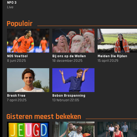
NPO 3
Live
Populair
NOS Voetbal
Bij ons op de Wallen
Meiden Die Rijden
8 juni 20:25
18 december 20:25
15 april 20:29
Break Free
Boban Braspenning
7 april 20:25
13 februari 22:05
Gisteren meest bekeken