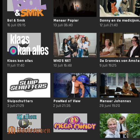
Bol & Smik
Meneer Papier
Danny en 
16 juli 09:15
13 juli 06:40
12 juli 21:40
Klaas kan alles
WHO'S NXT
De 
11 juli 17:40
10 juli 16:48
9 juli 19:25
Sluipschutters
PowNed of View
Meneer Johannes
3 juli 21:29
2 juli 21:35
28 juni 19:20