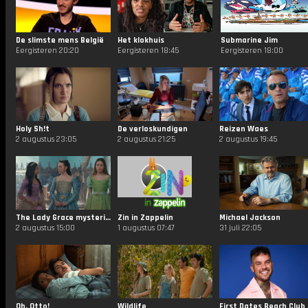
De slimste mens België
Het klokhuis
Submarine Jim
Eergisteren 20:20
Eergisteren 18:45
Eergisteren 18:00
Holy Sh!t
De verloskundigen
Reizen Waes
2 augustus 23:05
2 augustus 21:25
2 augustus 19:45
The Lady Grace mysteries
Zin in Zappelin
Michael Jackson
2 augustus 15:00
1 augustus 07:47
31 juli 22:05
Oh, Otto!
Wildlife
First Dates Beach Club