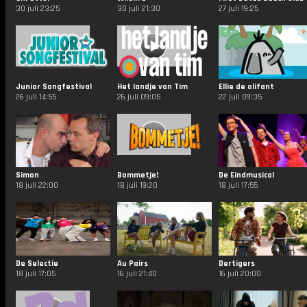
30 juli 23:25
30 juli 21:30
27 juli 19:25
Junior Songfestival
Het landje van Tim
Ellie de olifant
26 juli 14:55
26 juli 09:05
22 juli 09:35
Simon
Bommetje!
De Eindmusical
18 juli 22:00
18 juli 19:20
18 juli 17:55
De Selectie
Au Pairs
Dertigers
18 juli 17:05
16 juli 21:40
16 juli 20:00