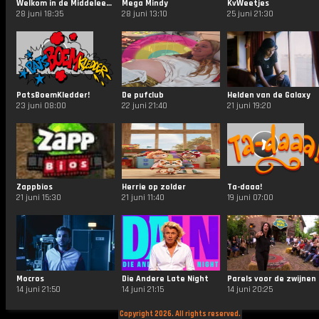
Welkom in de Middeleeuwen
Mega Mindy
KvWeetjes
28 juni 18:35
28 juni 13:10
25 juni 21:30
PatsBoemKledder!
De pufclub
Helden van de Galaxy
23 juni 08:00
22 juni 21:40
21 juni 19:20
Zappbios
Herrie op zolder
Ta-daaa!
21 juni 15:30
21 juni 11:40
19 juni 07:00
Mocros
Die Andere Late Night
Parels voor de zwijnen
14 juni 21:50
14 juni 21:15
14 juni 20:25
Copyright 2026. All rights reserved.