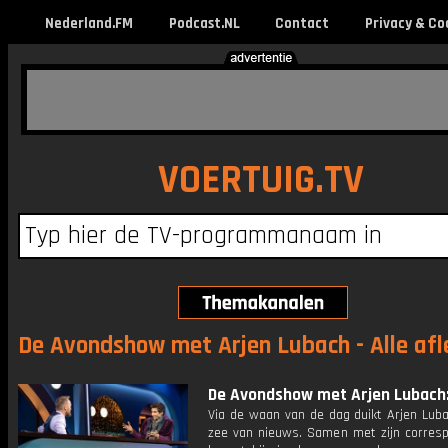
Nederland.FM
Podcast.NL
Contact
Privacy & Co
VOERTUIG.TV
De Avondshow met Arjen Lubach - Alle afl
De Avondshow met Arjen Lubach: 
Via de waan van de dag duikt Arjen Luba
zee van nieuws. Samen met zijn corres