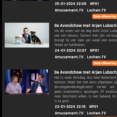
25-01-2024 22:05
NPO1
Amusement.TV
Lachen.TV
De Avondshow met Arjen Lubach: 
Via de waan van de dag duikt Arjen Luba
zee van nieuws. Samen met zijn corres
brengt hij vier keer per week een avon
feiten en futiliteiten.
24-01-2024 22:07
NPO1
Amusement.TV
Lachen.TV
De Avondshow met Arjen Lubach: 
Het is weer dinsdag, dus heel Nederland
kantoor. Moet het niet eens afgelopen zi
dinsdagdonderdagdrukte? Verder wil
geen asielzoekers opvangen. Of asielzo
naar Westland willen, is niet bekend. E
is te gast.
23-01-2024 22:15
NPO1
Amusement.TV
Lachen.TV