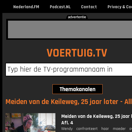
Nederland.FM
Podcast.NL
Contact
Privacy & Co
VOERTUIG.TV
Meiden van de Keileweg, 25 jaar later - Al
Meiden van de Keileweg, 25 jaar 
Afl. 4
Wendy confronteert haar moeder o