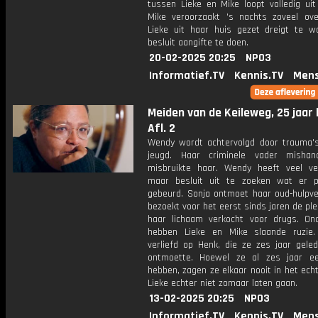
tussen Lieke en Mike loopt volledig uit
Mike veroorzaakt 's nachts zoveel ove
Lieke uit haar huis gezet dreigt te w
besluit aangifte te doen.
20-02-2025 20:25
NPO3
Informatief.TV
Kennis.TV
Mens
Meiden van de Keileweg, 25 jaar 
Afl. 2
Wendy wordt achtervolgd door trauma's
jeugd. Haar criminele vader mishan
misbruikte haar. Wendy heeft veel ve
maar besluit uit te zoeken wat er p
gebeurd. Sonja ontmoet haar oud-hulpve
bezoekt voor het eerst sinds jaren de pl
haar lichaam verkocht voor drugs. On
hebben Lieke en Mike slaande ruzie.
verliefd op Henk, die ze zes jaar geled
ontmoette. Hoewel ze al zes jaar ee
hebben, zagen ze elkaar nooit in het echt
Lieke echter niet zomaar laten gaan.
13-02-2025 20:25
NPO3
Informatief.TV
Kennis.TV
Mens