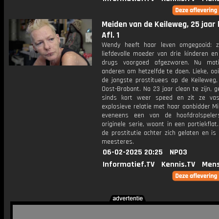
Meiden van de Keileweg, 25 jaar 
Afl. 1
Wendy heeft haar leven omgegooid: 
liefdevolle moeder van drie kinderen en
drugs voorgoed afgezworen. Nu moti
anderen om hetzelfde te doen. Lieke, oo
de jongste prostituees op de Keileweg,
Oost-Brabant. Na 23 jaar clean te zijn, g
sinds kort weer speed en zit ze va
explosieve relatie met haar aanbidder Mi
eveneens een van de hoofdrolspeler
originele serie, woont in een portiekflat
de prostitutie achter zich gelaten en i
meesteres.
06-02-2025 20:25
NPO3
Informatief.TV
Kennis.TV
Mens