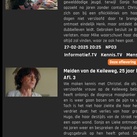
gewelddadige jeugd, terwijl Sonja h
opzoekt na jaren zonder contact. Chris
zich aan bij een afkickkliniek om haa
dagen niet verslaafd door te breng
ontmoet eindelijk Henk, maar ontdekt da
dubbelleven leidt. Gebroken besluit ze 
verlaten, maar Mike waarschuwt haar dat
altijd zal vinden, waar ze ook heen gaat.
27-02-2025 20:25
NPO3
Informatief.TV
Kennis.TV
Mens
Meiden van de Keileweg, 25 jaar 
Afl. 3
We maken kennis met Christel, die als 
verslaafde vrouw op de Keileweg bel
heeft onlangs de diagnose maagkanker
en is weer gaan basen om de pijn te ve
Toch is het niet haar ziekte die haar h
verdriet doet: het verlies van haar gro
Hugo, die haar destijds van de straat red
een open wond. Sonja en Lieke ontmoet
na jaren weer en bespreken de impact di
drugsgebruik op hen heeft gehad. De