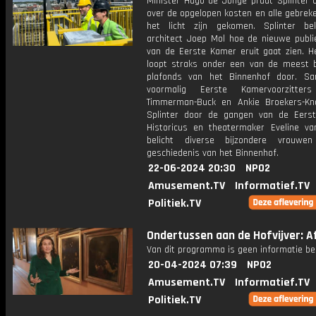
Minister Hugo de Jonge praat Splinter C
over de opgelopen kosten en alle gebrek
het licht zijn gekomen. Splinter be
architect Joep Mol hoe de nieuwe publi
van de Eerste Kamer eruit gaat zien. He
loopt straks onder een van de meest b
plafonds van het Binnenhof door. S
voormalig Eerste Kamervoorzitter
Timmerman-Buck en Ankie Broekers-Kn
Splinter door de gangen van de Eers
Historicus en theatermaker Eveline van
belicht diverse bijzondere vrouwe
geschiedenis van het Binnenhof.
22-06-2024 20:30
NPO2
Amusement.TV
Informatief.TV
Politiek.TV
Ondertussen aan de Hofvijver: Af
Van dit programma is geen informatie be
20-04-2024 07:39
NPO2
Amusement.TV
Informatief.TV
Politiek.TV