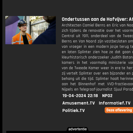
Ondertussen aan de Hofvijver: Af
Architecten Camiel Berns en Eric van No
zich tijdens de renovatie over het voorm
Central uit 1911, onderdeel van de Twee
Berns en Van Noord zijn vastbesloten om
van vroeger in een modern jasje terug t
en laten Splinter zien hoe ze dat gaan 
kleurhistorisch onderzoeker Judith Bota
kamers in het voormalig ministerie van
van de Tweede Kamer weer in ere te hers
zij vertelt Splinter over een bijzonder en
behang uit die tijd. Splinter haalt herinn
aan het Binnenhof met VVD-fractievoor
Nijpels en Telegraaf-journalist Sjuul Parad
19-04-2024 22:18
NPO2
Amusement.TV
Informatief.TV
Politiek.TV