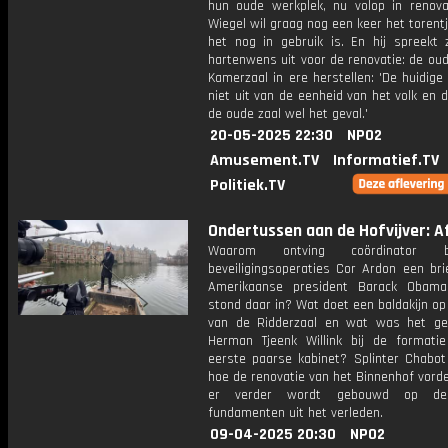
hun oude werkplek, nu volop in renova
Wiegel wil graag nog een keer het torentj
het nog in gebruik is. En hij spreekt z
hartenwens uit voor de renovatie: de ou
Kamerzaal in ere herstellen: 'De huidige
niet uit van de eenheid van het volk en 
de oude zaal wel het geval.'
20-05-2025 22:30
NPO2
Amusement.TV
Informatief.TV
Politiek.TV
Ondertussen aan de Hofvijver: Af
Waarom ontving coördinator bij
beveiligingsoperaties Cor Ardon een bri
Amerikaanse president Barack Obam
stond daar in? Wat doet een baldakijn op
van de Ridderzaal en wat was het g
Herman Tjeenk Willink bij de formati
eerste paarse kabinet? Splinter Chabot 
hoe de renovatie van het Binnenhof vord
er verder wordt gebouwd op de 
fundamenten uit het verleden.
09-04-2025 20:30
NPO2