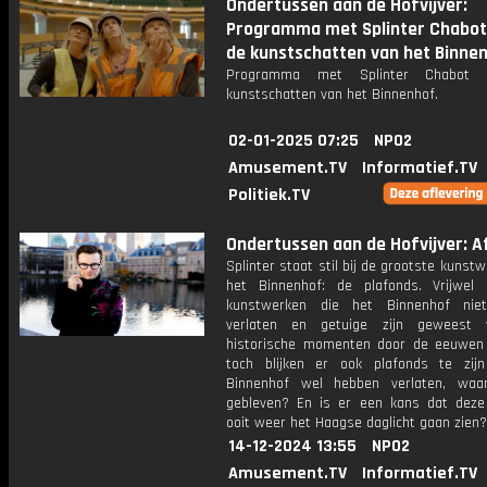
Ondertussen aan de Hofvijver:
Programma met Splinter Chabot
de kunstschatten van het Binne
Programma met Splinter Chabot 
kunstschatten van het Binnenhof.
02-01-2025 07:25
NPO2
Amusement.TV
Informatief.TV
Politiek.TV
Ondertussen aan de Hofvijver: Af
Splinter staat stil bij de grootste kunst
het Binnenhof: de plafonds. Vrijwel
kunstwerken die het Binnenhof nie
verlaten en getuige zijn geweest 
historische momenten door de eeuwen
toch blijken er ook plafonds te zij
Binnenhof wel hebben verlaten, waa
gebleven? En is er een kans dat deze
ooit weer het Haagse daglicht gaan zien?
14-12-2024 13:55
NPO2
Amusement.TV
Informatief.TV