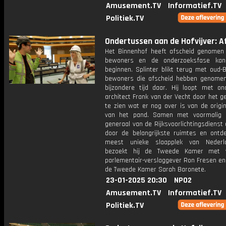
Amusement.TV
Informatief.TV
Politiek.TV
Ondertussen aan de Hofvijver: Af
Het Binnenhof heeft afscheid genomen
bewoners en de onderzoeksfase kan 
beginnen. Splinter blikt terug met oud-
bewoners die afscheid hebben genome
bijzondere tijd daar. Hij loopt met o
architect Frank van der Vecht door het 
te zien wat er nog over is van de origi
van het pand. Samen met voormalig d
generaal van de Rijksvoorlichtingsdienst 
door de belangrijkste ruimtes en ontde
meest unieke slaapplek van Nederl
bezoekt hij de Tweede Kamer met v
parlementair-verslaggever Ron Fresen en
de Tweede Kamer Sarah Baronete.
23-01-2025 20:30
NPO2
Amusement.TV
Informatief.TV
Politiek.TV