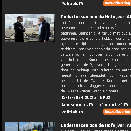
Politiek.TV
Ondertussen aan de Hofvijver: Af
Het Binnenhof heeft afscheid genomen
bewoners en de onderzoeksfase kan 
beginnen. Splinter blikt terug met oud-
bewoners die afscheid hebben genome
bijzondere tijd daar. Hij loopt onder
architect Frank van der Vecht door het 
te zien wat er nog over is van de origi
van het pand. Samen met voormalig d
generaal van de Rijksvoorlichtingsdienst 
door de belangrijkste ruimtes en ontde
meest unieke slaapplek van Nederl
bezoekt hij de Tweede Kamer met v
parlementair-verslaggever Ron Fresen en
de Tweede Kamer Sarah Baronete.
13-12-2024 20:25
NPO2
Amusement.TV
Informatief.TV
Politiek.TV
Ondertussen aan de Hofvijver: Af