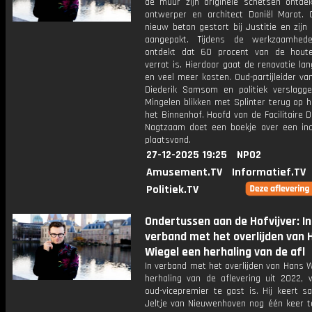
de muur zijn originele schetsen ontde
ontwerper en architect Daniël Marot. 
nieuw beton gestort bij Justitie en zijn
aangepakt. Tijdens de werkzaamhed
ontdekt dat 60 procent van de hout
verrot is. Hierdoor gaat de renovatie la
en veel meer kosten. Oud-partijleider v
Diederik Samsom en politiek verslagge
Mingelen blikken met Splinter terug op h
het Binnenhof. Hoofd van de Facilitaire 
Nagtzaam doet een boekje over een inc
plaatsvond.
27-12-2025 19:25
NPO2
Amusement.TV
Informatief.TV
Politiek.TV
Ondertussen aan de Hofvijver: In
verband met het overlijden van 
Wiegel een herhaling van de afl
In verband met het overlijden van Hans 
herhaling van de aflevering uit 2022, 
oud-vicepremier te gast is. Hij keert 
Jeltje van Nieuwenhoven nog één keer t