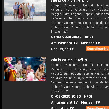
Wie is de Mol?: Afl. 10
Bridget Maasland, Gabriël Martina
Martens, Nora Akachar, Ray Klaasse
Moggré, Sam Hagens, Sophie Frankenmol
de Vries en Teun Luijkx reizen af naar 
De bloedstollende zoektocht naar de Mol
de hoofdstad Phnom Penh. Wie is te ve
En wie niet?
08-03-2025 20:30
NPO1
Amusement.TV
Mensen.TV
Spelletjes.TV
Wie is de Mol?: Afl. 9
Bridget Maasland, Gabriël Martina
Martens, Nora Akachar, Ray Klaasse
Moggré, Sam Hagens, Sophie Frankenmol
de Vries en Teun Luijkx reizen af naar 
De bloedstollende zoektocht naar de Mol
de hoofdstad Phnom Penh. Wie is te ve
En wie niet?
01-03-2025 20:30
NPO1
Amusement.TV
Mensen.TV
Spelletjes.TV