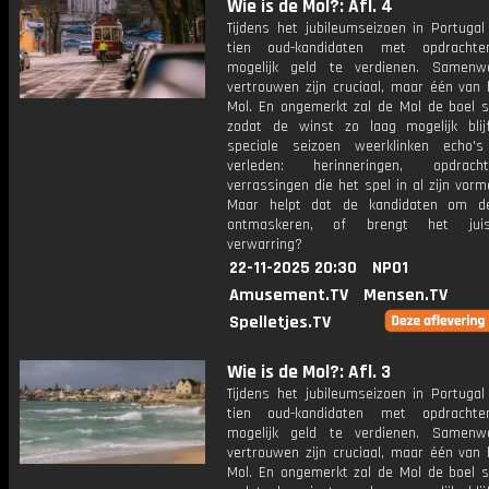
Wie is de Mol?: Afl. 4
Tijdens het jubileumseizoen in Portugal
tien oud-kandidaten met opdrachte
mogelijk geld te verdienen. Samenw
vertrouwen zijn cruciaal, maar één van 
Mol. En ongemerkt zal de Mol de boel s
zodat de winst zo laag mogelijk blijf
speciale seizoen weerklinken echo'
verleden: herinneringen, opdra
verrassingen die het spel in al zijn vorm
Maar helpt dat de kandidaten om d
ontmaskeren, of brengt het jui
verwarring?
22-11-2025 20:30
NPO1
Amusement.TV
Mensen.TV
Spelletjes.TV
Wie is de Mol?: Afl. 3
Tijdens het jubileumseizoen in Portugal
tien oud-kandidaten met opdrachte
mogelijk geld te verdienen. Samenw
vertrouwen zijn cruciaal, maar één van 
Mol. En ongemerkt zal de Mol de boel s