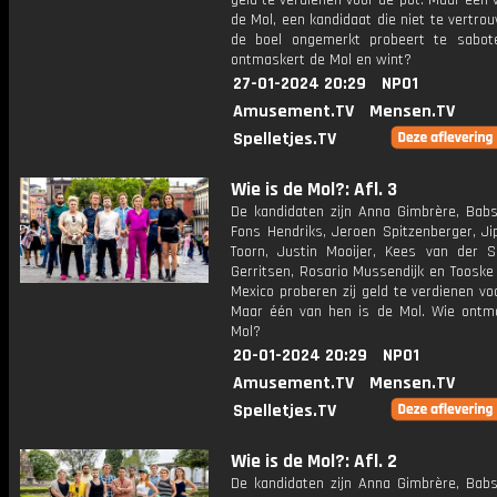
geld te verdienen voor de pot. Maar één 
de Mol, een kandidaat die niet te vertro
de boel ongemerkt probeert te sabot
ontmaskert de Mol en wint?
27-01-2024 20:29
NPO1
Amusement.TV
Mensen.TV
Spelletjes.TV
Wie is de Mol?: Afl. 3
De kandidaten zijn Anna Gimbrère, Babs
Fons Hendriks, Jeroen Spitzenberger, Ji
Toorn, Justin Mooijer, Kees van der S
Gerritsen, Rosario Mussendijk en Tooske
Mexico proberen zij geld te verdienen vo
Maar één van hen is de Mol. Wie ontm
Mol?
20-01-2024 20:29
NPO1
Amusement.TV
Mensen.TV
Spelletjes.TV
Wie is de Mol?: Afl. 2
De kandidaten zijn Anna Gimbrère, Babs