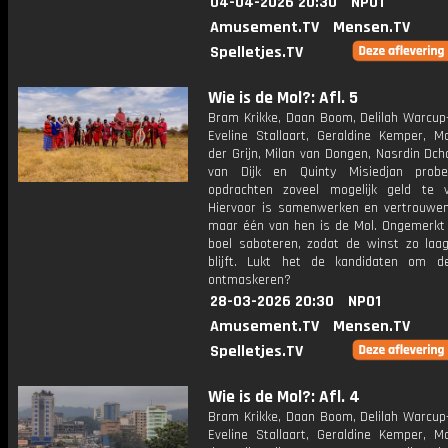
04-04-2026 20:30
NPO1
Amusement.TV
Mensen.TV
Spelletjes.TV
Wie is de Mol?: Afl. 5
Bram Krikke, Daan Boom, Delilah Warcup-
Eveline Stallaart, Geraldine Kemper, M
der Grijn, Milan van Dongen, Nasrdin Dch
van Dijk en Quinty Misiedjan prob
opdrachten zoveel mogelijk geld te v
Hiervoor is samenwerken en vertrouwen 
maar één van hen is de Mol. Ongemerkt z
boel saboteren, zodat de winst zo laag
blijft. Lukt het de kandidaten om 
ontmaskeren?
28-03-2026 20:30
NPO1
Amusement.TV
Mensen.TV
Spelletjes.TV
Wie is de Mol?: Afl. 4
Bram Krikke, Daan Boom, Delilah Warcup-
Eveline Stallaart, Geraldine Kemper, M