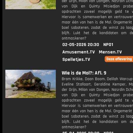
der Grijn, Milan van Dongen, Nasrdin Dch
van Dijk en Quinty Misiedjan prob
opdrachten zoveel mogelijk geld te v
Hiervoor is samenwerken en vertrouwen 
maar één van hen is de Mol. Ongemerkt z
boel saboteren, zodat de winst zo laag
blijft. Lukt het de kandidaten om 
ontmaskeren?
02-05-2026 20:30
NPO1
Amusement.TV
Mensen.TV
Spelletjes.TV
Wie is de Mol?: Afl. 9
Bram Krikke, Daan Boom, Delilah Warcup-
Eveline Stallaart, Geraldine Kemper, M
der Grijn, Milan van Dongen, Nasrdin Dch
van Dijk en Quinty Misiedjan prob
opdrachten zoveel mogelijk geld te v
Hiervoor is samenwerken en vertrouwen 
maar één van hen is de Mol. Ongemerkt z
boel saboteren, zodat de winst zo laag
blijft. Lukt het de kandidaten om 
ontmaskeren?