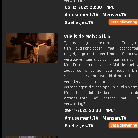
verwarring?
06-12-2025 20:30
NPO1
Amusement.TV
Mensen.TV
Spelletjes.TV
Wie is de Mol?: Afl. 5
Tijdens het jubileumseizoen in Portugal
tien oud-kandidaten met opdrachte
mogelijk geld te verdienen. Samenw
vertrouwen zijn cruciaal, maar één van 
Mol. En ongemerkt zal de Mol de boel s
zodat de winst zo laag mogelijk blijf
speciale seizoen weerklinken echo'
verleden: herinneringen, opdra
verrassingen die het spel in al zijn vorm
Maar helpt dat de kandidaten om d
ontmaskeren, of brengt het jui
verwarring?
29-11-2025 20:30
NPO1
Amusement.TV
Mensen.TV
Spelletjes.TV