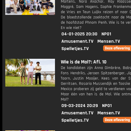
Martens, Nora Akachar, Ray Klaasse
Moggré, Sam Hagens, Sophie Frankenmol
de Vries en Teun Luijkx reizen af naar 
De bloedstollende zoektocht naar de Mol
de hoofdstad Phnom Penh. Wie is te ve
En wie niet?
04-01-2025 20:30
NPO1
Amusement.TV
Mensen.TV
Spelletjes.TV
Wie is de Mol?: Afl. 10
De kandidaten zijn Anna Gimbrère, Babs
Fons Hendriks, Jeroen Spitzenberger, Ji
Toorn, Justin Mooijer, Kees van der S
Gerritsen, Rosario Mussendijk en Tooske
Mexico proberen zij geld te verdienen vo
Maar één van hen is de Mol. Wie ontm
Mol?
09-03-2024 20:29
NPO1
Amusement.TV
Mensen.TV
Spelletjes.TV