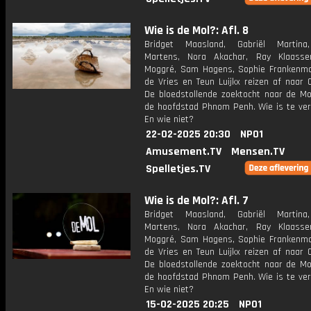
Wie is de Mol?: Afl. 8
Bridget Maasland, Gabriël Martina
Martens, Nora Akachar, Ray Klaasse
Moggré, Sam Hagens, Sophie Frankenmol
de Vries en Teun Luijkx reizen af naar 
De bloedstollende zoektocht naar de Mol
de hoofdstad Phnom Penh. Wie is te ve
En wie niet?
22-02-2025 20:30
NPO1
Amusement.TV
Mensen.TV
Spelletjes.TV
Wie is de Mol?: Afl. 7
Bridget Maasland, Gabriël Martina
Martens, Nora Akachar, Ray Klaasse
Moggré, Sam Hagens, Sophie Frankenmol
de Vries en Teun Luijkx reizen af naar 
De bloedstollende zoektocht naar de Mol
de hoofdstad Phnom Penh. Wie is te ve
En wie niet?
15-02-2025 20:25
NPO1