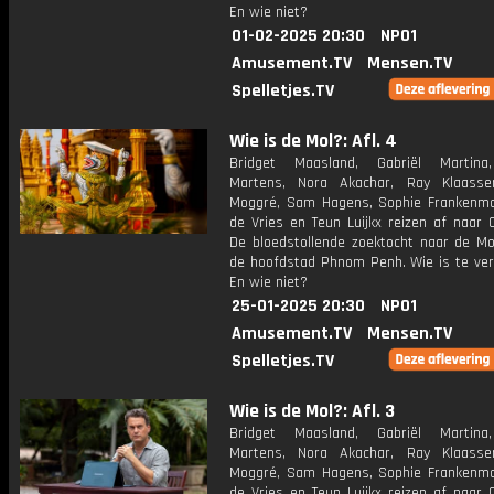
En wie niet?
01-02-2025 20:30
NPO1
Amusement.TV
Mensen.TV
Spelletjes.TV
Wie is de Mol?: Afl. 4
Bridget Maasland, Gabriël Martina
Martens, Nora Akachar, Ray Klaasse
Moggré, Sam Hagens, Sophie Frankenmol
de Vries en Teun Luijkx reizen af naar 
De bloedstollende zoektocht naar de Mol
de hoofdstad Phnom Penh. Wie is te ve
En wie niet?
25-01-2025 20:30
NPO1
Amusement.TV
Mensen.TV
Spelletjes.TV
Wie is de Mol?: Afl. 3
Bridget Maasland, Gabriël Martina
Martens, Nora Akachar, Ray Klaasse
Moggré, Sam Hagens, Sophie Frankenmol
de Vries en Teun Luijkx reizen af naar 