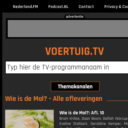
Nederland.FM
Podcast.NL
Contact
Privacy & Co
VOERTUIG.TV
Wie is de Mol? - Alle afleveringen
Wie is de Mol?: Afl. 10
Bram Krikke, Daan Boom, Delilah Warcup-
Eveline Stallaart, Geraldine Kemper, M