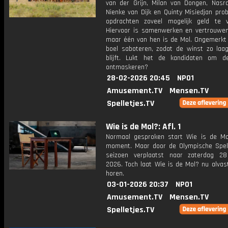
van der Grijn, Milan van Dongen, Nasrd
Nienke van Dijk en Quinty Misiedjan pro
opdrachten zoveel mogelijk geld te v
Hiervoor is samenwerken en vertrouwen 
maar één van hen is de Mol. Ongemerkt z
boel saboteren, zodat de winst zo laag
blijft. Lukt het de kandidaten om 
ontmaskeren?
28-02-2026 20:45
NPO1
Amusement.TV
Mensen.TV
Spelletjes.TV
Wie is de Mol?: Afl. 1
Normaal gesproken start Wie is de Mo
moment. Maar door de Olympische Spel
seizoen verplaatst naar zaterdag 28
2026. Toch laat Wie is de Mol? nu alvas
horen.
03-01-2026 20:37
NPO1
Amusement.TV
Mensen.TV
Spelletjes.TV