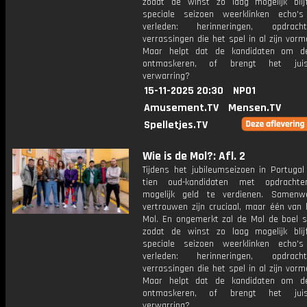
zodat de winst zo laag mogelijk blijf
speciale seizoen weerklinken echo'
verleden: herinneringen, opdra
verrassingen die het spel in al zijn vorm
Maar helpt dat de kandidaten om d
ontmaskeren, of brengt het jui
verwarring?
15-11-2025 20:30
NPO1
Amusement.TV
Mensen.TV
Spelletjes.TV
Wie is de Mol?: Afl. 2
Tijdens het jubileumseizoen in Portugal
tien oud-kandidaten met opdrachte
mogelijk geld te verdienen. Samenw
vertrouwen zijn cruciaal, maar één van 
Mol. En ongemerkt zal de Mol de boel s
zodat de winst zo laag mogelijk blijf
speciale seizoen weerklinken echo'
verleden: herinneringen, opdra
verrassingen die het spel in al zijn vorm
Maar helpt dat de kandidaten om d
ontmaskeren, of brengt het jui
verwarring?