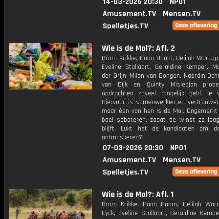
14-03-2026 20:30
NPO1
Amusement.TV
Mensen.TV
Spelletjes.TV
Wie is de Mol?: Afl. 2
Bram Krikke, Daan Boom, Delilah Warcup-
Eveline Stallaart, Geraldine Kemper, M
der Grijn, Milan van Dongen, Nasrdin Dch
van Dijk en Quinty Misiedjan prob
opdrachten zoveel mogelijk geld te v
Hiervoor is samenwerken en vertrouwen 
maar één van hen is de Mol. Ongemerkt z
boel saboteren, zodat de winst zo laag
blijft. Lukt het de kandidaten om 
ontmaskeren?
07-03-2026 20:30
NPO1
Amusement.TV
Mensen.TV
Spelletjes.TV
Wie is de Mol?: Afl. 1
Bram Krikke, Daan Boom, Delilah War
Eyck, Eveline Stallaart, Geraldine Kemp