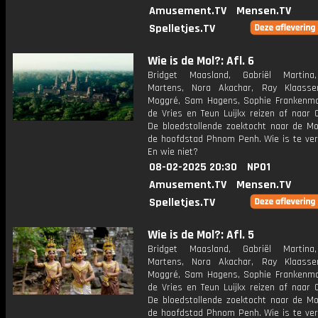
Amusement.TV
Mensen.TV
Spelletjes.TV
Wie is de Mol?: Afl. 6
Bridget Maasland, Gabriël Martina
Martens, Nora Akachar, Ray Klaasse
Moggré, Sam Hagens, Sophie Frankenmol
de Vries en Teun Luijkx reizen af naar 
De bloedstollende zoektocht naar de Mol
de hoofdstad Phnom Penh. Wie is te ve
En wie niet?
08-02-2025 20:30
NPO1
Amusement.TV
Mensen.TV
Spelletjes.TV
Wie is de Mol?: Afl. 5
Bridget Maasland, Gabriël Martina
Martens, Nora Akachar, Ray Klaasse
Moggré, Sam Hagens, Sophie Frankenmol
de Vries en Teun Luijkx reizen af naar 
De bloedstollende zoektocht naar de Mol
de hoofdstad Phnom Penh. Wie is te ve