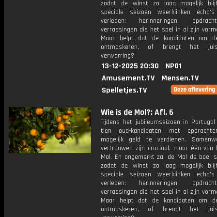
zodat de winst zo laag mogelijk blijf
speciale seizoen weerklinken echo'
verleden: herinneringen, opdra
verrassingen die het spel in al zijn vorm
Maar helpt dat de kandidaten om d
ontmaskeren, of brengt het jui
verwarring?
13-12-2025 20:30
NPO1
Amusement.TV
Mensen.TV
Spelletjes.TV
Wie is de Mol?: Afl. 6
Tijdens het jubileumseizoen in Portugal
tien oud-kandidaten met opdrachte
mogelijk geld te verdienen. Samenw
vertrouwen zijn cruciaal, maar één van 
Mol. En ongemerkt zal de Mol de boel s
zodat de winst zo laag mogelijk blijf
speciale seizoen weerklinken echo'
verleden: herinneringen, opdra
verrassingen die het spel in al zijn vorm
Maar helpt dat de kandidaten om d
ontmaskeren, of brengt het jui