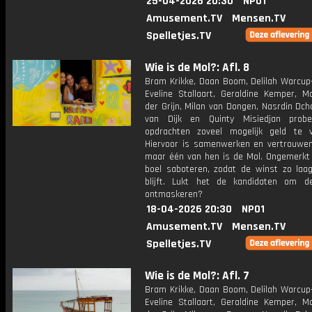
25-04-2026 20:30
NPO1
Amusement.TV
Mensen.TV
Spelletjes.TV
Wie is de Mol?: Afl. 8
Bram Krikke, Daan Boom, Delilah Warcup-
Eveline Stallaart, Geraldine Kemper, M
der Grijn, Milan van Dongen, Nasrdin Dch
van Dijk en Quinty Misiedjan prob
opdrachten zoveel mogelijk geld te v
Hiervoor is samenwerken en vertrouwen 
maar één van hen is de Mol. Ongemerkt z
boel saboteren, zodat de winst zo laag
blijft. Lukt het de kandidaten om 
ontmaskeren?
18-04-2026 20:30
NPO1
Amusement.TV
Mensen.TV
Spelletjes.TV
Wie is de Mol?: Afl. 7
Bram Krikke, Daan Boom, Delilah Warcup-
Eveline Stallaart, Geraldine Kemper, M