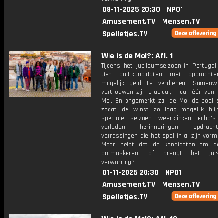
08-11-2025 20:30
NPO1
Amusement.TV
Mensen.TV
Spelletjes.TV
Wie is de Mol?: Afl. 1
Tijdens het jubileumseizoen in Portugal
tien oud-kandidaten met opdrachte
mogelijk geld te verdienen. Samenw
vertrouwen zijn cruciaal, maar één van 
Mol. En ongemerkt zal de Mol de boel 
zodat de winst zo laag mogelijk blijf
speciale seizoen weerklinken echo'
verleden: herinneringen, opdra
verrassingen die het spel in al zijn vorm
Maar helpt dat de kandidaten om d
ontmaskeren, of brengt het jui
verwarring?
01-11-2025 20:30
NPO1
Amusement.TV
Mensen.TV
Spelletjes.TV