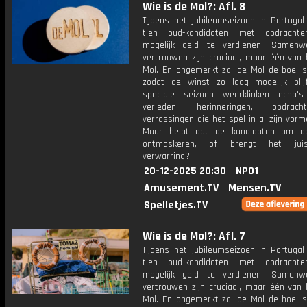
Wie is de Mol?: Afl. 8
Tijdens het jubileumseizoen in Portugal
tien oud-kandidaten met opdrachte
mogelijk geld te verdienen. Samenw
vertrouwen zijn cruciaal, maar één van 
Mol. En ongemerkt zal de Mol de boel s
zodat de winst zo laag mogelijk blijf
speciale seizoen weerklinken echo'
verleden: herinneringen, opdra
verrassingen die het spel in al zijn vorm
Maar helpt dat de kandidaten om d
ontmaskeren, of brengt het jui
verwarring?
20-12-2025 20:30
NPO1
Amusement.TV
Mensen.TV
Spelletjes.TV
Wie is de Mol?: Afl. 7
Tijdens het jubileumseizoen in Portugal
tien oud-kandidaten met opdrachte
mogelijk geld te verdienen. Samenw
vertrouwen zijn cruciaal, maar één van 
Mol. En ongemerkt zal de Mol de boel s