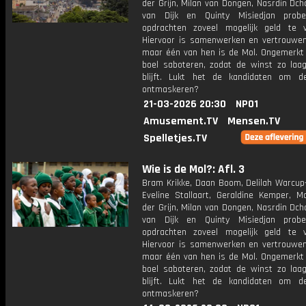
der Grijn, Milan van Dongen, Nasrdin Dch
van Dijk en Quinty Misiedjan prob
opdrachten zoveel mogelijk geld te v
Hiervoor is samenwerken en vertrouwen 
maar één van hen is de Mol. Ongemerkt z
boel saboteren, zodat de winst zo laag
blijft. Lukt het de kandidaten om 
ontmaskeren?
21-03-2026 20:30
NPO1
Amusement.TV
Mensen.TV
Spelletjes.TV
Wie is de Mol?: Afl. 3
Bram Krikke, Daan Boom, Delilah Warcup-
Eveline Stallaart, Geraldine Kemper, M
der Grijn, Milan van Dongen, Nasrdin Dch
van Dijk en Quinty Misiedjan prob
opdrachten zoveel mogelijk geld te v
Hiervoor is samenwerken en vertrouwen 
maar één van hen is de Mol. Ongemerkt z
boel saboteren, zodat de winst zo laag
blijft. Lukt het de kandidaten om 
ontmaskeren?