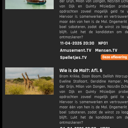
der Grijn, Milan van Dongen, Nasrdin Dch
van Dijk en Quinty Misiedjan prob
opdrachten zoveel mogelijk geld te v
Hiervoor is samenwerken en vertrouwen 
maar één van hen is de Mol. Ongemerkt z
boel saboteren, zodat de winst zo laag
blijft. Lukt het de kandidaten om 
ontmaskeren?
11-04-2026 20:30
NPO1
Amusement.TV
Mensen.TV
Spelletjes.TV
Wie is de Mol?: Afl. 6
Bram Krikke, Daan Boom, Delilah Warcup-
Eveline Stallaart, Geraldine Kemper, M
der Grijn, Milan van Dongen, Nasrdin Dch
van Dijk en Quinty Misiedjan prob
opdrachten zoveel mogelijk geld te v
Hiervoor is samenwerken en vertrouwen 
maar één van hen is de Mol. Ongemerkt z
boel saboteren, zodat de winst zo laag
blijft. Lukt het de kandidaten om 
ontmaskeren?