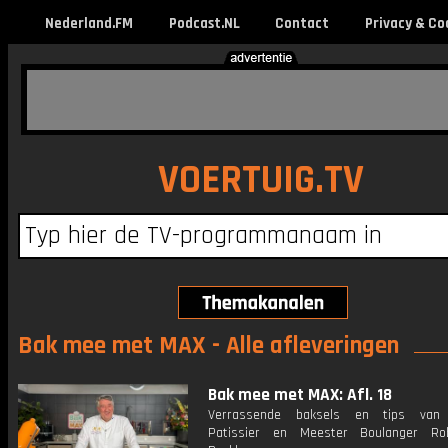
Nederland.FM
Podcast.NL
Contact
Privacy & Co
VOERTUIG.TV
Bak mee met MAX - Alle afleveringen
Bak mee met MAX: Afl. 18
Verrassende baksels en tips van
Patissier en Meester Boulanger Ro