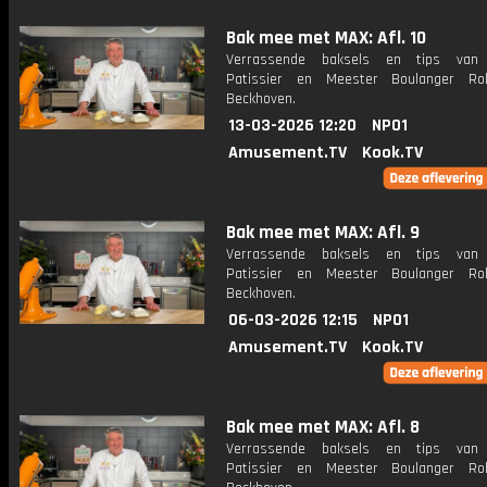
Bak mee met MAX: Afl. 10
Verrassende baksels en tips van
Patissier en Meester Boulanger Ro
Beckhoven.
13-03-2026 12:20
NPO1
Amusement.TV
Kook.TV
Bak mee met MAX: Afl. 9
Verrassende baksels en tips van
Patissier en Meester Boulanger Ro
Beckhoven.
06-03-2026 12:15
NPO1
Amusement.TV
Kook.TV
Bak mee met MAX: Afl. 8
Verrassende baksels en tips van
Patissier en Meester Boulanger Ro