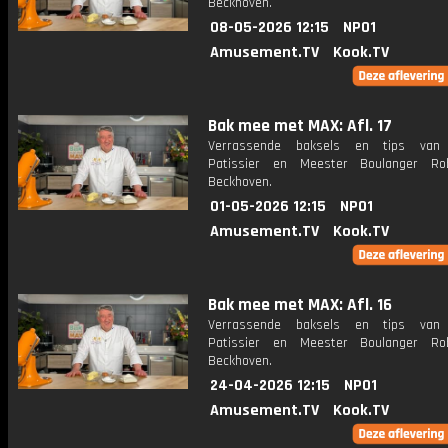
Beckhoven.
08-05-2026 12:15
NPO1
Amusement.TV
Kook.TV
Bak mee met MAX: Afl. 17
Verrassende baksels en tips van
Patissier en Meester Boulanger Ro
Beckhoven.
01-05-2026 12:15
NPO1
Amusement.TV
Kook.TV
Bak mee met MAX: Afl. 16
Verrassende baksels en tips van
Patissier en Meester Boulanger Ro
Beckhoven.
24-04-2026 12:15
NPO1
Amusement.TV
Kook.TV