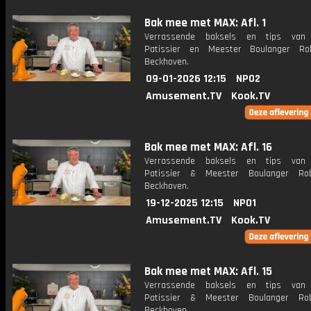
Bak mee met MAX: Afl. 1
Verrassende baksels en tips van
Patissier en Meester Boulanger Ro
Beckhoven.
09-01-2026 12:15
NPO2
Amusement.TV
Kook.TV
Bak mee met MAX: Afl. 16
Verrassende baksels en tips van
Patissier & Meester Boulanger Ro
Beckhoven.
19-12-2025 12:15
NPO1
Amusement.TV
Kook.TV
Bak mee met MAX: Afl. 15
Verrassende baksels en tips van
Patissier & Meester Boulanger Ro
Beckhoven.