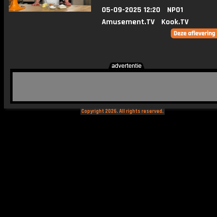
05-09-2025 12:20
NPO1
Amusement.TV
Kook.TV
Copyright 2026. All rights reserved.