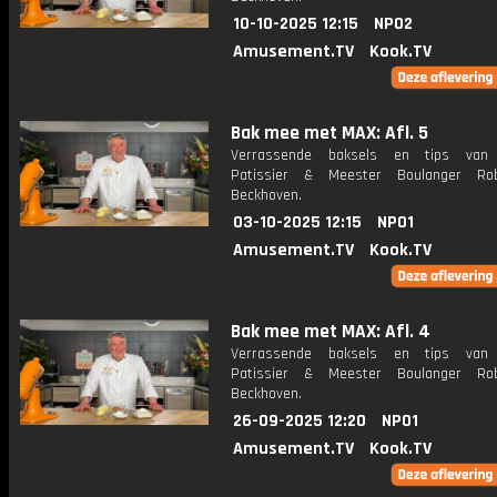
10-10-2025 12:15
NPO2
Amusement.TV
Kook.TV
Bak mee met MAX: Afl. 5
Verrassende baksels en tips van
Patissier & Meester Boulanger Ro
Beckhoven.
03-10-2025 12:15
NPO1
Amusement.TV
Kook.TV
Bak mee met MAX: Afl. 4
Verrassende baksels en tips van
Patissier & Meester Boulanger Ro
Beckhoven.
26-09-2025 12:20
NPO1
Amusement.TV
Kook.TV