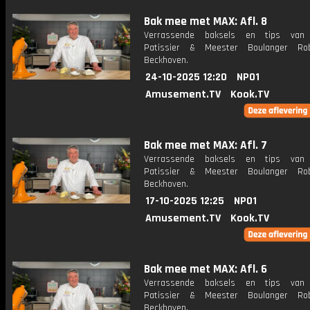
Bak mee met MAX: Afl. 8
Verrassende baksels en tips van
Patissier & Meester Boulanger Ro
Beckhoven.
24-10-2025 12:20
NPO1
Amusement.TV
Kook.TV
Bak mee met MAX: Afl. 7
Verrassende baksels en tips van
Patissier & Meester Boulanger Ro
Beckhoven.
17-10-2025 12:25
NPO1
Amusement.TV
Kook.TV
Bak mee met MAX: Afl. 6
Verrassende baksels en tips van
Patissier & Meester Boulanger Ro
Beckhoven.