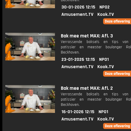
Beckhoven.
30-01-2026 12:15
NPO2
Amusement.TV
Kook.TV
Bak mee met MAX: Afl. 3
Verrassende baksels en tips van
patissier en meester boulanger Ro
Beckhoven.
23-01-2026 12:15
NPO1
Amusement.TV
Kook.TV
Bak mee met MAX: Afl. 2
Verrassende baksels en tips van
patissier en meester boulanger Ro
Beckhoven.
16-01-2026 12:15
NPO1
Amusement.TV
Kook.TV