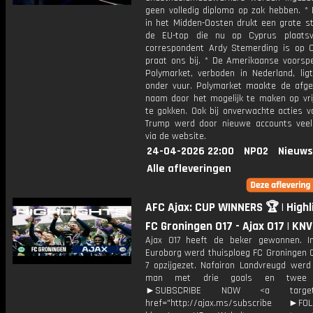
geen volledig diploma op zak hebben. * 
in het Midden-Oosten drukt een grote s
de EU-top die nu op Cyprus plaatsv
correspondent Ardy Stemerding is op 
praat ons bij. * De Amerikaanse voorspe
Polymarket, verboden in Nederland, lig
onder vuur. Polymarket maakte de afgel
naam door het mogelijk te maken op vrij
te gokken. Ook bij onverwachte acties v
Trump werd door nieuwe accounts veel
via de website.
24-04-2026 22:00
NPO2
Nieuws
Alle afleveringen
AFC Ajax: CUP WINNERS 🏆 | Highl
FC Groningen O17 - Ajax O17 | KN
Ajax O17 heeft de beker gewonnen. I
Euroborg werd thuisploeg FC Groningen O
7 opzijgezet. Nafairon Landvreugd werd
man met drie goals en twee a
►SUBSCRIBE NOW <a target="
href="http://ajax.ms/subscribe ►FOL