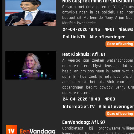
NOS Gesprek minister-president: 
Gesprek met de vicepremier Yesilgöz ove
ontwikkelingen in de politiek. Het inte
bestaat uit Marleen de Rooy, Arjan Noor
Mariëlle Tweebeeke.
24-04-2026 18:45
NPO1
Nieuws
Politiek.TV
Alle afleveringen
Het Klokhuis: Afl. 81
Al veertig jaar zoeken wetenschapper
donkere materie. Mysterieus spul dat ove
heelal en om ons heen is. Maar wat is
dan? En hoe zoek je iets dat onzich
Janouk zoekt het uit. Vlak voordat 
opgehangen begint cowboy Lenny Gra
donkere materie.
24-04-2026 18:40
NPO3
Informatief.TV
Alle afleveringe
EenVandaag: Afl. 97
Conditietest bij brandweervrijwillige
levensgevaarlijk: in 2 jaar tijd vier rea