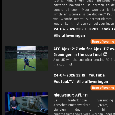
tosti's. Kimchi kan alles. Barstens 
bacteriën bovendien. Je darmen zoud
dansje bij doen. Maar wanneer is k
kimchi en wanneer is die dat niet? Keur
van waarde neemt supermarktkimchi 
loep en komt met een verhaal over leven
24-04-2026 22:20
NPO1
Kook.T
Alle afleveringen
AFC Ajax: 2-7 win for Ajax U17 vs
Groningen in the cup final 👏
Ajax U17 win the cup after beating FC Gr
the cup final.
24-04-2026 22:19
YouTube
Voetbal.TV
Alle afleveringen
Nieuwsuur: Afl. 111
De Nederlandse Verenigi
Anesthesiemedewerkers (NVAM) o
signalen dat er bij ope
anesthesiemedewerkers worden ingeze