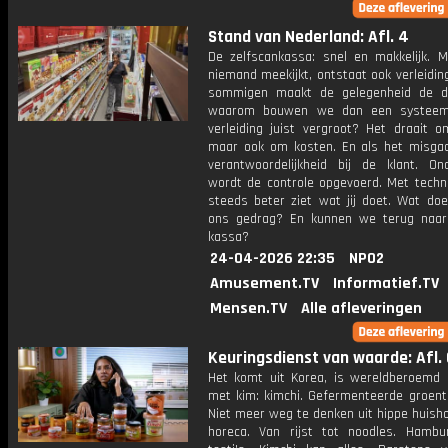
Stand van Nederland: Afl. 4
De zelfscankassa: snel en makkelijk. 
niemand meekijkt, ontstaat ook verleidin
sommigen maakt de gelegenheid de d
waarom bouwen we dan een systeem
verleiding juist vergroot? Het draait 
maar ook om kosten. En als het misgaat
verantwoordelijkheid bij de klant. On
wordt de controle opgevoerd. Met techno
steeds beter ziet wat jij doet. Wat doe
ons gedrag? En kunnen we terug naa
kassa?
24-04-2026 22:35
NPO2
Amusement.TV
Informatief.TV
Mensen.TV
Alle afleveringen
Keuringsdienst van waarde: Afl. 
Het komt uit Korea, is wereldberoemd 
met kim: kimchi. Gefermenteerde groente
Niet meer weg te denken uit hippe huish
horeca. Van rijst tot noodles. Hambu