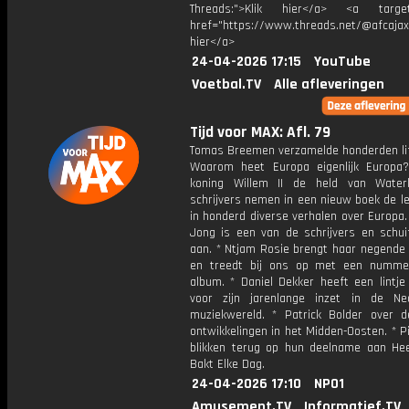
Threads:">Klik hier</a> <a target=
href="https://www.threads.net/@afcajax
hier</a>
24-04-2026 17:15
YouTube
Voetbal.TV
Alle afleveringen
Tijd voor MAX: Afl. 79
Tomas Breemen verzamelde honderden lif
Waarom heet Europa eigenlijk Europ
koning Willem II de held van Water
schrijvers nemen in een nieuw boek de l
in honderd diverse verhalen over Europa
Jong is een van de schrijvers en schuif
aan. * Ntjam Rosie brengt haar negende 
en treedt bij ons op met een numme
album. * Daniel Dekker heeft een lintje
voor zijn jarenlange inzet in de Ne
muziekwereld. * Patrick Bolder over d
ontwikkelingen in het Midden-Oosten. * P
blikken terug op hun deelname aan Hee
Bakt Elke Dag.
24-04-2026 17:10
NPO1
Amusement.TV
Informatief.TV