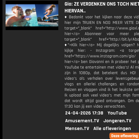
Gio: ZE VERDENKEN ONS TOCH NIE
HIERVAN..
♦ Bedankt voor het kijken naar deze vid
hier mijn TRUIEN EN NOG MEER VETTE D
target="_blank" href="http://www.gioxl.
hier</a> Abonneer voor meer ple
target="_blank" href="http://bit.ly/Ab
♦">Klik hier</a> Mij dagelijks volgen?
kijkje hier: - Instagram: <a target
href="https://www.instagram.com/gio/
hier</a> ben Giovanni en ik probeer het 
YouTube te entertainen met video's! Al mi
zijn in 1080p, dat betekent dus HD! 
video's als verhalen over levensgebeur
vlogs en allerlei challenges en rando
Reizen en vloggen vind ik het leukste o
Ik upload ook veel video's met mijn fam
dat wordt altijd goed ontvangen. Om 
17:30 kan jij een video verwachten.
24-04-2026 17:38
YouTube
Amusement.TV
Jongeren.TV
Mensen.TV
Alle afleveringen