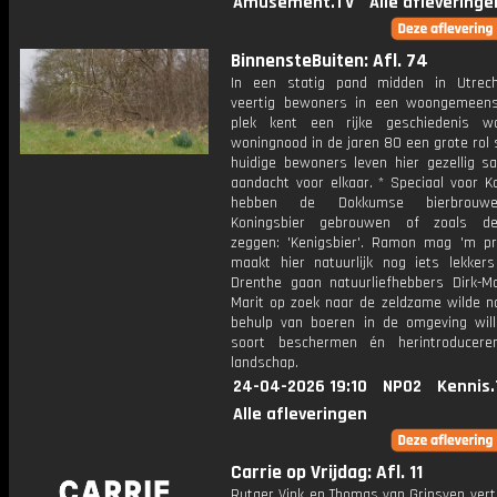
Amusement.TV
Alle afleveringe
BinnensteBuiten: Afl. 74
In een statig pand midden in Utrec
veertig bewoners in een woongemeen
plek kent een rijke geschiedenis w
woningnood in de jaren 80 een grote rol 
huidige bewoners leven hier gezellig 
aandacht voor elkaar. * Speciaal voor K
hebben de Dokkumse bierbrouw
Koningsbier gebrouwen of zoals de
zeggen: 'Kenigsbier'. Ramon mag 'm p
maakt hier natuurlijk nog iets lekkers 
Drenthe gaan natuurliefhebbers Dirk-Ma
Marit op zoek naar de zeldzame wilde na
behulp van boeren in de omgeving wil
soort beschermen én herintroducere
landschap.
24-04-2026 19:10
NPO2
Kennis.
Alle afleveringen
Carrie op Vrijdag: Afl. 11
Rutger Vink en Thomas van Grinsven vert