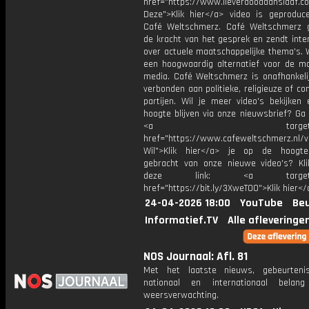
href="https://www.lieverdooddanslaaf
Deze">Klik hier</a> video is geproduc
Café Weltschmerz. Café Weltschmerz g
de kracht van het gesprek en zendt inte
over actuele maatschappelijke thema's. 
een hoogwaardig alternatief voor de m
media. Café Weltschmerz is onafhankelij
verbonden aan politieke, religieuze of c
partijen. Wil je meer video's bekijken
hoogte blijven via onze nieuwsbrief? Ga
<a target="_bl
href="https://www.cafeweltschmerz.nl/v
Wil">Klik hier</a> je op de hoogt
gebracht van onze nieuwe video's? Kl
deze link: <a target="_
href="https://bit.ly/3XweTO0">Klik hier</
24-04-2026 18:00
YouTube
Beu
Informatief.TV
Alle afleveringe
NOS Journaal: Afl. 81
Met het laatste nieuws, gebeurteni
nationaal en internationaal bela
weersverwachting.