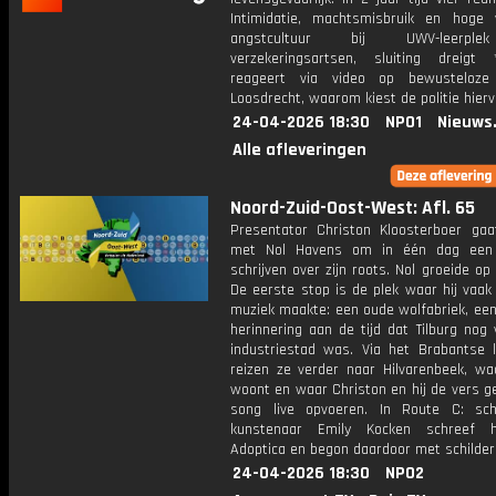
Intimidatie, machtsmisbruik en hoge 
angstcultuur bij UWV-leerpl
verzekeringsartsen, sluiting dreigt 
reageert via video op bewusteloz
Loosdrecht, waarom kiest de politie hier
24-04-2026 18:30
NPO1
Nieuws
Alle afleveringen
Noord-Zuid-Oost-West: Afl. 65
Presentator Christon Kloosterboer ga
met Nol Havens om in één dag een
schrijven over zijn roots. Nol groeide op i
De eerste stop is de plek waar hij vaa
muziek maakte: een oude wolfabriek, een
herinnering aan de tijd dat Tilburg nog
industriestad was. Via het Brabantse 
reizen ze verder naar Hilvarenbeek, wa
woont en waar Christon en hij de vers g
song live opvoeren. In Route C: sch
kunstenaar Emily Kocken schreef 
Adoptica en begon daardoor met schilder
24-04-2026 18:30
NPO2