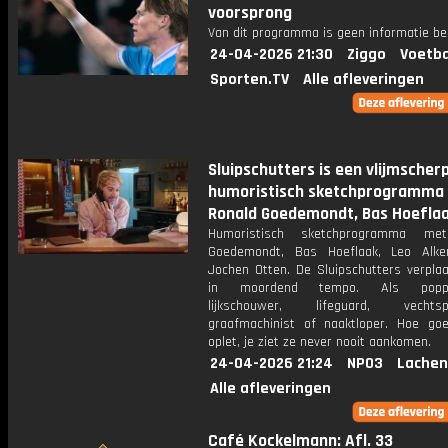
voorsprong
Van dit programma is geen informatie be
24-04-2026 21:30
Ziggo
Voetba
Sporten.TV
Alle afleveringen
Sluipschutters is een vlijmscherp
humoristisch sketchprogramma
Ronald Goedemondt, Bas Hoeflaa
Humoristisch sketchprogramma me
Goedemondt, Bas Hoeflaak, Leo Alk
Jochen Otten. De Sluipschutters verplaa
in moordend tempo. Als poppen
lijkschouwer, lifeguard, vechtspor
graafmachinist of naaktloper. Hoe go
oplet, je ziet ze never nooit aankomen.
24-04-2026 21:24
NPO3
Lachen
Alle afleveringen
Café Kockelmann: Afl. 33