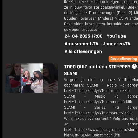
Ik">Klik hier</a> heb ook eigen producten
ze in jouw favoriete boekenwinkel. [Boek 
de Magische Dromenvanger [Boek 2] M
Gouden Toverveer [Anders] MILA Vriende
Deze video bevat geen betaalde samenw
gekregen producten.
24-04-2026 17:00
YouTube
Amusement.TV
Jongeren.TV
Alle afleveringen
TOPO QUIZ met een STR*PPER 😂💃
SLAM!
Vergeet je niet op onze YouTube-ka
abonneren: SLAM! – Radio <a target
href="https://bit.ly/YTslamradio">Klik
SLAM! – Music <a target="_
href="https://bit.ly/YTslammusic">Klik
SLAM! – Series <a target="
href="https://bit.ly/YTslamseries">Klik
Wil jij exclusieve content? Volg ons op 
<a target="_bl
href="https://www.instagram.com/slamoff
hier</a> SLAM! Boost Your Life