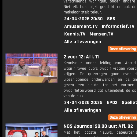
verschillende woningen, onder andere 
Niet elk huis blijkt geschikt en ook d
makelaar stelt teleur.
24-04-2026 20:30
SBS
Amusement.TV
Informatief.TV
Kennis.TV
Mensen.TV
Alle afleveringen
2 voor 12: Afl. 11
Kennisquiz onder leiding van Astri
waarin twee duo's twaalf vragen voorg
krijgen. De quizvragen gaan over 
uiteenlopende onderwerpen en de an
geven een sleutel tot het vormen
twaalfletterwoord dat uiteindelijk de op
van de quiz.
24-04-2026 20:25
NPO2
Spelle
Alle afleveringen
NOS Journaal 20.00 uur: Afl. 82
Met het laatste nieuws, gebeurteni