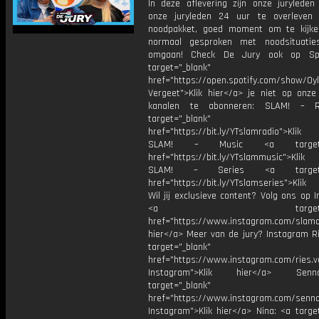
In deze aflevering zijn onze juryleden
onze juryleden 24 uur te overleven
noodpakket, goed moment om te kijke
normaal gesproken met noodsituatie
omgaan! Check De Jury ook op Spo
target="_blank"
href="https://open.spotify.com/show/0
Vergeet">Klik hier</a> je niet op onze
kanalen te abonneren: SLAM! – 
target="_blank"
href="https://bit.ly/YTslamradio">Klik
SLAM! – Music <a target="_
href="https://bit.ly/YTslammusic">Klik
SLAM! – Series <a target="
href="https://bit.ly/YTslamseries">Klik
Wil jij exclusieve content? Volg ons op 
<a target="_bl
href="https://www.instagram.com/slamoff
hier</a> Meer van de jury? Instagram Ri
target="_blank"
href="https://www.instagram.com/ries.v
Instagram">Klik hier</a> Se
target="_blank"
href="https://www.instagram.com/senna
Instagram">Klik hier</a> Nina: <a targe