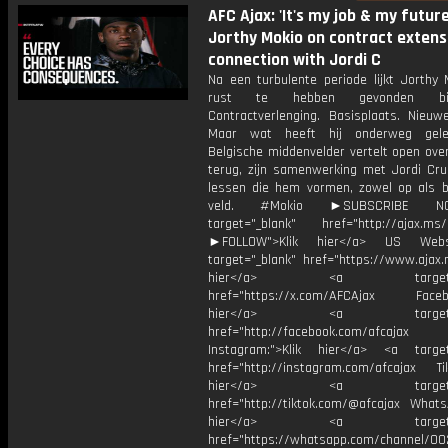
AFC Ajax: 'It's my job & my future'
Jorthy Mokio on contract extens
connection with Jordi C
Na een turbulente periode lijkt Jorthy 
rust te hebben gevonden bi
Contractverlenging. Basisplaats. Nieuw
Maar wat heeft hij onderweg gel
Belgische middenvelder vertelt open ove
terug, zijn samenwerking met Jordi Crui
lessen die hem vormen, zowel op als b
veld. #Mokio ►SUBSCRIBE 
target="_blank" href="http://ajax.ms/
►FOLLOW">Klik hier</a> US Webs
target="_blank" href="https://www.ajax.n
hier</a> <a target="_
href="https://x.com/AFCAjax Facebo
hier</a> <a target="_
href="http://facebook.com/afcajax
Instagram:">Klik hier</a> <a target
href="http://instagram.com/afcajax TikT
hier</a> <a target="_
href="http://tiktok.com/@afcajax WhatsA
hier</a> <a target="_
href="https://whatsapp.com/channel/