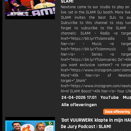
SLAM!
Newtone came to our studio to play a
live set in the SLAM! DJ booth. More liv
SLAM! invites the best DJs to our
Subscribe to this channel to stay tun
forget to subscribe to the SLAM! -
channels: SLAM! – Radio <a target=
href="https://bit.ly/YTslamradio SL
hier</a> – Music <a target="
href="https://bit.ly/YTslammusic SL
hier</a> – Series <a target="
href="https://bit.ly/YTslamseries Do">Kli
you want exclusive content? <a target
href="https://www.instagram.com/slamof
More">Klik hier</a> of Newt
target="_blank"
href="https://www.instagram.com/newt
hl=nl SLAM! Boost">Klik hier</a> Your Lif
24-04-2026 17:01
YouTube
Muz
Alle afleveringen
'Dat VUURWERK klapte in mijn HA
De Jury Podcast | SLAM!