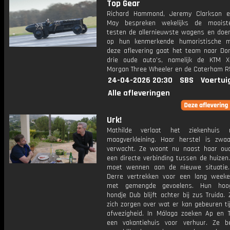
Top Gear
Richard Hammond, Jeremy Clarkson 
May bespreken wekelijks de mooiste
testen de allernieuwste wagens en doen 
op hun kenmerkende humoristische m
deze aflevering gaat het team naar Don
drie oude auto’s, namelijk de KTM 
Morgan Three Wheeler en de Caterham R
24-04-2026 20:30
SBS
Voertui
Alle afleveringen
Urk!
Mathilde verlaat het ziekenhuis
maagverkleining. Haar herstel is zwa
verwacht. Ze woont nu naast haar ou
een directe verbinding tussen de huizen
moet wennen aan de nieuwe situatie
Derre vertrekken voor een lang week
met gemengde gevoelens. Hun hoog
hondje Dub blijft achter bij zus Truida
zich zorgen over wat er kan gebeuren ti
afwezigheid. In Málaga zoeken Ap en 
een vakantiehuis voor verhuur. Ze be