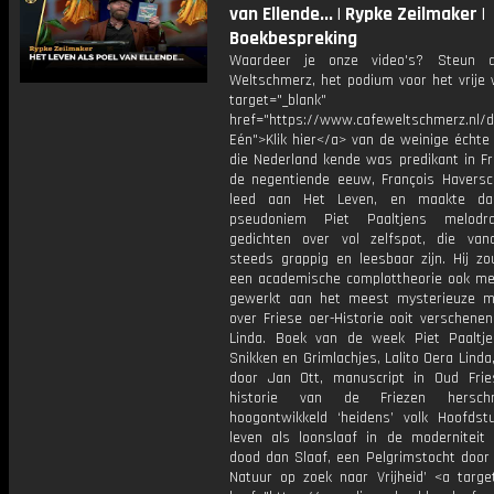
van Ellende... | Rypke Zeilmaker |
Boekbespreking
Waardeer je onze video's? Steun 
Weltschmerz, het podium voor het vrije 
target="_blank"
href="https://www.cafeweltschmerz.nl/
Eén">Klik hier</a> van de weinige échte
die Nederland kende was predikant in Fr
de negentiende eeuw, François Haversch
leed aan Het Leven, en maakte da
pseudoniem Piet Paaltjens melodra
gedichten over vol zelfspot, die va
steeds grappig en leesbaar zijn. Hij zo
een academische complottheorie ook m
gewerkt aan het meest mysterieuze m
over Friese oer-Historie ooit verschene
Linda. Boek van de week Piet Paaltje
Snikken en Grimlachjes, Lalito Oera Linda,
door Jan Ott, manuscript in Oud Fri
historie van de Friezen herschr
hoogontwikkeld ‘heidens’ volk Hoofdst
leven als loonslaaf in de moderniteit i
dood dan Slaaf, een Pelgrimstocht door 
Natuur op zoek naar Vrijheid’ <a target