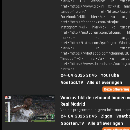
hier</a> US Website: <a target=
href="https://www.ajax.nl X:">Klik hi
target="_blank" href="https://x.co
Facebook:">Klik hier</a> <a target
href="http://facebook.com/afcajax
Instagram:">Klik hier</a> <a target
href="http://instagram.com/afcajax TikT
hier</a> <a target="_
href="http://tiktok.com/@afcajax WhatsA
hier</a> <a target="_
href="https://whatsapp.com/channel/
Threads:">Klik hier</a> <a target=
href="https://www.threads.net/@afcajax
hier</a>
24-04-2026 21:46
YouTube
Voetbal.TV
Alle afleveringen
Vinicius tikt de rebound binnen 
Real Madrid
Van dit programma is geen informatie be
24-04-2026 21:45
Ziggo
Voetba
Sporten.TV
Alle afleveringen