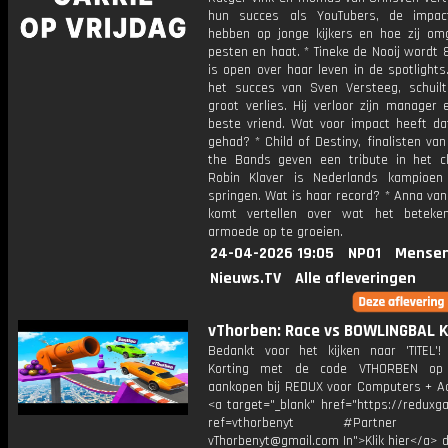
hun succes als YouTubers, de impac
hebben op jonge kijkers en hoe zij o
pesten en haat. * Tineke de Nooij wordt 
is open over haar leven in de spotlights
het succes van Sven Versteeg, schuil
groot verlies. Hij verloor zijn manager
beste vriend. Wat voor impact heeft d
gehad? * Child of Destiny, finalisten van
the Bands geven een tribute in het cl
Robin Klaver is Nederlands kampioen
springen. Wat is haar record? * Anna va
komt vertellen over wat het beteke
armoede op te groeien.
24-04-2026 19:05
NPO1
Mensen
Nieuws.TV
Alle afleveringen
vThorben: Race vs BOWLINGBAL 
Bedankt voor het kijken naar 'TITEL'!
Korting met de code VTHORBEN op
aankopen bij REDUX voor Computers + Ac
<a target="_blank" href="https://reduxg
ref=vthorbenyt #Partner Bu
vThorbenyt@gmail.com In">Klik hier</a> 