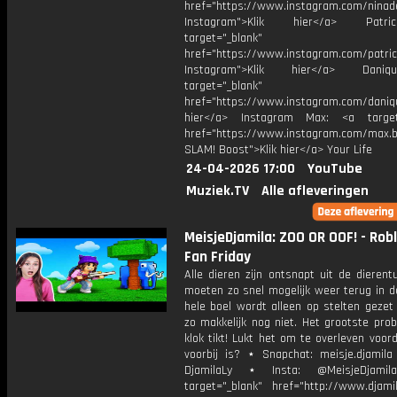
href="https://www.instagram.com/ninad
Instagram">Klik hier</a> Patr
target="_blank"
href="https://www.instagram.com/patri
Instagram">Klik hier</a> Dani
target="_blank"
href="https://www.instagram.com/daniq
hier</a> Instagram Max: <a target=
href="https://www.instagram.com/max.b
SLAM! Boost">Klik hier</a> Your Life
24-04-2026 17:00
YouTube
Muziek.TV
Alle afleveringen
MeisjeDjamila: ZOO OR OOF! - Roblo
Fan Friday
Alle dieren zijn ontsnapt uit de dierent
moeten zo snel mogelijk weer terug in d
hele boel wordt alleen op stelten gezet
zo makkelijk nog niet. Het grootste pro
klok tikt! Lukt het om te overleven voord
voorbij is? ⋆ Snapchat: meisje.djamila 
DjamilaLy ⋆ Insta: @MeisjeDjam
target="_blank" href="http://www.djamil