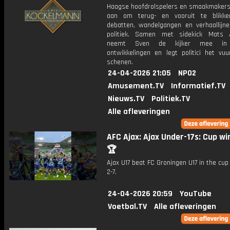
Haagse hoofdrolspelers en smaakmakers
aan om terug- en vooruit te blikk
debatten, wandelgangen en verhaallijn
politiek. Samen met sidekick Mats 
neemt Sven de kijker mee in
ontwikkelingen en legt politici het vu
schenen.
24-04-2026 21:05
NPO2
Amusement.TV
Informatief.TV
Nieuws.TV
Politiek.TV
Alle afleveringen
AFC Ajax: Ajax Under-17s: Cup wi
🏆
Ajax U17 beat FC Groningen U17 in the cup 
2-7.
24-04-2026 20:59
YouTube
Voetbal.TV
Alle afleveringen