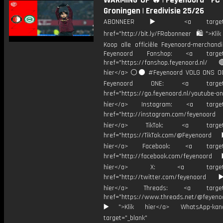
WARMING-UP 🔥 | Feyenoord - FC
Groningen | Eredivisie 25/26
ABONNEER ▶️ <a target="_
href="http://bit.ly/FRabonneer 🛍">Klik
Koop alle officiële Feyenoord-merchandi
Feyenoord Fanshop: <a target="
href="https://fanshop.feyenoord.nl/
hier</a> ⚪️⚫ #Feyenoord VOLG ONS OO
Feyenoord ONE: <a target="
href="https://go.feyenoord.nl/youtube-on
hier</a> Instagram: <a target=
href="http://instagram.com/feyenoord
hier</a> TikTok: <a target="
href="https://TikTok.com/@Feyenoord
hier</a> Facebook: <a target="
href="http://facebook.com/feyenoord
hier</a> X: <a target="_
href="http://twitter.com/feyenoord
hier</a> Threads: <a target="
href="https://www.threads.net/@feyeno
▶️">Klik hier</a> WhatsApp-kan
target="_blank"