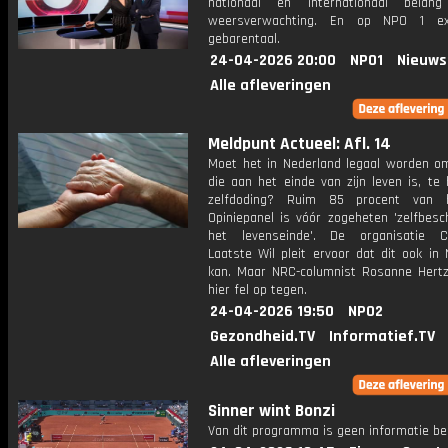
nationaal en internationaal bela
weersverwachting. En op NPO 1 e
gebarentaal.
24-04-2026 20:00
NPO1
Nieuws
Alle afleveringen
Meldpunt Actueel: Afl. 14
Moet het in Nederland legaal worden o
die aan het einde van zijn leven is, te 
zelfdoding? Ruim 85 procent van
Opiniepanel is vóór zogeheten 'zelfbesch
het levenseinde'. De organisatie C
Laatste Wil pleit ervoor dat dit ook in
kan. Maar NRC-columnist Rosanne Hertz
hier fel op tegen.
24-04-2026 19:50
NPO2
Gezondheid.TV
Informatief.TV
Alle afleveringen
Sinner wint Bonzi
Van dit programma is geen informatie be