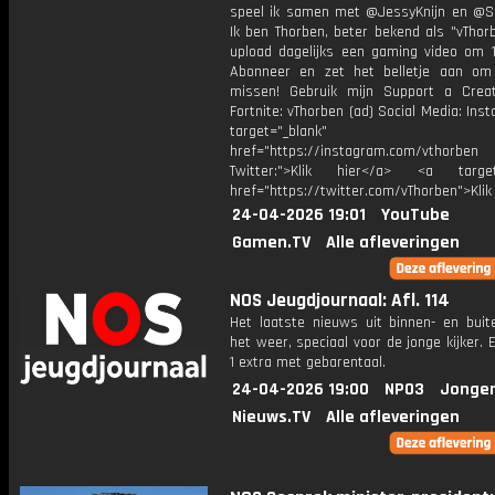
speel ik samen met @JessyKnijn en @Sa
Ik ben Thorben, beter bekend als "vThor
upload dagelijks een gaming video om 1
Abonneer en zet het belletje aan om
missen! Gebruik mijn Support a Crea
Fortnite: vThorben (ad) Social Media: Ins
target="_blank"
href="https://instagram.com/vthorben
Twitter:">Klik hier</a> <a target=
href="https://twitter.com/vThorben">Klik
24-04-2026 19:01
YouTube
Gamen.TV
Alle afleveringen
NOS Jeugdjournaal: Afl. 114
Het laatste nieuws uit binnen- en buit
het weer, speciaal voor de jonge kijker.
1 extra met gebarentaal.
24-04-2026 19:00
NPO3
Jonger
Nieuws.TV
Alle afleveringen