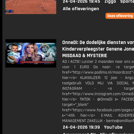
24-04-2026 19:45
Ziggo
Sport
Alle afleveringen
OnneDi: De dodelijke diensten va
Kinderverpleegster Genene Jone
MISDAAD & MYSTERIE
AD | ACTIE! Luister 2 maanden naar ons 
voor 1 EURO Ga naar: <a target=
href="http://www.podimo.nl/moordcast">
hier</a> KIJKWIJZER: 12 jaar - Ang
taalgebruik VOLG MIJ VIA SOCIAL
INSTAGRAM - <a target="_
href="http://www.instagram.com/Onned
hier</a> TIKTOK - @OnneDi ▻ FACEB
target="_blank"
href="https://www.facebook.com/pages/O
▻">Klik hier</a> E-MAIL ADVERT
MANAGEMENT ZAKELIJK - bente@amillionf
24-04-2026 19:39
YouTube