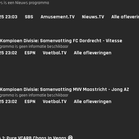
s is een Nieuws programma
25 23:03
SBS
Amusement.TV
Nieuws.TV
Alle aflever
Kampioen Divisie: Samenvatting FC Dordrecht - Vitesse
ogramma is geen informatie beschikbaar
25 23:02
ESPN
Voetbal.TV
Alle afleveringen
Kampioen Divisie: Samenvatting MVV Maastricht - Jong AZ
ogramma is geen informatie beschikbaar
25 23:02
ESPN
Voetbal.TV
Alle afleveringen
1: Pure VCARB Chaos In Vegas 😆