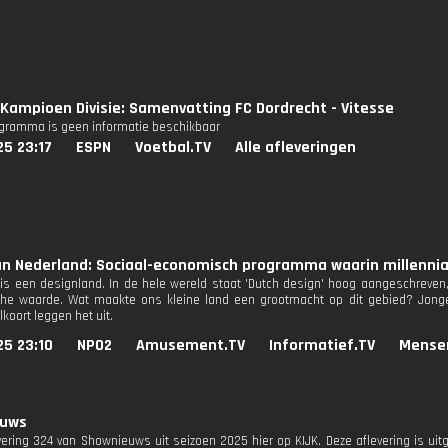
Kampioen Divisie: Samenvatting FC Dordrecht - Vitesse
ogramma is geen informatie beschikbaar
25 23:17
ESPN
Voetbal.TV
Alle afleveringen
n Nederland: Sociaal-economisch programma waarin millennial
is een designland. In de hele wereld staat 'Dutch design' hoog aangeschreven,
he waarde. Wat maakte ons kleine land een grootmacht op dit gebied? Jonge
lkoort leggen het uit.
25 23:10
NPO2
Amusement.TV
Informatief.TV
Mense
euws
evering 324 van Shownieuws uit seizoen 2025 hier op KIJK. Deze aflevering is ui