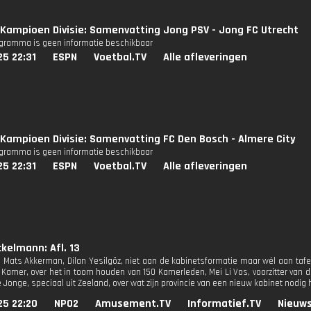
Kampioen Divisie: Samenvatting Jong PSV - Jong FC Utrecht
ogramma is geen informatie beschikbaar
25 22:31
ESPN
Voetbal.TV
Alle afleveringen
Kampioen Divisie: Samenvatting FC Den Bosch - Almere City
ogramma is geen informatie beschikbaar
25 22:31
ESPN
Voetbal.TV
Alle afleveringen
kelmann: Afl. 13
jn Mats Akkerman, Dilan Yesilgöz, niet aan de kabinetsformatie maar wél aan taf
Kamer, over het in toom houden van 150 Kamerleden, Mei Li Vos, voorzitter van
Jonge, speciaal uit Zeeland, over wat zijn provincie van een nieuw kabinet nodig 
25 22:20
NPO2
Amusement.TV
Informatief.TV
Nieuws