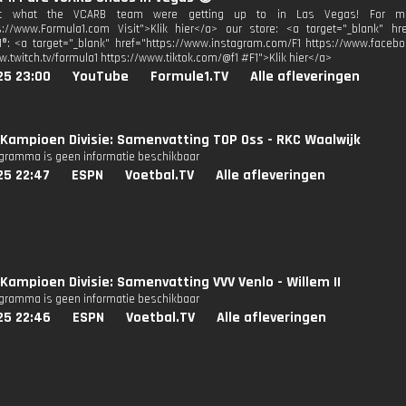
t what the VCARB team were getting up to in Las Vegas! For more 
s://www.Formula1.com Visit">Klik hier</a> our store: <a target="_blank" href
1®: <a target="_blank" href="https://www.instagram.com/F1 https://www.facebo
w.twitch.tv/formula1 https://www.tiktok.com/@f1 #F1">Klik hier</a>
25 23:00
YouTube
Formule1.TV
Alle afleveringen
Kampioen Divisie: Samenvatting TOP Oss - RKC Waalwijk
ogramma is geen informatie beschikbaar
25 22:47
ESPN
Voetbal.TV
Alle afleveringen
Kampioen Divisie: Samenvatting VVV Venlo - Willem II
ogramma is geen informatie beschikbaar
25 22:46
ESPN
Voetbal.TV
Alle afleveringen