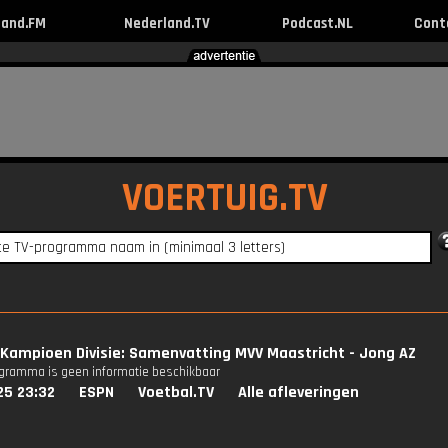
land.FM
Nederland.TV
Podcast.NL
Cont
VOERTUIG.TV
Kampioen Divisie: Samenvatting MVV Maastricht - Jong AZ
ogramma is geen informatie beschikbaar
25 23:32
ESPN
Voetbal.TV
Alle afleveringen