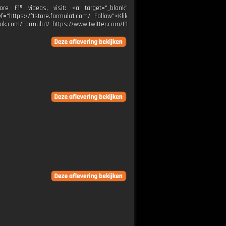
F1® videos, visit: <a target="_blank"
="https://f1store.formula1.com/ Follow">Klik
ok.com/Formula1/ https://www.twitter.com/F1