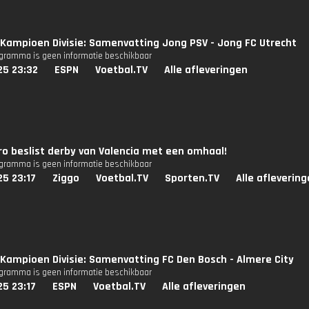
Kampioen Divisie: Samenvatting Jong PSV - Jong FC Utrecht
ogramma is geen informatie beschikbaar
25 23:32
ESPN
Voetbal.TV
Alle afleveringen
o beslist derby van Valencia met een omhaal!
ogramma is geen informatie beschikbaar
25 23:17
Ziggo
Voetbal.TV
Sporten.TV
Alle afleverin
Kampioen Divisie: Samenvatting FC Den Bosch - Almere City
ogramma is geen informatie beschikbaar
25 23:17
ESPN
Voetbal.TV
Alle afleveringen