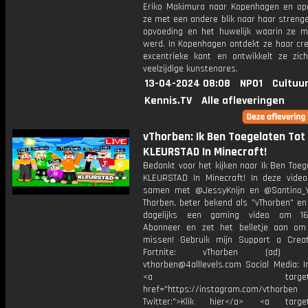
Eriko Makimura naar Kopenhagen en ope
ze met een andere blik naar haar streng
opvoeding en het huwelijk waarin ze m
werd. In Kopenhagen ontdekt ze haar cre
excentrieke kant en ontwikkelt ze zic
veelzijdige kunstenares.
13-04-2024 08:08
NPO1
Cultuur
Kennis.TV
Alle afleveringen
vThorben: Ik Ben Toegelaten Tot
KLEURSTAD In Minecraft!
Bedankt voor het kijken naar Ik Ben Toeg
KLEURSTAD In Minecraft! In deze video
samen met @JessyKnijn en @Santino_Y
Thorben, beter bekend als "vThorben" en
dagelijks een gaming video om 16
Abonneer en zet het belletje aan om
missen! Gebruik mijn Support a Crea
Fortnite: vThorben (ad) Bu
vthorben@4alllevels.com Social Media: I
<a target="_bl
href="https://instagram.com/vthorben
Twitter:">Klik hier</a> <a target=