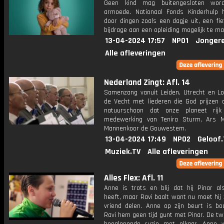
Geen kind mag buitengesloten wor
armoede. Nationaal Fonds Kinderhulp 
door dingen zoals een dagje uit, een fi
bijdrage aan een opleiding mogelijk te ma
13-04-2024 17:57
NPO1
Jonger
Alle afleveringen
Nederland Zingt: Afl. 14
Samenzang vanuit Leiden, Utrecht en L
de Vecht met liederen die God prijzen 
natuurschoon dat onze planeet rijk
medewerking van Tenira Sturm, Ars 
Mannenkoor de Gouwestem.
13-04-2024 17:49
NPO2
Geloof.
Muziek.TV
Alle afleveringen
Alles Flex: Afl. 11
Anne is trots en blij dat hij Pinar als
heeft, maar Ravi baalt want nu moet hij 
vriend delen. Anne op zijn beurt is b
Ravi hem geen tijd gunt met Pinar. De tw