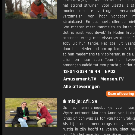
In Noordwijk gaat Thomas samen met Lis
het strand struinen. Voor Lisette is st
manier om te vertragen, verwon
verzamelen. Van haar vondsten 
struinkunst. En dat hoeft allemaal niet
'We moeten meer rommelen en laten m
Dat is juist waardevol.' In Roden krui
ochtends vroeg met vissersechtpaar F
Toby uit hun tentje. Het stel uit Veen
door heel Nederland om op karpers te 
zo hun medemens te 'vispireren'. In de B
Lilian en haar zoon Teun hun twee
samengebundeld tot een prachtig initiatie
13-04-2024 18:44
NPO2
Amusement.TV
Mensen.TV
Alle afleveringen
Ik mis je: Afl. 39
Op het herinneringsbankje voor haar
Wytze ontmoet Marleen Anne van Hulte
jongs af aan was ze fan van haar vrolijke
Als hij steeds meer drugs nodig heef
rustig in zijn hoofd te voelen, slaat h
toe. * Na het overlijden van zijn vrouw ver