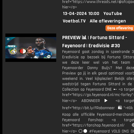
href="https://www.threads.net/@afcajax
hier</a>
13-04-2024 10:00
YouTube
Voetbal.TV
Alle afleveringen
PREVIEW 📊 | Fortuna Sittard -
Feyenoord | Eredivisie #30
Feyenoord gaat zondag in speelronde 
Eredivisie op bezoek bij Fortuna Sittar
we deze keer wel van het team 
Feyenoorder Danny Buijs? Met dez
Preview ga jij in elk geval optimaal voor
weekend in. Veel kijkplezier! Bekijk all
wedstrijd tegen Fortuna Sittard in de
Collection op Feyenoord ONE ➸ <a target
href="https://go.feyenoord.nl/mc-forfey">
hier</a> ABONNEER ▶️ <a target=
href="http://bit.ly/FRabonneer 🛍">Klik
Koop alle officiële Feyenoord-merchandi
Feyenoord Fanshop: <a target="
href="https://fanshop.feyenoord.nl/
hier</a> ⚪️⚫ #Feyenoord VOLG ONS OO