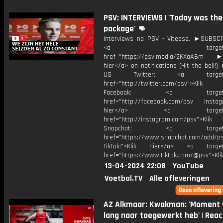
PSV: INTERVIEWS | 'Today was the 
package' 👊
Interviews na PSV - Vitesse. ►SUBS
<a target="_bl
href="https://psv.media/2KXaA6m ►T
hier</a> on notifications (Hit the bell
US Twitter: <a target="_
href="http://twitter.com/psv">Klik
Facebook: <a target="_
href="http://facebook.com/psv Instagr
hier</a> <a target="_
href="http://instagram.com/psv">Klik
Snapchat: <a target="_
href="https://www.snapchat.com/add/p
TikTok:">Klik hier</a> <a target=
href="https://www.tiktok.com/@psv">Klik
13-04-2024 22:08
YouTube
Voetbal.TV
Alle afleveringen
AZ Alkmaar: Kwakman: 'Moment 
lang naar toegewerkt heb' | Reac