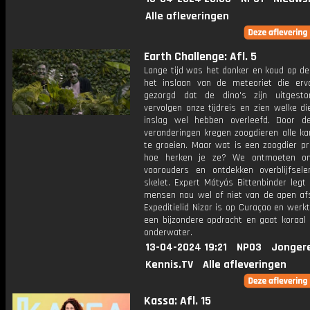
Alle afleveringen
Earth Challenge: Afl. 5
Lange tijd was het donker en koud op de
het inslaan van de meteoriet die erv
gezorgd dat de dino's zijn uitgest
vervolgen onze tijdreis en zien welke d
inslag wel hebben overleefd. Door 
veranderingen kregen zoogdieren alle ka
te groeien. Maar wat is een zoogdier pr
hoe herken je ze? We ontmoeten on
voorouders en ontdekken overblijfsel
skelet. Expert Mátyás Bittenbinder legt 
mensen nou wel of niet van de apen a
Expeditielid Nizar is op Curaçao en wer
een bijzondere opdracht en gaat koraal 
onderwater.
13-04-2024 19:21
NPO3
Jonger
Kennis.TV
Alle afleveringen
Kassa: Afl. 15