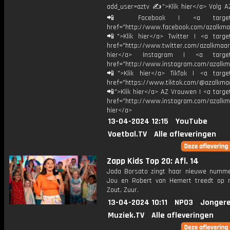
add_user=aztv ✍">Klik hier</a> Volg AZ
📲 Facebook | <a target="_
href="http://www.facebook.com/azalkma
📲">Klik hier</a> Twitter | <a target
href="http://www.twitter.com/azalkmaar
hier</a> Instagram | <a target=
href="http://www.instagram.com/azalkm
📲">Klik hier</a> TikTok | <a target
href="https://www.tiktok.com/@azalkma
📲">Klik hier</a> AZ Vrouwen | <a targe
href="http://www.instagram.com/azalkma
hier</a>
13-04-2024 12:15
YouTube
Voetbal.TV
Alle afleveringen
Zapp Kids Top 20: Afl. 14
Jada Borsato zingt haar nieuwe numme
Jou en Robert van Hemert treedt op 
Zout, Zuur.
13-04-2024 10:11
NPO3
Jongere
Muziek.TV
Alle afleveringen