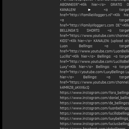
ABONNEER">Klik hier</a> GRATIS
KANALEN! ► <a target="_
href="http://FamilieVloggers.nl">Klik h
<a target="_bl
href="http://FamilyVloggers.com DE">Kli
BELLiNGA'S SHORTS <a target="
href="https://www.youtube.com/chann
KIDS">Klik hier</a> KANALEN: (upload al
Luan Bellinga: <a target="
href="http://www.youtube.com/LuanBell
Lucilla">Klik hier</a> Bellinga: <a targe
href="http://www.youtube.com/LucillaBel
Luxy">Klik hier</a> Bellinga: <a target
href="http://youtube.com/LuxyBellinga Lu
hier</a> Bellinga: <a target="
href="https://www.youtube.com/channe
k4MRZ8_oKXX6cQ
https://www.instagram.com/fara_belling
https://www.instagram.com/daniel_belli
https://www.instagram.com/de_bellingas_
https://www.instagram.com/luanbellinga
https://www.instagram.com/lucillabelling
https://www.instagram.com/luxybellinga
https://www.instagram.com/luciusbellin