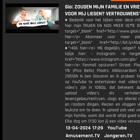
Gio: ZOUDEN MIJN FAMILIE EN VRI
VOOR MIJ LIEGEN? VERTROUWENS
♦ Bedankt voor het kijken naar deze vid
hier mijn TRUIEN EN NOG MEER VETTE D
target="_blank" href="http://www.gioxl.
hier</a> Abonneer voor meer ple
target="_blank" href="http://bit.ly/Ab
♦">Klik hier</a> Mij dagelijks volgen?
kijkje hier: - Instagram: <a target
href="https://www.instagram.com/gio
hier</a> Fanmail opsturen? Straat: Pl
17b (Pico Bello) Plaats: Alblasserdam 
2951GN Ik ben Giovanni en ik probeer he
op YouTube te entertainen met video's
video's zijn in 1080p, dat betekent d
upload video's als verhale
levensgebeurtenissen, vlogs en allerlei 
en random dingen. Reizen en vloggen vi
leukste om te doen. Ik upload ook veel v
mijn familie, want dat wordt altijd goed 
Elke dag om 17:30 kan jij een video verwa
13-04-2024 17:29
YouTube
Amusement.TV
Jongeren.TV