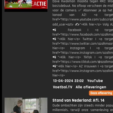
Dave Kwakman maakte tegen RKC Waal
basisdebuut. Na afloop verscheen de mid
voor de camera. ✅ Abonneer je op het
kanaal van AZ! <a target="
href="http://www.youtube.com/subscript
add_user=aztv ✍">Klik hier</a> Volg AZ
📲 Facebook | <a target="_
href="http://www.facebook.com/azalkma
📲">Klik hier</a> Twitter | <a target
href="http://www.twitter.com/azalkmaar
hier</a> Instagram | <a target=
href="http://www.instagram.com/azalkm
📲">Klik hier</a> TikTok | <a target
href="https://www.tiktok.com/@azalkma
📲">Klik hier</a> AZ Vrouwen | <a targe
href="http://www.instagram.com/azalkma
hier</a>
13-04-2024 22:02
YouTube
Voetbal.TV
Alle afleveringen
Stand van Nederland: Afl. 14
Oude ambachten zijn steeds minder popul
millennials, terwijl onze samenleving e