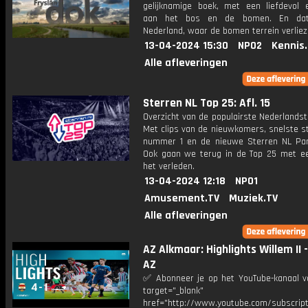
gelijknamige boek, met een liefdevol 
aan het bos en de bomen. En da
Nederland, waar de bomen terrein verliez
13-04-2024 15:30
NPO2
Kennis
Alle afleveringen
Sterren NL Top 25: Afl. 15
Overzicht van de populairste Nederlandsta
Met clips van de nieuwkomers, snelste st
nummer 1 en de nieuwe Sterren NL Par
Ook gaan we terug in de Top 25 met een
het verleden.
13-04-2024 12:18
NPO1
Amusement.TV
Muziek.TV
Alle afleveringen
AZ Alkmaar: Highlights Willem II 
AZ
✅ Abonneer je op het YouTube-kanaal v
target="_blank"
href="http://www.youtube.com/subscript