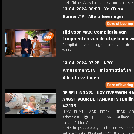
href="https://twitter.com/vThorben">Klik
13-04-2024 08:00
YouTube
Gamen.TV
Alle afleveringen
Tijd voor MAX: Compilatie van
fragmenten van de afgelopen w
Compilatie van fragmenten van de a
week.
13-04-2024 07:25
NPO1
Amusement.TV
Informatief.TV
Alle afleveringen
DE BELLiNGA'S: LUXY OVERWON H
ANGST VOOR DE TANDARTS | Bellin
#3133
LUXY FiLMT HAAR EiGEN UiTPAK Vi
schattig!!! 😍) | Luxy Belling
target="_blank"
href="https://www.youtube.com/watch?
v=UY1eDY29pfQ&list=PLv3Y08fGepIeiJq