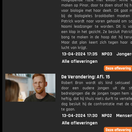
hooglopende ruzie met elkaar. Anne w
maken op Pinar, door te doen alsof hij h
voor biologie met haar deelt. Dit gaat 
bij de biologieles braakballen moeten 
Patrick wordt naar voren gehaald om 
Naomi leadzanger te worden. Dit is v
een klap in het gezicht. Ze besluit Patri
bang te maken in de hoop dat hij terug
Maar dat plan keert zich tegen haar 
lucht van krijgt.
13-04-2024 17:35
NPO3
Jonger
Alle afleveringen
De Verandering: Afl. 15
Robert Bron wordt als kind seksueel 
door een oudere jongen uit de st
bedreigingen die de jongen tegen hem ui
heftig, dat hij thuis niets durft te vertel
dag besluit hij de confrontatie met de 
te gaan.
13-04-2024 17:30
NPO2
Mensen
Alle afleveringen