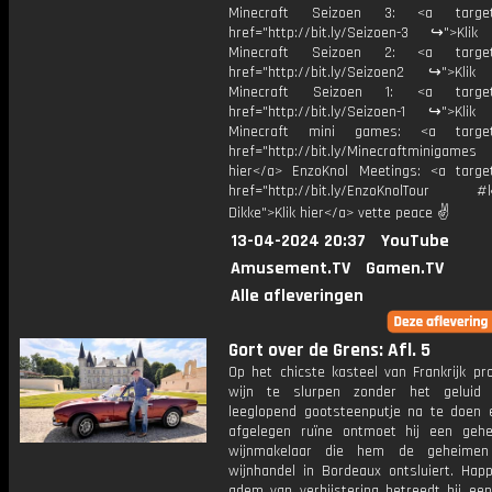
Minecraft Seizoen 3: <a target=
href="http://bit.ly/Seizoen-3 ↪">Klik
Minecraft Seizoen 2: <a target=
href="http://bit.ly/Seizoen2 ↪">Klik
Minecraft Seizoen 1: <a target=
href="http://bit.ly/Seizoen-1 ↪">Klik
Minecraft mini games: <a target=
href="http://bit.ly/Minecraftminigame
hier</a> EnzoKnol Meetings: <a target
href="http://bit.ly/EnzoKnolTour #
Dikke">Klik hier</a> vette peace ✌
13-04-2024 20:37
YouTube
Amusement.TV
Gamen.TV
Alle afleveringen
Gort over de Grens: Afl. 5
Op het chicste kasteel van Frankrijk pro
wijn te slurpen zonder het geluid
leeglopend gootsteenputje na te doen 
afgelegen ruïne ontmoet hij een gehe
wijnmakelaar die hem de geheime
wijnhandel in Bordeaux ontsluiert. Hap
adem van verbijstering betreedt hij ee