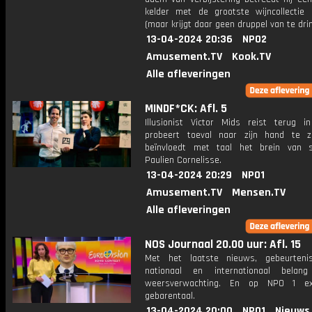
kelder met de grootste wijncollectie
(maar krijgt daar geen druppel van te dri
13-04-2024 20:36
NPO2
Amusement.TV
Kook.TV
Alle afleveringen
MINDF*CK: Afl. 5
Illusionist Victor Mids reist terug in
probeert toeval naar zijn hand te 
beïnvloedt met taal het brein van sc
Paulien Cornelisse.
13-04-2024 20:29
NPO1
Amusement.TV
Mensen.TV
Alle afleveringen
NOS Journaal 20.00 uur: Afl. 15
Met het laatste nieuws, gebeurteni
nationaal en internationaal bela
weersverwachting. En op NPO 1 e
gebarentaal.
13-04-2024 20:00
NPO1
Nieuws