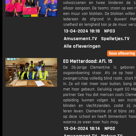
volwassenen en twee kinderen de st
elkaar aangaan. De teams staan op een r
een muur van blokken. De blokken willen
iedereen de afgrond in duwen! Met
snelheid én lenigheid kan je de muur vers
13-04-2024 18:18
NPO3
Amusement.TV
Spelletjes.TV
Alle afleveringen
EO Metterdaad: Afl. 15
De 26-jarige Clementine is gebore
oogaandoening staar. Als ze op haar
zwangerschap volledig blind raakt, stort 
in. Ze wil niet meer naar buiten, bang d
met haar gebeurt. Gelukkig regelt EO Me
partner See You dat mensen zoals Cleme
opleiding kunnen volgen bij een insti
blinden en slechtzienden, zodat zij ze
leren leven. Clementine zit al bijna ze
op deze school en heeft binnenkort haa
waarna ze weer naar huis mag.
13-04-2024 18:14
NPO2