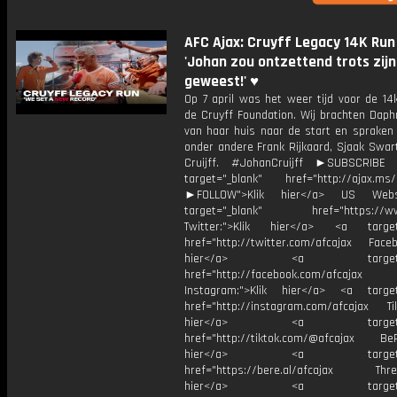
AFC Ajax: Cruyff Legacy 14K Run 🏃‍♂
'Johan zou ontzettend trots zijn
geweest!' ♥️
Op 7 april was het weer tijd voor de 14
de Cruyff Foundation. Wij brachten Daph
van haar huis naar de start en spraken
onder andere Frank Rijkaard, Sjaak Swar
Cruijff. #JohanCruijff ►SUBSCRIB
target="_blank" href="http://ajax.ms/
►FOLLOW">Klik hier</a> US Webs
target="_blank" href="https://www
Twitter:">Klik hier</a> <a target=
href="http://twitter.com/afcajax Facebo
hier</a> <a target="_
href="http://facebook.com/afcajax
Instagram:">Klik hier</a> <a target
href="http://instagram.com/afcajax TikT
hier</a> <a target="_
href="http://tiktok.com/@afcajax BeRe
hier</a> <a target="_
href="https://bere.al/afcajax Threa
hier</a> <a target="_