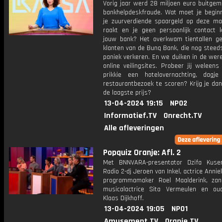
Vorig jaar werd 28 miljoen euro buitgem
bankhelpdeskfraude. Wat moet je beginn
je zuurverdiende spaargeld op deze man
raakt en je geen persoonlijk contact k
jouw bank? Het overkwam tientallen g
klanten van de Bunq Bank, die nog steeds
paniek verkeren. En we duiken in de wer
online veilingsites. Probeer jij weleen
prikkie een hotelovernachting, dag
restaurantbezoek te scoren? Krijg je da
de laagste prijs?
13-04-2024 19:15
NPO2
Informatief.TV
Onrecht.TV
Alle afleveringen
Popquiz Oranje: Afl. 2
Met BNNVARA-presentator Dzifa Kuse
Radio 2-dj Jeroen van Inkel, actrice Anniek
programmamaker Roel Maalderink, za
musicalactrice Sita Vermeulen en oud-
Klaas Dijkhoff.
13-04-2024 19:05
NPO1
Amusement.TV
Oranje.TV