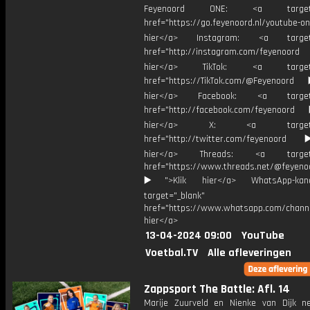
Feyenoord ONE: <a target="
href="https://go.feyenoord.nl/youtube-on
hier</a> Instagram: <a target=
href="http://instagram.com/feyenoord
hier</a> TikTok: <a target="
href="https://TikTok.com/@Feyenoord
hier</a> Facebook: <a target="
href="http://facebook.com/feyenoord
hier</a> X: <a target="_
href="http://twitter.com/feyenoord
hier</a> Threads: <a target="
href="https://www.threads.net/@feyeno
▶️">Klik hier</a> WhatsApp-kan
target="_blank"
href="https://www.whatsapp.com/chann
hier</a>
13-04-2024 09:00
YouTube
Voetbal.TV
Alle afleveringen
Zappsport The Battle: Afl. 14
Marije Zuurveld en Nienke van Dijk 