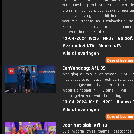
van Doesburg vol vragen en verdri
brommer naar Santiago, zoekend naar a
op de vele vragen die hij heeft en als 
voor zijn verdriet en lusteloosheid. Na
6535 kilometer en veel mooie herinneri
het weer beter met Dirk.
13-04-2024 18:25
NPO2
Geloof.
Gezondheid.TV
Mensen.TV
Alle afleveringen
EenVandaag: Afl. 89
Wat ging er mis in Weiteveen? * MBO-
met dyscalculie moeten ook de rekentoet
Hoe (on)gezond is intermittent fa
Waterleidingbedrijf Vitens wil ve
maatregelen voor waterbesparing
13-04-2024 18:18
NPO1
Nieuws.
Alle afleveringen
Voor het blok: Afl. 10
Quiz waarin twee teams, bestaande 