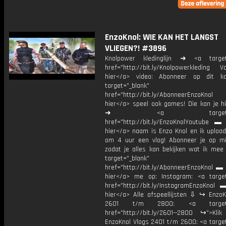
EnzoKnol: WIE KAN HET LANGST
VLIEGEN?! #3896
Knolpower kledinglijn ➜ <a target=
href="http://bit.ly/Knolpowerkleding Vo
hier</a> video: Abonneer op dit ka
target="_blank"
href="http://bit.ly/AbonneerEnzoKnol
hier</a> speel ook games! Die kan je hi
➜ <a target="_bl
href="http://bit.ly/EnzoKnolYoutube ▬ M
hier</a> naam is Enzo Knol en ik upload
om 4 uur een vlog! Abonneer je op mi
zodat je alles kan bekijken wat ik mee
target="_blank"
href="http://bit.ly/AbonneerEnzoKnol ▬ 
hier</a> me op: Instagram: <a target
href="http://bit.ly/InstagramEnzoKnol 
hier</a> Alle afspeellijsten ⇩ ↪ EnzoK
2601 t/m 2800: <a target="
href="http://bit.ly/2601--2800 ↪">Klik
EnzoKnol Vlogs 2401 t/m 2600: <a target