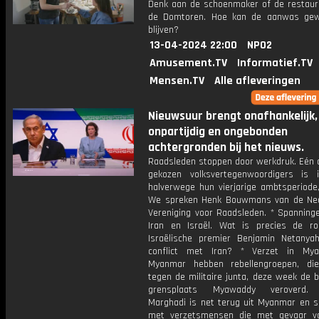
Denk aan de schoenmaker of de restaur
de Domtoren. Hoe kan de aanwas gew
blijven?
13-04-2024 22:00
NPO2
Amusement.TV
Informatief.TV
Mensen.TV
Alle afleveringen
Nieuwsuur brengt onafhankelijk,
onpartijdig en ongebonden
achtergronden bij het nieuws.
Raadsleden stoppen door werkdruk. Eén o
gekozen volksvertegenwoordigers is i
halverwege hun vierjarige ambtsperiode,
We spreken Henk Bouwmans van de Ne
Vereniging voor Raadsleden. * Spanning
Iran en Israël. Wat is precies de r
Israëlische premier Benjamin Netanya
conflict met Iran? * Verzet in Mya
Myanmar hebben rebellengroepen, di
tegen de militaire junta, deze week de b
grensplaats Myawaddy veroverd.
Marghadi is net terug uit Myanmar en s
met verzetsmensen die met gevaar v