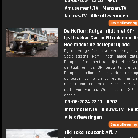
03-06-2024 22:26
NPO1
Amusement.TV
Mensen.TV
Nieuws.TV
Alle afleveringen
De Hofkar: Rutger rijdt met SP-
lijsttrekker Gerrie Elfrink door 
Hoe maakt de actiepartij haa
Bij de vorige Europese verkiezingen v
Socialistische Partij haar enige zet
Europees Parlement. Aan lijsttrekker Gerr
de taak om de SP terug te brenge
Europese podium. Bij de vorige campagn
de partij haar pijlen op Frans Timmer
maakte van de PvdA de grootste Ned
partij van Europa. Wat gaat de SP 
doen?
03-06-2024 22:10
NPO2
Informatief.TV
Nieuws.TV
Poli
Alle afleveringen
Tiki Taka Touzani: Afl. 7