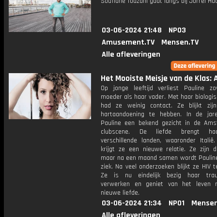
Soufiane Touzani gaat langs bij Jorrel Hat
03-06-2024 21:48
NPO3
Amusement.TV
Mensen.TV
Alle afleveringen
Het Mooiste Meisje van de Klas: A
Op jonge leeftijd verliest Pauline z
moeder als haar vader. Met haar biologi
had ze weinig contact. Ze blijkt zijn 
hartaandoening te hebben. In de ja
Pauline een bekend gezicht in de Am
clubscene. De liefde brengt ha
verschillende landen, waaronder Italië
krijgt ze een nieuwe relatie. Ze zijn do
maar na een maand samen wordt Pauline
ziek. Na veel onderzoeken blijkt ze HIV 
Ze is nu eindelijk bezig haar tra
verwerken en geniet van het leven 
nieuwe liefde.
03-06-2024 21:34
NPO1
Mensen
Alle afleveringen