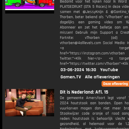
Bedankt voor het kijken naar Ik Word 'L
PLATGEDRUKT (GTA 5 Races) In deze video
samen met @JessyKnijn & @Santino_Y
Thorben, beter bekend als "vThorben" en
dagelijks een gaming video om 16
Abonneer en zet het belletje aan om
missen! Gebruik mijn Support a Crea
Fortnite: vThorben (ad) Bu
vthorben@4alllevels.com Social Media: I
<a target="_bl
href="https://instagram.com/vthorben
Twitter:">Klik hier</a> <a target=
href="https://twitter.com/vThorben">Klik
03-06-2024 16:30
YouTube
Gamen.TV
Alle afleveringen
Dit is Nederland: Afl. 15
De gemeente Amersfoort legt vanaf 
2024 houtstook aan banden. Open ha
vuurkorven mogen dan niet meer bra
Stookwijzer code oranje of rood aan
reden: houtstook is behoorlijk slecht 
gezondheid, al helemaal voor de 1,