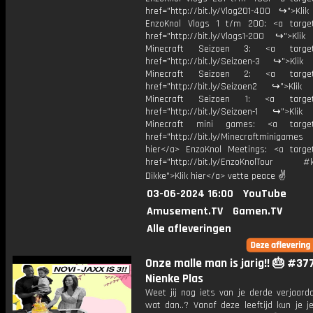
href="http://bit.ly/Vlog201-400 ↪">Klik
EnzoKnol Vlogs 1 t/m 200: <a target
href="http://bit.ly/Vlogs1-200 ↪">Klik
Minecraft Seizoen 3: <a target=
href="http://bit.ly/Seizoen-3 ↪">Klik
Minecraft Seizoen 2: <a target=
href="http://bit.ly/Seizoen2 ↪">Klik
Minecraft Seizoen 1: <a target=
href="http://bit.ly/Seizoen-1 ↪">Klik
Minecraft mini games: <a target=
href="http://bit.ly/Minecraftminigame
hier</a> EnzoKnol Meetings: <a target
href="http://bit.ly/EnzoKnolTour #
Dikke">Klik hier</a> vette peace ✌
03-06-2024 16:00
YouTube
Amusement.TV
Gamen.TV
Alle afleveringen
Onze malle man is jarig!! 🎂 #37
Nienke Plas
Weet jij nog iets van je derde verjaarda
wat dan..? Vanaf deze leeftijd kun je j