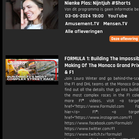
Nienke Plas: Nijntjuh #Shorts
Van dit programma is geen informatie be
03-06-2024 19:00
YouTube
Amusement.TV
Mensen.TV
Alle afleveringen
FORMULA 1: Building The Impossib
Making Of The Monaco Grand Prix!
& F1
Join Laura Winter and go behind-the-sc
the F1 and DHL teams at the Monaco Gran
find out all the details that go into build
the most complex races in the F1 cale
more F1® videos, visit <a target=
href="https://www.Formula1.com Fol
hier</a> F1®: <a target="_
href="https://www.instagram.com/F1
https://www.facebook.com/Formula1/
https://www.twitter.com/F1
https://www.twitch.tv/formula1