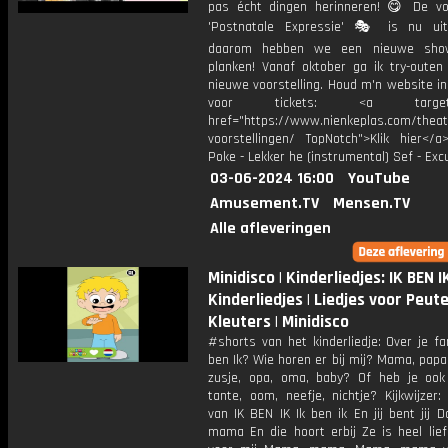
pas écht dingen herinneren! 😋 De voo
'Postnatale Expressie' 🎭 is nu uit
daarom hebben we een nieuwe sh
planken! Vanaf oktober ga ik try-outen
nieuwe voorstelling. Houd m'n website i
voor tickets: <a target="_
href="https://www.nienkeplas.com/theat
voorstellingen/ TopNotch">Klik hier</a
Poke - Lekker he (instrumental) Sef - Ex
03-06-2024 16:00
YouTube
Amusement.TV
Mensen.TV
Alle afleveringen
Minidisco | Kinderliedjes: IK BEN IK
Kinderliedjes | Liedjes voor Peut
Kleuters | Minidisco
#shorts van het kinderliedje: Over je fa
ben Ik? Wie horen er bij mij? Mama, papa,
zusje, opa, oma, baby? Of heb je oo
tante, oom, neefje, nichtje? Kijkwijzer
van IK BEN IK Ik ben ik En jij bent jij D
mama En die hoort erbij Ze is heel lief