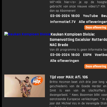
Wil">Klik hier</a> je op de hoogt
gebracht van onze nieuwe video's? Klik 
dan op Abonneren!
03-06-2024 18:00
YouTube
Beu
Informatief.TV
Alle afleveringe
Keuken Kampioen Divisie:
Samenvatting Excelsior Rotterd
NAC Breda
Van dit programma is geen informatie be
03-06-2024 18:00
ESPN
Voetba
Alle afleveringen
Tijd voor MAX: Afl. 106
Britta Hosman beet zich drie jaar lang 
geschiedenis van de Goede Herder e
Smit is een van de slachtoffer
dwangarbeid. * Kees Boonman blikt voor
aanstaande Europese verkiezingen. * In 
jaar dat Michiel Vos in de Verenigde Sta