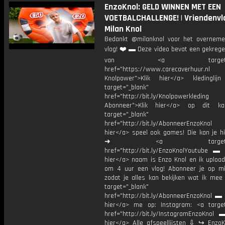
EnzoKnol: GELD WINNEN MET EEN
VOETBALCHALLENGE! | Vriendenvl
Milan Knol
Bedankt @milanknol voor het overnem
vlog! ❤️ ▬ Deze video bevat een gekrege
van <a target="_b
href="https://www.carecaverhu
Knolpower">Klik hier</a> kledingl
target="_blank"
href="http://bit.ly/Knolpowerkleding
Abonneer">Klik hier</a> op dit ka
target="_blank"
href="http://bit.ly/AbonneerEnzoKnol
hier</a> speel ook games! Die kan je hi
➜ <a target="_bl
href="http://bit.ly/EnzoKnolYoutube ▬ M
hier</a> naam is Enzo Knol en ik upload
om 4 uur een vlog! Abonneer je op mi
zodat je alles kan bekijken wat ik mee
target="_blank"
href="http://bit.ly/AbonneerEnzoKnol ▬ 
hier</a> me op: Instagram: <a target
href="http://bit.ly/InstagramEnzoKnol 
hier</a> Alle afspeellijsten ⇩ ↪ EnzoK