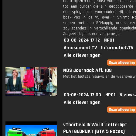
heeft hij zich aangepast van een naïeve
tot een burger die zijn geadopteerde 
een spiegel kan voorhouden. Hij schre
boek Vos in de VS over. * Shirma R
samen met een 50-koppig orkest vers
soullegendes in verschillende openlucht
Ze geeft bij ons een voorproefje.
03-06-2024 17:12
NPO1
Amusement.TV
Informatief.TV
Alle afleveringen
NOS Journaal: Afl. 108
Met het laatste nieuws en de weersverw
03-06-2024 17:00
NPO1
Nieuws
Alle afleveringen
vThorben: Ik Word 'Letterlijk'
PLATGEDRUKT (GTA 5 Races)