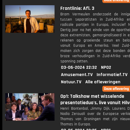
Frontlinie: Afl. 3
Bram Vermeulen onderzoekt de innig
tussen separatisten in Zuid-Afrika e
radicale partijen in Europa, inclusief 
Dertig jaar na het einde van de aparthe
deze extremisten, gemarginaliseerd in e
rekenen op groeiende steun en belan
vanuit Europa en Amerika. Veel Zuid-
maken zich zorgen dat deze banden d
broze verhoudingen in Zuid-Afrika ver
spanning zetten.
03-06-2024 22:32
NPO2
Amusement.TV
Informatief.TV
Natuur.TV
Alle afleveringen
Op1: Talkshow met wisselende
presentatieduo's, live vanuit Hil
Henri Bontenbal, Jimmy Dijk, Laurens 
Nadia Zerouali over de Europese verkie
Thomas van Groningen met zijn nieuw
Thomas in Europa.