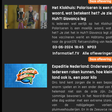
Het Klokhuis: Polariseren is een 
woord, wat betekent het? Je ziet
Huh?! Giovanca leg
Is iedereen wel eerlijk op het Klokhui
Polariseren is een moeilijk woord, wat
het? Je ziet het in Huh?! Giovanca legt z
hoe vaccineren werkt en Habtamu gaa
naar de grootSTE fietsenstalling van Nede
03-06-2024 18:45
NPO3
Informatief.TV
Alle afleveringe
Expeditie Nederland: Onderwerp
iedereen raken kunnen, hoe klei
land ook is, een paar kilo
Ons land kent zorgen die in een bepaa
enorm spelen en in een ander deel van 
helemaal niet aan de orde zijn. Z
sommige bewoners in het Noord-Braban
elke dag wakker met een extreme stank.
van de nabijgelegen varke
pluimveehouderijen. En in de Zeeuwse reg