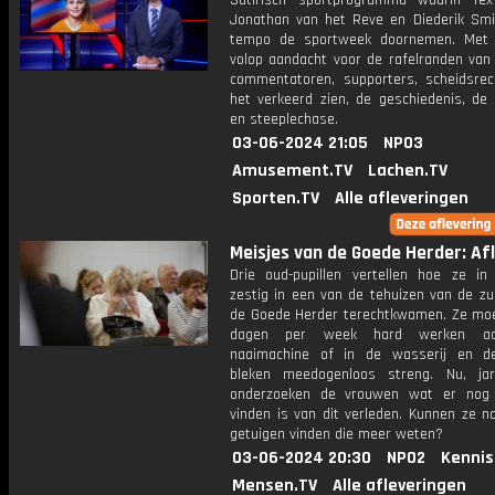
Satirisch sportprogramma waarin Te
Jonathan van het Reve en Diederik Smi
tempo de sportweek doornemen. Met 
volop aandacht voor de rafelranden van 
commentatoren, supporters, scheidsrec
het verkeerd zien, de geschiedenis, de
en steeplechase.
03-06-2024 21:05
NPO3
Amusement.TV
Lachen.TV
Sporten.TV
Alle afleveringen
Meisjes van de Goede Herder: Afl.
Drie oud-pupillen vertellen hoe ze in
zestig in een van de tehuizen van de zu
de Goede Herder terechtkwamen. Ze mo
dagen per week hard werken ac
naaimachine of in de wasserij en d
bleken meedogenloos streng. Nu, jar
onderzoeken de vrouwen wat er nog 
vinden is van dit verleden. Kunnen ze n
getuigen vinden die meer weten?
03-06-2024 20:30
NPO2
Kennis
Mensen.TV
Alle afleveringen