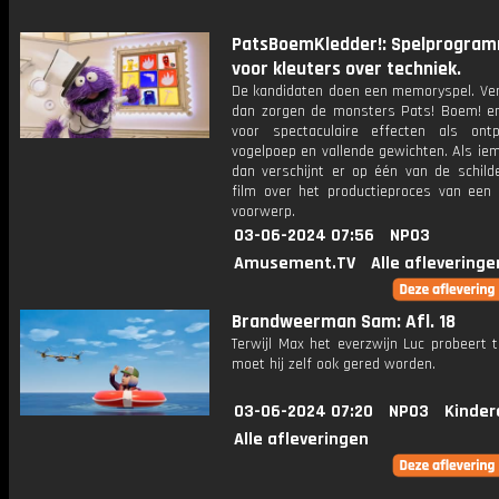
PatsBoemKledder!: Spelprogra
voor kleuters over techniek.
De kandidaten doen een memoryspel. Verl
dan zorgen de monsters Pats! Boem! en
voor spectaculaire effecten als ontpl
vogelpoep en vallende gewichten. Als ie
dan verschijnt er op één van de schilde
film over het productieproces van een 
voorwerp.
03-06-2024 07:56
NPO3
Amusement.TV
Alle afleveringe
Brandweerman Sam: Afl. 18
Terwijl Max het everzwijn Luc probeert 
moet hij zelf ook gered worden.
03-06-2024 07:20
NPO3
Kinder
Alle afleveringen