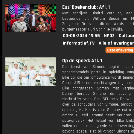
Eus' Boekenclub: Afl. 1
Met schrijver Dimitri Verhulst, een
bestaande uit William Spaaij en M
Zeegelaar Breeveld, dichter Alexis de
burgemeester Huri Sahin (Rijswijk).
03-06-2024 19:55
NPO2
Cultuu
Informatief.TV
Alle afleveringe
Op de spoed: Afl. 1
De dienst van Simone begint niet r
spoedeisendehulparts in opleiding van
Elke op, die per ambulance wordt binnen
Op de A15 is een vrachtwagen tegen de
Elke aangereden. Samen met verplee
Danny bereidt Simone de opvang
slachtoffer voor. Ook SEH-arts Douwe 
over de schouders van Simone, omdat z
opleiding is. Het is voor Simone extra 
omdat zij zelf iemand heeft verloren
auto-ongeluk. Het letsel van Elke blij
vallen en door de goede samenwerkin
opvang soepel. Het blijkt voor Simone a