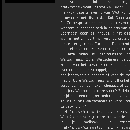
onderstaande link: <a target="
href="https://youtu.be/dV6kW6GyrpY
hier</a> deze aflevering van “Wat Nu” g
in gesprek met lijsttrekker Kok Chan va
EU. Ze bespreken het online succes van 
Waarom is iedereen toch in de ban van 
Daarnaast gaan ze inhoudelijk het ge
wat hij met zijn partij wil veranderen. Z
straks terug in het Europees Parlement?
bespreken ze de rechtszaak tegen Donald
-- Deze video is geproduceerd d
Weltschmerz. Café Weltschmerz gelo
kracht van het gesprek en zendt inter
over actuele maatschappelijke thema's. 
een hoogwaardig alternatief voor de m
media. Café Weltschmerz is onafhankelij
verbonden aan politieke, religieuze of c
partijen. Waardeer je onze video's? Help
strijd naar een eerlijker Nederland, vrij v
en Steun Café Weltschmerz en word Sta
target="_blank"
href="https://cafeweltschmerz.nl/registe
Wil">Klik hier</a> je onze nieuwsbrief 
in je mailbox? <a target="
href="https://cafeweltschmerz.nl/nieuws