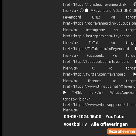
href="https://fanshop.feyenoord.nl/
hier</a> ⚪️⚫ #Feyenoord VOLG ONS OO
Feyenoord ONE: <a target="
href="https://go.feyenoord.nl/youtube-on
hier</a> Instagram: <a target=
href="http://instagram.com/feyenoord
hier</a> TikTok: <a target="
href="https://TikTok.com/@Feyenoord
hier</a> Facebook: <a target="
href="http://facebook.com/feyenoord
hier</a> X: <a target="_
href="http://twitter.com/feyenoord
hier</a> Threads: <a target="
href="https://www.threads.net/@feyeno
▶️">Klik hier</a> WhatsApp-kan
target="_blank"
href="https://www.whatsapp.com/chann
hier</a>
03-06-2024 16:00
YouTube
Voetbal.TV
Alle afleveringen