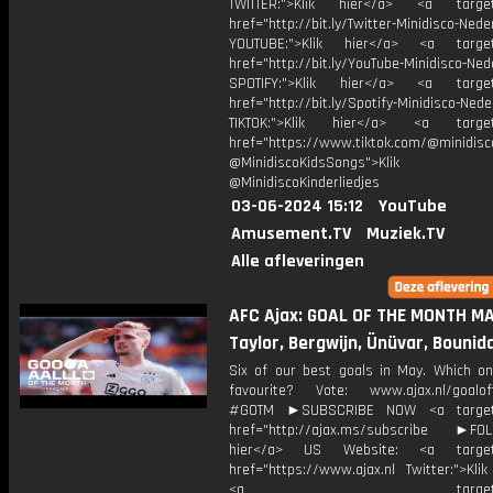
TWITTER:">Klik hier</a> <a target=
href="http://bit.ly/Twitter-Minidisco-Nede
YOUTUBE:">Klik hier</a> <a target=
href="http://bit.ly/YouTube-Minidisco-Ned
SPOTIFY:">Klik hier</a> <a target=
href="http://bit.ly/Spotify-Minidisco-Nede
TIKTOK:">Klik hier</a> <a target=
href="https://www.tiktok.com/@minidis
@MinidiscoKidsSongs">Klik h
@MinidiscoKinderliedjes
03-06-2024 15:12
YouTube
Amusement.TV
Muziek.TV
Alle afleveringen
AFC Ajax: GOAL OF THE MONTH MA
Taylor, Bergwijn, Ünüvar, Bouni
Six of our best goals in May. Which on
favourite? Vote: www.ajax.nl/goalo
#GOTM ►SUBSCRIBE NOW <a target=
href="http://ajax.ms/subscribe ►FOL
hier</a> US Website: <a target=
href="https://www.ajax.nl Twitter:">Kli
<a target="_bl