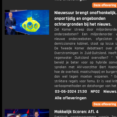
Nieuwsuur brengt onafhankelijk,
onpartijdig en ongebonden
achtergronden bij het nieuws.
Zet Kamer streep door miljardenord
onderzeeboten? Een miljardenorder 
nieuwe onderzeeboten, afgesloten 
demissionaire kabinet, staat op losse s
De Tweede Kamer debatteert over de
Overstromingen in Zuid-Duitsland. Heeft
regenwater Duitsland overvallen? * '
bereid je beter voor op hybride aanval
spreken met AIV-voorzitter Bert Koen
hoe de overheid, maatschappij en burgers
dan wel tegen moeten wapenen. * Eu
striktere regels voor Temu. Er is veel kri
verkoopmethoden en datahonger van het b
03-06-2024 21:30
NPO2
Nieuws
Alle afleveringen
Makkelijk Scoren: Afl. 4