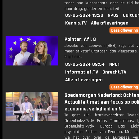
toont hoe kunstenaars door de tijd he
naar drag, gender en identiteit.
03-06-2024 13:20
NPO2
Cultuur
Kennis.TV
Alle afleveringen
Pointer: Afl. 8
Jessika van Leeuwen (BBB) zegt dat v
meer stikstof uitstoten dan vleeseters.
klopt niet.
03-06-2024 09:54
NPO1
Informatief.TV
Onrecht.TV
Alle afleveringen
Goedemorgen Nederland: Ochte
Actualiteit met een focus op poli
economie, veiligheid en N
Te gast zijn: fractievoorzitter Twe
GroenLinks-PvdA Frans Timmermans, lij
GroenLinks-PvdA Europa Bas Eic
psychiater Esther van Fenema. Met h
we het over over de Europese verki