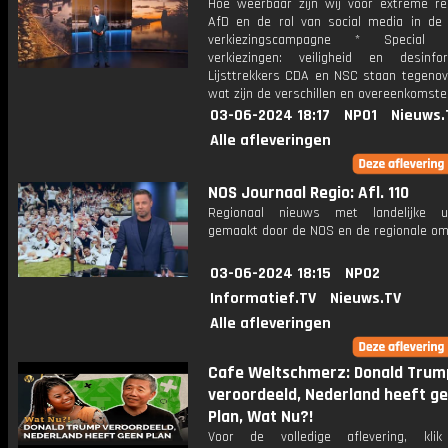
Hoe weerbaar zijn wij voor extreme re
AfD en de rol van social media in de
verkiezingscampagne * Special 
verkiezingen: veiligheid en desinf
Lijsttrekkers CDA en NSC staan tegenove
wat zijn de verschillen en overeenkomst
03-06-2024 18:17
NPO1
Nieuws.
Alle afleveringen
NOS Journaal Regio: Afl. 110
Regionaal nieuws met landelijke uit
gemaakt door de NOS en de regionale om
03-06-2024 18:15
NPO2
Informatief.TV
Nieuws.TV
Alle afleveringen
Cafe Weltschmerz: Donald Trum
veroordeeld, Nederland heeft g
Plan, Wat Nu?!
Voor de volledige aflevering, kl