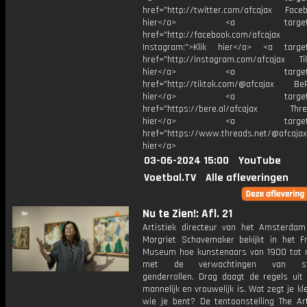
href="http://twitter.com/afcajax Facebo
hier</a> <a target="_
href="http://facebook.com/afcajax
Instagram:">Klik hier</a> <a target
href="http://instagram.com/afcajax TikT
hier</a> <a target="_
href="http://tiktok.com/@afcajax BeRe
hier</a> <a target="_
href="https://bere.al/afcajax Threa
hier</a> <a target="_
href="https://www.threads.net/@afcajax
hier</a>
03-06-2024 15:00
YouTube
Voetbal.TV
Alle afleveringen
Nu te Zien!: Afl. 21
Artistiek directeur van het Amsterd
Margriet Schavemaker bekijkt in het F
Museum hoe kunstenaars van 1900 tot 
met de verwachtingen van ste
genderrollen. Drag daagt de regels uit
mannelijk en vrouwelijk is. Wat zegt je kl
wie je bent? De tentoonstelling The Ar