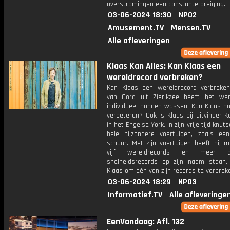
overstromingen een constante dreiging.
03-06-2024 18:30
NPO2
Amusement.TV
Mensen.TV
Alle afleveringen
Klaas Kan Alles: Kan Klaas een
wereldrecord verbreken?
Kan Klaas een wereldrecord verbreke
van Oord uit Zierikzee heeft het wer
individueel honden wassen. Kan Klaas ha
verbeteren? Ook is Klaas bij uitvinder K
in het Engelse York. In zijn vrije tijd knuts
hele bijzondere voertuigen, zoals een
schuur. Met zijn voertuigen heeft hij m
vijf wereldrecords en meer
snelheidsrecords op zijn naam staan.
Klaas om één van zijn records te verbrek
03-06-2024 18:29
NPO3
Informatief.TV
Alle afleveringe
EenVandaag: Afl. 132