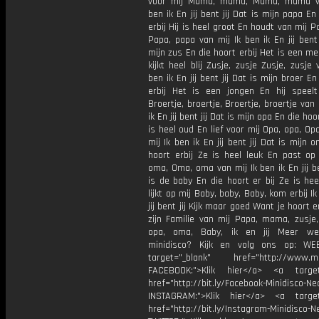
voor mij Mama, mama, Mama, mama va
ben ik En jij bent jij Dat is mijn papa En
erbij Hij is heel groot En houdt van mij P
Papa, papa van mij Ik ben ik En jij bent 
mijn zus En die hoort erbij Het is een me
kijkt heel blij Zusje, zusje Zusje, zusje 
ben ik En jij bent jij Dat is mijn broer En
erbij Het is een jongen En hij speel
Broertje, broertje, Broertje, broertje van 
ik En jij bent jij Dat is mijn opa En die hoor
is heel oud En lief voor mij Opa, opa, Op
mij Ik ben ik En jij bent jij Dat is mijn 
hoort erbij Ze is heel leuk En past op
oma, Oma, oma van mij Ik ben ik En jij be
is de baby En die hoort er bij Ze is hee
lijkt op mij Baby, baby, Baby, kom erbij Ik
jij bent jij Kijk maar goed Want je hoort er
zijn Familie van mij Papa, mama, zusje,
opa, oma, Baby, ik en jij Meer we
minidisco? Kijk en volg ons op: WE
target="_blank" href="http://www.min
FACEBOOK:">Klik hier</a> <a target
href="http://bit.ly/Facebook-Minidisco-Ne
INSTAGRAM:">Klik hier</a> <a target
href="http://bit.ly/Instagram-Minidisco-N