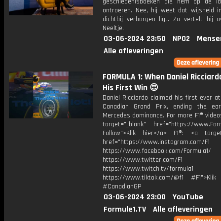
geschiedenisboeken die hem op de l
ontroeren. Nee, hij weet dat wijsheid 
dichtbij verborgen ligt. Zo vertelt hij 
Neeltje.
03-06-2024 23:50
NPO2
Mense
Alle afleveringen
FORMULA 1: When Daniel Ricciard
His First Win 😍
Daniel Ricciardo claimed his first ever a
Canadian Grand Prix, ending the ear
Mercedes dominance. For more F1® videos
target="_blank" href="https://www.For
Follow">Klik hier</a> F1®: <a target
href="https://www.instagram.com/F1
https://www.facebook.com/Formula1/
https://www.twitter.com/F1
https://www.twitch.tv/formula1
https://www.tiktok.com/@f1 #F1">Klik
#CanadianGP
03-06-2024 23:00
YouTube
Formule1.TV
Alle afleveringen