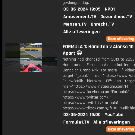
geslaagde dag.
03-06-2024 19:05
NPO1
Amusement.TV
Gezondheid.TV
Mensen.TV
Onrecht.TV
Alle afleveringen
FORMULA 1: Hamilton v Alonso 10
Apart 🤩
Nothing had changed from 2013 to 2023
Hamilton and Fernando Alonso battled it 
Canadian Grand Prix. For more F1® videos
target="_blank" href="https://www.For
Follow">Klik hier</a> F1®: <a target
href="https://www.instagram.com/F1
https://www.facebook.com/Formula1/
https://www.twitter.com/F1
https://www.twitch.tv/formula1
https://www.tiktok.com/@f1 #F1">Klik hi
03-06-2024 19:00
YouTube
Formule1.TV
Alle afleveringen