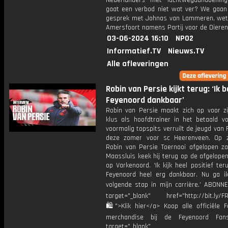
Nederlanders met luchtwegaandoenin
gaat een verbod niet wat ver? We gaan 
gesprek met Johnas van Lammeren, wet
Amersfoort namens Partij voor de Dieren
03-06-2024 16:10
NPO2
Informatief.TV
Nieuws.TV
Alle afleveringen
Robin van Persie kijkt terug: ‘Ik 
Feyenoord dankbaar’
Robin van Persie maakt zich op voor zi
klus als hoofdtrainer in het betaald vo
voormalig topspits verruilt de jeugd van
deze zomer voor sc Heerenveen. Op z
Robin van Persie Toernooi afgelopen za
Maassluis keek hij terug op de afgelopen
op Varkenoord. ‘Ik kijk heel positief te
Feyenoord heel erg dankbaar. Nu ga i
volgende stap in mijn carrière.’ ABONN
target="_blank" href="http://bit.ly/F
🛍">Klik hier</a> Koop alle officiële F
merchandise bij de Feyenoord Fan
target="_blank"