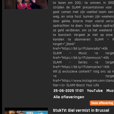
te lezen om 200,- te winnen. In GR
strijden de SLAM! presentatoren voor D
gaat samen met zijn voetbal team ee
weg, en onze host kunnen zijn weeken
door gekke, bizarre maar vooral verschr
opdrachten te doen. Voor iedere opdrac
ze geld verdienen, om zo het weekend 
te boosten!. Vergeet je niet op onze
kanalen te abonneren: SLAM! – 
target="_blank"
href="https://bit.ly/YTslamradio">Klik
SLAM! – Music <a target="_
href="https://bit.ly/YTslammusic">Klik
SLAM! – Series <a target="
href="https://bit.ly/YTslamseries">Klik
Wil jij exclusieve content? Volg ons op 
<a target="_bl
href="https://www.instagram.com/slamoff
hier</a> SLAM! Boost Your Life
25-06-2025 17:01
YouTube
Muz
Alle afleveringen
StukTV: Giel vermist in Brussel