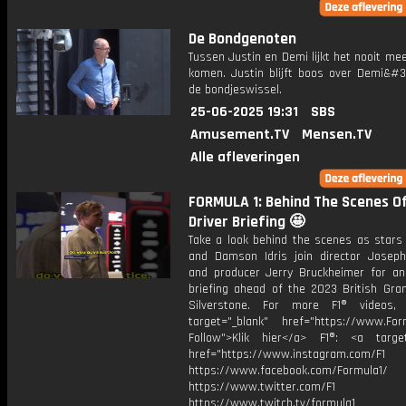
De Bondgenoten
Tussen Justin en Demi lijkt het nooit me
komen. Justin blijft boos over Demi&#39
de bondjeswissel.
25-06-2025 19:31
SBS
Amusement.TV
Mensen.TV
Alle afleveringen
FORMULA 1: Behind The Scenes Of
Driver Briefing 🤩
Take a look behind the scenes as stars 
and Damson Idris join director Joseph
and producer Jerry Bruckheimer for an 
briefing ahead of the 2023 British Gran
Silverstone. For more F1® videos, 
target="_blank" href="https://www.For
Follow">Klik hier</a> F1®: <a target
href="https://www.instagram.com/F1
https://www.facebook.com/Formula1/
https://www.twitter.com/F1
https://www.twitch.tv/formula1