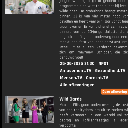
jongen was hij altijd al geboeid door
programma's en wist toen al dat hij iets 
wilde doen. De ambulance brengt mevro
binnen. Zij is van vier meter hoog va
gevallen en heeft veel pijn. Gor vangt haa
traumakamer. Er komt al snel een nieuw
binnen, van de 20-jarige Juliette die 
ongeluk heeft gehad onderweg naar een 
maakt een foto van haar borstkast om
letsel uit te sluiten. Verderop bekomme
zich om mevrouw Schipper, die zi
benauwd voelt.
25-06-2025 21:30
NPO1
Amusement.TV
Gezondheid.TV
Mensen.TV
Onrecht.TV
Alle afleveringen
Wild Cards
Max en Ellis gaan undercover bij de cas
van een realityshow om uit te zoeken wi
heeft vermoord. In een wereld vol sc
bedrog en lipfiller-feestjes is ied
verdachte.