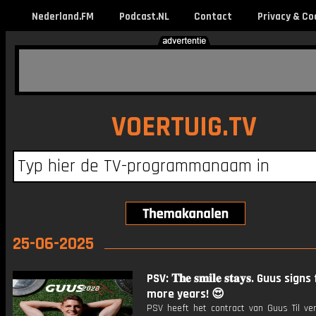
Nederland.FM
Podcast.NL
Contact
Privacy & Co
VOERTUIG.TV
25-06-2025
PSV: 𝐓𝐡𝐞 𝐬𝐦𝐢𝐥𝐞 𝐬𝐭𝐚𝐲𝐬. Guus sig
more years! 😍
PSV heeft het contract van Guus Til ver