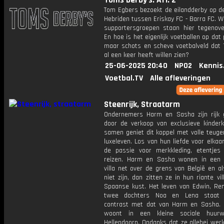
Toms Derby's: Afl. 2
Tom Egbers bezoekt de eilandderby op d
Hebriden tussen Eriskay FC - Barra FC. 
supportersgroepen staan hier tegenove
En hoe is het eigenlijk voetballen op dat 
maar schots en scheve voetbalveld dat T
al een keer heeft willen zien?
25-06-2025 20:40
NPO2
Kennis
Voetbal.TV
Alle afleveringen
Steenrijk, Straatarm
Ondernemers Harm en Sasha zijn rijk
door de verkoop van exclusieve kinderk
samen geniet dit koppel met volle teuge
luxeleven. Los van hun liefde voor elkaa
de passie voor merkkleding, etentjes
reizen. Harm en Sasha wonen in een 
villa net over de grens van België en a
niet zijn, dan zitten ze in hun riante vi
Spaanse kust. Het leven van Edwin, Re
twee dochters Noa en Lena staat i
contrast met dat van Harm en Sasha. 
woont in een kleine sociale huurw
Hellendoorn. Ondanks dat ze allebei wer