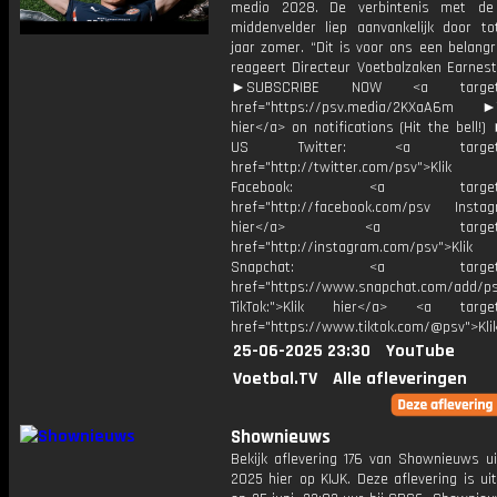
medio 2028. De verbintenis met de 
middenvelder liep aanvankelijk door to
jaar zomer. “Dit is voor ons een belangri
reageert Directeur Voetbalzaken Earnest
►SUBSCRIBE NOW <a target="
href="https://psv.media/2KXaA6m ►T
hier</a> on notifications (Hit the bell
US Twitter: <a target="_
href="http://twitter.com/psv">Klik
Facebook: <a target="_
href="http://facebook.com/psv Instagr
hier</a> <a target="_
href="http://instagram.com/psv">Klik
Snapchat: <a target="_
href="https://www.snapchat.com/add/p
TikTok:">Klik hier</a> <a target=
href="https://www.tiktok.com/@psv">Klik
25-06-2025 23:30
YouTube
Voetbal.TV
Alle afleveringen
Shownieuws
Bekijk aflevering 176 van Shownieuws ui
2025 hier op KIJK. Deze aflevering is u