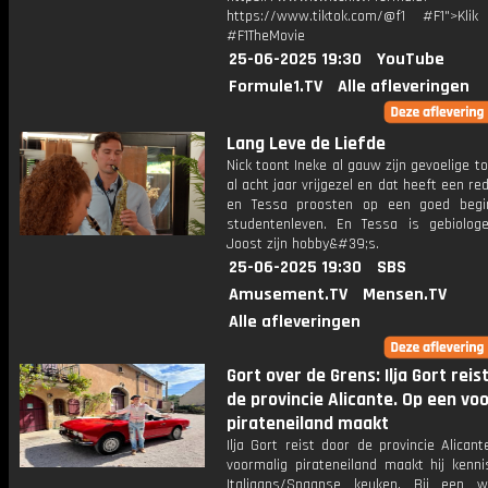
https://www.tiktok.com/@f1 #F1">Klik
#F1TheMovie
25-06-2025 19:30
YouTube
Formule1.TV
Alle afleveringen
Lang Leve de Liefde
Nick toont Ineke al gauw zijn gevoelige tou
al acht jaar vrijgezel en dat heeft een re
en Tessa proosten op een goed begi
studentenleven. En Tessa is gebiolog
Joost zijn hobby&#39;s.
25-06-2025 19:30
SBS
Amusement.TV
Mensen.TV
Alle afleveringen
Gort over de Grens: Ilja Gort reis
de provincie Alicante. Op een vo
pirateneiland maakt
Ilja Gort reist door de provincie Alican
voormalig pirateneiland maakt hij kenn
Italiaans/Spaanse keuken. Bij een wo