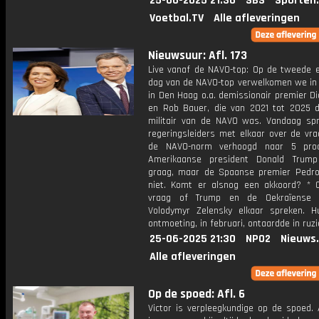
25-06-2025 21:36
SBS
Sporten
Voetbal.TV
Alle afleveringen
Nieuwsuur: Afl. 173
Live vanaf de NAVO-top: Op de tweede e
dag van de NAVO-top verwelkomen we in 
in Den Haag o.a. demissionair premier D
en Rob Bauer, die van 2021 tot 2025 
militair van de NAVO was. Vandaag spr
regeringsleiders met elkaar over de vra
de NAVO-norm verhoogd naar 5 pro
Amerikaanse president Donald Trump
graag, maar de Spaanse premier Pedr
niet. Komt er alsnog een akkoord? * 
vraag of Trump en de Oekraïense p
Volodymyr Zelensky elkaar spreken. H
ontmoeting, in februari, ontaardde in ruzi
25-06-2025 21:30
NPO2
Nieuws
Alle afleveringen
Op de spoed: Afl. 6
Victor is verpleegkundige op de spoed. 