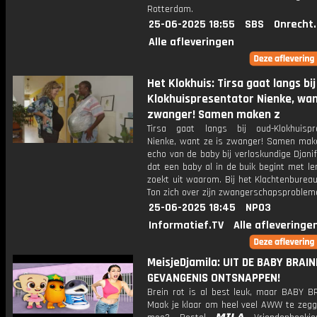
Rotterdam.
25-06-2025 18:55
SBS
Onrecht
Alle afleveringen
Het Klokhuis: Tirsa gaat langs bij
Klokhuispresentator Nienke, wan
zwanger! Samen maken z
Tirsa gaat langs bij oud-Klokhuispr
Nienke, want ze is zwanger! Samen mak
echo van de baby bij verloskundige Djanif
dat een baby al in de buik begint met le
zoekt uit waarom. Bij het Klachtenburea
Ton zich over zijn zwangerschapsproblem
25-06-2025 18:45
NPO3
Informatief.TV
Alle afleveringe
MeisjeDjamila: UIT DE BABY BRAI
GEVANGENIS ONTSNAPPEN!
Brein rot is al best leuk, maar BABY B
Maak je klaar om heel veel AWW te zegge