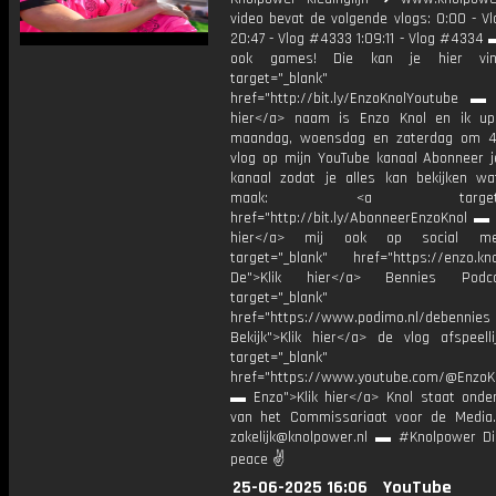
video bevat de volgende vlogs: 0:00 - V
20:47 - Vlog #4333 1:09:11 - Vlog #4334 
ook games! Die kan je hier vin
target="_blank"
href="http://bit.ly/EnzoKnolYoutube ▬ M
hier</a> naam is Enzo Knol en ik up
maandag, woensdag en zaterdag om 4
vlog op mijn YouTube kanaal Abonneer j
kanaal zodat je alles kan bekijken w
maak: <a target="_b
href="http://bit.ly/AbonneerEnzoKnol ▬ 
hier</a> mij ook op social me
target="_blank" href="https://enzo.kno
De">Klik hier</a> Bennies Podc
target="_blank"
href="https://www.podimo.nl/debennies
Bekijk">Klik hier</a> de vlog afspeelli
target="_blank"
href="https://www.youtube.com/@EnzoKn
▬ Enzo">Klik hier</a> Knol staat onder
van het Commissariaat voor de Media.
zakelijk@knolpower.nl ▬ #Knolpower Di
peace ✌
25-06-2025 16:06
YouTube