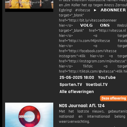
In deze Inventum Kookbattle nemen Mees
en Jim Koller het op tegen Anass Zarrou
Egbring! #Vitesse ► 𝗔𝗕𝗢𝗡𝗡𝗘𝗘
target="_blank"
href="http://bit.ly/vitesseabonnee
hier</a> 𝗩𝗢𝗟𝗚 𝗢𝗡𝗦 Webs
target="_blank" href="http://vitesse.nl
hier</a> <a target="_
href="http://x.com/MijnVitesse Facebo
hier</a> <a target="_
href="http://facebook.com/Vitesse
Instagram:">Klik hier</a> <a target
href="http://instagram.com/mijnvitesse">
hier</a> TikTok: <a target="
href="http://tiktok.com/@vitesse">Klik h
25-06-2025 18:00
YouTube
Sporten.TV
Voetbal.TV
Alle afleveringen
NOS Journaal: Afl. 124
Met het laatste nieuws, gebeurteni
nationaal en internationaal bela
weersverwachting.