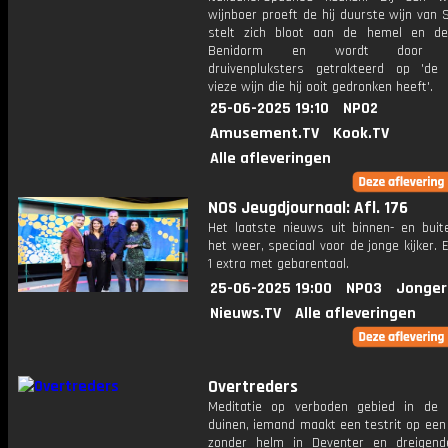
wijnboer proeft de hij duurste wijn van S
stelt zich bloot aan de hemel en d
Benidorm en wordt door zi
druivenpluksters getrakteerd op 'de 
vieze wijn die hij ooit gedronken heeft'.
25-06-2025 19:10
NPO2
Amusement.TV
Kook.TV
Alle afleveringen
NOS Jeugdjournaal: Afl. 176
Het laatste nieuws uit binnen- en buit
het weer, speciaal voor de jonge kijker.
1 extra met gebarentaal.
25-06-2025 19:00
NPO3
Jonger
Nieuws.TV
Alle afleveringen
Overtreders
Meditatie op verboden gebied in de
duinen, iemand maakt een testrit op ee
zonder helm in Deventer en dreigend