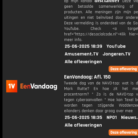
op mijn kanaal 𝙙𝙞𝙨𝙘𝙡𝙖𝙞𝙢𝙚𝙧 Deze v
geen betaalde samenwerking of 
producten. Alle meningen zijn mijn per
uitingen en niet beïnvloed door andere 
Deze vermelding is onderdeel van de Soc
YouTube. Check <a target="
href="https://desocialcode.nl">Klik hie
meer info.
25-06-2025 18:39
YouTube
Amusement.TV
Jongeren.TV
Alle afleveringen
EenVandaag: Afl. 150
Tweede dag van de NAVO-top: wat is d
Mark Rutte? En hoe zit het m
procentnorm? * Zo is de NAVO-top v
tegen cyberaanvallen * Hoe kan Texel 
worden tegen stijgende Waddenz
eilanders denken daar graag over mee
25-06-2025 18:35
NPO1
Nieuws
Alle afleveringen