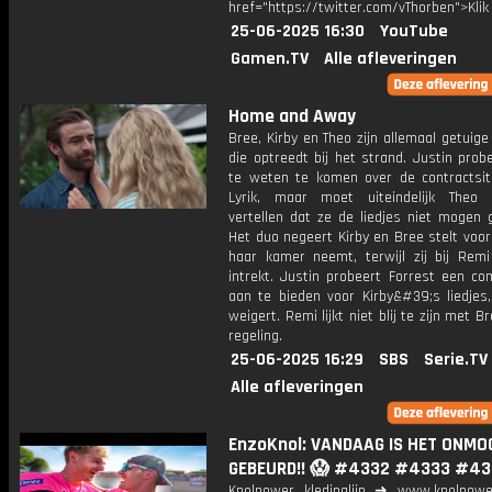
href="https://twitter.com/vThorben">Klik
25-06-2025 16:30
YouTube
Gamen.TV
Alle afleveringen
Home and Away
Bree, Kirby en Theo zijn allemaal getuig
die optreedt bij het strand. Justin pro
te weten te komen over de contractsit
Lyrik, maar moet uiteindelijk Theo
vertellen dat ze de liedjes niet mogen 
Het duo negeert Kirby en Bree stelt voor
haar kamer neemt, terwijl zij bij Rem
intrekt. Justin probeert Forrest een co
aan te bieden voor Kirby&#39;s liedjes,
weigert. Remi lijkt niet blij te zijn met 
regeling.
25-06-2025 16:29
SBS
Serie.TV
Alle afleveringen
EnzoKnol: VANDAAG IS HET ONMO
GEBEURD!! 😱 #4332 #4333 #4
Knolpower kledinglijn ➜ www.knolpowe