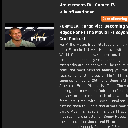
Amusement.TV
Gamen.TV
Alle afleveringen
FORMULA 1: Brad Pitt: Becoming 
Hayes For F1 The Movie | F1 Beyo
Grid Podcast
For F1 The Movie, Brad Pitt lived the high-
of a Formula 1 driver. He drove with s
World Champion Lewis Hamilton. He l
race. He spent years shooting s
racetracks around the world. The result 
calls ‘the most visceral feeling you wil
race car of anything put on film’ - F1 The
cinemas on June 25th and June 27th
America. Brad Pitt tells Tom Clark
making the movie, the ‘adrenaline’ he fe
on spectacular Formula 1 circuits, what 
from his time with Lewis Hamilton
getting close to F1 cars and drivers took 
away. Plus, he reveals the true F1 stor
inspired the character of Sonny Hayes, 
the feeling of driving a real F1 car, and h
hopes for a sequel. For more F1® videos