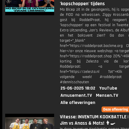
'kopschoppen' tijdens
Mo Bicep zit in de gevangenis, hij is opg
de FIOD na witwassen. Ziggy Krassenb
gast bij RoddelPraat, hij reageert
'kopschoppen' op een festival in Twente 
Extra Uitzending, Jan's Reviews, de Albuf
en het boksvent zien? Ga dan n
target="_blank"
href="https://roddelpraat.backme.org Ch
hier</a> onze nieuwe webshop: <a target
href="https://roddelpraat.shop 20%">Kli
korting bij Zelesta via de kort
Roddelpraat: <a target="_
href="https://zelesta.nl Tot">Klik
volgende week! #roddelpraat #
#dennisschouten
25-06-2025 18:02
YouTube
Amusement.TV
Mensen.TV
Alle afleveringen
Vitesse: INVENTUM KOOKBATTLE |
Jim vs Anass & Mats! 👨‍🍳