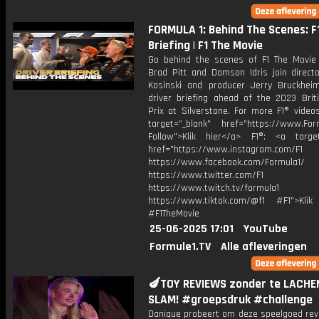
FORMULA 1: Behind The Scenes: F1
Briefing | F1 The Movie
Go behind the scenes of F1 The Movie
Brad Pitt and Damson Idris join direct
Kosinski and producer Jerry Bruckhei
driver briefing ahead of the 2023 Brit
Prix at Silverstone. For more F1® videos
target="_blank" href="https://www.For
Follow">Klik hier</a> F1®: <a target
href="https://www.instagram.com/F1
https://www.facebook.com/Formula1/
https://www.twitter.com/F1
https://www.twitch.tv/formula1
https://www.tiktok.com/@f1 #F1">Klik
#F1TheMovie
25-06-2025 17:01
YouTube
Formule1.TV
Alle afleveringen
🍆TOY REVIEWS zonder te LACHEN
SLAM! #groepsdruk #challenge
Danique probeert om deze speelgoed rev