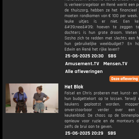
is verkeersregelaar en René werkt een p
de thuiszorg, hebben ze het financieel
moeten rondkomen van € 100 per week. 
leuke uitjes is er niet. Een k
&#39;nee&#39; hoeven te zeggen t
dochters is hun grote droom. Weten
Sasha zich te redden met slechts een fr
hun gebruikelijke weekbudget? En h
Edwin en René het rijke leven?
25-06-2025 20:30
SBS
Amusement.TV
Mensen.TV
Alle afleveringen
Het Blok
Faisel en Chris proberen met kunst- en 
hun budgettekort op te lossen. Terwijl 
keukens geplaatst worden, moppe
onverstoorbaar verder over een 
keukenblad. De chaos op de binnenpla
opnieuw voor ruzie en de monteurs d
zelfs de brui aan te geven.
25-06-2025 20:29
SBS