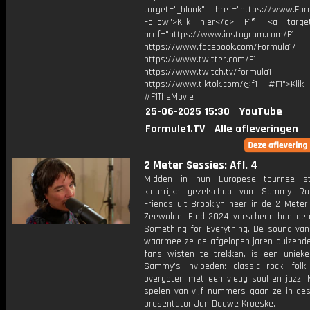
target="_blank" href="https://www.For
Follow">Klik hier</a> F1®: <a target
href="https://www.instagram.com/F1
https://www.facebook.com/Formula1/
https://www.twitter.com/F1
https://www.twitch.tv/formula1
https://www.tiktok.com/@f1 #F1">Klik
#F1TheMovie
25-06-2025 15:30
YouTube
Formule1.TV
Alle afleveringen
2 Meter Sessies: Afl. 4
Midden in hun Europese tournee str
kleurrijke gezelschap van Sammy R
Friends uit Brooklyn neer in de 2 Meter
Zeewolde. Eind 2024 verscheen hun de
Something for Everything. De sound van
waarmee ze de afgelopen jaren duizend
fans wisten te trekken, is een uniek
Sammy's invloeden: classic rock, folk
overgoten met een vleug soul en jazz. 
spelen van vijf nummers gaan ze in ge
presentator Jan Douwe Kroeske.