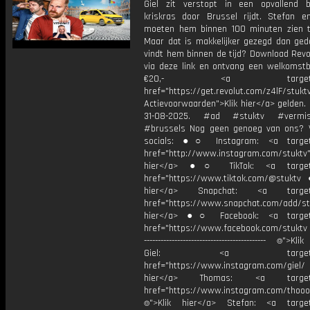
Giel zit verstopt in een opvallend 
kriskras door Brussel rijdt. Stefan 
moeten hem binnen 100 minuten zien t
Maar dat is makkelijker gezegd dan ge
vindt hem binnen de tijd? Download Revo
via deze link en ontvang een welkomst
€20,- <a target="_b
href="https://get.revolut.com/z4lF/stukt
Actievoorwaarden">Klik hier</a> gelden. 
31-08-2025. #ad #stuktv #vermi
#brussels Nog geen genoeg van ons? 
socials: ●○ Instagram: <a target=
href="http://www.instagram.com/stuktv"
hier</a> ●○ TikTok: <a target=
href="https://www.tiktok.com/@stuktv
hier</a> Snapchat: <a target="
href="https://www.snapchat.com/add/stu
hier</a> ●○ Facebook: <a target=
href="https://www.facebook.com/stuktv ---
-------------------------------------------- ⌾">K
Giel: <a target="_b
href="https://www.instagram.com/giel
hier</a> Thomas: <a target="
href="https://www.instagram.com/thooo
⌾">Klik hier</a> Stefan: <a target