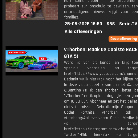
Karl komt dieper in de problemen
probeert zijn onschuld te bewijzen, ter
ontmoedigend nieuws krijgt voor ee
families.
25-06-2025 16:53
SBS
Serie.TV
Alle afleveringen
vThorben: Maak De Coolste RACE 
GTA 5!
Word lid van dit kanaal en krijg to
speciale voordelen: <a target=
href="https://www.youtube.com/channel
Bedankt">Klik hier</a> voor het kijken naa
In deze video speel ik samen met @Jess
@Santino_YT! Ik ben Thorben, beter b
"vThorben" en ik upload dagelijks een ga
om 16:30 uur. Abonneer en zet het belle
niets te missen! Gebruik mijn Support 
Code! Fortnite: vThorben (ad) B
vthorben@4alllevels.com Social Media: I
<a target="_bl
href="https://instagram.com/vthorben
Twitter:">Klik hier</a> <a target=