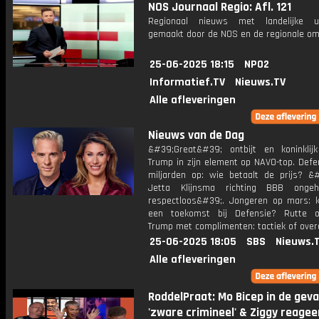
NOS Journaal Regio: Afl. 121
Regionaal nieuws met landelijke uit
gemaakt door de NOS en de regionale om
25-06-2025 18:15
NPO2
Informatief.TV
Nieuws.TV
Alle afleveringen
Nieuws van de Dag
&#39;Great&#39; ontbijt en koninklijk
Trump in zijn element op NAVO-top. Defe
miljarden op: wie betaalt de prijs? &
Jetta Klijnsma richting BBB onge
respectloos&#39;. Jongeren op mars: k
een toekomst bij Defensie? Rutte o
Trump met complimenten: tactiek of ove
25-06-2025 18:05
SBS
Nieuws.
Alle afleveringen
RoddelPraat: Mo Bicep in de geva
'zware crimineel' & Ziggy reagee