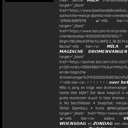
mee? Bestel 𝙈𝙄𝙇𝘼 Vriendenboek
target="_blank"
href="https://www.boekhandelbroekhuis.
authortitle=meisje-djamila/mila-vriendenb
-9789048875719 ➭">Klik hier
target="_blank"
href="https://www.bol.com/nl/nl/p/mila-
vriendenboekje/9300000183767652/?
bltgh=lfBv3NIzA31F9IcTxL9NFQ.2_18.30.Pro
Bestel">Klik hier</a> 𝙈𝙄𝙇𝘼 
𝙈𝘼𝙂𝙄𝙎𝘾𝙃𝙀 𝘿𝙍𝙊𝙈𝙀𝙉𝙑𝘼𝙉𝙂
target="_blank"
href="https://partner.bol.com/click/click?
p=2&t=url&s=1358498&f=TXL&url=http
en-de-magische-
dromenvanger%2F9300000168513624%2
↑">Klik hier</a> ↑ ↑ ↑ ↑ ↑ ↑ ↑ 𝙤𝙫𝙚𝙧 𝙝𝙚𝙩
Mila is jarig en krijgt een dromenvange
tante! Wat blijkt? Dat deze magisch is 
grote avonturen stuurt in haar dromen »
is NU beschikbaar ⋆ Snapchat: meisje.
TikTok: DjamilaLy ⋆ Insta: @MeisjeDja
target="_blank" href="http://www.djamil
➭">Klik hier</a> Iedere 𝙑𝙍𝙄
𝙒𝙊𝙀𝙉𝙎𝘿𝘼𝙂 en 𝙕𝙊𝙉𝘿𝘼𝙂 een ni