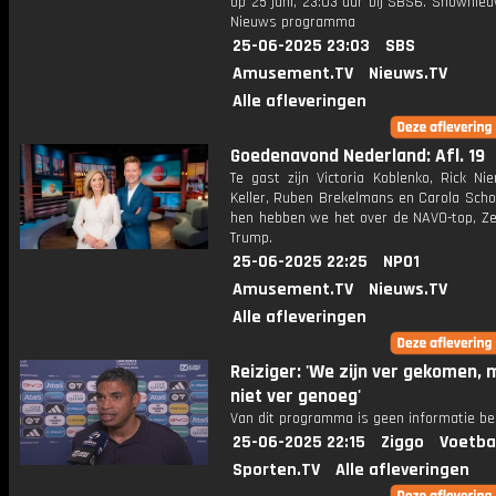
op 25 juni, 23:03 uur bij SBS6. Shownie
Nieuws programma
25-06-2025 23:03
SBS
Amusement.TV
Nieuws.TV
Alle afleveringen
Goedenavond Nederland: Afl. 19
Te gast zijn Victoria Koblenko, Rick Ni
Keller, Ruben Brekelmans en Carola Scho
hen hebben we het over de NAVO-top, Ze
Trump.
25-06-2025 22:25
NPO1
Amusement.TV
Nieuws.TV
Alle afleveringen
Reiziger: 'We zijn ver gekomen, 
niet ver genoeg'
Van dit programma is geen informatie be
25-06-2025 22:15
Ziggo
Voetba
Sporten.TV
Alle afleveringen