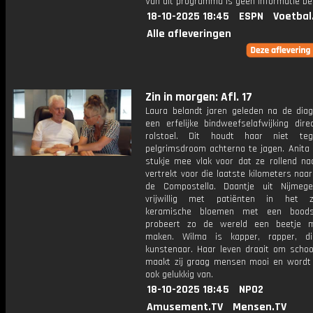
Van dit programma is geen informatie be
18-10-2025 18:45
ESPN
Voetbal
Alle afleveringen
Zin in morgen: Afl. 17
Laura belandt jaren geleden na de dia
een erfelijke bindweefselafwijking dire
rolstoel. Dit houdt haar niet te
pelgrimsdroom achterna te jagen. Anita 
stukje mee vlak voor dat ze rollend na
vertrekt voor die laatste kilometers naa
de Compostella. Daantje uit Nijmeg
vrijwillig met patiënten in het zi
keramische bloemen met een bood
probeert zo de wereld een beetje m
maken. Wilma is kapper, rapper, di
kunstenaar. Haar leven draait om schoo
maakt zij graag mensen mooi en wordt 
ook gelukkig van.
18-10-2025 18:45
NPO2
Amusement.TV
Mensen.TV