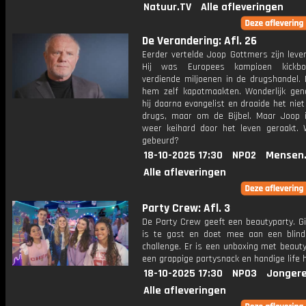
Natuur.TV
Alle afleveringen
De Verandering: Afl. 26
Eerder vertelde Joop Gottmers zijn leve
Hij was Europees kampioen kickb
verdiende miljoenen in de drugshandel. 
hem zelf kapotmaakten. Wonderlijk ge
hij daarna evangelist en draaide het ni
drugs, maar om de Bijbel. Maar Joop 
weer keihard door het leven geraakt. 
gebeurd?
18-10-2025 17:30
NPO2
Mensen
Alle afleveringen
Party Crew: Afl. 3
De Party Crew geeft een beautyparty. Gi
is te gast en doet mee aan een blin
challenge. Er is een unboxing met beaut
een grappige partysnack en handige life 
18-10-2025 17:30
NPO3
Jongere
Alle afleveringen