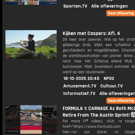
Sporten.TV
Alle afleveringen
Kijken met Caspers: Afl. 4
Dit keer over zeewier. Wat op het stran
glibberige drab, blijkt een schatkist v
geschiedenis en mogelijkheden. Charlott
de wierblauwdrukken van pionier Anna 
reist naar het Schotse eiland Mull
kunstenaar Miek Zwamborn ontmoet die
werd op een reuzenwier.
18-10-2025 20:40
NPO2
Amusement.TV
Cultuur.TV
Informatief.TV
Alle afleveringe
FORMULA 1: CARNAGE As Both Mc
Retire From The Austin Sprint! 
For more F1® videos, visit: <a target
href="https://www.Formula1.com Vis
hier</a> our store: <a target=