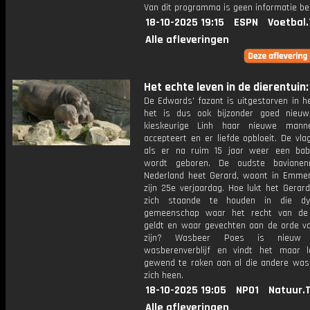
Van dit programma is geen informatie be
18-10-2025 19:15
ESPN
Voetbal.
Alle afleveringen
Het echte leven in de dierentuin: 
De Edwards' fazant is uitgestorven in h
het is dus ook bijzonder goed nieu
kieskeurige Linh haar nieuwe manne
accepteert en er liefde opbloeit. De vla
als er na ruim 15 jaar weer een baby
wordt geboren. De oudste baviane
Nederland heet Gerard, woont in Emmen
zijn 25e verjaardag. Hoe lukt het Gerar
zich staande te houden in die dy
gemeenschap waar het recht van de 
geldt en waar gevechten aan de orde v
zijn? Wasbeer Poes is nieuw
wasberenverblijf en vindt het maar 
gewend te raken aan al die andere wa
zich heen.
18-10-2025 19:05
NPO1
Natuur.
Alle afleveringen