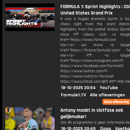
FORMULA 1: Sprint Highlights | 20
United States Grand Prix
It was a hugely dramatic Sprint in Aus
chaos right from the start! Watch
highlights from the United States Sprin
more F1® videos, visit: <a target=
href="https://www.Formula1.com Vis
hier</a> our store: <a target=
href="https://f1store.formula1.com/ Fol
hier</a> F1®: <a target="_
href="https://www.instagram.com/F1
https://www.facebook.com/Formula1/
https://www.twitter.com/F1
https://www.twitch.tv/formula1
https://www.tiktok.com/@f1 #F1">Klik hi
18-10-2025 20:54
YouTube
Formule1.TV
Alle afleveringen
Antony maakt in slotfase ook
gelijkmaker!
Van dit programma is geen informatie be
18-10-2025 20:45
Ziggo
Voetba