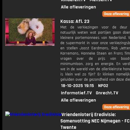
Alle afleveringen
Kassa: Afl. 23
Met de verkiezingen voor de deur
natuurlijk weten wat partijen gaan doe
kleinere portemonnees van Nederland. 
de supermarkt in voor onze verkiezings
en stellen Joost Eerdmans, Rob Jetten
Karremans, Hanneke Steen en Frans T
vragen over de prijs van boods
minimumloon, zorg en energie. En verd
we in de wereld van de allerkleinste ho
is klein wel zo fijn? Er klinken namelijk
geluiden over de gezondheid van deze die
18-10-2025 19:15
NPO2
Informatief.TV
Onrecht.TV
Alle afleveringen
Vriendenloterij Eredivisie:
Samenvatting NEC Nijmegen - FC
Twente