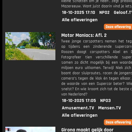
kleine schatten om je heen', zegt predik
Mazereeuw. Want juist daarin vind je iets
18-10-2025 17:10
NPO2
Geloof.T
Alle afleveringen
Motor Maniacs: Afl. 2
Twee jonge carspotters nemen het teg
op tijdens een zinderende supercarra
Roozen daagt carspotters Abel en D
Fotografeer tien verschillende supe
samen zo dicht mogelijk bij een waarde
miljoen euro uitkomen. Terwijl Niek zic
baant door sluiproutes, racen de jongen
camera's tegen de klok én tegen elkaar.
de waarde van een Supercar beter? Wie 
snelst? En wie kroont zich tot de beste 
van Nederland?
18-10-2025 17:05
NPO3
Amusement.TV
Mensen.TV
Alle afleveringen
Girona maakt gelijk door