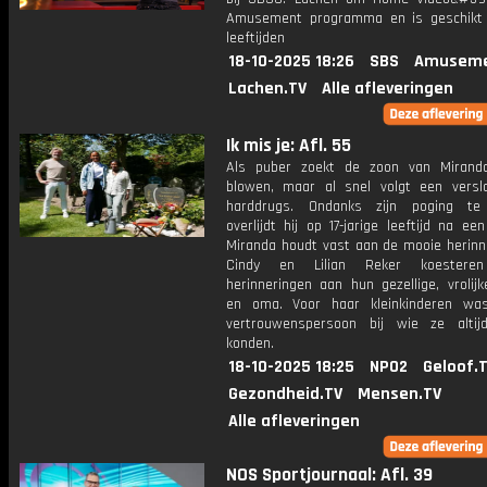
Amusement programma en is geschikt 
leeftijden
18-10-2025 18:26
SBS
Amuseme
Lachen.TV
Alle afleveringen
Ik mis je: Afl. 55
Als puber zoekt de zoon van Mirand
blowen, maar al snel volgt een versl
harddrugs. Ondanks zijn poging te
overlijdt hij op 17-jarige leeftijd na een
Miranda houdt vast aan de mooie herinne
Cindy en Lilian Reker koestere
herinneringen aan hun gezellige, vrolij
en oma. Voor haar kleinkinderen wa
vertrouwenspersoon bij wie ze altij
konden.
18-10-2025 18:25
NPO2
Geloof.
Gezondheid.TV
Mensen.TV
Alle afleveringen
NOS Sportjournaal: Afl. 39