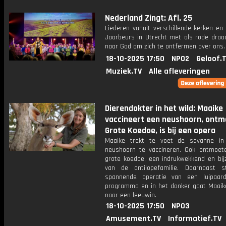
Nederland Zingt: Afl. 25
Liederen vanuit verschillende kerken en
Jaarbeurs in Utrecht met als rode draa
naar God om zich te ontfermen over ons.
18-10-2025 17:50
NPO2
Geloof.
Muziek.TV
Alle afleveringen
Dierendokter in het wild: Maaike
vaccineert een neushoorn, ontm
Grote Koedoe, is bij een opera
Maaike trekt te voet de savanne i
neushoorn te vaccineren. Ook ontmoe
grote koedoe, een indrukwekkend en bijz
van de antilopefamilie. Daarnaast 
spannende operatie van een luipaar
programma en in het donker gaat Maaik
naar een leeuwin.
18-10-2025 17:50
NPO3
Amusement.TV
Informatief.TV