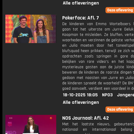
Alle afleveringen
Pokerface: Afl. 7
De kinderen van Emma Wortelboers b
gaan tot het uiterste om Jurre Geluk
Koopman te misleiden. Ze bluffen, verte
waarheden en verzinnen de gekste verhal
en Julia moeten door het toneelspe
blufsquad heen prikken, terwijl ze zich
opdrachten zoals springen in gore d
bekijken van rare video's en het kop
mysterieuze gasten aan de juiste kind
beweren de kinderen de raarste dingen 
gedaan met naasten van Jurre en Julia
de kinderen spreekt de waarheid? De BN'
goed aanvoelt, verdient een voordeel in de
18-10-2025 18:05
NPO3
Jonger
Alle afleveringen
NOS Journaal: Afl. 42
Met het laatste nieuws, gebeurteni
nationaal en internationaal bela