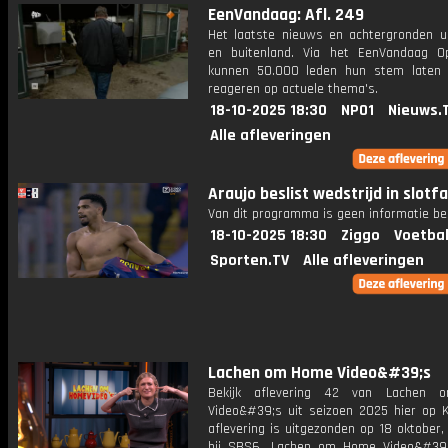
EenVandaag: Afl. 249
Het laatste nieuws en achtergronden ui
en buitenland. Via het EenVandaag Op
kunnen 50.000 leden hun stem laten
reageren op actuele thema's.
18-10-2025 18:30
NPO1
Nieuws.
Alle afleveringen
Araujo beslist wedstrijd in slotfa
Van dit programma is geen informatie be
18-10-2025 18:30
Ziggo
Voetbal
Sporten.TV
Alle afleveringen
Lachen om Home Video&#39;s
Bekijk aflevering 42 van Lachen
Video&#39;s uit seizoen 2025 hier op K
aflevering is uitgezonden op 18 oktober,
bij SBS6. Lachen om Home Video&#39