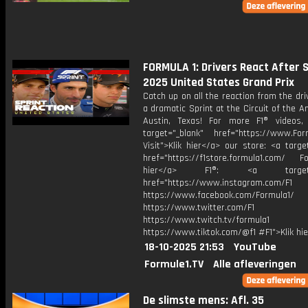
FORMULA 1: Drivers React After S
2025 United States Grand Prix
Catch up on all the reaction from the dri
a dramatic Sprint at the Circuit of the A
Austin, Texas! For more F1® videos, 
target="_blank" href="https://www.For
Visit">Klik hier</a> our store: <a targe
href="https://f1store.formula1.com/ Fol
hier</a> F1®: <a target="_
href="https://www.instagram.com/F1
https://www.facebook.com/Formula1/
https://www.twitter.com/F1
https://www.twitch.tv/formula1
https://www.tiktok.com/@f1 #F1">Klik hi
18-10-2025 21:53
YouTube
Formule1.TV
Alle afleveringen
De slimste mens: Afl. 35