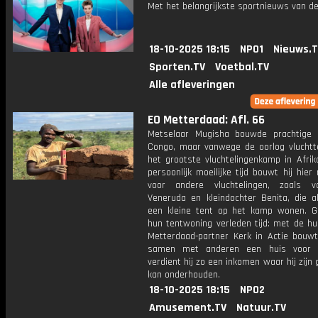
Met het belangrijkste sportnieuws van de
18-10-2025 18:15
NPO1
Nieuws.
Sporten.TV
Voetbal.TV
Alle afleveringen
EO Metterdaad: Afl. 66
Metselaar Mugisha bouwde prachtige 
Congo, maar vanwege de oorlog vluchtte
het grootste vluchtelingenkamp in Afrik
persoonlijk moeilijke tijd bouwt hij hier
voor andere vluchtelingen, zoals 
Veneruda en kleindochter Benita, die al
een kleine tent op het kamp wonen. Ge
hun tentwoning verleden tijd: met de hu
Metterdaad-partner Kerk in Actie bouw
samen met anderen een huis voor 
verdient hij zo een inkomen waar hij zijn
kan onderhouden.
18-10-2025 18:15
NPO2
Amusement.TV
Natuur.TV