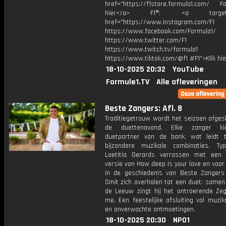
href="https://f1store.formula1.com/ Fol
hier</a> F1®: <a target="_
href="https://www.instagram.com/F1
https://www.facebook.com/Formula1/
https://www.twitter.com/F1
https://www.twitch.tv/formula1
https://www.tiktok.com/@f1 #F1">Klik hi
18-10-2025 20:32
YouTube
Formule1.TV
Alle afleveringen
Beste Zangers: Afl. 8
Traditiegetrouw wordt het seizoen afges
de duettenavond. Elke zanger k
duetpartner van de bank, wat leidt 
bijzondere muzikale combinaties. T
Laetitia Gerards verrassen met een 
versie van How deep is your love en voor
in de geschiedenis van Beste Zangers
Smit zich overhalen tot een duet: samen
de Leeuw zingt hij het ontroerende Ze
me. Een feestelijke afsluiting vol muzi
en onverwachte ontmoetingen.
18-10-2025 20:30
NPO1