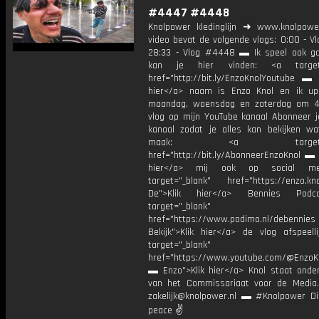
#4447 #4448
Knolpower kledinglijn ➜ www.knolpowe
video bevat de volgende vlogs: 0:00 - V
28:33 - Vlog #4448 ▬ Ik speel ook g
kan je hier vinden: <a target=
href="http://bit.ly/EnzoKnolYoutube ▬ M
hier</a> naam is Enzo Knol en ik up
maandag, woensdag en zaterdag om 4
vlog op mijn YouTube kanaal Abonneer j
kanaal zodat je alles kan bekijken w
maak: <a target="_b
href="http://bit.ly/AbonneerEnzoKnol ▬ 
hier</a> mij ook op social me
target="_blank" href="https://enzo.kno
De">Klik hier</a> Bennies Podc
target="_blank"
href="https://www.podimo.nl/debennies
Bekijk">Klik hier</a> de vlog afspeelli
target="_blank"
href="https://www.youtube.com/@EnzoKn
▬ Enzo">Klik hier</a> Knol staat onder
van het Commissariaat voor de Media.
zakelijk@knolpower.nl ▬ #Knolpower Di
peace ✌