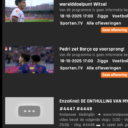
werelddoelpunt Witsel
Van dit programma is geen informatie be
18-10-2025 17:00
Ziggo
Voetbal
Sporten.TV
Alle afleveringen
Pedri zet Barça op voorsprong!
Van dit programma is geen informatie be
18-10-2025 17:00
Ziggo
Voetbal
Sporten.TV
Alle afleveringen
EnzoKnol: DE ONTHULLING VAN M
#4447 #4448
Knolpower kledinglijn ➜ www.knolpowe
video bevat de volgende vlogs: 0:00 - V
29:06 - Vlog #4448 ▬ Ik speel ook g