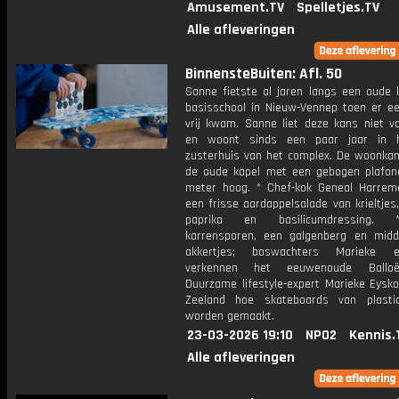
Amusement.TV
Spelletjes.TV
Alle afleveringen
BinnensteBuiten: Afl. 50
Sanne fietste al jaren langs een oude k
basisschool in Nieuw-Vennep toen er e
vrij kwam. Sanne liet deze kans niet vo
en woont sinds een paar jaar in 
zusterhuis van het complex. De woonkame
de oude kapel met een gebogen plafond
meter hoog. * Chef-kok Geneal Harre
een frisse aardappelsalade van krieltjes
paprika en basilicumdressing.
karrensporen, een galgenberg en mid
akkertjes; boswachters Marieke
verkennen het eeuwenoude Balloë
Duurzame lifestyle-expert Marieke Eysko
Zeeland hoe skateboards van plasti
worden gemaakt.
23-03-2026 19:10
NPO2
Kennis.
Alle afleveringen