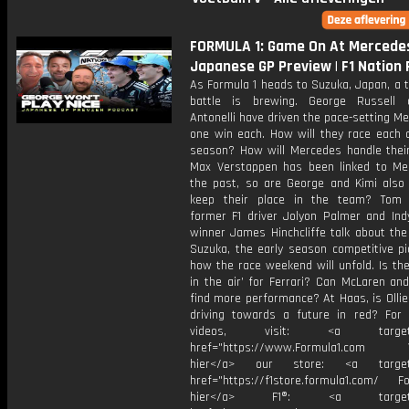
FORMULA 1: Game On At Mercedes
Japanese GP Preview | F1 Nation
As Formula 1 heads to Suzuka, Japan, a
battle is brewing. George Russell 
Antonelli have driven the pace-setting M
one win each. How will they race each o
season? How will Mercedes handle their
Max Verstappen has been linked to Me
the past, so are George and Kimi also 
keep their place in the team? Tom 
former F1 driver Jolyon Palmer and Ind
winner James Hinchcliffe talk about the
Suzuka, the early season competitive pi
how the race weekend will unfold. Is th
in the air’ for Ferrari? Can McLaren an
find more performance? At Haas, is Olli
driving towards a future in red? For
videos, visit: <a target="
href="https://www.Formula1.com Vis
hier</a> our store: <a target=
href="https://f1store.formula1.com/ Fol
hier</a> F1®: <a target="_