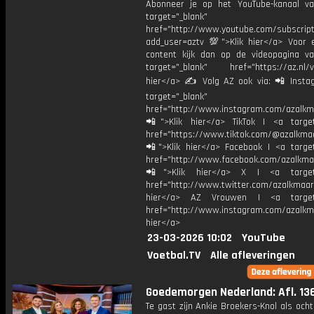
Abonneer je op het YouTube-kanaal v
target="_blank"
href="http://www.youtube.com/subscript
add_user=aztv 💯">Klik hier</a> Voor e
content kijk dan op de videopagina v
target="_blank" href="https://az.nl/vi
hier</a> ✍ Volg AZ ook via: 📲 Insta
target="_blank"
href="http://www.instagram.com/azalkm
📲">Klik hier</a> TikTok | <a target
href="https://www.tiktok.com/@azalkma
📲">Klik hier</a> Facebook | <a target
href="http://www.facebook.com/azalkma
📲">Klik hier</a> X | <a target=
href="http://www.twitter.com/azalkmaar
hier</a> AZ Vrouwen | <a target=
href="http://www.instagram.com/azalkma
hier</a>
23-03-2026 10:02
YouTube
Voetbal.TV
Alle afleveringen
Goedemorgen Nederland: Afl. 13
Te gast zijn Ankie Broekers-Knol als oc