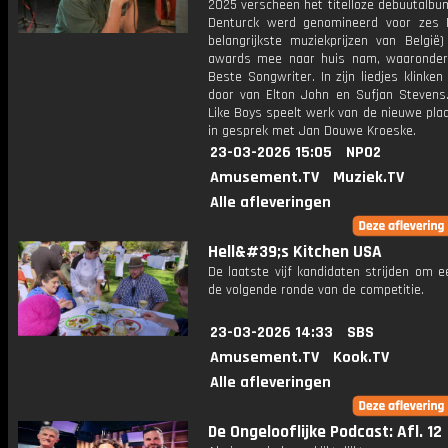
2025 verscheen het titelloze debuutalbu
Denturck werd genomineerd voor zes 
belangrijkste muziekprijzen van België
awards mee naar huis nam, waaronder
Beste Songwriter. In zijn liedjes klinken
door van Elton John en Sufjan Stevens
Like Boys speelt werk van de nieuwe pla
in gesprek met Jan Douwe Kroeske.
23-03-2026 15:05
NPO2
Amusement.TV
Muziek.TV
Alle afleveringen
Hell&#39;s Kitchen USA
De laatste vijf kandidaten strijden om e
de volgende ronde van de competitie.
23-03-2026 14:33
SBS
Amusement.TV
Kook.TV
Alle afleveringen
De Ongelooflijke Podcast: Afl. 12