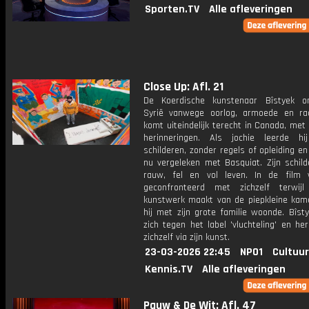
Sporten.TV
Alle afleveringen
Close Up: Afl. 21
De Koerdische kunstenaar Bîstyek on
Syrië vanwege oorlog, armoede en r
komt uiteindelijk terecht in Canada, met
herinneringen. Als jochie leerde hij
schilderen, zonder regels of opleiding en
nu vergeleken met Basquiat. Zijn schild
rauw, fel en vol leven. In de film 
geconfronteerd met zichzelf terwij
kunstwerk maakt van de piepkleine kam
hij met zijn grote familie woonde. Bîst
zich tegen het label 'vluchteling' en her
zichzelf via zijn kunst.
23-03-2026 22:45
NPO1
Cultuur
Kennis.TV
Alle afleveringen
Pauw & De Wit: Afl. 47