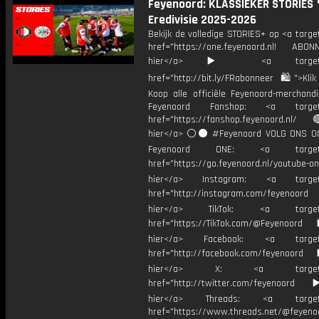
Feyenoord: KLASSIEKER STORIES 
Eredivisie 2025-2026
Bekijk de volledige STORIES+ op <a targe
href="https://one.feyenoord.nl! ABONN
hier</a> ▶️ <a target="_
href="http://bit.ly/FRabonneer 🛍">Klik
Koop alle officiële Feyenoord-merchandi
Feyenoord Fanshop: <a target="
href="https://fanshop.feyenoord.nl/
hier</a> ⚪️⚫ #Feyenoord VOLG ONS OO
Feyenoord ONE: <a target="
href="https://go.feyenoord.nl/youtube-on
hier</a> Instagram: <a target=
href="http://instagram.com/feyenoord
hier</a> TikTok: <a target="
href="https://TikTok.com/@Feyenoord
hier</a> Facebook: <a target="
href="http://facebook.com/feyenoord
hier</a> X: <a target="_
href="http://twitter.com/feyenoord
hier</a> Threads: <a target="
href="https://www.threads.net/@feyeno