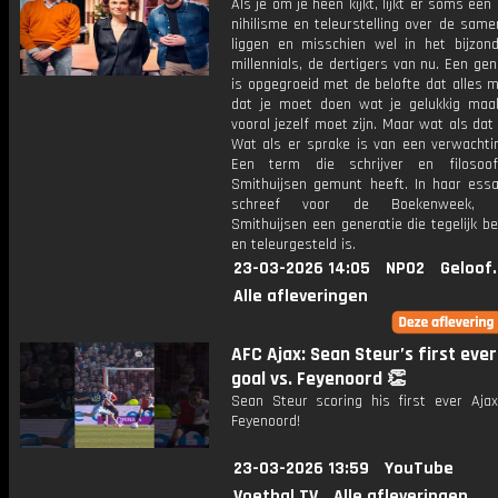
Als je om je heen kijkt, lijkt er soms een 
nihilisme en teleurstelling over de same
liggen en misschien wel in het bijzond
millennials, de dertigers van nu. Een gen
is opgegroeid met de belofte dat alles mo
dat je moet doen wat je gelukkig maak
vooral jezelf moet zijn. Maar wat als dat 
Wat als er sprake is van een verwachtin
Een term die schrijver en filosoof
Smithuijsen gemunt heeft. In haar essa
schreef voor de Boekenweek, be
Smithuijsen een generatie die tegelijk b
en teleurgesteld is.
23-03-2026 14:05
NPO2
Geloof
Alle afleveringen
AFC Ajax: Sean Steur’s first ever
goal vs. Feyenoord 👏
Sean Steur scoring his first ever Ajax
Feyenoord!
23-03-2026 13:59
YouTube
Voetbal.TV
Alle afleveringen