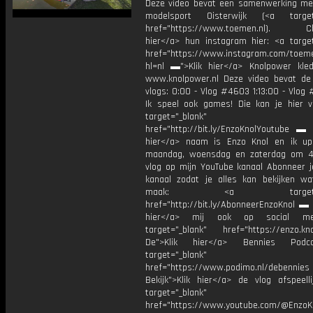
Deze video bevat een samenwerking m
modelsport Oisterwijk (<a target=
href="https://www.toemen.nl). Che
hier</a> hun instagram hier: <a target
href="https://www.instagram.com/toem
hl=nl ▬">Klik hier</a> Knolpower kled
www.knolpower.nl Deze video bevat de
vlogs: 0:00 - Vlog #4603 1:13:00 - Vlo
Ik speel ook games! Die kan je hier v
target="_blank"
href="http://bit.ly/EnzoKnolYoutube ▬ M
hier</a> naam is Enzo Knol en ik up
maandag, woensdag en zaterdag om 4
vlog op mijn YouTube kanaal Abonneer j
kanaal zodat je alles kan bekijken w
maak: <a target="_b
href="http://bit.ly/AbonneerEnzoKnol ▬ 
hier</a> mij ook op social me
target="_blank" href="https://enzo.kno
De">Klik hier</a> Bennies Podc
target="_blank"
href="https://www.podimo.nl/debennies
Bekijk">Klik hier</a> de vlog afspeelli
target="_blank"
href="https://www.youtube.com/@EnzoKn