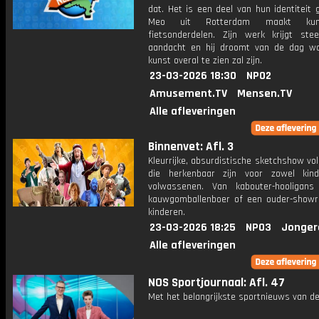
dat. Het is een deel van hun identiteit
Meo uit Rotterdam maakt ku
fietsonderdelen. Zijn werk krijgt st
aandacht en hij droomt van de dag wa
kunst overal te zien zal zijn.
23-03-2026 18:30
NPO2
Amusement.TV
Mensen.TV
Alle afleveringen
Binnenvet: Afl. 3
Kleurrijke, absurdistische sketchshow vol
die herkenbaar zijn voor zowel kin
volwassenen. Van kabouter-hooligan
kauwgomballenboer of een ouder-show
kinderen.
23-03-2026 18:25
NPO3
Jonger
Alle afleveringen
NOS Sportjournaal: Afl. 47
Met het belangrijkste sportnieuws van de