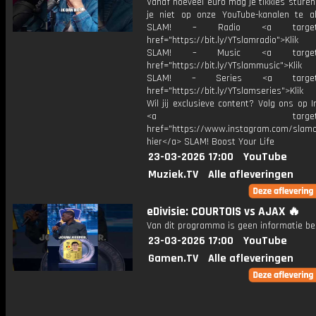
Vanaf hoeveel euro mag je tikkies sture
je niet op onze YouTube-kanalen te a
SLAM! – Radio <a target="_
href="https://bit.ly/YTslamradio">Klik
SLAM! – Music <a target="_
href="https://bit.ly/YTslammusic">Klik
SLAM! – Series <a target="
href="https://bit.ly/YTslamseries">Klik
Wil jij exclusieve content? Volg ons op 
<a target="_bl
href="https://www.instagram.com/slamoff
hier</a> SLAM! Boost Your Life
23-03-2026 17:00
YouTube
Muziek.TV
Alle afleveringen
eDivisie: COURTOIS vs AJAX 🔥
Van dit programma is geen informatie be
23-03-2026 17:00
YouTube
Gamen.TV
Alle afleveringen