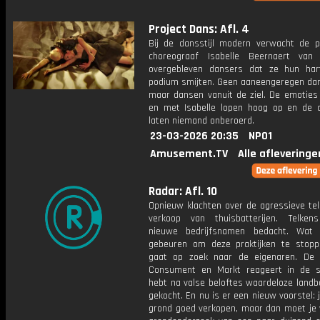
Project Dans: Afl. 4
Bij de dansstijl modern verwacht de p
choreograaf Isabelle Beernaert van
overgebleven dansers dat ze hun ha
podium smijten. Geen aaneengeregen da
maar dansen vanuit de ziel. De emoties 
en met Isabelle lopen hoog op en de 
laten niemand onberoerd.
23-03-2026 20:35
NPO1
Amusement.TV
Alle afleveringe
Radar: Afl. 10
Opnieuw klachten over de agressieve tel
verkoop van thuisbatterijen. Telke
nieuwe bedrijfsnamen bedacht. Wat
gebeuren om deze praktijken te stop
gaat op zoek naar de eigenaren. De A
Consument en Markt reageert in de s
hebt na valse beloftes waardeloze land
gekocht. En nu is er een nieuw voorstel: 
grond goed verkopen, maar dan moet je 