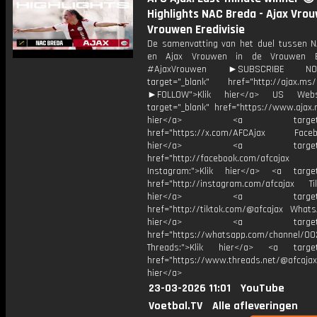
Highlights NAC Breda - Ajax Vrou
Vrouwen Eredivisie
De samenvatting van het duel tussen 
en Ajax Vrouwen in de Vrouwen Ere
#AjaxVrouwen ►SUBSCRIBE 
target="_blank" href="http://ajax.ms/
►FOLLOW">Klik hier</a> US Webs
target="_blank" href="https://www.ajax.n
hier</a> <a target="_
href="https://x.com/AFCAjax Facebo
hier</a> <a target="_
href="http://facebook.com/afcajax
Instagram:">Klik hier</a> <a target
href="http://instagram.com/afcajax TikT
hier</a> <a target="_
href="http://tiktok.com/@afcajax WhatsA
hier</a> <a target="_
href="https://whatsapp.com/channel/
Threads:">Klik hier</a> <a target=
href="https://www.threads.net/@afcajax
hier</a>
23-03-2026 11:01
YouTube
Voetbal.TV
Alle afleveringen