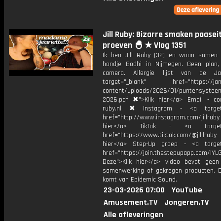
Jill Ruby: Bizarre smaken paasei
proeven 🐣 ★ Vlog 1351
Ik ben Jill Ruby (32) en woon samen
hondje Bodhi in Nijmegen. Geen plan
camera. Allergie lijst van de J
target="_blank" href="https://jami
content/uploads/2026/01/puntensystee
2026.pdf ✖">Klik hier</a> Email - cont
ruby.nl ✖ Instagram - <a target=
href="http://www.instagram.com/jillrub
hier</a> TikTok - <a target="
href="https://www.tiktok.com/@jilllrub
hier</a> Step-Up groep - <a target
href="https://join.thestepupapp.com/IYL
Deze">Klik hier</a> video bevat geen
samenwerking of gekregen producten. 
komt van Epidemic Sound.
23-03-2026 07:00
YouTube
Amusement.TV
Jongeren.TV
Alle afleveringen