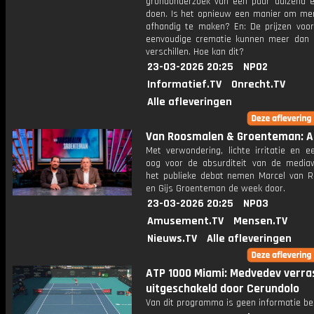
grondonderzoek van een paar duizend e
doen. Is het opnieuw een manier om me
afhandig te maken? En: De prijzen voor
eenvoudige crematie kunnen meer dan
verschillen. Hoe kan dit?
23-03-2026 20:25
NPO2
Informatief.TV
Onrecht.TV
Alle afleveringen
Van Roosmalen & Groenteman: Af
Met verwondering, lichte irritatie en e
oog voor de absurditeit van de media
het publieke debat nemen Marcel van 
en Gijs Groenteman de week door.
23-03-2026 20:25
NPO3
Amusement.TV
Mensen.TV
Nieuws.TV
Alle afleveringen
ATP 1000 Miami: Medvedev verra
uitgeschakeld door Cerundolo
Van dit programma is geen informatie be