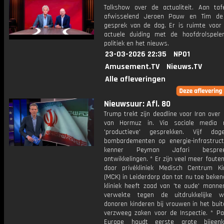
Talkshow over de actualiteit. Aan taf
afwisselend Jeroen Pauw en Tim de
gesprek van de dag. Er is ruimte voor
actuele duiding met de hoofdrolspele
politiek en het nieuws.
23-03-2026 22:35
NPO1
Amusement.TV
Nieuws.TV
Alle afleveringen
Nieuwsuur: Afl. 80
Trump trekt zijn deadline voor Iran over
van Hormuz in. Via sociale media m
'productieve' gesprekken. Vijf da
bombardementen op energie-infrastructu
kenner Peyman Jafari bespr
ontwikkelingen. * Er zijn veel meer fout
door privékliniek Medisch Centrum K
(MCK) in Leiderdorp dan tot nu toe beke
kliniek heeft zaad van 'te oude' mannen
verwekte tegen de uitdrukkelijke 
donoren kinderen bij vrouwen in het bui
verzweeg zaken voor de Inspectie. * Pat
Europe houdt eerste grote bijeen