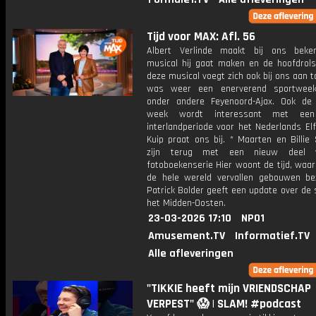
Tijd voor MAX: Afl. 56
Albert Verlinde maakt bij ons beke
musical hij gaat maken en de hoofdrols
deze musical voegt zich ook bij ons aan ta
was weer een enerverend sportwee
onder andere Feyenoord-Ajax. Ook d
week wordt interessant met een
interlandperiode voor het Nederlands Elf
Kuip praat ons bij. * Maarten en Billie
zijn terug met een nieuw deel 
fotoboekenserie Hier woont de tijd, waari
de hele wereld vervallen gebouwen be
Patrick Bolder geeft een update over de s
het Midden-Oosten.
23-03-2026 17:10
NPO1
Amusement.TV
Informatief.TV
Alle afleveringen
"TIKKIE heeft mijn VRIENDSCHAP
VERPEST" 😱 | SLAM! #podcast