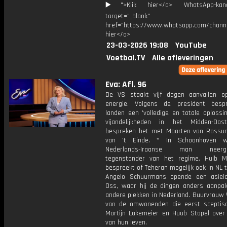
▶️">Klik hier</a> WhatsApp-kan
target="_blank"
href="https://www.whatsapp.com/chann
hier</a>
23-03-2026 19:08
YouTube
Voetbal.TV
Alle afleveringen
Eva: Afl. 96
De VS staakt vijf dagen aanvallen o
energie. Volgens de president besp
landen een 'volledige en totale oplossi
vijandelijkheden in het Midden-Oos
bespreken het met Maarten van Ross
van 't Einde. * In Schoonhoven 
Nederlands-Iraanse man neerges
tegenstander van het regime. Huib M
bespreekt of Teheran mogelijk ook in NL t
Angelo Schuurmans opende een asiel
Oss, waar hij de dingen anders aanpa
andere plekken in Nederland. Buurvrouw 
van de omwonenden die eerst sceptis
Martijn Lakemeier en Huub Stapel over 
van hun leven.