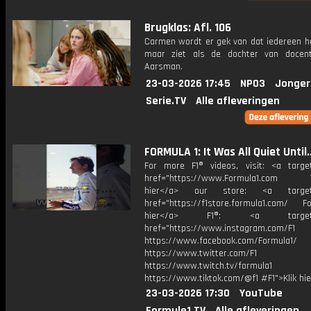
Brugklas: Afl. 106
Carmen wordt er gek van dat iedereen ha
maar ziet als de dochter van docen
Aarsman.
23-03-2026 17:45
NPO3
Jonger
Serie.TV
Alle afleveringen
FORMULA 1: It Was All Quiet Until.
For more F1® videos, visit: <a target
href="https://www.Formula1.com Vis
hier</a> our store: <a target=
href="https://f1store.formula1.com/ Fol
hier</a> F1®: <a target="_
href="https://www.instagram.com/F1
https://www.facebook.com/Formula1/
https://www.twitter.com/F1
https://www.twitch.tv/formula1
https://www.tiktok.com/@f1 #F1">Klik hi
23-03-2026 17:30
YouTube
Formule1.TV
Alle afleveringen