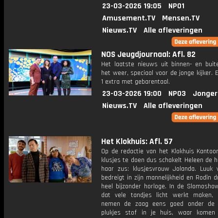
23-03-2026 19:05
NPO1
Amusement.TV
Mensen.TV
Nieuws.TV
Alle afleveringen
NOS Jeugdjournaal: Afl. 82
Het laatste nieuws uit binnen- en buit
het weer, speciaal voor de jonge kijker.
1 extra met gebarentaal.
23-03-2026 19:00
NPO3
Jonger
Nieuws.TV
Alle afleveringen
Het Klokhuis: Afl. 57
Op de redactie van het Klokhuis Kantoor
klusjes te doen dus schakelt Heleen de h
haar zus: klusjesvrouw Jolanda. Luuk v
bedreigt in zijn mannelijkheid en Rodîn 
heel bijzonder horloge. In de Slomosho
dat vele tandjes licht werkt maken
nemen de zaag eens goed onder de l
plukjes stof in je huis, waar komen