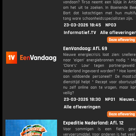
vandaan? Tirsa neemt een kijkje in Arti
om het uit te zoeken. In Boenende Bee
Bart dat katachtigen met hun multifu
tong ware schoonheidsspecialisten zijn.
23-03-2026 18:45
NPO3
Informatief.TV
Alle afleveringe
EenVandaag: Afl. 69
Nieuwe energiecrisis laat zien: snellere
naar 'eigen' energiebronnen nodig * Mo
'Clare's' Law' tegen partnergewel
Nederland ingevoerd worden? * Hoe komt
aan voldoende personeel? De maatsch
diensttijd helpt * Recept voor abortuspi
nu zelf online aan te vragen, maar ka
veilig?
23-03-2026 18:30
NPO1
Nieuws
Alle afleveringen
Expeditie Nederland: Afl. 12
Voor sommigen is een fiets gew
vervoersmiddel. Voor anderen is het vee