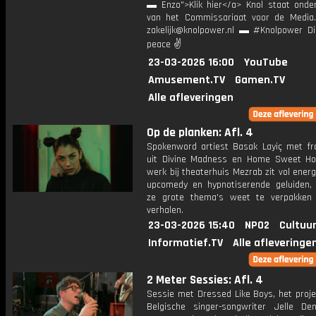
▬ Enzo">Klik hier</a> Knol staat onder
van het Commissariaat voor de Media.
zakelijk@knolpower.nl ▬ #Knolpower Di
peace ✌
23-03-2026 16:00
YouTube
Amusement.TV
Gamen.TV
Alle afleveringen
Op de planken: Afl. 4
Spokenword artiest Basak Layiç met f
uit Divine Madness en Home Sweet H
werk bij theaterhuis Mezrab zit vol energ
upcomedy en hypnotiserende geluiden
ze grote thema's weet te verpakken 
verhalen.
23-03-2026 15:40
NPO2
Cultuur
Informatief.TV
Alle afleveringe
2 Meter Sessies: Afl. 4
Sessie met Dressed Like Boys, het proje
Belgische singer-songwriter Jelle Den