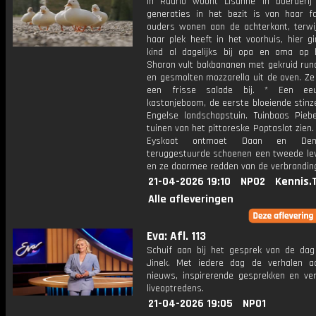
In Ruurlo woont Lisanne in boerderij
generaties in het bezit is van haar fa
ouders wonen aan de achterkant, terwij
haar plek heeft in het voorhuis, hier g
kind al dagelijks bij opa en oma op 
Sharon vult bakbananen met gekruid run
en gesmolten mozzarella uit de oven. Ze
een frisse salade bij. * Een ee
kastanjeboom, de eerste bloeiende stinz
Engelse landschapstuin. Tuinbaas Pieb
tuinen van het pittoreske Poptaslot zien.
Eyskoot ontmoet Daan en Den
teruggestuurde schoenen een tweede le
en ze daarmee redden van de verbrandin
21-04-2026 19:10
NPO2
Kennis.
Alle afleveringen
Eva: Afl. 113
Schuif aan bij het gesprek van de da
Jinek. Met iedere dag de verhalen a
nieuws, inspirerende gesprekken en ve
liveoptredens.
21-04-2026 19:05
NPO1