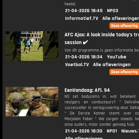
heelal.
21-04-2026 18:45
NPO3
Informatief.TV
Alle afleveringe
AFC Ajax: A look inside today's tr
session ✔️
Van dit programma is geen informatie be
21-04-2026 18:34
YouTube
Voetbal.TV
Alle afleveringen
EenVandaag: Afl. 94
NS zet bodycams in, wat betekent 
reizigers en conducteurs? * Oekraï
succesvoller in oorlogsvoering door Del
* De Eerste Kamer stemt over asi
Marjolein Faber * We zorgen steeds la
onze ouders, maar zonder genoeg hulp
21-04-2026 18:30
NPO1
Nieuws.
Alle afleveringen