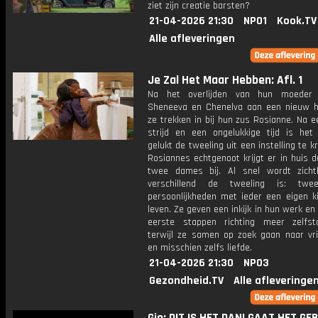
ziet zijn creatie barsten?
21-04-2026 21:30
NPO1
Kook.TV
Alle afleveringen
Je Zal Het Maar Hebben: Afl. 1
Na het overlijden van hun moeder 
Sheneeva en Chenelva aan een nieuw h
ze trekken in bij hun zus Rosianne. Na e
strijd en een ongelukkige tijd is het
gelukt de tweeling uit een instelling te kr
Rosiannes echtgenoot krijgt er in huis 
twee dames bij. Al snel wordt zich
verschillend de tweeling is: twe
persoonlijkheden met ieder een eigen ki
leven. Ze geven een inkijk in hun werk en
eerste stappen richting meer zelfsta
terwijl ze samen op zoek gaan naar vr
en misschien zelfs liefde.
21-04-2026 21:30
NPO3
Gezondheid.TV
Alle afleveringe