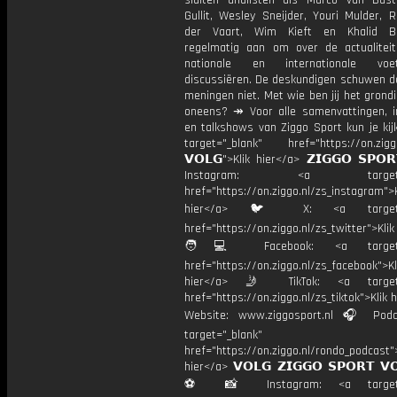
sluiten analisten als Marco van Bas
Gullit, Wesley Sneijder, Youri Mulder, 
der Vaart, Wim Kieft en Khalid Bo
regelmatig aan om over de actualitei
nationale en internationale vo
discussiëren. De deskundigen schuwen d
meningen niet. Met wie ben jij het grond
oneens? ↠ Voor alle samenvattingen, i
en talkshows van Ziggo Sport kun je kij
target="_blank" href="https://on.ziggo
𝗩𝗢𝗟𝗚">Klik hier</a> 𝗭𝗜𝗚𝗚𝗢 𝗦𝗣𝗢
Instagram: <a target="_
href="https://on.ziggo.nl/zs_instagram">K
hier</a> 🐦 X: <a target="
href="https://on.ziggo.nl/zs_twitter">Kli
🧑💻 Facebook: <a target="
href="https://on.ziggo.nl/zs_facebook">Kl
hier</a> 🤳 TikTok: <a target=
href="https://on.ziggo.nl/zs_tiktok">Klik h
Website: www.ziggosport.nl 🎧 Podc
target="_blank"
href="https://on.ziggo.nl/rondo_podcast">
hier</a> 𝗩𝗢𝗟𝗚 𝗭𝗜𝗚𝗚𝗢 𝗦𝗣𝗢𝗥𝗧 𝗩
⚽️ 📸 Instagram: <a target="