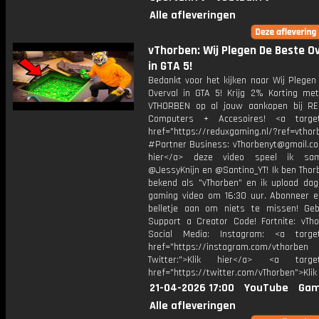
Alle afleveringen
vThorben: Wij Plegen De Beste O
in GTA 5!
Bedankt voor het kijken naar Wij Plegen
Overval in GTA 5! Krijg 2% Korting me
VTHORBEN op al jouw aankopen bij R
Computers + Accesoires! <a target=
href="https://reduxgaming.nl/?ref=vthor
#Partner Business: vThorbenyt@gmail.com
hier</a> deze video speel ik s
@JessyKnijn en @Santino_YT! Ik ben Thor
bekend als "vThorben" en ik upload dage
gaming video om 16:30 uur. Abonneer e
belletje aan om niets te missen! Geb
Support a Creator Code! Fortnite: vTho
Social Media: Instagram: <a target
href="https://instagram.com/vthorben
Twitter:">Klik hier</a> <a target=
href="https://twitter.com/vThorben">Klik
21-04-2026 17:00
YouTube
Gam
Alle afleveringen