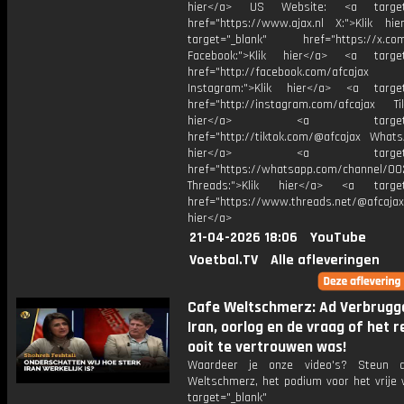
hier</a> US Website: <a target=
href="https://www.ajax.nl X:">Klik hi
target="_blank" href="https://x.co
Facebook:">Klik hier</a> <a target
href="http://facebook.com/afcajax
Instagram:">Klik hier</a> <a target
href="http://instagram.com/afcajax TikT
hier</a> <a target="_
href="http://tiktok.com/@afcajax WhatsA
hier</a> <a target="_
href="https://whatsapp.com/channel/
Threads:">Klik hier</a> <a target=
href="https://www.threads.net/@afcajax
hier</a>
21-04-2026 18:06
YouTube
Voetbal.TV
Alle afleveringen
Cafe Weltschmerz: Ad Verbrugg
Iran, oorlog en de vraag of het 
ooit te vertrouwen was!
Waardeer je onze video's? Steun 
Weltschmerz, het podium voor het vrije 
target="_blank"