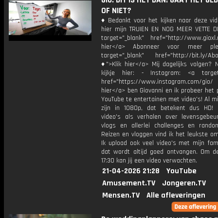
Gio: DIT IS HET DAN! GAAT HET GE
OF NIET?
♦ Bedankt voor het kijken naar deze vid
hier mijn TRUIEN EN NOG MEER VETTE D
target="_blank" href="http://www.gioxl.
hier</a> Abonneer voor meer ple
target="_blank" href="http://bit.ly/Ab
♦">Klik hier</a> Mij dagelijks volgen?
kijkje hier: - Instagram: <a target
href="https://www.instagram.com/gio/
hier</a> ben Giovanni en ik probeer het 
YouTube te entertainen met video's! Al mi
zijn in 1080p, dat betekent dus HD! 
video's als verhalen over levensgebeur
vlogs en allerlei challenges en rando
Reizen en vloggen vind ik het leukste o
Ik upload ook veel video's met mijn fam
dat wordt altijd goed ontvangen. Om 
17:30 kan jij een video verwachten.
21-04-2026 21:28
YouTube
Amusement.TV
Jongeren.TV
Mensen.TV
Alle afleveringen