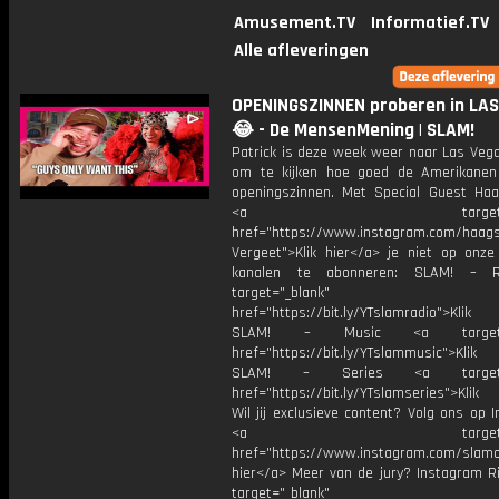
Amusement.TV
Informatief.TV
Alle afleveringen
OPENINGSZINNEN proberen in LA
😂 - De MensenMening | SLAM!
Patrick is deze week weer naar Las Veg
om te kijken hoe goed de Amerikanen
openingszinnen. Met Special Guest Haa
<a target="_bl
href="https://www.instagram.com/haags
Vergeet">Klik hier</a> je niet op onze
kanalen te abonneren: SLAM! – 
target="_blank"
href="https://bit.ly/YTslamradio">Klik
SLAM! – Music <a target="_
href="https://bit.ly/YTslammusic">Klik
SLAM! – Series <a target="
href="https://bit.ly/YTslamseries">Klik
Wil jij exclusieve content? Volg ons op 
<a target="_bl
href="https://www.instagram.com/slamoff
hier</a> Meer van de jury? Instagram Ri
target="_blank"