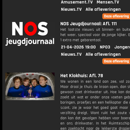
Amusement.TV
Mensen.TV
Nieuws.TV
Alle afleveringen
NOS Jeugdjournaal: Afl. 111
Het laatste nieuws uit binnen- en buit
het weer, speciaal voor de jonge kijker.
1 extra met gebarentaal.
21-04-2026 19:00
NPO3
Jonger
Nieuws.TV
Alle afleveringen
Het Klokhuis: Afl. 78
We wonen in een land aan zee, vol zo
Maar draai je thuis de kraan open, dan 
gewoon zoet drinkwater uit. Hoe kan da
zoekt uit wat er onder onze voeten geb
boringen, proefjes en een helikopter di
scant, zie je waar het goed gaat maar
verzilting dreigt. Want rukt het zoute 
dan kan dat gevolgen hebben voor boere
en ons drinkwater. In het Ruimteschip
een zoektocht naar de lekkerste dropje