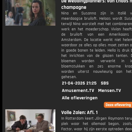
De weddingplanners: van chaos 
champagne
Nina en Susanna zijn in Italië 
meerdaagse bruiloft. Helaas wordt Susa
terwijl Nina worstelt met het combinere
werk en het moederschap. Vivian heef
de bruiloft van een Amerikaans
Amsterdam. De locatie werkt niet hele
waardoor ze alles op alles moet zetten 
in goede banen te leiden. Hella is druk
het inrichten van de glazen tenten. 
bloemen worden verwerkt in im
bloemstukken en zes enorme kroon
worden uiterst nauwkeurig aan het
gehesen.
21-04-2026 21:25
SBS
Amusement.TV
Mensen.TV
Alle afleveringen
Volle Zalen: Afl. 1
In Rotterdam keert Jörgen Raymann teru
plek waar het allemaal begon, zoal
Factor, waar hij zijn eerste optreden de