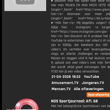
♦ Bedankt voor het kijken naar deze vid
hier mijn TRUIEN EN NOG MEER VETTE D
target="_blank" href="http://www.gioxl.
hier</a> Abonneer voor meer ple
target="_blank" href="http://bit.ly/Ab
♦">Klik hier</a> Mij dagelijks volgen?
kijkje hier: - Instagram: <a target
href="https://www.instagram.com/gio/
hier</a> ben Giovanni en ik probeer het 
YouTube te entertainen met video's! Al mi
zijn in 1080p, dat betekent dus HD! 
video's als verhalen over levensgebeur
vlogs en allerlei challenges en rando
Reizen en vloggen vind ik het leukste o
Ik upload ook veel video's met mijn fam
dat wordt altijd goed ontvangen. Om 
17:30 kan jij een video verwachten.
21-04-2026 18:22
YouTube
Amusement.TV
Jongeren.TV
Mensen.TV
Alle afleveringen
NOS Sportjournaal: Afl. 68
Met het belangrijkste sportnieuws van de