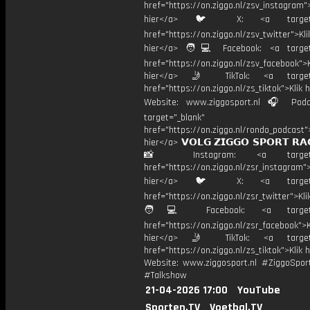
href="https://on.ziggo.nl/zsv_instagram">
hier</a> 🐦 X: <a target="
href="https://on.ziggo.nl/zsv_twitter">Kli
hier</a> 🧑💻 Facebook: <a target=
href="https://on.ziggo.nl/zsv_facebook">K
hier</a> 🤳 TikTok: <a target=
href="https://on.ziggo.nl/zs_tiktok">Klik h
Website: www.ziggosport.nl 🎧 Podc
target="_blank"
href="https://on.ziggo.nl/rondo_podcast">
hier</a> 𝗩𝗢𝗟𝗚 𝗭𝗜𝗚𝗚𝗢 𝗦𝗣𝗢𝗥𝗧 𝗥𝗔
📸 Instagram: <a target="_
href="https://on.ziggo.nl/zsr_instagram">
hier</a> 🐦 X: <a target="
href="https://on.ziggo.nl/zsr_twitter">Kli
🧑💻 Facebook: <a target="
href="https://on.ziggo.nl/zsr_facebook">K
hier</a> 🤳 TikTok: <a target=
href="https://on.ziggo.nl/zs_tiktok">Klik h
Website: www.ziggosport.nl #ZiggoSpo
#Talkshow
21-04-2026 17:00
YouTube
Sporten.TV
Voetbal.TV