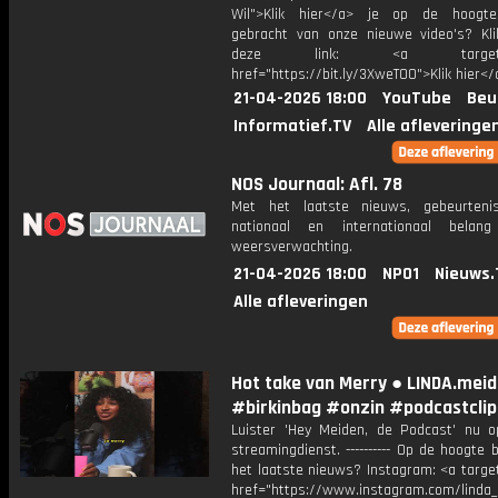
Wil">Klik hier</a> je op de hoogt
gebracht van onze nieuwe video's? Kl
deze link: <a target="_
href="https://bit.ly/3XweTO0">Klik hier</
21-04-2026 18:00
YouTube
Beu
Informatief.TV
Alle afleveringe
NOS Journaal: Afl. 78
Met het laatste nieuws, gebeurteni
nationaal en internationaal bela
weersverwachting.
21-04-2026 18:00
NPO1
Nieuws.
Alle afleveringen
Hot take van Merry ● LINDA.mei
#birkinbag #onzin #podcastclip
Luister 'Hey Meiden, de Podcast' nu o
streamingdienst. ---------- Op de hoogte b
het laatste nieuws? Instagram: <a targe
href="https://www.instagram.com/linda_