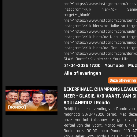
href="https://www.instagram.com/ries.v
Instagram">Klik hier</a> Se
target="_blank"
href="https://www.instagram.com/senna
Instagram">Klik hier</a> Julia: <a targe
href="https://www.instagram.com/juulm
Instagram">Klik hier</a> Nina: <a targe
href="https://www.instagram.com/ninad
Instagram">Klik hier</a> Don: <a target
href="https://www.instagram.com/donkaa
SLAM! Boost">Klik hier</a> Your Life
21-04-2026 17:00
YouTube
Muz
Alle afleveringen
BEKERFINALE, CHAMPIONS LEAGUE
MEER - CLASIE, V/D VAART, VAN G
BOULAHROUZ | Rondo
Bekijk hier de uitzending van Rondo van
maandag 20/04/2026 terug. Met deze
onze voetbal talkshow te gast: Jord
Rafael van der Vaart, Marco van Ginkel 
Boulahrouz. 00:00 Intro Rondo 1:10 A
KNVB Beker 6:25 Jordy Clasie bij het N