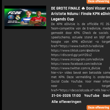
DE GROTE FINALE 🔥 Dani Visser v
Aristote Ndunu | Finale KPN eDivi
Legends Cup
De KPN eDivisie is de officiële FC 26
Team-competitie van de Eredivisie, mede
gemaakt door KPN. Check de socials
speelschema, actuele stand en blijf alt
hoogte van KPN eDivisie! <a target
href="https://www.twitch.tv/edivisie
https://www.tiktok.com/@edivisie
https://discord.gg/yxVYZ6sZ
https://www.instagram.com/edivisie
https://www.facebook.com/edivisie
https://www.twitter.com/e_divisie D
hier</a> video bevat een betaalde sam
met KPN. Deze vermelding is onderde
Social Code: YouTube. Voor meer infor
naar <a target="_b
href="https://desocialcode.nl">Klik hier<
21-04-2026 17:00
YouTube
Gam
Alle afleveringen