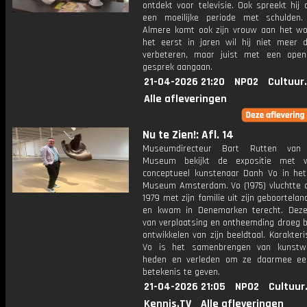
ontdekt voor televisie. Ook spreekt hij
een moeilijke periode met schulden.
Almere komt ook zijn vrouw aan het wo
het eerst in jaren wil hij niet meer 
verbeteren, maar juist met een open
gesprek aangaan.
21-04-2026 21:20
NPO2
Cultuur
Alle afleveringen
Nu te Zien!: Afl. 14
Museumdirecteur Bart Rutten van 
Museum bekijkt de expositie met 
conceptueel kunstenaar Danh Vo in het 
Museum Amsterdam. Vo (1975) vluchtte al
1979 met zijn familie uit zijn geboortela
en kwam in Denemarken terecht. Deze
van verplaatsing en ontheemding droeg b
ontwikkelen van zijn beeldtaal. Karakteri
Vo is het samenbrengen van kunstwe
heden en verleden om ze daarmee ee
betekenis te geven.
21-04-2026 21:05
NPO2
Cultuur
Kennis.TV
Alle afleveringen