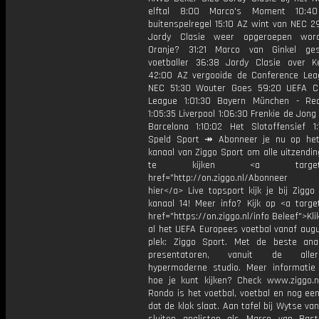
elftal 8:00 Marco's Moment 10:4
buitenspelregel 15:10 AZ wint van NEC 2
Jordy Clasie weer opgeroepen wor
Oranje? 31:21 Marco van Ginkel ges
voetballer 36:38 Jordy Clasie over 
42:00 AZ vergooide de Conference Lea
NEC 51:30 Wouter Goes 59:20 UEFA C
League 1:01:30 Bayern München - Re
1:05:35 Liverpool 1:06:30 Frenkie de Jong 
Barcelona 1:10:02 Het Slotoffensief 1
Speld Sport ↠ Abonneer je nu op he
kanaal van Ziggo Sport om alle uitzendi
te kijken <a target="_
href="http://on.ziggo.nl/Abonneer
hier</a> Live topsport kijk je bij Ziggo
kanaal 14! Meer info? Kijk op <a target
href="https://on.ziggo.nl/info Beleef">Kli
al het UEFA Europees voetbal vanaf augu
plek: Ziggo Sport. Met de beste ana
presentatoren, vanuit de allern
hypermoderne studio. Meer informati
hoe je kunt kijken? Check www.ziggo.nl
Rondo is het voetbal, voetbal en nog ee
dat de klok slaat. Aan tafel bij Wytse va