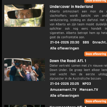
Undercover in Nederland
Alberto ontmaskert een man die d
slachtoffers wordt beticht van on
verduistering, stalking en diefstal. Het
van Alberto en zijn team maakt duidelij
oplichter ook nog eens handelt in 
sigaretten. Alberto betrapt hem op het
gaat de confrontatie aan.
21-04-2026 20:30
SBS
Onrecht
Alle afleveringen
Down the Road: Afl. 1
Dieter vertrekt samen met z'n nieuwe re
Down Under. De groep leert elkaar ken
snel wacht hen de eerste uitdag
zipcoaster in de Australische bossen.
21-04-2026 20:25
NPO3
Amusement.TV
Mensen.TV
Alle afleveringen