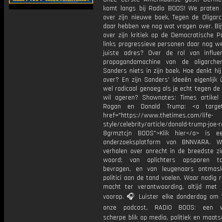
komt langs bij Radio BOOS! We prate
over zijn nieuwe boek, Tegen de Oligarc
daar hebben we nog wat vragen over. Bij
over zijn kritiek op de Democratische Par
links progressieve personen daar nog we
juiste adres? Over de rol van influe
propagandamachine van de oligarchen
Sanders niets in zijn boek. Hoe denkt hi
over? En zijn Sanders' ideeën eigenlijk
wel radicaal genoeg als je echt tegen de 
wil ageren? Shownotes: Times artikel
Rogan en Donald Trump: <a target=
href="https://www.thetimes.com/life-
style/celebrity/article/donald-trump-joe-
8grmztcjn BOOS">Klik hier</a> is e
onderzoeksplatform van BNNVARA. W
verhalen over onrecht in de breedste zi
woord; van oplichters opsporen t
bevragen, en van leugenaars ontmas
politici aan de tand voelen. Waar nodig 
macht ter verantwoording, altijd met 
voorop. 🎧 Luister elke donderdag om 
onze podcast, RADIO BOOS: een we
scherpe blik op media, politiek en maatsch