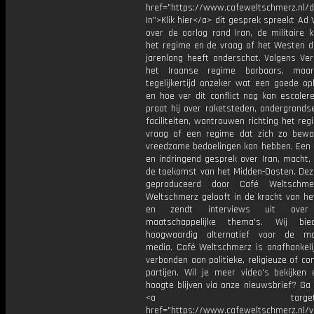
href="https://www.cafeweltschmerz.nl/
In">Klik hier</a> dit gesprek spreekt Ad
over de oorlog rond Iran, de militaire 
het regime en de vraag of het Westen de
jarenlang heeft onderschat. Volgens Ver
het Iraanse regime barbaars, maa
tegelijkertijd onzeker wat een goede op
en hoe ver dit conflict nog kan escaler
praat hij over raketsteden, ondergrondse
faciliteiten, wantrouwen richting het re
vraag of een regime dat zich zo bewa
vreedzame bedoelingen kan hebben. Een
en indringend gesprek over Iran, macht,
de toekomst van het Midden-Oosten. Deze
geproduceerd door Café Weltschme
Weltschmerz gelooft in de kracht van he
en zendt interviews uit over 
maatschappelijke thema's. Wij bi
hoogwaardig alternatief voor de ma
media. Café Weltschmerz is onafhankelij
verbonden aan politieke, religieuze of c
partijen. Wil je meer video's bekijken
hoogte blijven via onze nieuwsbrief? Ga
<a target="_bl
href="https://www.cafeweltschmerz.nl/v