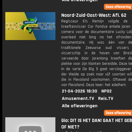
Noord-Zuid-Oost-West: Afl. 62
Regisseur Els Remijn volgde de 
kreeftenvisser Cor Fondse enkele jaren
camera voor de documentaire Lucky Lob
overleed niet lang na het afronde
documentaire. Hij was één van de
traditionele Zeeuwse oud vissers
visserschip in de haven van Bresk
serveerde daar jarenlang kreeften di
plekke voor zijn klanten bereidde. Deze ke
In de serie De Big 5 gaat verslaggever
der Weide op zoek naar vijf soorten wil
die in Flevoland voorkomen. Oftewel de
van Flevoland. Deze keer: het edelhert.
21-04-2026 18:30
NPO2
Amusement.TV
Reis.TV
Alle afleveringen
Gio: DIT IS HET DAN! GAAT HET GE
OF NIET?