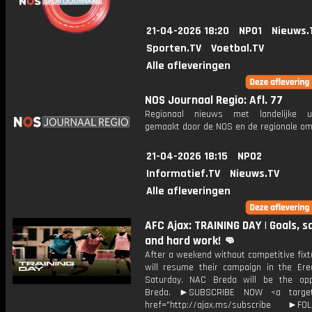
21-04-2026 18:20
NPO1
Nieuws.
Sporten.TV
Voetbal.TV
Alle afleveringen
NOS Journaal Regio: Afl. 77
Regionaal nieuws met landelijke uit
gemaakt door de NOS en de regionale om
21-04-2026 18:15
NPO2
Informatief.TV
Nieuws.TV
Alle afleveringen
AFC Ajax: TRAINING DAY | Goals, s
and hard work! 👊
After a weekend without competitive fixt
will resume their campaign in the Ered
Saturday. NAC Breda will be the op
Breda. ►SUBSCRIBE NOW <a target=
href="http://ajax.ms/subscribe ►FOL