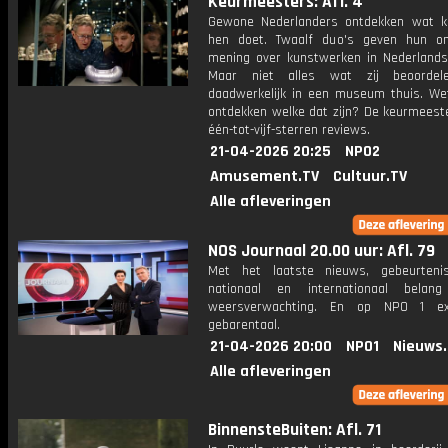
Keurmeesters: Afl. 4
Gewone Nederlanders ontdekken wat 
hen doet. Twaalf duo's geven hun o
mening over kunstwerken in Nederland
Maar niet alles wat zij beoordel
daadwerkelijk in een museum thuis. We
ontdekken welke dat zijn? De keurmeest
één-tot-vijf-sterren reviews.
21-04-2026 20:25
NPO2
Amusement.TV
Cultuur.TV
Alle afleveringen
NOS Journaal 20.00 uur: Afl. 79
Met het laatste nieuws, gebeurteni
nationaal en internationaal bela
weersverwachting. En op NPO 1 e
gebarentaal.
21-04-2026 20:00
NPO1
Nieuws
Alle afleveringen
BinnensteBuiten: Afl. 71