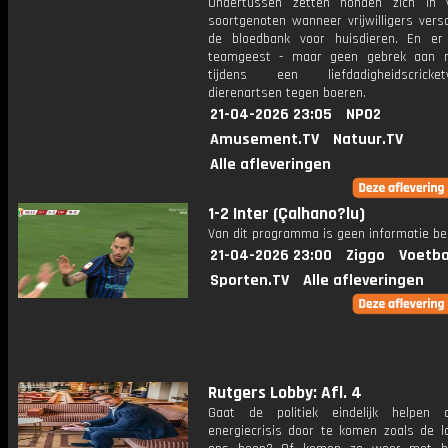
Ondertussen zetten honden zich in 
soortgenoten wanneer vrijwilligers versc
de bloedbank voor huisdieren. En er
teamgeest - maar geen gebrek aan riv
tijdens een liefdadigheidscricketw
dierenartsen tegen boeren.
21-04-2026 23:05
NPO2
Amusement.TV
Natuur.TV
Alle afleveringen
1-2 Inter (Çalhano?lu)
Van dit programma is geen informatie be
21-04-2026 23:00
Ziggo
Voetba
Sporten.TV
Alle afleveringen
Rutgers Lobby: Afl. 4
Gaat de politiek eindelijk helpen
energiecrisis door te komen zoals de 