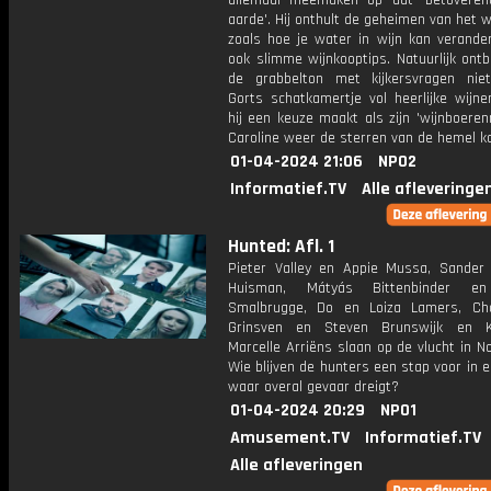
allemaal meemaken op dat 'betoveren
aarde'. Hij onthult de geheimen van het 
zoals hoe je water in wijn kan verande
ook slimme wijnkooptips. Natuurlijk ont
de grabbelton met kijkersvragen nie
Gorts schatkamertje vol heerlijke wijne
hij een keuze maakt als zijn 'wijnboere
Caroline weer de sterren van de hemel ko
01-04-2024 21:06
NPO2
Informatief.TV
Alle afleveringe
Hunted: Afl. 1
Pieter Valley en Appie Mussa, Sander
Huisman, Mátyás Bittenbinder en
Smalbrugge, Do en Loiza Lamers, Cha
Grinsven en Steven Brunswijk en K
Marcelle Arriëns slaan op de vlucht in 
Wie blijven de hunters een stap voor in 
waar overal gevaar dreigt?
01-04-2024 20:29
NPO1
Amusement.TV
Informatief.TV
Alle afleveringen