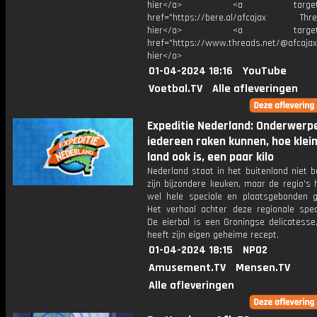
hier</a> <a target="_
href="https://bere.al/afcajax Threa
hier</a> <a target="_
href="https://www.threads.net/@afcajax
hier</a>
01-04-2024 18:16
YouTube
Voetbal.TV
Alle afleveringen
Expeditie Nederland: Onderwerp
iedereen raken kunnen, hoe klei
land ook is, een paar kilo
Nederland staat in het buitenland niet 
zijn bijzondere keuken, maar de regio's
wel hele speciale en plaatsgebonden g
Het verhaal achter deze regionale speci
De eierbal is een Groningse delicatesse
heeft zijn eigen geheime recept.
01-04-2024 18:15
NPO2
Amusement.TV
Mensen.TV
Alle afleveringen