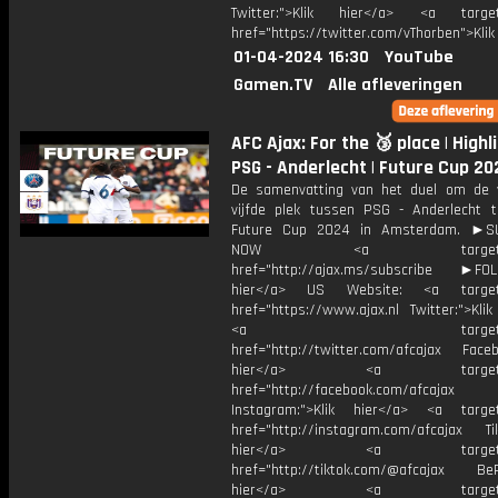
Twitter:">Klik hier</a> <a target=
href="https://twitter.com/vThorben">Klik
01-04-2024 16:30
YouTube
Gamen.TV
Alle afleveringen
AFC Ajax: For the 🥉 place | Highl
PSG - Anderlecht | Future Cup 2
De samenvatting van het duel om de 
vijfde plek tussen PSG - Anderlecht t
Future Cup 2024 in Amsterdam. ►S
NOW <a target="_b
href="http://ajax.ms/subscribe ►FOL
hier</a> US Website: <a target=
href="https://www.ajax.nl Twitter:">Kli
<a target="_bl
href="http://twitter.com/afcajax Facebo
hier</a> <a target="_
href="http://facebook.com/afcajax
Instagram:">Klik hier</a> <a target
href="http://instagram.com/afcajax TikT
hier</a> <a target="_
href="http://tiktok.com/@afcajax BeRe
hier</a> <a target="_