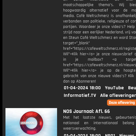
maatschappelijke thema's. Wij bi
hoogwaardig alternatief voor de ma
media. Café Weltschmerz is onafhankelij
verbonden aan politieke, religieuze of c
partijen. Waardeer je onze video's? Help
strijd naar een eerlijker Nederland, vrij v
en Steun Café Weltschmerz en word Sta
target="_blank"
href="https://cafeweltschmerz.nl/registe
Wil">Klik hier</a> je onze nieuwsbrief 
in je mailbox? <a target="
href="https://cafeweltschmerz.nl/nieuws
Wil">Klik hier</a> je op de hoogt
gebracht van onze nieuwe video's? Klik 
dan op Abonneren!
01-04-2024 18:00
YouTube
Beu
Informatief.TV
Alle afleveringe
NOS Journaal: Afl. 66
Met het laatste nieuws, gebeurteni
nationaal en internationaal bela
weersverwachting.
01-04-2024 18:00
NPO1
Nieuws