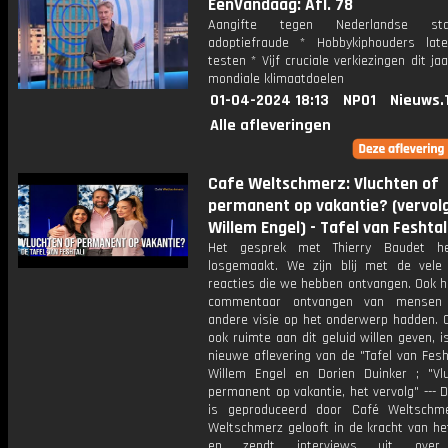
EenVandaag: Afl. 78
Aangifte tegen Nederlandse s
adoptiefraude * Hobbykiphouders lat
testen * Vijf cruciale verkiezingen dit ja
mondiale klimaatdoelen
01-04-2024 18:13
NPO1
Nieuws.
Alle afleveringen
Cafe Weltschmerz: Vluchten of
permanent op vakantie? (vervol
Willem Engel) - Tafel van Feshtal
Het gesprek met Thierry Baudet he
losgemaakt. We zijn blij met de vele 
reacties die we hebben ontvangen. Ook 
commentaar ontvangen van mensen
andere visie op het onderwerp hadden.
ook ruimte aan dit geluid willen geven, i
nieuwe aflevering van de "Tafel van Fesh
Willem Engel en Dorien Duinker ; "Vl
permanent op vakantie, het vervolg" --- 
is geproduceerd door Café Weltschm
Weltschmerz gelooft in de kracht van he
en zendt interviews uit over 