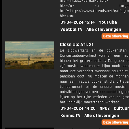
href="https://bere.al/afcajax Threa
hier</a> <a target="_
href="https://www.threads.net/@afcajax
hier</a>
01-04-2024 15:14
YouTube
Voetbal.TV
Alle afleveringen
Close Up: Afl. 21
De slagwerkers en de paukenisten
Concertgebouworkest vormen een mic
binnen het grotere orkest. De groep be
vijf musici, waarvan er bijna nooit een
maar dat verandert wanneer paukenist
pensioen gaat. Nu moeten de mannen
naar een nieuwe paukenist die artisti
temperament bij de andere musici 
ontwikkelingen vormen een aanleiding om
kijken op het rijke verleden van de gro
het Koninklijk Concertgebouworkest.
01-04-2024 14:20
NPO2
Cultuur
Kennis.TV
Alle afleveringen