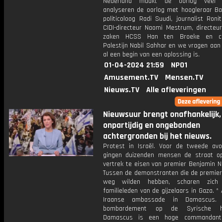
Nederland maakt de oorlog veel
analyseren de oorlog met hoogleraar Bar
politicoloog Radi Suudi, journalist Roni
CIDI-directeur Naomi Mestrum, directeur
zaken HCSS Han ten Broeke en chri
Palestijn Nabil Sahhar en we vragen aan
al een begin van een oplossing is.
01-04-2024 21:59
NPO1
Amusement.TV
Mensen.TV
Nieuws.TV
Alle afleveringen
Nieuwsuur brengt onafhankelijk,
onpartijdig en ongebonden
achtergronden bij het nieuws.
Protest in Israël. Voor de tweede avo
gingen duizenden mensen de straat 
vertrek te eisen van premier Benjamin N
Tussen de demonstranten die de premier 
weg wilden hebben, scharen zic
familieleden van de gijzelaars in Gaza. *
Iraanse ambassade in Damascus.
bombardement op de Syrische ho
Damascus is een hoge commandan