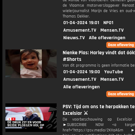
de Ronde van Vlaanderen. Genieten gebl
de Vlaamse motorverslaggever Renaat
wielerjournalist Marijn de Vries en oud-
Thomas Dekker.
01-04-2024 19:01
NPO1
Amusement.TV
Mensen.TV
Nieuws.TV
Alle afleveringen
Nienke Plas: Harley vindt dat óók
#Shorts
Van dit programma is geen informatie be
01-04-2024 19:00
YouTube
Amusement.TV
Mensen.TV
Alle afleveringen
PSV: Tijd om ons te herpakken t
Excelsior ⚔️
De voorbeschouwing op Excelsio
►SUBSCRIBE NOW <a target="
href="https://psv.media/2KXaA6m ►T