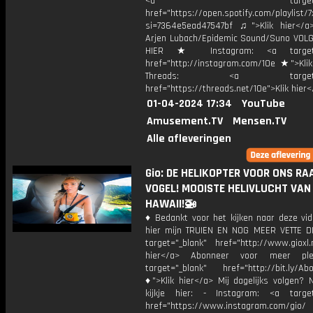
<a target="_bl
href="https://open.spotify.com/playli
si=7364e5ead47547bf ♫">Klik hier</a
Arjen Lubach/Epidemic Sound/Suno VOL
HIER ★ Instagram: <a target="
href="http://instagram.com/10e ★">Klik
Threads: <a target="_
href="https://threads.net/10e">Klik hier
01-04-2024 17:34
YouTube
Amusement.TV
Mensen.TV
Alle afleveringen
Gio: DE HELIKOPTER VOOR ONS RA
VOGEL! MOOISTE HELIVLUCHT VAN
HAWAII!🚁
♦ Bedankt voor het kijken naar deze vid
hier mijn TRUIEN EN NOG MEER VETTE D
target="_blank" href="http://www.gioxl.
hier</a> Abonneer voor meer ple
target="_blank" href="http://bit.ly/Ab
♦">Klik hier</a> Mij dagelijks volgen?
kijkje hier: - Instagram: <a target
href="https://www.instagram.com/gio