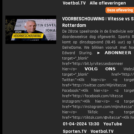
Voetbal.TV
Alle afleveringen
VOORBESCHOUWING | Vitesse vs S
Rotterdam
De 28ste speelronde in de Eredivisie wo
doordeweekse dag afgewerkt. Sparta 
komt op dinsdagavond (18.45 uur) op 
GelreDome. We blikken vooruit met hoo
Edward Sturing. ► 𝗔𝗕𝗢𝗡𝗡𝗘𝗘𝗥
target="_blank"
href="http://bit.ly/vitesseabonnee
hier</a> 𝗩𝗢𝗟𝗚 𝗢𝗡𝗦 Webs
target="_blank" href="http://vi
Twitter:">Klik hier</a> <a target=
href="http://twitter.com/MijnVitesse
Facebook:">Klik hier</a> <a target
href="http://facebook.com/Vitesse
Instagram:">Klik hier</a> <a target
href="http://instagram.com/mijnvitesse">
hier</a> TikTok: <a target="
href="http://tiktok.com/@vitesse">Klik h
01-04-2024 13:30
YouTube
Sporten.TV
Voetbal.TV