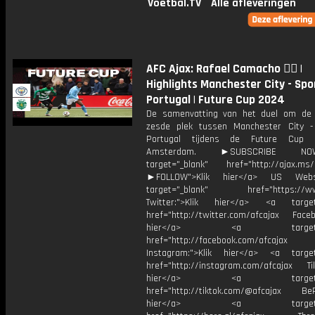
Voetbal.TV
Alle afleveringen
AFC Ajax: Rafael Camacho 😮‍💨 |
Highlights Manchester City - Spo
Portugal | Future Cup 2024
De samenvatting van het duel om de 
zesde plek tussen Manchester City -
Portugal tijdens de Future Cup
Amsterdam. ►SUBSCRIBE 
target="_blank" href="http://ajax.ms/
►FOLLOW">Klik hier</a> US Webs
target="_blank" href="https://www
Twitter:">Klik hier</a> <a target=
href="http://twitter.com/afcajax Facebo
hier</a> <a target="_
href="http://facebook.com/afcajax
Instagram:">Klik hier</a> <a target
href="http://instagram.com/afcajax TikT
hier</a> <a target="_
href="http://tiktok.com/@afcajax BeRe
hier</a> <a target="_