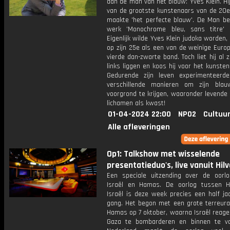
aan de man van het blauw: Yves Klein. H
van de grootste kunstenaars van de 20
maakte 'het perfecte blauw'. De Man bez
werk 'Monochrome bleu, sans titre' 
Eigenlijk wilde Yves Klein judoka worden, 
op zijn 25e als een van de weinige Euro
vierde dan-zwarte band. Toch liet hij al z
links liggen en koos hij voor het kunste
Gedurende zijn leven experimenteerd
verschillende manieren om zijn bla
voorgrond te krijgen, waaronder levende
lichamen als kwast!
01-04-2024 22:00
NPO2
Cultuur
Alle afleveringen
Op1: Talkshow met wisselende
presentatieduo's, live vanuit Hil
Een speciale uitzending over de oorl
Israël en Hamas. De oorlog tussen 
Israël is deze week precies een half ja
gang. Het begon met een grote terreura
Hamas op 7 oktober, waarna Israël reage
Gaza te bombarderen en binnen te va