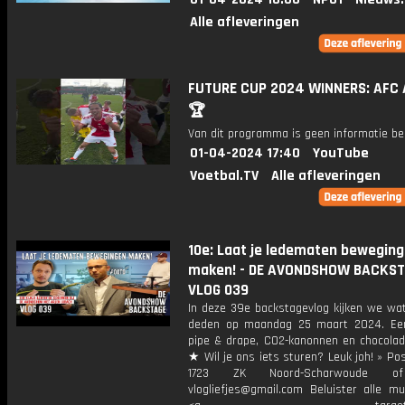
Alle afleveringen
FUTURE CUP 2024 WINNERS: AFC 
🏆
Van dit programma is geen informatie be
01-04-2024 17:40
YouTube
Voetbal.TV
Alle afleveringen
10e: Laat je ledematen bewegin
maken! - DE AVONDSHOW BACKST
VLOG 039
In deze 39e backstagevlog kijken we wat
deden op maandag 25 maart 2024. Ee
pipe & drape, CO2-kanonnen en chocolade
★ Wil je ons iets sturen? Leuk joh! » Po
1723 ZK Noord-Scharwoude o
vlogliefjes@gmail.com Beluister alle mu