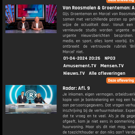
Van Roosmalen & Groenteman: Af
Gijs Groenteman en Marcel van Roosma
samen met verschillende gasten op geh
wijze de actualiteit door. Vanuit een
vernieuwde studio worden urgente e
urgente nieuwsberichten besproken. 
media, en sport, alles komt voorbij. En
ontbreekt de vertrouwde rubriek 'Br
Marcel' niet.
01-04-2024 20:26
NPO3
Amusement.TV
Mensen.TV
Nieuws.TV
Alle afleveringen
Radar: Afl. 9
Je inkomen, eigen vermogen, arbeidsverl
kopie van je bankrekening en nog een he
aan persoonsgegevens. Dat vragen verhuu
inschrijving bij de verhuurmakelaar. Expe
dat te vroeg en te veel. Als je de gege
afgeeft, kom je niet eens in aanmerking
huurwoning. Maar als dit niet mag, wa
de toezichthouder er dan niks aan? Verder