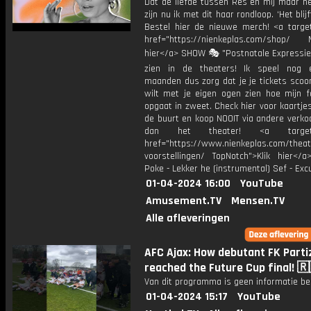
Dat de liefde tussen Res en mij maar n
zijn nu ik met dit haar rondloop. ‘Het blij
Bestel hier de nieuwe merch! <a target
href="https://nienkeplas.com/shop/ M
hier</a> SHOW 🎭 "Postnatale Expressie"
zien in de theaters! Ik speel nog 
maanden dus zorg dat je je tickets scoo
wilt met je eigen ogen zien hoe mijn f
opgaat in zweet. Check hier voor kaartjes 
de buurt en koop NOOIT via andere verko
dan het theater! <a target="
href="https://www.nienkeplas.com/theat
voorstellingen/ TopNotch">Klik hier</a
Poke - Lekker he (instrumental) Sef - Ex
01-04-2024 16:00
YouTube
Amusement.TV
Mensen.TV
Alle afleveringen
AFC Ajax: How debutant FK Parti
reached the Future Cup final! 🇷
Van dit programma is geen informatie be
01-04-2024 15:17
YouTube