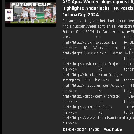
AFC Ajax: Winner plays against Aj
Highlights Anderlecht - FK Partiz
Future Cup 2024
De samenvatting van het duel om de twe
finale tussen Anderlecht en FK Partizan 
Future Cup 2024 in Amsterdam. ►S
NOW <a target="_b
href="http://ajax.ms/subscribe ►FOL
hier</a> US Website: <a target=
href="https://www.ajax.nl Twitter:">Kli
<a target="_bl
href="http://twitter.com/afcajax Facebo
hier</a> <a target="_
href="http://facebook.com/afcajax
Instagram:">Klik hier</a> <a target
href="http://instagram.com/afcajax TikT
hier</a> <a target="_
href="http://tiktok.com/@afcajax BeRe
hier</a> <a target="_
href="https://bere.al/afcajax Threa
hier</a> <a target="_
href="https://www.threads.net/@afcajax
hier</a>
01-04-2024 14:00
YouTube