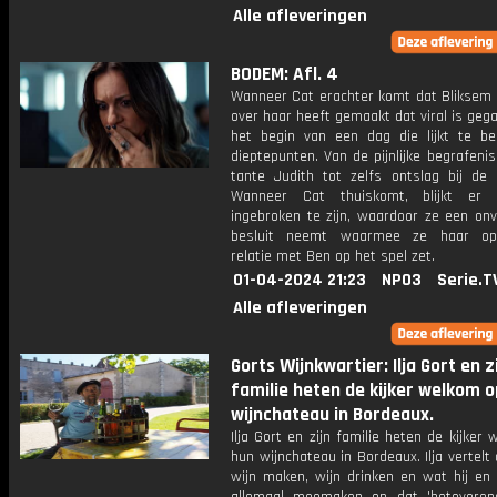
Alle afleveringen
BODEM: Afl. 4
Wanneer Cat erachter komt dat Bliksem e
over haar heeft gemaakt dat viral is gega
het begin van een dag die lijkt te be
dieptepunten. Van de pijnlijke begrafeni
tante Judith tot zelfs ontslag bij de u
Wanneer Cat thuiskomt, blijkt er
ingebroken te zijn, waardoor ze een onv
besluit neemt waarmee ze haar opb
relatie met Ben op het spel zet.
01-04-2024 21:23
NPO3
Serie.T
Alle afleveringen
Gorts Wijnkwartier: Ilja Gort en z
familie heten de kijker welkom 
wijnchateau in Bordeaux.
Ilja Gort en zijn familie heten de kijker
hun wijnchateau in Bordeaux. Ilja vertelt 
wijn maken, wijn drinken en wat hij en 