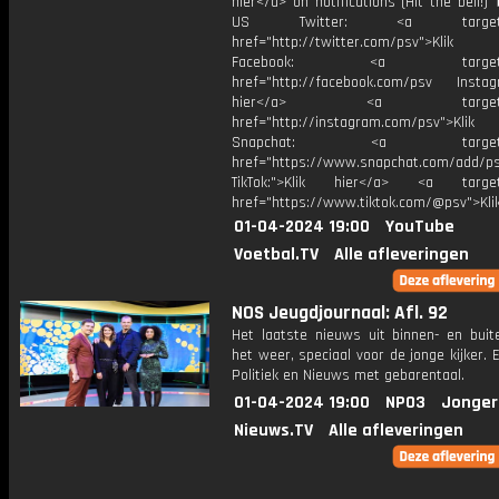
hier</a> on notifications (Hit the bell
US Twitter: <a target="_
href="http://twitter.com/psv">Klik
Facebook: <a target="_
href="http://facebook.com/psv Instagr
hier</a> <a target="_
href="http://instagram.com/psv">Klik
Snapchat: <a target="_
href="https://www.snapchat.com/add/p
TikTok:">Klik hier</a> <a target=
href="https://www.tiktok.com/@psv">Klik
01-04-2024 19:00
YouTube
Voetbal.TV
Alle afleveringen
NOS Jeugdjournaal: Afl. 92
Het laatste nieuws uit binnen- en buit
het weer, speciaal voor de jonge kijker.
Politiek en Nieuws met gebarentaal.
01-04-2024 19:00
NPO3
Jonger
Nieuws.TV
Alle afleveringen