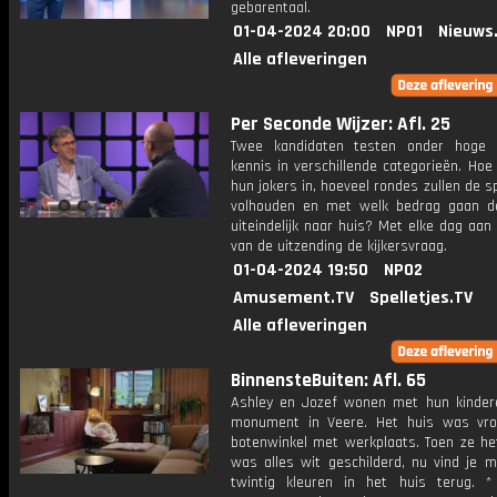
gebarentaal.
01-04-2024 20:00
NPO1
Nieuws
Alle afleveringen
Per Seconde Wijzer: Afl. 25
Twee kandidaten testen onder hoge 
kennis in verschillende categorieën. Hoe 
hun jokers in, hoeveel rondes zullen de s
volhouden en met welk bedrag gaan d
uiteindelijk naar huis? Met elke dag aan
van de uitzending de kijkersvraag.
01-04-2024 19:50
NPO2
Amusement.TV
Spelletjes.TV
Alle afleveringen
BinnensteBuiten: Afl. 65
Ashley en Jozef wonen met hun kinder
monument in Veere. Het huis was vr
botenwinkel met werkplaats. Toen ze he
was alles wit geschilderd, nu vind je m
twintig kleuren in het huis terug. *