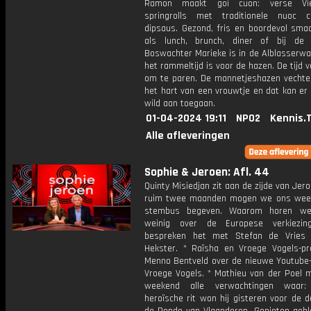
Ramon maakt goi cuon: verse Vi
springrolls met traditionele nuoc 
dipsaus. Gezond, fris en boordevol smaa
als lunch, brunch, diner of bij de 
Boswachter Marieke is in de Alblasserwa
het rammeltijd is voor de hazen. De tijd 
om te paren. De mannetjeshazen vecht
het hart van een vrouwtje en dat kan er 
wild aan toegaan.
01-04-2024 19:11
NPO2
Kennis.
Alle afleveringen
Sophie & Jeroen: Afl. 44
Quinty Misiedjan zit aan de zijde van Jero
ruim twee maanden mogen we ons wee
stembus begeven. Waarom horen w
weinig over de Europese verkiezi
bespreken het met Stefan de Vries 
Hekster. * Raïsha en Vroege Vogels-pr
Menno Bentveld over de nieuwe Youtube-
Vroege Vogels. * Mathieu van der Poel m
weekend alle verwachtingen waar
heroïsche rit won hij gisteren voor de 