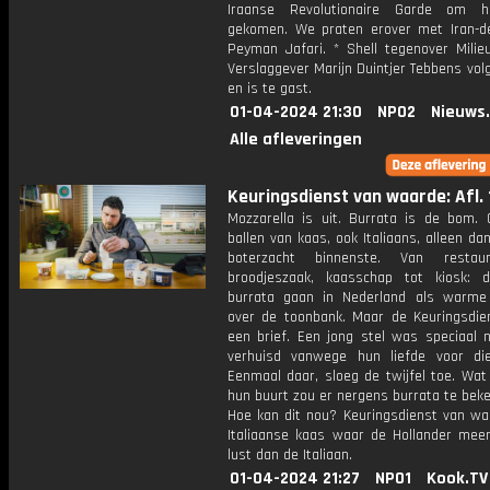
Iraanse Revolutionaire Garde om h
gekomen. We praten erover met Iran-d
Peyman Jafari. * Shell tegenover Milieu
Verslaggever Marijn Duintjer Tebbens vol
en is te gast.
01-04-2024 21:30
NPO2
Nieuws
Alle afleveringen
Keuringsdienst van waarde: Afl. 
Mozzarella is uit. Burrata is de bom. 
ballen van kaas, ook Italiaans, alleen d
boterzacht binnenste. Van restau
broodjeszaak, kaasschap tot kiosk: 
burrata gaan in Nederland als warme
over de toonbank. Maar de Keuringsdie
een brief. Een jong stel was speciaal n
verhuisd vanwege hun liefde voor di
Eenmaal daar, sloeg de twijfel toe. Wat
hun buurt zou er nergens burrata te beke
Hoe kan dit nou? Keuringsdienst van wa
Italiaanse kaas waar de Hollander mee
lust dan de Italiaan.
01-04-2024 21:27
NPO1
Kook.TV