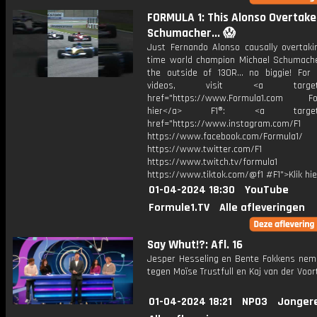
FORMULA 1: This Alonso Overtake
Schumacher... 😱
Just Fernando Alonso causally overtaki
time world champion Michael Schumach
the outside of 130R... no biggie! For
videos, visit <a target="_
href="https://www.Formula1.com Fol
hier</a> F1®: <a target="_
href="https://www.instagram.com/F1
https://www.facebook.com/Formula1/
https://www.twitter.com/F1
https://www.twitch.tv/formula1
https://www.tiktok.com/@f1 #F1">Klik hi
01-04-2024 18:30
YouTube
Formule1.TV
Alle afleveringen
Say Whut!?: Afl. 16
Jesper Hesseling en Bente Fokkens nem
tegen Moïse Trustfull en Kaj van der Voor
01-04-2024 18:21
NPO3
Jonger