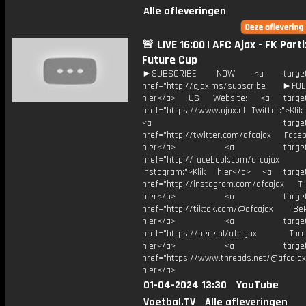
Alle afleveringen
🚨 LIVE 16:00 | AFC Ajax - FK Parti
Future Cup
►SUBSCRIBE NOW <a target="
href="http://ajax.ms/subscribe ►FOL
hier</a> US Website: <a target=
href="https://www.ajax.nl Twitter:">Kli
<a target="_bl
href="http://twitter.com/afcajax Facebo
hier</a> <a target="_
href="http://facebook.com/afcajax
Instagram:">Klik hier</a> <a target
href="http://instagram.com/afcajax TikT
hier</a> <a target="_
href="http://tiktok.com/@afcajax BeRe
hier</a> <a target="_
href="https://bere.al/afcajax Threa
hier</a> <a target="_
href="https://www.threads.net/@afcajax
hier</a>
01-04-2024 13:30
YouTube
Voetbal.TV
Alle afleveringen