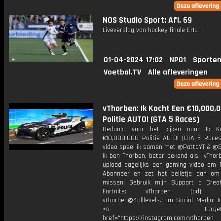
NOS Studio Sport: Afl. 69
Liveverslag van hockey finale EHL.
01-04-2024 17:02
NPO1
Sporten
Voetbal.TV
Alle afleveringen
vThorben: Ik Kocht Een €10,000,
Politie AUTO! (GTA 5 Races)
Bedankt voor het kijken naar Ik K
€10,000,000 Politie AUTO! (GTA 5 Races
video speel ik samen met @PattoYT & @S
Ik ben Thorben, beter bekend als "vThor
upload dagelijks een gaming video om 1
Abonneer en zet het belletje aan om
missen! Gebruik mijn Support a Crea
Fortnite: vThorben (ad) Bu
vthorben@4alllevels.com Social Media: I
<a target="_bl
href="https://instagram.com/vthorben