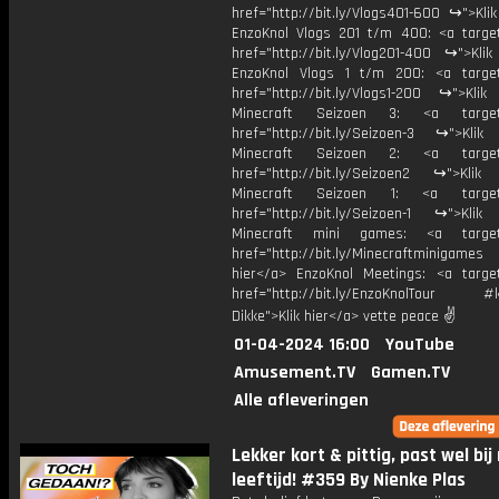
href="http://bit.ly/Vlogs401-600 ↪">Kli
EnzoKnol Vlogs 201 t/m 400: <a target
href="http://bit.ly/Vlog201-400 ↪">Klik
EnzoKnol Vlogs 1 t/m 200: <a target
href="http://bit.ly/Vlogs1-200 ↪">Klik
Minecraft Seizoen 3: <a target=
href="http://bit.ly/Seizoen-3 ↪">Klik
Minecraft Seizoen 2: <a target=
href="http://bit.ly/Seizoen2 ↪">Klik
Minecraft Seizoen 1: <a target=
href="http://bit.ly/Seizoen-1 ↪">Klik
Minecraft mini games: <a target=
href="http://bit.ly/Minecraftminigame
hier</a> EnzoKnol Meetings: <a target
href="http://bit.ly/EnzoKnolTour #
Dikke">Klik hier</a> vette peace ✌
01-04-2024 16:00
YouTube
Amusement.TV
Gamen.TV
Alle afleveringen
⁠Lekker kort & pittig, past wel bij
leeftijd! #359 By Nienke Plas