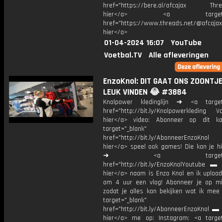
href="https://bere.al/afcajax Threa
hier</a> <a target="_
href="https://www.threads.net/@afcajax
hier</a>
01-04-2024 16:07
YouTube
Voetbal.TV
Alle afleveringen
EnzoKnol: DIT GAAT ONS ZOONTJE
LEUK VINDEN 😂 #3884
Knolpower kledinglijn ➜ <a target=
href="http://bit.ly/Knolpowerkleding Vo
hier</a> video: Abonneer op dit ka
target="_blank"
href="http://bit.ly/AbonneerEnzoKnol
hier</a> speel ook games! Die kan je hi
➜ <a target="_bl
href="http://bit.ly/EnzoKnolYoutube ▬ M
hier</a> naam is Enzo Knol en ik upload
om 4 uur een vlog! Abonneer je op mi
zodat je alles kan bekijken wat ik mee
target="_blank"
href="http://bit.ly/AbonneerEnzoKnol ▬ 
hier</a> me op: Instagram: <a target