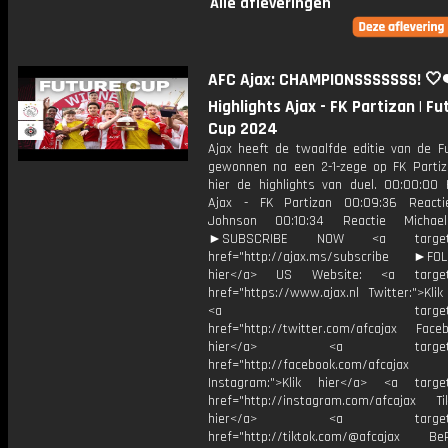
Alle afleveringen
AFC Ajax: CHAMPIONSSSSSSS! 🤍❤
Highlights Ajax - FK Partizan | Fu
Cup 2024
Ajax heeft de twaalfde editie van de F
gewonnen na een 2-1-zege op FK Partiza
hier de highlights van duel. 00:00:00 H
Ajax - FK Partizan 00:09:36 Reacti
Johnson 00:10:34 Reactie Micha
►SUBSCRIBE NOW <a target="
href="http://ajax.ms/subscribe ►FOL
hier</a> US Website: <a target=
href="https://www.ajax.nl Twitter:">Kli
<a target="_bl
href="http://twitter.com/afcajax Facebo
hier</a> <a target="_
href="http://facebook.com/afcajax
Instagram:">Klik hier</a> <a target
href="http://instagram.com/afcajax TikT
hier</a> <a target="_
href="http://tiktok.com/@afcajax BeRe