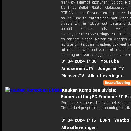
hier</a> Fanmail opsturen? Straat: Pl
17b (Pico Bello) Plaats: Alblasserdam 
2951GN Ik ben Giovanni en ik probeer he
op YouTube te entertainen met video's
video's zijn in 1080p, dat betekent d
upload video's als verhale
levensgebeurtenissen, vlogs en allerlei 
en random dingen. Reizen en vloggen vi
leukste om te doen. Ik upload ook veel v
mijn familie, want dat wordt altijd goed 
Elke dag om 17:30 kan jij een video verwa
01-04-2024 17:30
YouTube
Amusement.TV
Jongeren.TV
Mensen.TV
Alle afleveringen
Keuken Kampioen Divisie:
Samenvatting FC Emmen - FC Gr
26m ago - Samenvatting van het Keuken
Divisie-duel gespeeld op maandag 1 april.
01-04-2024 17:15
ESPN
Voetbal
Alle afleveringen