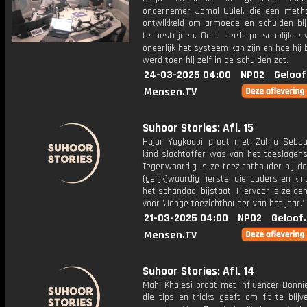
ondernemer Jamal Oulel, die een meth
ontwikkeld om armoede en schulden bij
te bestrijden. Oulel heeft persoonlijk e
oneerlijk het systeem kan zijn en hoe hij
werd toen hij zelf in de schulden zat.
24-03-2025 04:00
NPO2
Geloof
Mensen.TV
Suhoor Stories: Afl. 15
Hajar Yagkoubi praat met Zahra Sebba
kind slachtoffer was van het toeslagens
Tegenwoordig is ze toezichthouder bij de
(gelijk)waardig herstel die ouders en ki
het schandaal bijstaat. Hiervoor is ze g
voor 'Jonge toezichthouder van het jaar.'
21-03-2025 04:00
NPO2
Geloof
Mensen.TV
Suhoor Stories: Afl. 14
Mahi Khalesi praat met influencer Donni
die tips en tricks geeft om fit te blijv