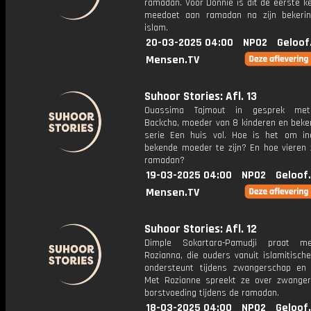
ramadan. Voor Donnie is dit de eerste ke
meedoet aan ramadan na zijn bekeri
islam.
20-03-2025 04:00
NPO2
Geloof
Mensen.TV
Suhoor Stories: Afl. 13
Ouassima Tajmout in gesprek me
Backcha, moeder van 8 kinderen en beke
serie Een huis vol. Hoe is het om i
bekende moeder te zijn? En hoe vieren 
ramadan?
19-03-2025 04:00
NPO2
Geloof
Mensen.TV
Suhoor Stories: Afl. 12
Dimple Sokartara-Pamudji praat m
Rozianna, die ouders vanuit islamitische
ondersteunt tijdens zwangerschap en b
Met Rozianne spreekt ze over zwange
borstvoeding tijdens de ramadan.
18-03-2025 04:00
NPO2
Geloof