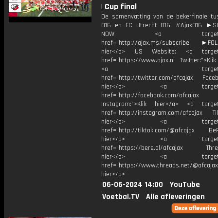
| Cup final
De samenvatting van de bekerfinale tu
O16 en FC Utrecht O16. #AjaxO16 ►S
NOW <a target="_b
href="http://ajax.ms/subscribe ►FOL
hier</a> US Website: <a target=
href="https://www.ajax.nl Twitter:">Kli
<a target="_bl
href="http://twitter.com/afcajax Facebo
hier</a> <a target="_
href="http://facebook.com/afcajax
Instagram:">Klik hier</a> <a target
href="http://instagram.com/afcajax TikT
hier</a> <a target="_
href="http://tiktok.com/@afcajax BeRe
hier</a> <a target="_
href="https://bere.al/afcajax Threa
hier</a> <a target="_
href="https://www.threads.net/@afcajax
hier</a>
06-06-2024 14:00
YouTube
Voetbal.TV
Alle afleveringen