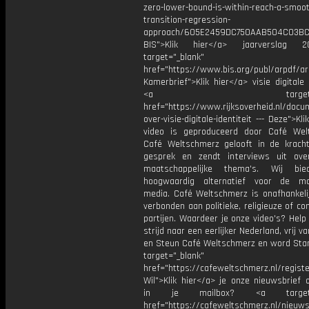
zero-lower-bound-is-within-reach-a-smoot
transition-regression-
approach/605E2459DC750AAB504C03B
BIS">Klik hier</a> jaarverslag 
target="_blank"
href="https://www.bis.org/publ/arpdf/ar
Kamerbrief">Klik hier</a> visie digitale i
<a target="_bl
href="https://www.rijksoverheid.nl/doc
over-visie-digitale-identiteit --- Deze">Kl
video is geproduceerd door Café Wel
Café Weltschmerz gelooft in de krach
gesprek en zendt interviews uit ove
maatschappelijke thema's. Wij bi
hoogwaardig alternatief voor de ma
media. Café Weltschmerz is onafhankelij
verbonden aan politieke, religieuze of c
partijen. Waardeer je onze video's? Help
strijd naar een eerlijker Nederland, vrij v
en Steun Café Weltschmerz en word Sta
target="_blank"
href="https://cafeweltschmerz.nl/registe
Wil">Klik hier</a> je onze nieuwsbrief 
in je mailbox? <a target="
href="https://cafeweltschmerz.nl/nieuws