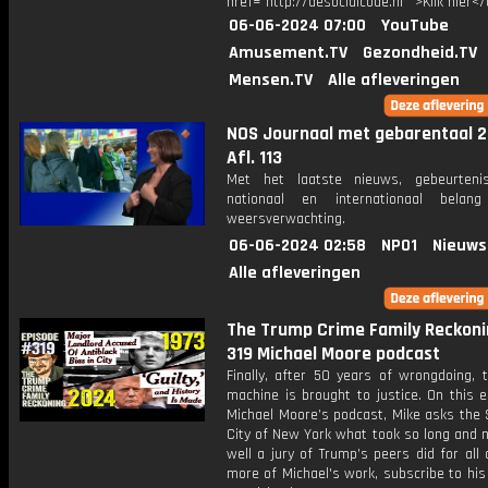
href="http://desocialcode.nl’’">Klik hier<
06-06-2024 07:00
YouTube
Amusement.TV
Gezondheid.TV
Mensen.TV
Alle afleveringen
NOS Journaal met gebarentaal 2
Afl. 113
Met het laatste nieuws, gebeurteni
nationaal en internationaal bela
weersverwachting.
06-06-2024 02:58
NPO1
Nieuws
Alle afleveringen
The Trump Crime Family Reckonin
319 Michael Moore podcast
Finally, after 50 years of wrongdoing, 
machine is brought to justice. On this 
Michael Moore’s podcast, Mike asks the 
City of New York what took so long and 
well a jury of Trump’s peers did for all 
more of Michael's work, subscribe to hi