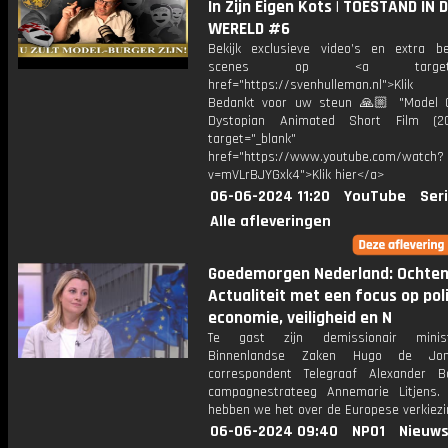
In Zijn Eigen Kots | TOESTAND IN 
WERELD #6
Bekijk exclusieve video’s en extra b
scenes op <a target="_
href="https://svenhulleman.nl">Klik
Bedankt voor uw steun 🙏🏼 "Model Ci
Dystopian Animated Short Film (2
target="_blank"
href="https://www.youtube.com/watch?
v=mVLrBJYGxk4">Klik hier</a>
06-06-2024 11:20
YouTube
Ser
Alle afleveringen
Goedemorgen Nederland: Ochte
Actualiteit met een focus op poli
economie, veiligheid en N
Te gast zijn demissionair mini
Binnenlandse Zaken Hugo de Jon
correspondent Telegraaf Alexander 
campagnestrateeg Annemarie Litjens
hebben we het over de Europese verkiezi
06-06-2024 09:40
NPO1
Nieuws