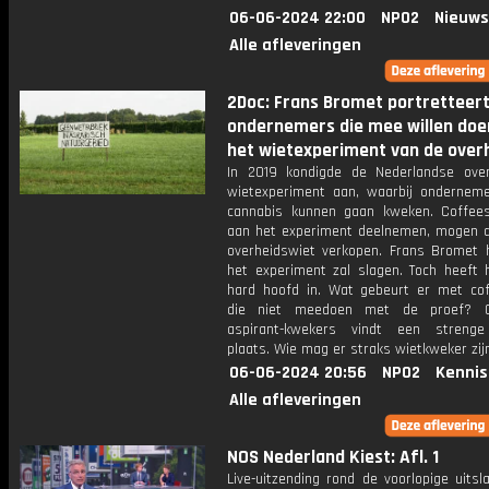
06-06-2024 22:00
NPO2
Nieuws
Alle afleveringen
2Doc: Frans Bromet portretteer
ondernemers die mee willen do
het wietexperiment van de over
In 2019 kondigde de Nederlandse ove
wietexperiment aan, waarbij onderneme
cannabis kunnen gaan kweken. Coffee
aan het experiment deelnemen, mogen d
overheidswiet verkopen. Frans Bromet 
het experiment zal slagen. Toch heeft h
hard hoofd in. Wat gebeurt er met co
die niet meedoen met de proef? 
aspirant-kwekers vindt een strenge
plaats. Wie mag er straks wietkweker zij
06-06-2024 20:56
NPO2
Kennis
Alle afleveringen
NOS Nederland Kiest: Afl. 1
Live-uitzending rond de voorlopige uits