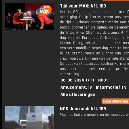
Tijd voor MAX: Afl. 109
Het is 80 jaar geleden dat operatie 
start ging. Philip Freriks neemt ons me
de tijd. * Prinses Margarita mocht een 
bokaal ontwerpen die tijdens de bekendm
de Witte Anjer 2024 wordt uitgereikt. *
dag van de Europese Verkiezingen in N
Marian Geling zet zich in om meer m
een verstandelijke beperking mee te lat
bij de stembureaus en Bianca van Za
vrijwilligerswerk in een van de vele stem
De cast van theatervoorstelling Harmoni
ons optreden met een voorproefje
voorstelling.
06-06-2024 17:11
NPO1
Amusement.TV
Informatief.TV
Alle afleveringen
NOS Journaal: Afl. 155
Met het laatste nieuws en de weersverw