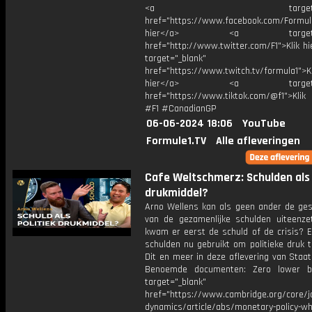
<a target="_bl
href="https://www.facebook.com/Formula
hier</a> <a target="_
href="http://www.twitter.com/F1">Klik h
target="_blank"
href="https://www.twitch.tv/formula1">Kl
hier</a> <a target="_
href="https://www.tiktok.com/@f1">Klik
#F1 #CanadianGP
06-06-2024 18:06
YouTube
Formule1.TV
Alle afleveringen
Cafe Weltschmerz: Schulden als 
drukmiddel?
Arno Wellens kan als geen ander de ges
van de gezamenlijke schulden uiteenze
kwam er eerst de schuld of de crisis? 
schulden nu gebruikt om politieke druk 
Dit en meer in deze aflevering van Staat
Benoemde documenten: Zero lower b
target="_blank"
href="https://www.cambridge.org/core/
dynamics/article/abs/monetary-policy-wh