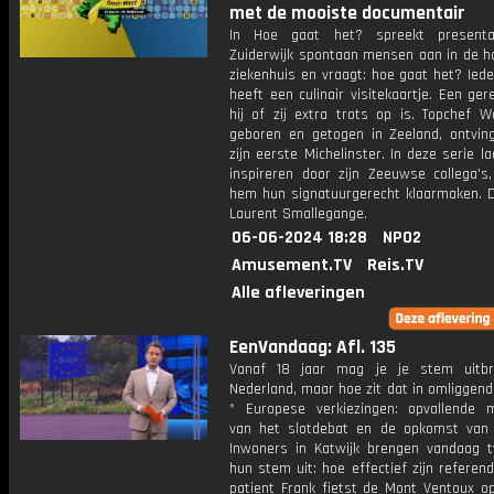
met de mooiste documentair
In Hoe gaat het? spreekt presenta
Zuiderwijk spontaan mensen aan in de ha
ziekenhuis en vraagt: hoe gaat het? Ied
heeft een culinair visitekaartje. Een ge
hij of zij extra trots op is. Topchef W
geboren en getogen in Zeeland, ontvin
zijn eerste Michelinster. In deze serie laa
inspireren door zijn Zeeuwse collega's,
hem hun signatuurgerecht klaarmaken. D
Laurent Smallegange.
06-06-2024 18:28
NPO2
Amusement.TV
Reis.TV
Alle afleveringen
EenVandaag: Afl. 135
Vanaf 18 jaar mag je je stem uitbr
Nederland, maar hoe zit dat in omliggen
* Europese verkiezingen: opvallende
van het slotdebat en de opkomst van 
Inwoners in Katwijk brengen vandaag 
hun stem uit: hoe effectief zijn referen
patient Frank fietst de Mont Ventoux o