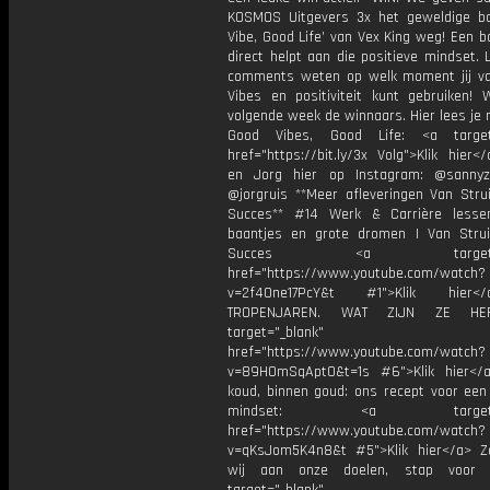
KOSMOS Uitgevers 3x het geweldige b
Vibe, Good Life’ van Vex King weg! Een b
direct helpt aan die positieve mindset. 
comments weten op welk moment jij v
Vibes en positiviteit kunt gebruiken! 
volgende week de winnaars. Hier lees je
Good Vibes, Good Life: <a target=
href="https://bit.ly/3x Volg">Klik hier
en Jorg hier op Instagram: @sannyz
@jorgruis **Meer afleveringen Van Strui
Succes** #14 Werk & Carrière lesse
baantjes en grote dromen | Van Strui
Succes <a target="_b
href="https://www.youtube.com/watch?
v=2f4One17PcY&t #1">Klik hier
TROPENJAREN. WAT ZIJN ZE HEF
target="_blank"
href="https://www.youtube.com/watch?
v=89H0mSqApt0&t=1s #6">Klik hier</
koud, binnen goud: ons recept voor een 
mindset: <a target="_
href="https://www.youtube.com/watch?
v=qKsJom5K4n8&t #5">Klik hier</a> 
wij aan onze doelen, stap voor