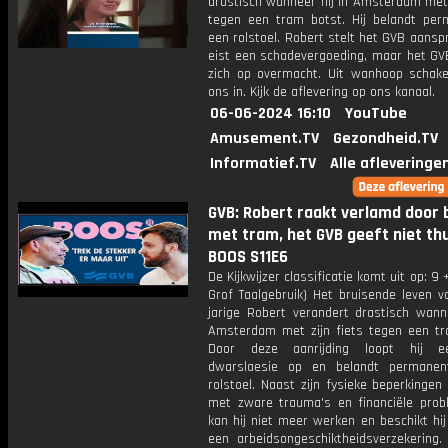
drastisch wanneer hij in Amsterdam met 
tegen een tram botst. Hij belandt per
een rolstoel. Robert stelt het GVB aanspr
eist een schadevergoeding, maar het GV
zich op overmacht. Uit wanhoop schake
ons in. Kijk de aflevering op ons kanaal.
06-06-2024 16:10
YouTube
Amusement.TV
Gezondheid.TV
Informatief.TV
Alle afleveringe
GVB: Robert raakt verlamd door 
met tram, het GVB geeft niet thu
BOOS S11E6
De Kijkwijzer classificatie komt uit op: 9 
Grof Taalgebruik) Het bruisende leven v
jarige Robert verandert drastisch wanne
Amsterdam met zijn fiets tegen een tr
Door deze aanrijding loopt hij 
dwarslaesie op en belandt permanen
rolstoel. Naast zijn fysieke beperkingen
met zware trauma's en financiële prob
kan hij niet meer werken en beschikt hij
een arbeidsongeschiktheidsverzekering. 