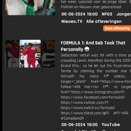
het weer, speciaal voor de jonge kijker.
Politiek en Nieuws met gebarentaal.
06-06-2024 19:00
NPO3
Jonger
Nieuws.TV
Alle afleveringen
FORMULA 1: And Seb Took That
Personally 😳
Sebastian Vettel was hit with a time pe
crowding Lewis Hamilton during the 2019
Grand Prix... so he let out his frustratio
ferme by claiming the number one b
himself! For more F1® videos, 
target="_blank" href="https://www.For
Follow">Klik hier</a> F1®: <a target
href="https://www.instagram.com/F1
https://www.facebook.com/Formula1/
https://www.twitter.com/F1
https://www.twitch.tv/formula1
https://www.tiktok.com/@f1 #F1">Klik
#CanadianGP
06-06-2024 19:00
YouTube