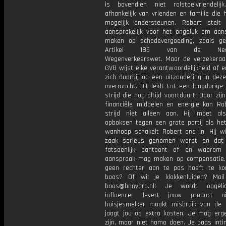
is bovendien niet rolstoelvriendelij
afhankelijk van vrienden en familie die
mogelijk ondersteunen. Robert stel
aansprakelijk voor het ongeluk om aan
maken op schadevergoeding, zoals ge
Artikel 185 van de Neder
Wegenverkeerswet. Maar de verzekeraa
GVB wijst elke verantwoordelijkheid af 
zich daarbij op een uitzondering in deze
overmacht. Dit leidt tot een langdurige 
strijd die nog altijd voortduurt. Door zij
financiële middelen en energie kan Ro
strijd niet alleen aan. Hij moet als
opboksen tegen een grote partij als het
wanhoop schakelt Robert ons in. Hij wil
zaak serieus genomen wordt en dat
fatsoenlijk aantoont of en waarom 
aanspraak mag maken op compensatie,
geen rechter aan te pas hoeft te k
boos? Of wil je klokkenluiden? Mai
boos@bnnvara.nl! Je wordt opgeli
influencer levert jouw product n
huisjesmelker maakt misbruik van de
jaagt jou op extra kosten. Je mag er
zijn, maar niet homo doen. Je baas inti