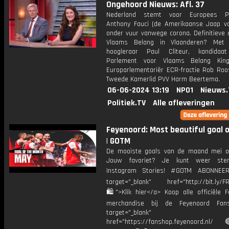
Ongehoord Nieuws: Afl. 37
Nederland stemt voor Europees Pa
Anthony Fauci (de Amerikaanse Jaap va
onder vuur vanwege corona. Definitieve 
Vlaams Belang in Vlaanderen? Met 
hoogleraar Paul Cliteur, kandidaa
Parlement voor Vlaams Belang King
Europarlementariër ECR-fractie Rob Roo
Tweede Kamerlid PVV Harm Beertema.
06-06-2024 13:19
NPO1
Nieuws.
Politiek.TV
Alle afleveringen
Feyenoord: Most beautiful goal 
| GOTM
De mooiste goals van de maand mei op
Jouw favoriet? Je kunt weer st
Instagram Stories! #GOTM ABONNE
target="_blank" href="http://bit.ly/F
🛍">Klik hier</a> Koop alle officiële F
merchandise bij de Feyenoord Fan
target="_blank"
href="https://fanshop.feyenoord.nl/