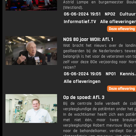
Astrid Lampe en burgemeester Bouk
(Westland).
06-06-2024 19:51
NPO2
Cultuur
Informatief.TV
Alle afleveringe
NOS 80 jaar WOII: Afl. 1
Wat bracht het nieuws over de landi
geallieerden bij de Nederlanders tewe
belangrijk is het voor de veteranen van 
zelf voor deze 80e verjaardag naar Nor
reizen?
06-06-2024 19:05
NPO1
Kennis
Alle afleveringen
Op de spoed: Afl. 3
Bij de centrale balie verdeelt de coö
verpleegkundige de patiënten onder het 
In de wachtkamer heeft zich een patië
met niet één, maar twee breuken.
verpleegkundige Robert mevrouw Buys
naar de behandelkamer, verdiept Gor z