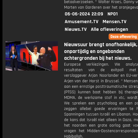
betaalverzoeken. * Wolter Kroes, Danny v
Marten van Garderen over het oranjegevo
06-06-2024 22:09
NPO1
Amusement.TV
Mensen.TV
Nieuws.TV
Alle afleveringen
Nieuwsuur brengt onafhankelijk,
onpartijdig en ongebonden
achtergronden bij het nieuws.
Europese verkiezingen. We analy
resultaten van de exitpoll met 
verslaggever Arjan Noorlander en EU-ver
Arjen van der Horst in Brussel. * Mensen 
aan een ernstige posttraumatische stres
(PTSS) kunnen baat hebben bij therapi
MDMA, de werkzame stof in xtc, wordt 
We spreken een psycholoog en een pa
zeggen allebei goede ervaringen te 
Spanningen tussen Israël en Libanon. Ho
de kans dat Israël niet alleen in Gaza, m
het noorden een grote oorlog gaat v
vragen het Midden-Oostencorresponde
Habiballah.