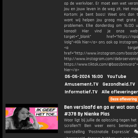
op de werkvloer. Er moet een wet veran
jou en jouw leven in de weg zit. Het mo
Kortom: je bent boos! Weet ons dan t
want wij helpen jou graag met grote 
problemen. Elke donderdag om 16:00 u
kanaal! Hier vind je onze webs
target="_blank" href="https://npo3
Volg">Klik hier</a> ons ook op Instagram 
<a target="_bl
href="http://www.instagram.com/boosb
http://www.instagram.com/debroervanr
https://www.tiktok.com/@boosbnnvara">
hier</a>
06-06-2024 16:00
YouTube
Amusement.TV
Gezondheid.TV
Informatief.TV
Alle afleveringe
Ben verslaafd en ga er wat aan d
#378 By Nienke Plas
Waar ligt bij jullie de oplossing tegen het
scrollen?! Ben weer eens benieuw
voorstelling 'Postnatale Expressie'