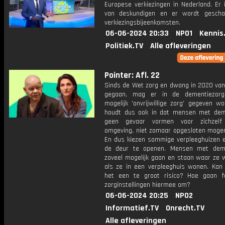
Europese verkiezingen in Nederland. Er 
van deskundigen en er wordt gescha
verkiezingsbijeenkomsten.
06-06-2024 20:33
NPO1
Kennis
Politiek.TV
Alle afleveringen
Pointer: Afl. 22
Sinds de Wet zorg en dwang in 2020 van 
gegaan, mag er in de dementiezor
mogelijk 'onvrijwillige zorg' gegeven w
houdt dus ook in dat mensen met dem
geen gevaar vormen voor zichzel
omgeving, niet zomaar opgesloten moge
En dus kiezen sommige verpleeghuizen 
de deur te openen. Mensen met deme
zoveel mogelijk gaan en staan waar ze w
als ze in een verpleeghuis wonen. Kan 
het een te groot risico? Hoe gaan f
zorginstellingen hiermee om?
06-06-2024 20:25
NPO2
Informatief.TV
Onrecht.TV
Alle afleveringen