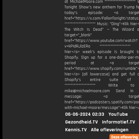
at MichaelMoore.com ********************
Tonight Show's new anthem for Trump fe
today's episode: ⁠<a target="
href="https://x.com/FallonTonight/statu
******************** Music: "⁠Ding">Klik hi
The Witch Is Dead⁠" — The Wizard 
target="_blank"
href="https://www.youtube.com/watch?
v=kPIdRJlzERo ******************** T
hier</a> week's episode is brought 
Shopify. Sign up for a one-dollar-per-m
period at ⁠<a target="_
href="https://www.shopify.com/rumble⁠">
hier</a> [all lowercase] and get full 
Shopify’s entire suite of fe
******************** Write t
mike@michaelmoore.com Send in 
message: <a target="_
href="https://podcasters.spotify.com/p
with-michael-moore/message">Klik hier<
06-06-2024 02:33
YouTube
Gezondheid.TV
Informatief.TV
Kennis.TV
Alle afleveringen