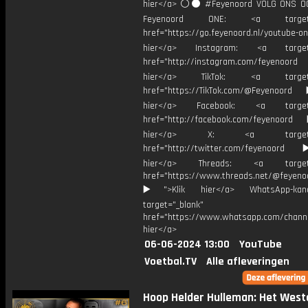
hier</a> ⚪️⚫ #Feyenoord VOLG ONS OO
Feyenoord ONE: <a target="
href="https://go.feyenoord.nl/youtube-on
hier</a> Instagram: <a target=
href="http://instagram.com/feyenoord
hier</a> TikTok: <a target="
href="https://TikTok.com/@Feyenoord
hier</a> Facebook: <a target="
href="http://facebook.com/feyenoord
hier</a> X: <a target="_
href="http://twitter.com/feyenoord
hier</a> Threads: <a target="
href="https://www.threads.net/@feyeno
▶️">Klik hier</a> WhatsApp-kan
target="_blank"
href="https://www.whatsapp.com/chann
hier</a>
06-06-2024 13:00
YouTube
Voetbal.TV
Alle afleveringen
Hoop Helder Hulleman: Het Weste