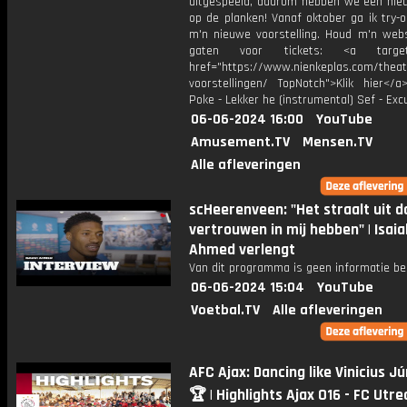
uitgespeeld, daarom hebben we een ni
op de planken! Vanaf oktober ga ik try-
m'n nieuwe voorstelling. Houd m'n webs
gaten voor tickets: <a target=
href="https://www.nienkeplas.com/theat
voorstellingen/ TopNotch">Klik hier</a
Poke - Lekker he (instrumental) Sef - Ex
06-06-2024 16:00
YouTube
Amusement.TV
Mensen.TV
Alle afleveringen
scHeerenveen: "Het straalt uit d
vertrouwen in mij hebben" | Isaia
Ahmed verlengt
Van dit programma is geen informatie be
06-06-2024 15:04
YouTube
Voetbal.TV
Alle afleveringen
AFC Ajax: Dancing like Vinicius Jú
🏆 | Highlights Ajax O16 - FC Utre