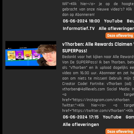
Wil">Klik hier</a> je op de hoogt
gebracht van onze nieuwe video's? Klik 
dan op Abonneren!
06-06-2024 18:00
YouTube
Beu
Informatief.TV
Alle afleveringe
vThorben: Alle Rewards Claimen
SUPERPass!
Bedankt voor het kijken naar Alle Rewar
Van De SUPERPass! Ik ben Thorben, bet
als "vThorben" en ik upload dagelijks e
video om 16:30 uur. Abonneer en zet het
aan om niets te missen! Gebruik mijn 
Creator Code! Fortnite: vThorben (ad) 
vthorben@4alllevels.com Social Media: I
<a target="_bl
href="https://instagram.com/vthorben
Twitter:">Klik hier</a> <a target=
href="https://twitter.com/vThorben">Klik
06-06-2024 17:15
YouTube
Gam
Alle afleveringen