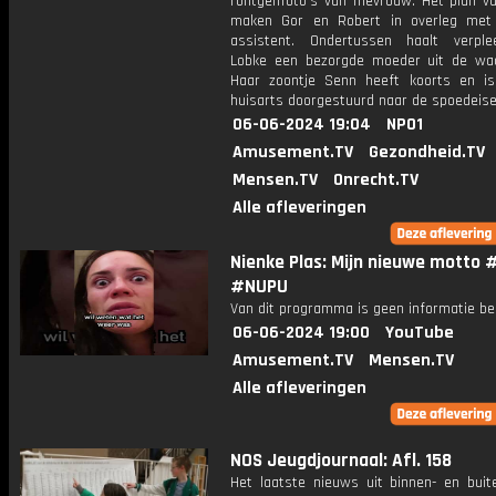
röntgenfoto's van mevrouw. Het plan v
maken Gor en Robert in overleg met
assistent. Ondertussen haalt verple
Lobke een bezorgde moeder uit de wa
Haar zoontje Senn heeft koorts en i
huisarts doorgestuurd naar de spoedeise
06-06-2024 19:04
NPO1
Amusement.TV
Gezondheid.TV
Mensen.TV
Onrecht.TV
Alle afleveringen
Nienke Plas: Mijn nieuwe motto 
#NUPU
Van dit programma is geen informatie be
06-06-2024 19:00
YouTube
Amusement.TV
Mensen.TV
Alle afleveringen
NOS Jeugdjournaal: Afl. 158
Het laatste nieuws uit binnen- en buit