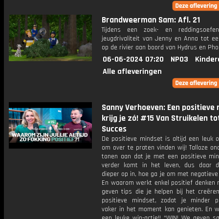
Brandweerman Sam: Afl. 21
Tijdens een zoek- en reddingsoefen
jeugdrivaliteit van Jenny en Anna tot e
op de rivier aan boord van Hydrus en Pho
06-06-2024 07:20
NPO3
Kinder
Alle afleveringen
Sanny Verhoeven: Een positieve
krijg je zó! #15 Van Struikelen to
Succes
De positieve mindset is altijd een leuk
om over te praten vinden wij! Talloze o
tonen aan dat je met een positieve min
verder komt in het leven, dus daar 
dieper op in, hoe ga je om met negatiev
En waarom werkt enkel positief denken 
geven tips die je helpen bij het creëre
positieve mindset, zodat je minder p
vaker in het moment kan genieten. En 
een leuke win-actie!! *WIN! We geven 