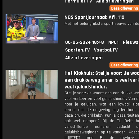
Formule1.TV
Alle afleveringen
NOS Sportjournaal: Afl. 112
Met het belangrijkste sportnieuws van de
06-06-2024 18:48
NPO1
Nieuws
Sporten.TV
Voetbal.TV
Alle afleveringen
Het Klokhuis: Stel je voor: Je wo
een drukke weg en er is veel ver
veel geluidshinder.
Stel je voor: Je woont aan een drukke we
veel verkeer en veel geluidshinder. Van a
hoor je geluiden. Wat een lawaai! Ho
ervoor dat de omgeving nog leefbaar 
deze drukke prikkels? Kun je deze 'buiten
ook wel dempen? Bij de TU Delft h
verschillende manieren bedacht
geluidsbewegingen op te vangen. Pascal
LUISTERT mee. Bij de cowboys