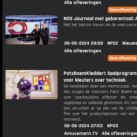
Alle afleveringen
NOS Journaal met gebarentaal: Af
Met het laatste nieuws en de weersverw
06-06-2024 09:00
NPO2
Nieuws
Alle afleveringen
PatsBoemKledder!: Spelprogra
voor kleuters over techniek.
De kandidaten doen een memoryspel. Verl
dan zorgen de monsters Pats! Boem! en
voor spectaculaire effecten als ontpl
vogelpoep en vallende gewichten. Als ie
dan verschijnt er op één van de schilde
film over het productieproces van een 
voorwerp.
06-06-2024 07:53
NPO3
Amusement.TV
Alle afleveringe