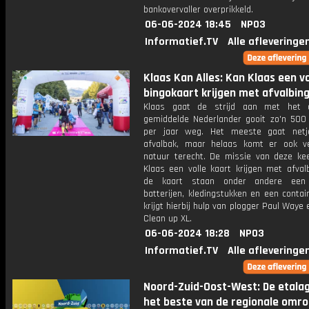
bankovervaller overprikkeld.
06-06-2024 18:45
NPO3
Informatief.TV
Alle afleveringe
Klaas Kan Alles: Kan Klaas een vo
bingokaart krijgen met afvalbin
Klaas gaat de strijd aan met het a
gemiddelde Nederlander gooit zo'n 500 k
per jaar weg. Het meeste gaat netj
afvalbak, maar helaas komt er ook v
natuur terecht. De missie van deze kee
Klaas een volle kaart krijgen met afval
de kaart staan onder andere een 
batterijen, kledingstukken en een contai
krijgt hierbij hulp van plogger Paul Waye 
Clean up XL.
06-06-2024 18:28
NPO3
Informatief.TV
Alle afleveringe
Noord-Zuid-Oost-West: De etala
het beste van de regionale omr