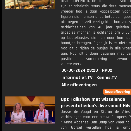
distributiecentra, de kassen, de slacht
zijn er arbeidsbureaus die deze mensen
vroeger had je daar koppelbazen voor:
figuren die mensen onderbetaalden, gee
afdroegen en zelf veel geld in hun zak 
archiefbeelden van 40 jaar geleden
groepjes mannen 's ochtends om 5 uu
op bestelbusjes die hen naar hun laa
baantjes brengen. Eigenlijk is er niets 
Nog altijd rijden de busjes in alle vro
aan. Nog altijd doen degenen met d
positie in de samenleving het zwaars
vuilste werk.
06-06-2024 23:20
NPO2
Informatief.TV
Kennis.TV
Alle afleveringen
Op1: Talkshow met wisselende
presentatieduo's, live vanuit Hil
Josse de Voogd en Stefan de Vries
verkiezingen voor een nieuw Europees P
* Anne Abbenes, Jan Jaap van Weering
van Gorsel vertellen hoe je om