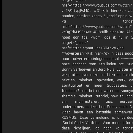
target="_blank"
href="https://www.youtube.com/watch?
v=2A9rtypjFsM&t #3">Klik hier</a> Jez
houden, comfort zones & jezelf opnieuw 
<a target="_bl
href="https://www.youtube.com/watch?
v=8gTriMJ92o4&t #11">Klik hier</a> ‘All
nooit aan toe kwam, doe ik nu in 2
target="_blank"
href="https://youtu.be/S9AaWLxjddI ----
**Adverteren">Klik hier</a> in deze pod
naar: adverteren@dagennacht.nl ----------
onze podcast ‘Van Struikelen tot Su
Sanny Verhoeven en Jorg Ruis. Luister m
we praten over onze inzichten en ervari
relaties, mindset, opvoeden, werk, ge
spiritualiteit en meer. Suggesties, 
feedback? Laat het ons weten op sanny
Thema's: mindset, tutorial, how to, pod
zijn, manifesteren, tips, oordee
ondernemen, ouderschap Sanny zoekt Ge
video bevat een betaalde samenwer
KOSMOS. Deze vermelding is onderde
‘Social Code: YouTube’. Voor meer infor
deze richtlijnen, ga naar <a target