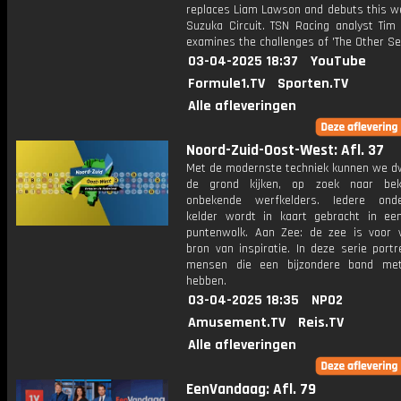
replaces Liam Lawson and debuts this w
Suzuka Circuit. TSN Racing analyst Tim
examines the challenges of 'The Other Se
03-04-2025 18:37
YouTube
Formule1.TV
Sporten.TV
Alle afleveringen
Noord-Zuid-Oost-West: Afl. 37
Met de modernste techniek kunnen we d
de grond kijken, op zoek naar be
onbekende werfkelders. Iedere onde
kelder wordt in kaart gebracht in e
puntenwolk. Aan Zee: de zee is voor 
bron van inspiratie. In deze serie port
mensen die een bijzondere band me
hebben.
03-04-2025 18:35
NPO2
Amusement.TV
Reis.TV
Alle afleveringen
EenVandaag: Afl. 79