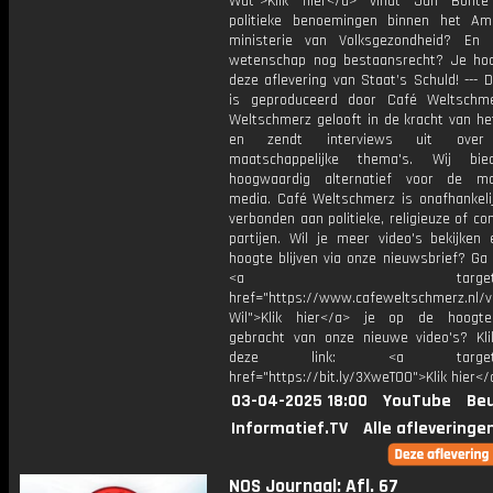
Wat">Klik hier</a> vindt Jan Bont
politieke benoemingen binnen het Am
ministerie van Volksgezondheid? En
wetenschap nog bestaansrecht? Je hoo
deze aflevering van Staat’s Schuld! --- 
is geproduceerd door Café Weltschm
Weltschmerz gelooft in de kracht van he
en zendt interviews uit over 
maatschappelijke thema's. Wij bi
hoogwaardig alternatief voor de ma
media. Café Weltschmerz is onafhankelij
verbonden aan politieke, religieuze of c
partijen. Wil je meer video's bekijken
hoogte blijven via onze nieuwsbrief? Ga
<a target="_bl
href="https://www.cafeweltschmerz.nl/v
Wil">Klik hier</a> je op de hoogt
gebracht van onze nieuwe video's? Kl
deze link: <a target="_
href="https://bit.ly/3XweTO0">Klik hier</
03-04-2025 18:00
YouTube
Beu
Informatief.TV
Alle afleveringe
NOS Journaal: Afl. 67