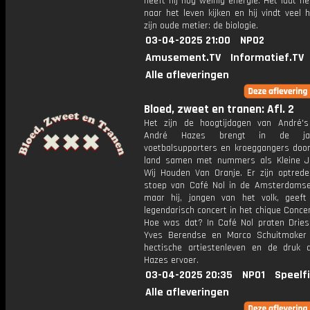
heeft hij nog weinig energie. Het laat 
naar het leven kijken en hij vindt veel 
zijn oude metier: de biologie.
03-04-2025 21:00
NPO2
Amusement.TV
Informatief.TV
Alle afleveringen
Bloed, zweet en tranen: Afl. 2
Het zijn de hoogtijdagen van André's 
André Hazes brengt in de j
voetbalsupporters en kroeggangers door
land samen met nummers als Kleine 
Wij Houden Van Oranje. Er zijn optred
stoep van Café Nol in de Amsterdams
maar hij, jongen van het volk, geef
legendarisch concert in het chique Conc
Hoe was dat? In Café Nol praten Dries 
Yves Berendse en Marco Schuitmaker
hectische artiestenleven en de druk 
Hazes ervoer.
03-04-2025 20:35
NPO1
Speelf
Alle afleveringen