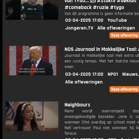
van TYGO... 🫠 #stuktv #dekluis
#comeback #ruzie #tygo
Van dit programma is geen informatie be
03-04-2025 17:00
YouTube
Jongeren.TV
Alle afleveringen
NOS Journaal in Makkelijke Taal: 
Journaal in makkelijke taal met extra ui
een rustig tempo. Met het laatste nieu
weer.
03-04-2025 17:00
NPO1
Nieuws
Alle afleveringen
Neighbours
Remi wordt overrompeld do
onaangekondigde bezoeker. Jane is v
wanneer Clint overdag op school moet 
Nell vertrouwt Paul niet wanneer hij li
Terese.