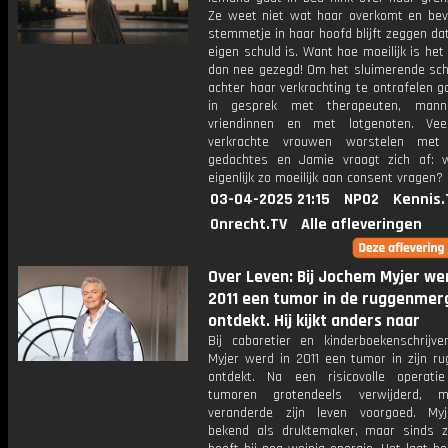
Ze weet niet wat haar overkomt en bevr
stemmetje in haar hoofd blijft zeggen da
eigen schuld is. Want hoe moeilijk is he
dan nee gezegd! Om het sluimerende sch
achter haar verkrachting te ontrafelen 
in gesprek met therapeuten, mann
vriendinnen en met lotgenoten. Vee
verkrachte vrouwen worstelen met 
gedachtes en Jamie vraagt zich af: 
eigenlijk zo moeilijk aan consent vragen?
03-04-2025 21:15
NPO2
Kennis.
Onrecht.TV
Alle afleveringen
Over Leven: Bij Jochem Myjer wer
2011 een tumor in de ruggenmer
ontdekt. Hij kijkt anders naar
Bij cabaretier en kinderboekenschrijv
Myjer werd in 2011 een tumor in zijn r
ontdekt. Na een risicovolle operati
tumoren grotendeels verwijderd, 
veranderde zijn leven voorgoed. My
bekend als druktemaker, maar sinds zi