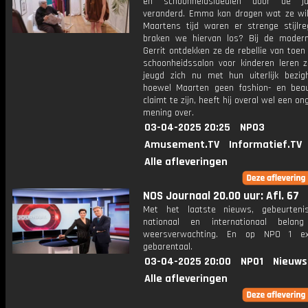
en schoonheidsidealen door de ja
veranderd. Emma kan dragen wat ze wil
Maartens tijd waren er strenge stijlre
braken we hiervan los? Bij de mode
Gerrit ontdekken ze de rebellie van toen
schoonheidssalon voor kinderen leren 
jeugd zich nu met hun uiterlijk bezig
hoewel Maarten geen fashion- en beau
claimt te zijn, heeft hij overal wel een o
mening over.
03-04-2025 20:25
NPO3
Amusement.TV
Informatief.TV
Alle afleveringen
NOS Journaal 20.00 uur: Afl. 67
Met het laatste nieuws, gebeurteni
nationaal en internationaal bela
weersverwachting. En op NPO 1 e
gebarentaal.
03-04-2025 20:00
NPO1
Nieuws
Alle afleveringen