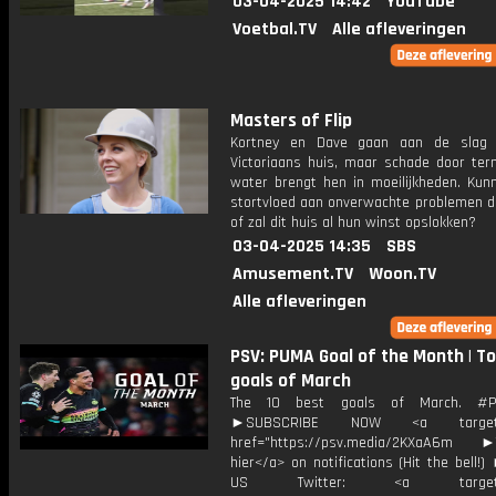
03-04-2025 14:42
YouTube
Voetbal.TV
Alle afleveringen
Masters of Flip
Kortney en Dave gaan aan de slag
Victoriaans huis, maar schade door ter
water brengt hen in moeilijkheden. Kun
stortvloed aan onverwachte problemen do
of zal dit huis al hun winst opslokken?
03-04-2025 14:35
SBS
Amusement.TV
Woon.TV
Alle afleveringen
PSV: PUMA Goal of the Month | To
goals of March
The 10 best goals of March. #P
►SUBSCRIBE NOW <a target="
href="https://psv.media/2KXaA6m ►T
hier</a> on notifications (Hit the bell
US Twitter: <a target="_