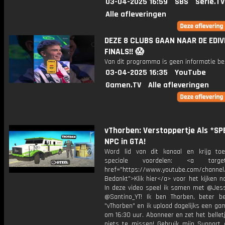
03-04-2025 16:59
SBS
Serie.TV
Alle afleveringen
DEZE 8 CLUBS GAAN NAAR DE EDIVI
FINALS!! 😱
Van dit programma is geen informatie be
03-04-2025 16:35
YouTube
Gamen.TV
Alle afleveringen
vThorben: Verstoppertje Als *SP
NPC in GTA!
Word lid van dit kanaal en krijg to
speciale voordelen: <a target=
href="https://www.youtube.com/channel
Bedankt">Klik hier</a> voor het kijken naa
In deze video speel ik samen met @Jess
@Santino_YT! Ik ben Thorben, beter b
"vThorben" en ik upload dagelijks een ga
om 16:30 uur. Abonneer en zet het belle
niets te missen! Gebruik mijn Support 