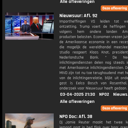
Alle afleveringen
Nieuwsuur: Afl. 92
Importheffingen VS leiden tot wer
ontzetting. Trump voert de heffingen
volgens hem andere landen Amer
producten belasten. Economen vrezen jui
de Amerikaanse economie in een reces
die mogelijk de wereldhandel meeslee
studio reageert Klaas Knot, preside
Nederlandsche Bank. * De Nede
inlichtingendiensten delen nog steeds i
met Amerikaanse inlichtingendiensten. D
MIVD zijn tot nu toe terughoudend met h
van de inlichtingenrelatie, blijkt uit ond
gast is Eelco Bosch van Rosenthal,
onderzoek voor Nieuwsuur heeft gedaan.
03-04-2025 21:30
NPO2
Nieuws
Alle afleveringen
NPO Doc: Afl. 38
Dj Jamie Reuter maakt het twee k
iemand gaat in bed flink over haar gren