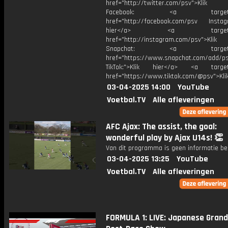
href="http://twitter.com/psv">Klik
Facebook: <a target="_
href="http://facebook.com/psv Instagr
hier</a> <a target="_
href="http://instagram.com/psv">Klik
Snapchat: <a target="_
href="https://www.snapchat.com/add/p
TikTok:">Klik hier</a> <a target=
href="https://www.tiktok.com/@psv">Klik
03-04-2025 14:00
YouTube
Voetbal.TV
Alle afleveringen
AFC Ajax: The assist, the goal:
wonderful play by Ajax U14s! 👏
Van dit programma is geen informatie be
03-04-2025 13:25
YouTube
Voetbal.TV
Alle afleveringen
FORMULA 1: LIVE: Japanese Grand