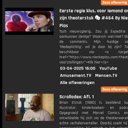
Eerste regie klus, voor iemand a
zijn theaterstuk 🎭 #464 By Ni
Plas
Toch nieuwsgierig.. Zou jij Expeditie
aankunnen denkje? Waarom wel/niet? Bo
de comments. Mijn huidige voor
'Medeplichtig', wil je daar bij zijn? Ti
beschikbaar via: <a target="
href="https://www.nienkeplas.com/theat
voorstellingen/">Klik hier</a>
03-04-2025 16:00
YouTube
Amusement.TV
Mensen.TV
Alle afleveringen
Scrollodex: Afl. 1
Brian Elstak (1980) is beeldend ku
illustrator, kinderboeken- en podc
Opgegroeid met Marvel Comics en
ontwikkelde hij zich via de theaterwere
echte verhalenverteller. Daarbij zoekt hi