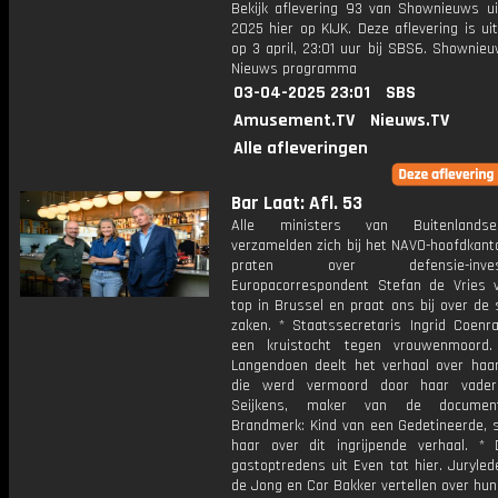
Bekijk aflevering 93 van Shownieuws ui
2025 hier op KIJK. Deze aflevering is u
op 3 april, 23:01 uur bij SBS6. Shownie
Nieuws programma
03-04-2025 23:01
SBS
Amusement.TV
Nieuws.TV
Alle afleveringen
Bar Laat: Afl. 53
Alle ministers van Buitenlands
verzamelden zich bij het NAVO-hoofdkant
praten over defensie-investe
Europacorrespondent Stefan de Vries 
top in Brussel en praat ons bij over de
zaken. * Staatssecretaris Ingrid Coenra
een kruistocht tegen vrouwenmoord.
Langendoen deelt het verhaal over haa
die werd vermoord door haar vade
Seijkens, maker van de documenta
Brandmerk: Kind van een Gedetineerde, 
haar over dit ingrijpende verhaal. *
gastoptredens uit Even tot hier. Juryle
de Jong en Cor Bakker vertellen over hun