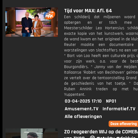
Tijd voor MAX: Afl. 64
Een schilderij dat miljoenen waard 
opbergen en er tóch mee pr
Meesterschilder Leo Hortensius schil
exacte kopie van het kunstwerk, waarn
de wand kwam en het origineel in de klui
Reuter maakte een documentaire
worstelingen van slachtoffers na een ver
* Bart van Loo heeft een culturele prijs
voor zijn werk, o.a. voor de best
Bourgondiërs. * Janny van der Heijden
Italiaanse 'Robèrt van Beckhoven' geïnt
ze vertelt over de tentoonstelling Grand
de geschiedenis van het toetje. * D
Ruben Annink treden op met hun
Yuppentent.
03-04-2025 17:10
NPO1
Amusement.TV
Informatief.TV
Alle afleveringen
ZO reageerden WIJ op de COME