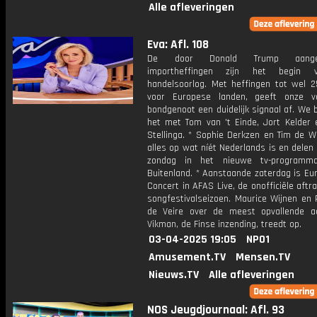
Alle afleveringen
Eva: Afl. 108
De door Donald Trump aangek
importheffingen zijn het begin
handelsoorlog. Met heffingen tot wel 2
voor Europese landen, geeft onze v
bondgenoot een duidelijk signaal af. We
het met Tom van 't Einde, Jort Kelder 
Stellinga. * Sophie Derkzen en Tim de W
alles op wat níét Nederlands is en delen
zondag in het nieuwe tv-programm
Buitenland. * Aanstaande zaterdag is Eur
Concert in AFAS Live, de onofficiële aftr
songfestivalseizoen. Maurice Wijnen en 
de Veire over de meest opvallende ac
Vikman, de Finse inzending, treedt op.
03-04-2025 19:05
NPO1
Amusement.TV
Mensen.TV
Nieuws.TV
Alle afleveringen
NOS Jeugdjournaal: Afl. 93