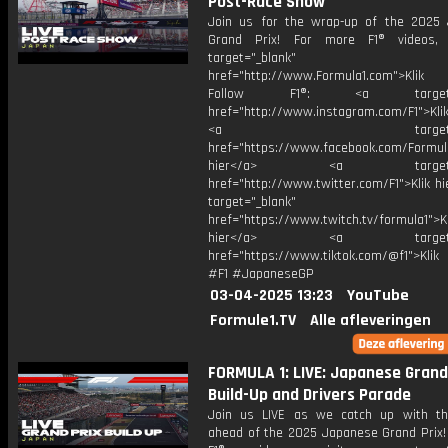
Post-Race Show
Join us for the wrap-up of the 2025
Grand Prix! For more F1® videos, 
target="_blank"
href="http://www.Formula1.com">Klik
Follow F1®: <a target="_
href="http://www.instagram.com/F1">Klik
<a target="_bl
href="https://www.facebook.com/Formula
hier</a> <a target="_
href="http://www.twitter.com/F1">Klik h
target="_blank"
href="https://www.twitch.tv/formula1">Kl
hier</a> <a target="_
href="https://www.tiktok.com/@f1">Klik
#F1 #JapaneseGP
03-04-2025 13:23
YouTube
Formule1.TV
Alle afleveringen
FORMULA 1: LIVE: Japanese Grand
Build-Up and Drivers Parade
Join us LIVE as we catch up with th
ahead of the 2025 Japanese Grand Prix!