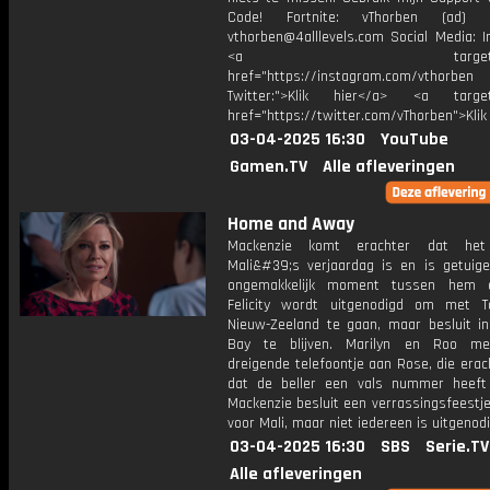
Code! Fortnite: vThorben (ad) B
vthorben@4alllevels.com Social Media: I
<a target="_bl
href="https://instagram.com/vthorben
Twitter:">Klik hier</a> <a target=
href="https://twitter.com/vThorben">Klik
03-04-2025 16:30
YouTube
Gamen.TV
Alle afleveringen
Home and Away
Mackenzie komt erachter dat he
Mali&#39;s verjaardag is en is getuig
ongemakkelijk moment tussen hem 
Felicity wordt uitgenodigd om met 
Nieuw-Zeeland te gaan, maar besluit 
Bay te blijven. Marilyn en Roo me
dreigende telefoontje aan Rose, die era
dat de beller een vals nummer heeft 
Mackenzie besluit een verrassingsfeestj
voor Mali, maar niet iedereen is uitgenodi
03-04-2025 16:30
SBS
Serie.TV
Alle afleveringen