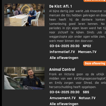
De Kist: Afl. 1
Al bijna dertig jaar werkt Job Knoester
mensen die tbs hebben gekregen en door
heen heeft hij de donkere kante
samenleving goed leren kennen. Na 
periodes in zijn eigen leven werd het t
naar zichzelf te kijken. Sinds Job z
weggestopte pijn onder ogen wilde zien,
werk meer binnen dan daarvoor.
03-04-2025 20:30
NPO2
Informatief.TV
Mensen.TV
Alle afleveringen
Animal Control
Frank en Victoria gaan op de uitkijk s
midden van een &#39;grapjesoorlog&#3
en Emily zorgen voor Shred, die on
hersenschudding heeft opgelopen.
03-04-2025 20:30
SBS
Amusement.TV
Natuur.TV
Alle afleveringen