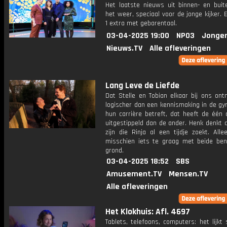
Het laatste nieuws uit binnen- en buit
het weer, speciaal voor de jonge kijker.
1 extra met gebarentaal.
03-04-2025 19:00
NPO3
Jonger
Nieuws.TV
Alle afleveringen
Lang Leve de Liefde
Dat Stelle en Tobian elkaar bij ons ont
logischer dan een kennismaking in de gy
hun carrière betreft, dat heeft de één d
uitgestippeld dan de ander. Henk denkt 
zijn die Rinja al een tijdje zoekt. Alle
misschien iets te graag met beide be
grond.
03-04-2025 18:52
SBS
Amusement.TV
Mensen.TV
Alle afleveringen
Het Klokhuis: Afl. 4697
Tablets, telefoons, computers: het lijk