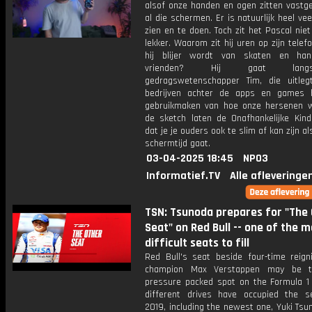
alsof onze handen en ogen zitten vastge
al die schermen. Er is natuurlijk heel vee
zien en te doen. Toch zit het Pascal nie
lekker. Waarom zit hij uren op zijn telefo
hij blijer wordt van skaten en ha
vrienden? Hij gaat lan
gedragswetenschapper Tim, die uitle
bedrijven achter de apps en games 
gebruikmaken van hoe onze hersenen w
de sketch laten de Onafhankelijke Kind
dat je je ouders ook te slim af kan zijn al
schermtijd gaat.
03-04-2025 18:45
NPO3
Informatief.TV
Alle afleveringe
TSN: Tsunoda prepares for "The
Seat" on Red Bull -- one of the 
difficult seats to fill
Red Bull's seat beside four-time reign
champion Max Verstappen may be 
pressure packed spot on the Formula 1 g
different drives have occupied the s
2019, including the newest one, Yuki Ts