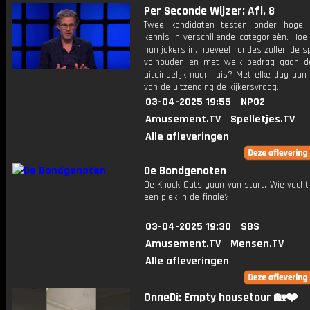
Per Seconde Wijzer: Afl. 8
Twee kandidaten testen onder hoge 
kennis in verschillende categorieën. Hoe 
hun jokers in, hoeveel rondes zullen de s
volhouden en met welk bedrag gaan d
uiteindelijk naar huis? Met elke dag aan
van de uitzending de kijkersvraag.
03-04-2025 19:55
NPO2
Amusement.TV
Spelletjes.TV
Alle afleveringen
De Bondgenoten
De Knock Outs gaan van start. Wie vecht
een plek in de finale?
03-04-2025 19:30
SBS
Amusement.TV
Mensen.TV
Alle afleveringen
OnneDi: Empty housetour 🏡❤️