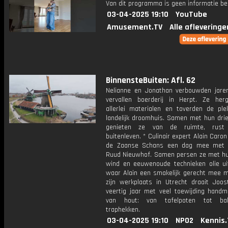
Van dit programma is geen informatie be
03-04-2025 19:10
YouTube
Amusement.TV
Alle afleveringe
BinnensteBuiten: Afl. 62
Nelianne en Jonathan verbouwden jare
vervallen boerderij in Herpt. Ze herg
allerlei materialen en toverden de pl
landelijk droomhuis. Samen met hun drie
genieten ze van de ruimte, rus
buitenleven. * Culinair expert Alain Caron
de Zaanse Schans een dag mee met 
Ruud Nieuwhof. Samen persen ze met hu
wind en eeuwenoude technieken olie uit
waar Alain een smakelijk gerecht mee ma
zijn werkplaats in Utrecht draait Joos
veertig jaar met veel toewijding handma
van hout: van tafelpoten tot ba
traphekken.
03-04-2025 19:10
NPO2
Kennis.