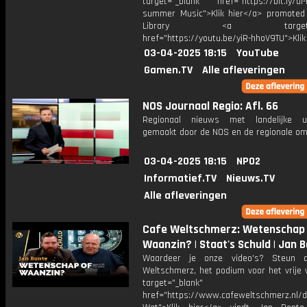
target="_blank" href="https://bit.ly/al-
summer Music">Klik hier</a> promoted
Library <a target="_b
href="https://youtu.be/yiR-hhoV9TU">Klik
03-04-2025 18:15
YouTube
Gamen.TV
Alle afleveringen
NOS Journaal Regio: Afl. 66
Regionaal nieuws met landelijke uit
gemaakt door de NOS en de regionale om
03-04-2025 18:15
NPO2
Informatief.TV
Nieuws.TV
Alle afleveringen
Cafe Weltschmerz: Wetenschap
Waanzin? | Staat's Schuld | Jan 
Waardeer je onze video's? Steun 
Weltschmerz, het podium voor het vrije 
target="_blank"
href="https://www.cafeweltschmerz.nl/