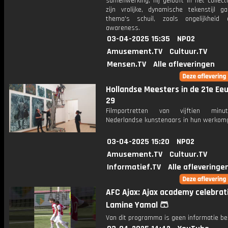
samenwerking; hij gelooft in het collect
zijn vrolijke, dynamische tekenstijl g
thema's schuil, zoals ongelijkheid
awareness.
03-04-2025 15:35
NPO2
Amusement.TV
Cultuur.TV
Mensen.TV
Alle afleveringen
Hollandse Meesters in de 21e Eeu
29
Filmportretten van vijftien min
Nederlandse kunstenaars in hun werkomg
03-04-2025 15:20
NPO2
Amusement.TV
Cultuur.TV
Informatief.TV
Alle afleveringe
AFC Ajax: Ajax academy celebrati
Lamine Yamal 🩳
Van dit programma is geen informatie be