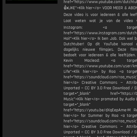
href="https://www.youtube.com/dutcht
👍LIKE">Klik hier</a> VOOR MEER & ABO
Deze video is voor iedereen & alle leef
Laat weten wat je van de video v
Instagram: <a target="_
href="https://www.instagram.com/dutch
Hoi!">Klik hier</a> Ik ben Job. Ook wel 
Dutchtuber! Op dit YouTube kanaal 
dagelijks nieuwe filmpjes. Deze film
bedoelt voor iedereen & alle leeftijden
Kevin Macleod: <a target="
href="https://www.youtube.com/user/k
Life">Klik hier</a> by Roa <a target
href="https://soundcloud.com/roa_music1
hier</a> Creative Commons — Attrib
Unported — CC BY 3.0 Free Download / S
target="_blank" href="https://bit.
Music">Klik hier</a> promoted by Audio 
target="_blank"
href="https://youtu.be/dXqEepAme-M Re
hier</a> for Summer by Roa <a target
href="https://soundcloud.com/roa_music1
hier</a> Creative Commons — Attrib
Unported — CC BY 3.0 Free Download / S