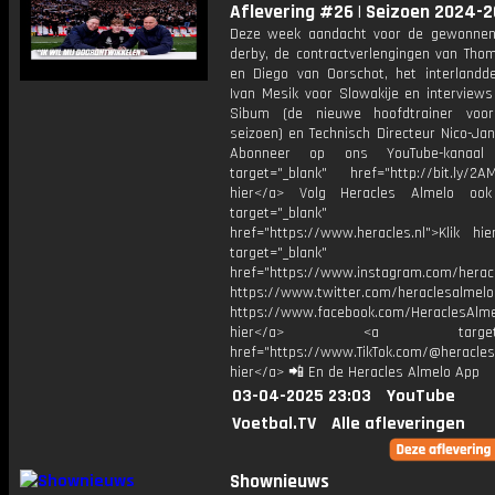
Aflevering #26 | Seizoen 2024-
Deze week aandacht voor de gewonne
derby, de contractverlengingen van Tho
en Diego van Oorschot, het interlandd
Ivan Mesik voor Slowakije en interview
Sibum (de nieuwe hoofdtrainer voor
seizoen) en Technisch Directeur Nico-Ja
Abonneer op ons YouTube-kanaal
target="_blank" href="http://bit.ly/2AM
hier</a> Volg Heracles Almelo oo
target="_blank"
href="https://www.heracles.nl">Klik hi
target="_blank"
href="https://www.instagram.com/herac
https://www.twitter.com/heraclesalmelo
https://www.facebook.com/HeraclesAlmel
hier</a> <a target="_
href="https://www.TikTok.com/@heracles
hier</a> 📲 En de Heracles Almelo App
03-04-2025 23:03
YouTube
Voetbal.TV
Alle afleveringen
Shownieuws