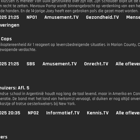
 klussen is meneer Van Gulik gestruikeld over zijn kat. Zijn schouder blijkt uit 
en recht te zetten. Mevrouw Pomp wordt binnengebracht op verdenking van een hers
oede handen. En de 14-jarige Joey heeft een gebroken pols die gezet moet worden.
025 21:25
NPO1
Amusement.TV
Gezondheid.TV
Mense
everingen
 Cops
elikoptereenheid Air 1 reageert op levensbedreigende situaties in Marion County, 
gewapende verdachte.
025 21:25
SBS
Amusement.TV
Onrecht.TV
Alle aflev
uizers: Afl. 5
ndse school in Argentinië houdt nog lang de taal levend, maar in Amerika en Ca
eratie. De band met het land van herkomst vervaagt, al duiken er nog altijd onv
kastje of trotse oesterkwekers bij New York.
025 20:35
NPO2
Informatief.TV
Kennis.TV
Alle aflev
ders