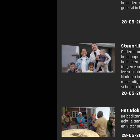
In Leiden 
gereisd in
28-05-2
Steenrij
Ondernemers
In de popu
heeft een 
teugen van
leven acht
kinderen i
meer uitg
schulden b
28-05-2
Het Blok
De badkamer
echt is aa
en Victor o
28-05-2