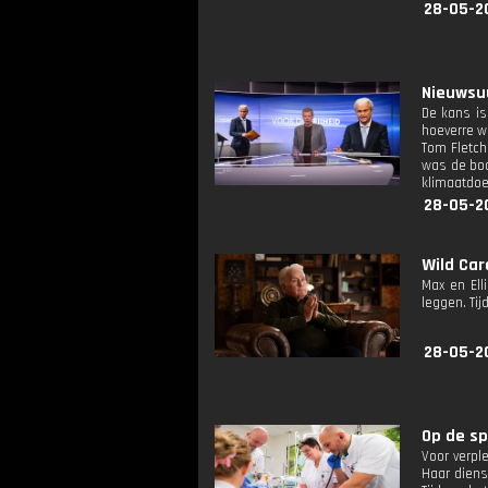
28-05-2
Nieuwsuu
De kans is
hoeverre w
Tom Fletch
was de boo
klimaatdoel
28-05-2
Wild Car
Max en Ell
leggen. Ti
28-05-2
Op de sp
Voor verpl
Haar diens