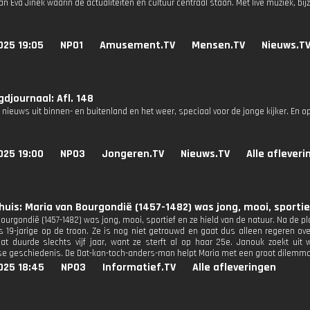
n Eva Jinek waarin de actualiteiten en cultuur centraal staan. Met live muziek, b
025 19:05
NPO1
Amusement.TV
Mensen.TV
Nieuws.T
djournaal: Afl. 148
 nieuws uit binnen- en buitenland en het weer, speciaal voor de jonge kijker. En o
025 19:00
NPO3
Jongeren.TV
Nieuws.TV
Alle aflever
huis: Maria van Bourgondië (1457-1482) was jong, mooi, sportie
ourgondië (1457-1482) was jong, mooi, sportief en ze hield van de natuur. Na de p
s 19-jarige op de troon. Ze is nog niet getrouwd en gaat dus alleen regeren ov
 Dat duurde slechts vijf jaar, want ze sterft al op haar 25e. Janouk zoekt ui
e geschiedenis. De Dat-kan-toch-anders-man helpt Maria met een groot dilemma
025 18:45
NPO3
Informatief.TV
Alle afleveringen