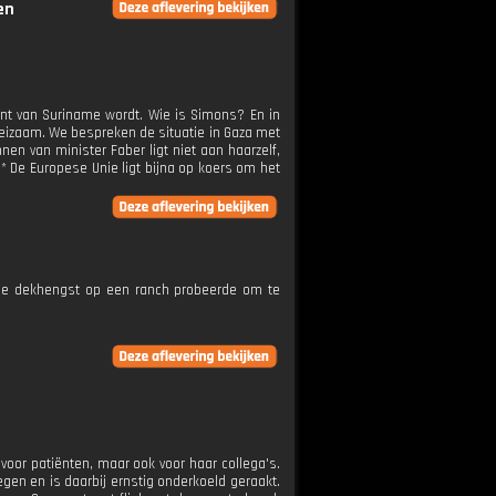
en
ent van Suriname wordt. Wie is Simons? En in
oeizaam. We bespreken de situatie in Gaza met
en van minister Faber ligt niet aan haarzelf,
* De Europese Unie ligt bijna op koers om het
 de dekhengst op een ranch probeerde om te
 voor patiënten, maar ook voor haar collega's.
gen en is daarbij ernstig onderkoeld geraakt.