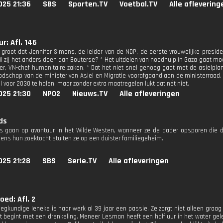
025 21:36
SBS
Sporten.TV
Voetbal.TV
Alle aflevering
r: Afl. 146
 groot dat Jennifer Simons, de leider van de NDP, de eerste vrouwelijke presid
il zij het anders doen dan Bouterse? * Het uitdelen van noodhulp in Gaza gaat m
er, VN-chef humanitaire zaken. * Dat het niet snel genoeg gaat met de asielplann
dschap van de minister van Asiel en Migratie voorafgaand aan de ministerraad. 
 voor 2030 te halen, maar zonder extra maatregelen lukt dat nét niet.
025 21:30
NPO2
Nieuws.TV
Alle afleveringen
ds
is gaan op avontuur in het Wilde Westen, wanneer ze de dader opsporen die
jdens hun zoektocht stuiten ze op een duister familiegeheim.
025 21:28
SBS
Serie.TV
Alle afleveringen
oed: Afl. 2
eegkundige Ieneke is haar werk al 39 jaar een passie. Ze zorgt niet alleen graag
t begint met een drenkeling. Meneer Lesman heeft een half uur in het water gele