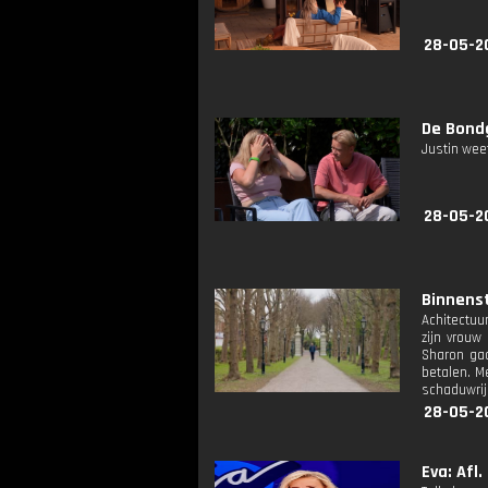
28-05-2
De Bond
Justin weet
28-05-2
Binnenst
Achitectuu
zijn vrouw
Sharon gaa
betalen. M
schaduwrijk
28-05-2
Eva: Afl.