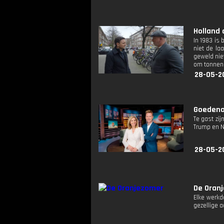
Holland 
In 1983 is
niet de la
geweld nie
om tonnen 
28-05-2
Goedenav
Te gast zi
Trump en N
28-05-2
De Oran
Elke werkd
gezellige 