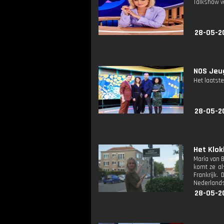
Talkshow va
28-05-2
NOS Jeug
Het laatste
28-05-2
Het Klok
Maria van B
komt ze al
Frankrijk.
Nederlands
28-05-2