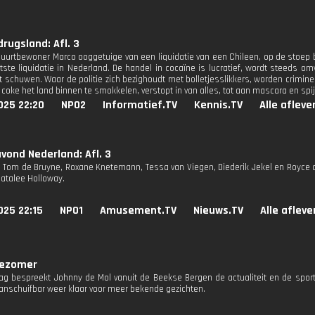
drugsland: Afl. 3
 buurtbewoner Marco ooggetuige van een liquidatie van een Chileen, op de stoep bi
atste liquidatie in Nederland. De handel in cocaïne is lucratief, wordt steeds 
t schuwen. Waar de politie zich bezighoudt met bolletjesslikkers, worden crimine
coke het land binnen te smokkelen, verstopt in van alles, tot aan mascara en spi
025 22:20
NPO2
Informatief.TV
Kennis.TV
Alle afleve
ond Nederland: Afl. 3
jn Tom de Bruyne, Roxane Knetemann, Tessa van Viegen, Diederik Jekel en Royce 
atalee Holloway.
025 22:15
NPO1
Amusement.TV
Nieuws.TV
Alle aflev
jezomer
ag bespreekt Johnny de Mol vanuit de Beekse Bergen de actualiteit en de spor
aanschuifbar weer klaar voor meer bekende gezichten.