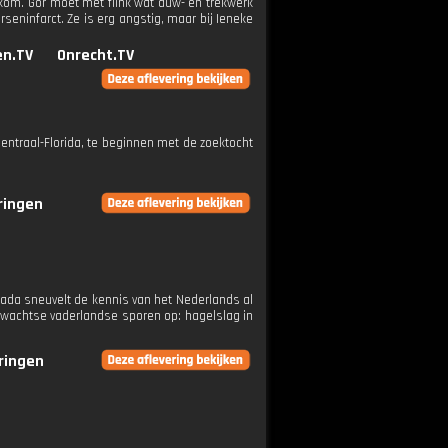
de kom. Gor moet met flink wat duw- en trekwerk
eninfarct. Ze is erg angstig, maar bij Ieneke
n.TV
Onrecht.TV
Centraal-Florida, te beginnen met de zoektocht
eringen
nada sneuvelt de kennis van het Nederlands al
erwachtse vaderlandse sporen op: hagelslag in
eringen