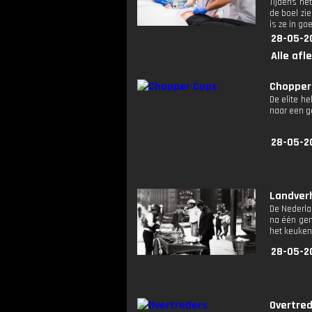
Tijdens het
de boel zi
is ze in g
28-05-2
Alle afl
Chopper
De elite h
naar een 
28-05-2
Landverh
De Nederla
na één gen
het keuken
28-05-2
Overtre