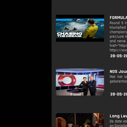
FORMULA 
Round 5 in
triumphed 
championsh
pressure m
and nerve.
href="http
https://w
28-05-2
NOS Jour
Met het l
gebarentaa
28-05-2
Lang Lev
De date va
en Danielle