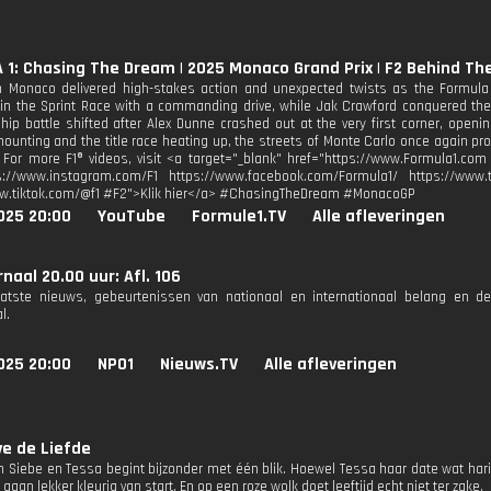
1: Chasing The Dream | 2025 Monaco Grand Prix | F2 Behind Th
 Monaco delivered high-stakes action and unexpected twists as the Formula
in the Sprint Race with a commanding drive, while Jak Crawford conquered the i
ip battle shifted after Alex Dunne crashed out at the very first corner, openi
ounting and the title race heating up, the streets of Monte Carlo once again pro
 For more F1® videos, visit <a target="_blank" href="https://www.Formula1.com 
s://www.instagram.com/F1 https://www.facebook.com/Formula1/ https://www.tw
ww.tiktok.com/@f1 #F2">Klik hier</a> #ChasingTheDream #MonacoGP
025 20:00
YouTube
Formule1.TV
Alle afleveringen
naal 20.00 uur: Afl. 106
aatste nieuws, gebeurtenissen van nationaal en internationaal belang en d
l.
025 20:00
NPO1
Nieuws.TV
Alle afleveringen
e de Liefde
n Siebe en Tessa begint bijzonder met één blik. Hoewel Tessa haar date wat harig
 gaan lekker kleurig van start. En op een roze wolk doet leeftijd echt niet ter zake.