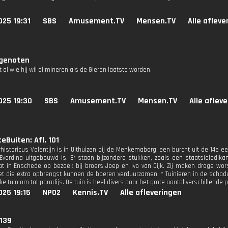
025 19:31
SBS
Amusement.TV
Mensen.TV
Alle afleve
genoten
 al wie hij wil elimineren als de Gieren laatste worden.
025 19:30
SBS
Amusement.TV
Mensen.TV
Alle aflev
eBuiten: Afl. 101
rhistoricus Valentijn is in Uithuizen bij de Menkemaborg, een burcht uit de 14e 
 Everdina uitgebouwd is. Er staan bijzondere stukken, zoals een staatsieledika
t in Enschede op bezoek bij broers Joep en Ivo van Dijk. Zij maken droge wor
et die extra opbrengst kunnen de boeren verduurzamen. * Tuinieren in de schadu
e tuin om tot paradijs. De tuin is heel divers door het grote aantal verschillende p
025 19:15
NPO2
Kennis.TV
Alle afleveringen
 139