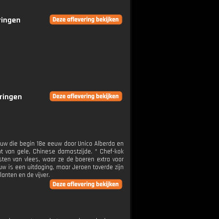
ringen
eringen
eeuw die begin 18e eeuw door Unico Alberda en
nt van gele, Chinese damastzijde. * Chef-kok
sten van vlees, waar ze de boeren extra voor
w is een uitdaging, maar Jeroen toverde zijn
lanten en de vijver.