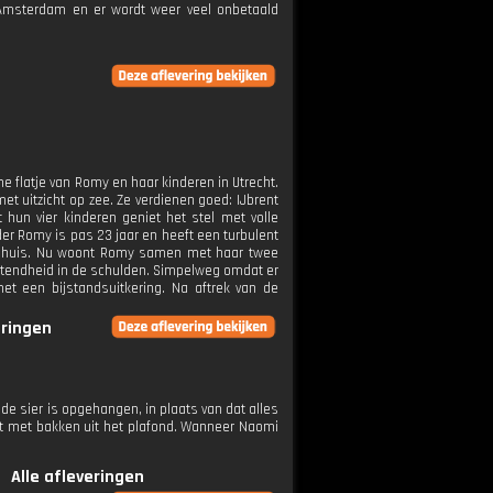
 Amsterdam en er wordt weer veel onbetaald
e flatje van Romy en haar kinderen in Utrecht.
et uitzicht op zee. Ze verdienen goed: IJbrent
hun vier kinderen geniet het stel met volle
er Romy is pas 23 jaar en heeft een turbulent
nd huis. Nu woont Romy samen met haar twee
wetendheid in de schulden. Simpelweg omdat er
 een bijstandsuitkering. Na aftrek van de
eringen
de sier is opgehangen, in plaats van dat alles
het met bakken uit het plafond. Wanneer Naomi
Alle afleveringen