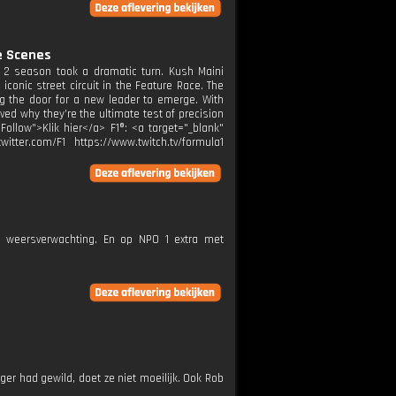
e Scenes
 2 season took a dramatic turn. Kush Maini
conic street circuit in the Feature Race. The
ng the door for a new leader to emerge. With
ved why they’re the ultimate test of precision
Follow">Klik hier</a> F1®: <a target="_blank"
itter.com/F1 https://www.twitch.tv/formula1
e weersverwachting. En op NPO 1 extra met
er had gewild, doet ze niet moeilijk. Ook Rob