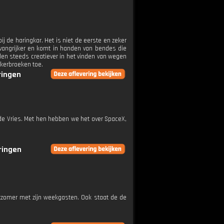
j de haringkar. Het is niet de eerste en zeker
omvangrijker en komt in handen van bendes die
len steeds creatiever in het vinden van wegen
jkerbroeken toe.
ringen
de Vries. Met hen hebben we het over SpaceX,
eringen
tzomer met zijn weekgasten. Ook staat de de