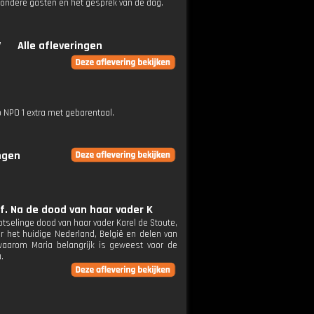
ijzondere gasten en het gesprek van de dag.
V
Alle afleveringen
p NPO 1 extra met gebarentaal.
ingen
f. Na de dood van haar vader K
lotselinge dood van haar vader Karel de Stoute,
er het huidige Nederland, België en delen van
t waarom Maria belangrijk is geweest voor de
.