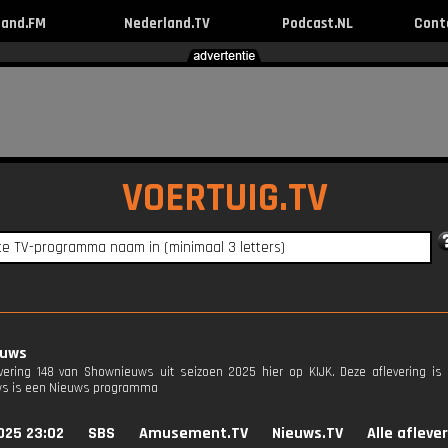
land.FM
Nederland.TV
Podcast.NL
Cont
VOERTUIG.TV
euws
evering 148 van Shownieuws uit seizoen 2025 hier op KIJK. Deze aflevering is
s is een Nieuws programma
025 23:02
SBS
Amusement.TV
Nieuws.TV
Alle afleve