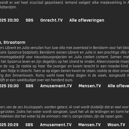
wordt er wel heel asociaal geparkeerd. Iemand weigert elke medewerking in
 Rotterdam.
025 20:30
SBS
Onrecht.TV
Alle afleveringen
k, Straatarm
 IJbrent en Julia verruilen hun luxe villa met zwembad in Benidorm voor het klein
laire Spaanse badplaats Benidorm wonen IJbrent en Julia in een prachtige villa m
montagebedrijf voor nieuwbouwprojecten en Julia creëert content. Samen met 
 het Spaanse leven en zijn dagelijks op het strand te vinden. Alleenstaande moed
er de rug. Ze raakte op haar 15e zwanger en kwam terecht in een moeder-ki
n een flatje in Utrecht. Toen ze op eigen benen kwam te staan, raakte ze door on
ing dan binnenkwam. Romy werkt twee halve dagen in de week, aangevuld met
lijft er een weekbudget over van honderd euro.
025 20:30
SBS
Amusement.TV
Mensen.TV
Alle aflev
s van de zes kluskoppels worden getest. Al snel wordt duidelijk dat er veel voor 
ngesloten. Zodra het water wordt aangezet, spuit het uit de leidingen en komt 
ntdekken dat het water bij de winnaars niet is aangesloten, zijn de rapen gaar.
025 20:29
SBS
Amusement.TV
Mensen.TV
Woon.TV