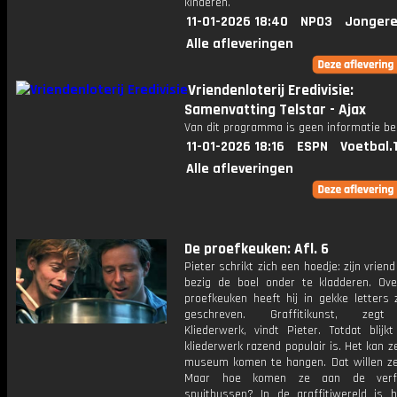
kinderen.
11-01-2026 18:40
NPO3
Jongere
Alle afleveringen
Vriendenloterij Eredivisie:
Samenvatting Telstar - Ajax
Van dit programma is geen informatie be
11-01-2026 18:16
ESPN
Voetbal.
Alle afleveringen
De proefkeuken: Afl. 6
Pieter schrikt zich een hoedje: zijn vriend
bezig de boel onder te kladderen. Ove
proefkeuken heeft hij in gekke letters 
geschreven. Graffitikunst, zegt
Kliederwerk, vindt Pieter. Totdat blijk
kliederwerk razend populair is. Het kan ze
museum komen te hangen. Dat willen ze
Maar hoe komen ze aan de ver
spuitbussen? In de graffitiwereld is 