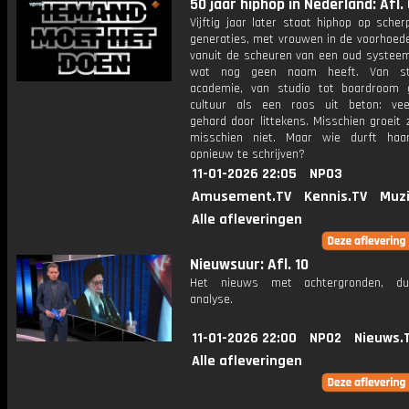
50 jaar hiphop in Nederland: Afl. 
Vijftig jaar later staat hiphop op sche
generaties, met vrouwen in de voorhoed
vanuit de scheuren van een oud systeem
wat nog geen naam heeft. Van st
academie, van studio tot boardroom 
cultuur als een roos uit beton: veer
gehard door littekens. Misschien groeit 
misschien niet. Maar wie durft haa
opnieuw te schrijven?
11-01-2026 22:05
NPO3
Amusement.TV
Kennis.TV
Muzi
Alle afleveringen
Nieuwsuur: Afl. 10
Het nieuws met achtergronden, du
analyse.
11-01-2026 22:00
NPO2
Nieuws.
Alle afleveringen