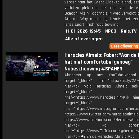
verder naar het Great Blasket Island, ee
verlaten plek aan de rand van de At
Oceaan. Als hij daarna zijn weg vervolgt 
Atlantic Way maakt hij kennis met ee
Ierse sport: Irish road bowling.
11-01-2026 19:45
NPO3
Reis.TV
Alle afleveringen
Heracles Almelo: Faber: "Aan de 
het niet comfortabel genoeg" |
Nabeschouwing #SPAHER
Abonneer op ons YouTube-kanaal
target="_blank" href="http://bit.ly/2AM
hier</a> Volg Heracles Almelo oo
target="_blank"
href="https://www.heracles.nl">Klik hi
target="_blank"
href="https://www.instagram.com/herac
https://www.twitter.com/heraclesalmelo
https://www.facebook.com/HeraclesAlmel
hier</a> <a target="_
href="https://www.TikTok.com/@heracles
hier</a> 📲 En de Heracles Almelo App