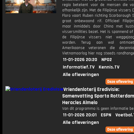
regio betekent voor de mensen die v
afhankelijk zijn. Met de Filipijnse vissers
Floro vaart Ruben richting Scarborough 
groot onbewoond rif. Officieel Filipijn
maar inmiddels door China met kust
vissersmilities bezet. Het is spannend o
de Filipijnse vissers niet weggejaa
worden. Terug aan wal ontmoe
Amerikaanse veteranen die decenn
Vietnamoorlog hier nog steeds rondhang
11-01-2026 20:20
NPO2
Informatief.TV
Kennis.TV
Alle afleveringen
Vriendenloterij Eredivisie:
Samenvatting Sparta Rotterdam
Heracles Almelo
Van dit programma is geen informatie be
11-01-2026 20:01
ESPN
Voetbal.
Alle afleveringen