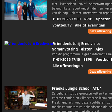
Met livebeelden en/of samenvatting
belangrijkste sportwedstrijden en -ev
van de dag. Ook met interviews en repor
11-01-2026 17:30
NPO1
Sporten.
Voetbal.TV
Alle afleveringen
Vriendenloterij Eredivisie:
Samenvatting Telstar - Ajax
Van dit programma is geen informatie be
11-01-2026 17:16
ESPN
Voetbal.
Alle afleveringen
Freeks Jungle School: Afl. 1
Ze behoren tot de grootste katten ter w
enorme tanden en vlijmscherpe klauwen:
Freek legt uit wat deze roofdieren zo g
maakt en waarom ze bekendstaan als de
en koninginnen van het dierenrijk.