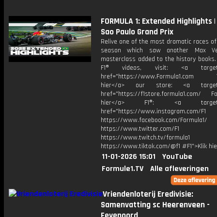
FORMULA 1: Extended Highlights |
Sao Paulo Grand Prix
Relive one of the most dramatic races o
season which saw another Max Ve
masterclass added to the history books.
F1® videos, visit: <a target="
href="https://www.Formula1.com Vis
hier</a> our store: <a target=
href="https://f1store.formula1.com/ Fol
hier</a> F1®: <a target="_
href="https://www.instagram.com/F1
https://www.facebook.com/Formula1/
https://www.twitter.com/F1
https://www.twitch.tv/formula1
https://www.tiktok.com/@f1 #F1">Klik hi
11-01-2026 15:01
YouTube
Formule1.TV
Alle afleveringen
Vriendenloterij Eredivisie:
Samenvatting sc Heerenveen -
Feyenoord