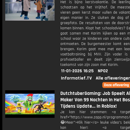
Het is bijna kerstvakantie. De leerli
schaatsen op het Vrijthof. De meeste
vieren geen kerst maar vullen de vakant
eigen manier in. Ze sluiten de dag a
groepfoto. De resultaten van de doorst
komen binnen. Klopt het schooladvies? Ee
gaat samen met Karim kijken op een m
school waar ze kinderen van andere cult
ontmoeten. De burgemeester komt een
brengen. Karim gaat mee met een leer
voetbaltraining bij MVV. Zijn vader is 
profvoetballer en deelt zijn zienswi
toekomst van zijn zoon met Karim.
11-01-2026 16:25
NPO2
Informatief.TV
Alle afleveringe
DutchtuberGaming: Job Speelt A
Maker Van 99 Nachten In Het Bos
Tijdens Update... In Roblox!
Je kan hier stemmen: <a target=
href="https://www.zapp.nl/programma
😂Meer">Klik hier</a> leuke video's bek
kan hier!: <a target="_