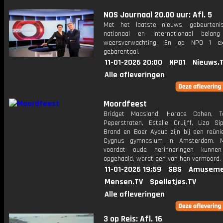
NOS Journaal 20.00 uur: Afl. 5
Met het laatste nieuws, gebeurteni
nationaal en internationaal bela
weersverwachting. En op NPO 1 e
gebarentaal.
11-01-2026 20:00
NPO1
Nieuws.
Alle afleveringen
Moordfeest
Bridget Maasland, Horace Cohen, T
Peperstraten, Estelle Cruijff, Liza Sip
Brand en Boer Ayoub zijn bij een reüni
Cygnus gymnasium in Amsterdam. 
voordat oude herinneringen kunne
opgehaald, wordt een van hen vermoord.
11-01-2026 19:59
SBS
Amuseme
Mensen.TV
Spelletjes.TV
Alle afleveringen
3 op Reis: Afl. 16