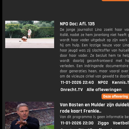
NPO Doc: Afl. 135
De jonge journalist Lina zoekt haar va
Italië, nadat ze hem jarenlang niet heeft 
wordt haar vader uitgebuit op zijn werk
hij om hulp. Een lastige keuze voor Lin
haar jeugd was zij slachtoffer van huisel
door haar vader. Ze besluit hem te hel
wordt daarbij geconfronteerd met h
verleden. Een indringende documentaire 
door generaties heen, maar vooral ove
om de vicieuze cirkel van geweld te door
11-01-2026 22:40
NPO2
Kennis.
Onrecht.TV
Alle afleveringen
Van Basten en Mulder zijn duideli
rode kaart Frenkie..
Van dit programma is geen informatie be
11-01-2026 22:30
Ziggo
Voetbal