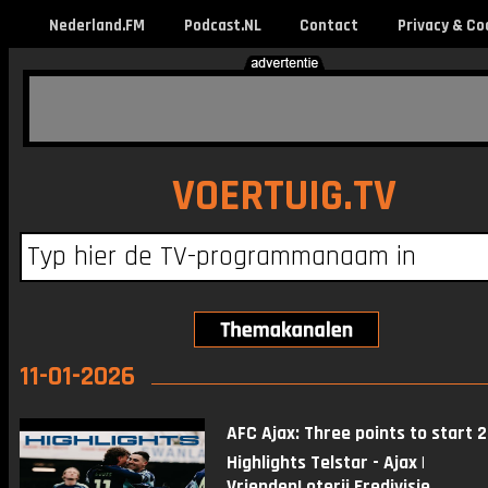
Nederland.FM
Podcast.NL
Contact
Privacy & Co
VOERTUIG.TV
11-01-2026
AFC Ajax: Three points to start 2
Highlights Telstar - Ajax |
VriendenLoterij Eredivisie