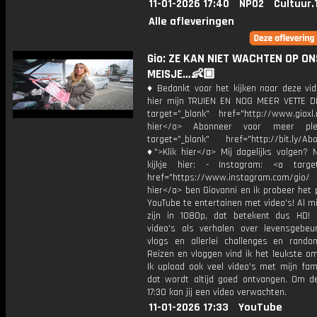
11-01-2026 17:40
NPO2
Cultuur.
Alle afleveringen
Gio: ZE KAN NIET WACHTEN OP ON
MEISJE…👶🏼
♦ Bedankt voor het kijken naar deze vid
hier mijn TRUIEN EN NOG MEER VETTE D
target="_blank" href="http://www.gioxl.
hier</a> Abonneer voor meer ple
target="_blank" href="http://bit.ly/Ab
♦">Klik hier</a> Mij dagelijks volgen?
kijkje hier: - Instagram: <a target
href="https://www.instagram.com/gio/
hier</a> ben Giovanni en ik probeer het 
YouTube te entertainen met video's! Al mi
zijn in 1080p, dat betekent dus HD! 
video's als verhalen over levensgebeur
vlogs en allerlei challenges en rando
Reizen en vloggen vind ik het leukste o
Ik upload ook veel video's met mijn fam
dat wordt altijd goed ontvangen. Om 
17:30 kan jij een video verwachten.
11-01-2026 17:33
YouTube