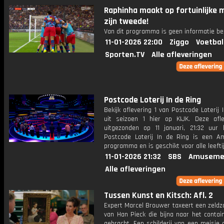
Raphinha maakt op fortuinlijke 
zijn tweede!
Van dit programma is geen informatie be
11-01-2026 22:00
Ziggo
Voetbal
Sporten.TV
Alle afleveringen
Postcode Loterij In de Ring
Bekijk aflevering 1 van Postcode Loterij 
uit seizoen 1 hier op KIJK. Deze afle
uitgezonden op 11 januari, 21:32 uur 
Postcode Loterij In de Ring is een 
programma en is geschikt voor alle leefti
11-01-2026 21:32
SBS
Amuseme
Alle afleveringen
Tussen Kunst en Kitsch: Afl. 2
Expert Marcel Brouwer taxeert een zeldz
van Han Pieck die bijna naar het contai
gebracht. Een schilderij van een meisje 