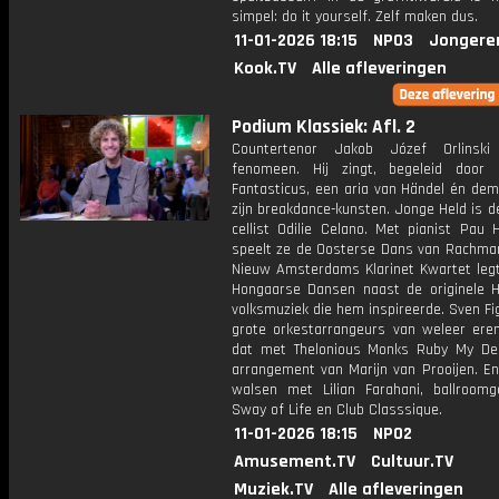
simpel: do it yourself. Zelf maken dus.
11-01-2026 18:15
NPO3
Jongere
Kook.TV
Alle afleveringen
Podium Klassiek: Afl. 2
Countertenor Jakob Józef Orlinsk
fenomeen. Hij zingt, begeleid door
Fantasticus, een aria van Händel én dem
zijn breakdance-kunsten. Jonge Held is de
cellist Odilie Celano. Met pianist Pau 
speelt ze de Oosterse Dans van Rachman
Nieuw Amsterdams Klarinet Kwartet leg
Hongaarse Dansen naast de originele 
volksmuziek die hem inspireerde. Sven Fi
grote orkestarrangeurs van weleer ere
dat met Thelonious Monks Ruby My De
arrangement van Marijn van Prooijen. E
walsen met Lilian Farahani, ballroomg
Sway of Life en Club Classsique.
11-01-2026 18:15
NPO2
Amusement.TV
Cultuur.TV
Muziek.TV
Alle afleveringen