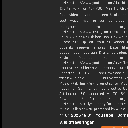
href="https://www.youtube.com/dutcht
👍LIKE">Klik hier</a> VOOR MEER & ABO
Deze video is voor iedereen & alle leef
Laat weten wat je van de video v
Instagram: <a target="_
href="https://www.instagram.com/dutch
Hoi!">Klik hier</a> Ik ben Job. Ook wel 
Dutchtuber! Op dit YouTube kanaal 
dagelijks nieuwe filmpjes. Deze film
bedoelt voor iedereen & alle leeftijden
Kevin Macleod: <a target="
href="https://www.youtube.com/user/k
Creative">Klik hier</a> Commons — Attri
Unported — CC BY 3.0 Free Download / S
target="_blank" href="https://bit.
Music">Klik hier</a> promoted by Audi
Ready for Summer by Roa Creative C
Attribution 3.0 Unported — CC BY 
Download / Stream: <a target="
href="https://bit.ly/al-ready-for-summer
Music">Klik hier</a> promoted by Audio L
11-01-2026 16:01
YouTube
Game
Alle afleveringen