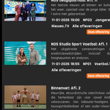
NOS Jeugdjournaal: Afl. 11
Het laatste nieuws uit binnen- en buit
het weer, speciaal voor de jonge kijker.
1 extra met gebarentaal.
11-01-2026 19:00
NPO3
Jongere
Nieuws.TV
Alle afleveringen
NOS Studio Sport Voetbal: Afl. 1
Met uitgebreide samenvattingen 
eredivisiewedstrijden. Inclusief do
hoogtepunten en analyses.
11-01-2026 18:55
NPO1
Voetbal.
Alle afleveringen
Binnenvet: Afl. 2
Kleurrijke, absurdistische sketchshow vol
die herkenbaar zijn voor zowel kin
volwassenen. Van kabouter-hooligan
kauwgomballenboer of een ouder-show