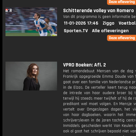
Schitterende volley van Romero
Van dit programma is geen informatie be
11-01-2026 17:46
Ziggo
Voetbal
Sporten.TV
Alle afleveringen
VPRO Boeken: Afl. 2
Het romandebuut Mensen van de dag 
Frankrijk opgegroeide Emma Doude van T
gaat over een familie van Nederlandse p
in de Elzas. De verteller keert terug na
de intrede van haar oudere broer bij 
terwijl hij steeds meer twijfelt of hij de 
predikant wel moet volgen. En Mensje v
vertelt over Omgeslagen dagen, het vi
van haar dagboeken, waarin het imme
schrijversleven in de jaren tachtig centr
Inmiddels gescheiden werkt Van Keulen s
ook al gaat het schrijven bepaald niet van