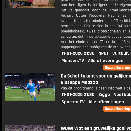
aan het rijgen is intrigeerde de eigena
Het is gemaakt door de Amerikaanse
Richard Caton Woodville. Het is een
schilderij, er zijn minder dan 20 schild
hem bekend. Ook te zien in het DAF Mu
boeddhabeeld, twee altaarpanelen en e
schaaltje, dat in de categorie poppengoe
Aan het einde van de 17e en in de 18e
poppengoed een hobby van de vrouw des 
11-01-2026 21:30
NPO1
Cultuur.
Mensen.TV
Alle afleveringen
De Schot tekent voor de gelijkma
Giuseppe Meazza
Van dit programma is geen informatie be
11-01-2026 21:30
Ziggo
Voetbal
Sporten.TV
Alle afleveringen
WOW! Wat een gruwelijke goal v