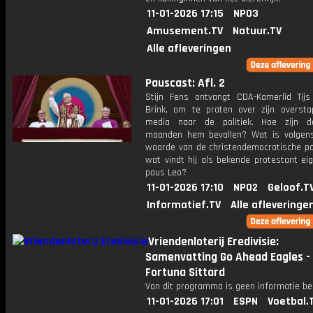
11-01-2026 17:15
NPO3
Amusement.TV
Natuur.TV
Alle afleveringen
Pauscast: Afl. 2
Stijn Fens ontvangt CDA-Kamerlid Tij
Brink, om te praten over zijn overst
media naar de politiek. Hoe zijn d
maanden hem bevallen? Wat is volge
waarde van de christendemocratische pol
wat vindt hij als bekende protestant eig
paus Leo?
11-01-2026 17:10
NPO2
Geloof.T
Informatief.TV
Alle afleveringe
Vriendenloterij Eredivisie:
Samenvatting Go Ahead Eagles -
Fortuna Sittard
Van dit programma is geen informatie be
11-01-2026 17:01
ESPN
Voetbal.