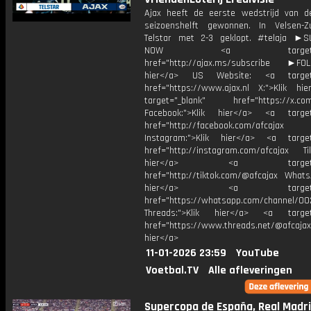
Ajax heeft de eerste wedstrijd van 
seizoenshelft gewonnen. In Velsen-
Telstar met 2-3 geklopt. #telaja ►
NOW <a target="_b
href="http://ajax.ms/subscribe ►FOL
hier</a> US Website: <a target=
href="https://www.ajax.nl X:">Klik hi
target="_blank" href="https://x.co
Facebook:">Klik hier</a> <a target
href="http://facebook.com/afcajax
Instagram:">Klik hier</a> <a target
href="http://instagram.com/afcajax TikT
hier</a> <a target="_
href="http://tiktok.com/@afcajax WhatsA
hier</a> <a target="_
href="https://whatsapp.com/channel/
Threads:">Klik hier</a> <a target=
href="https://www.threads.net/@afcajax
hier</a>
11-01-2026 23:59
YouTube
Voetbal.TV
Alle afleveringen
Supercopa de España, Real Madri