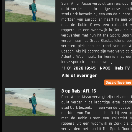
Sahil Amar Aïssa vervolgt zijn reis door 
duikt verder in de krachtige Ierse identit
stad Cork bezoekt hij een van de oudste
markten van Europa en heeft hij een o
met de Kabin Crew: een collectief 
rappers uit een woonwijk in Cork die 
veroverden met hun hit The Spark. Daarna
verder naar het Great Blasket Island, ee
verlaten plek aan de rand van de At
Oceaan. Als hij daarna zijn weg vervolgt 
Atlantic Way maakt hij kennis met ee
Ierse sport: Irish road bowling.
11-01-2026 19:45
NPO3
Reis.TV
Alle afleveringen
3 op Reis: Afl. 16
Sahil Amar Aïssa vervolgt zijn reis door 
duikt verder in de krachtige Ierse identit
stad Cork bezoekt hij een van de oudste
markten van Europa en heeft hij een o
met de Kabin Crew: een collectief 
rappers uit een woonwijk in Cork die 
veroverden met hun hit The Spark. Daarna