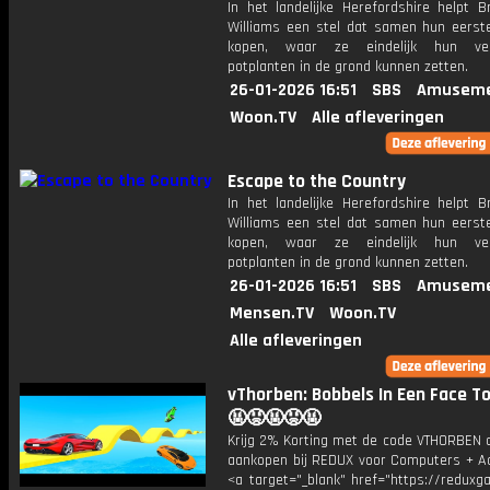
In het landelijke Herefordshire helpt B
Williams een stel dat samen hun eerste
kopen, waar ze eindelijk hun ver
potplanten in de grond kunnen zetten.
26-01-2026 16:51
SBS
Amuseme
Woon.TV
Alle afleveringen
Escape to the Country
In het landelijke Herefordshire helpt B
Williams een stel dat samen hun eerste
kopen, waar ze eindelijk hun ver
potplanten in de grond kunnen zetten.
26-01-2026 16:51
SBS
Amuseme
Mensen.TV
Woon.TV
Alle afleveringen
vThorben: Bobbels In Een Face To
🤬😡🤬😡🤬
Krijg 2% Korting met de code VTHORBEN o
aankopen bij REDUX voor Computers + Ac
<a target="_blank" href="https://reduxg