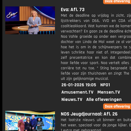
Eva: Afl. 73
Met de deadline op vrijdag in zicht, zi
lijsttrekkers van D66, VVD en CDA vl
coalitieakkoord. Wat kunnen we de kome
verwachten? En gaan ze de deadline écht
Noa Vahle groeide op onder een vergroot
dochter van Linda de Mol weet ze al van
hoe het is om in de schijnwerpers te s
leven schrikte haar niet af. Integendee
zelf presentatrice en kon dat combi
haar liefde voor sport. Noa vertelt alles
carrière tot nu toe. * Sting bespreekt 
liefde voor zijn thuishaven en zingt The
uit zijn gelijknamige musical.
26-01-2026 19:05
NPO1
Amusement.TV
Mensen.TV
Nieuws.TV
Alle afleveringen
NOS Jeugdjournaal: Afl. 26
Het laatste nieuws uit binnen- en buit
het weer, speciaal voor de jonge kijker.
1 extra met gebarentaal.