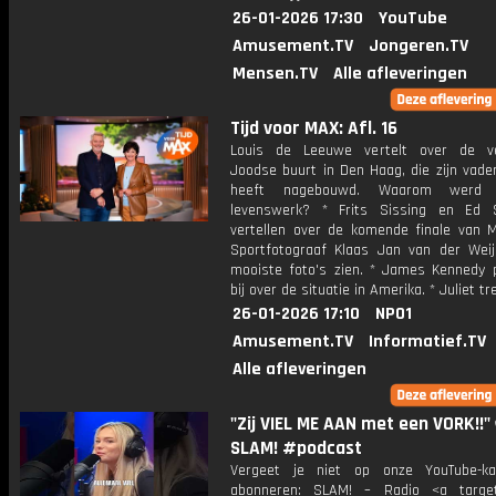
26-01-2026 17:30
YouTube
Amusement.TV
Jongeren.TV
Mensen.TV
Alle afleveringen
Tijd voor MAX: Afl. 16
Louis de Leeuwe vertelt over de v
Joodse buurt in Den Haag, die zijn vade
heeft nagebouwd. Waarom werd d
levenswerk? * Frits Sissing en Ed 
vertellen over de komende finale van M
Sportfotograaf Klaas Jan van der Weij 
mooiste foto's zien. * James Kennedy 
bij over de situatie in Amerika. * Juliet tr
26-01-2026 17:10
NPO1
Amusement.TV
Informatief.TV
Alle afleveringen
"Zij VIEL ME AAN met een VORK!!" 
SLAM! #podcast
Vergeet je niet op onze YouTube-ka
abonneren: SLAM! – Radio <a target