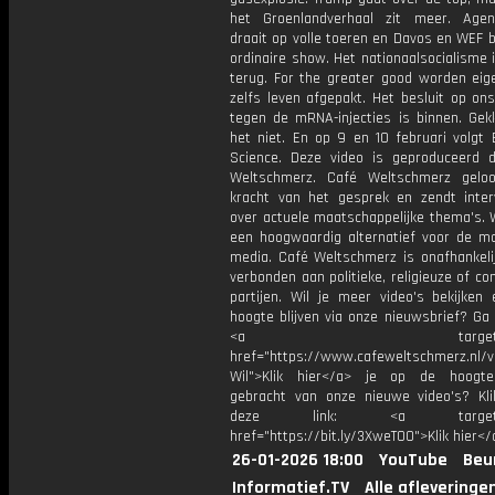
het Groenlandverhaal zit meer. Age
draait op volle toeren en Davos en WEF b
ordinaire show. Het nationaalsocialisme i
terug. For the greater good worden ei
zelfs leven afgepakt. Het besluit op on
tegen de mRNA-injecties is binnen. Gek
het niet. En op 9 en 10 februari volgt 
Science. Deze video is geproduceerd 
Weltschmerz. Café Weltschmerz gelo
kracht van het gesprek en zendt inter
over actuele maatschappelijke thema's. 
een hoogwaardig alternatief voor de m
media. Café Weltschmerz is onafhankelij
verbonden aan politieke, religieuze of c
partijen. Wil je meer video's bekijken
hoogte blijven via onze nieuwsbrief? Ga
<a target="_bl
href="https://www.cafeweltschmerz.nl/v
Wil">Klik hier</a> je op de hoogt
gebracht van onze nieuwe video's? Kl
deze link: <a target="_
href="https://bit.ly/3XweTO0">Klik hier</
26-01-2026 18:00
YouTube
Beu
Informatief.TV
Alle afleveringe