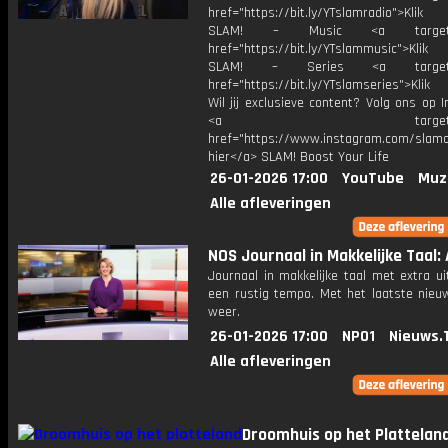
href="https://bit.ly/YTslamradio">Klik
SLAM! – Music <a target="_
href="https://bit.ly/YTslammusic">Klik
SLAM! – Series <a target="
href="https://bit.ly/YTslamseries">Klik
Wil jij exclusieve content? Volg ons op 
<a target="_bl
href="https://www.instagram.com/slamoff
hier</a> SLAM! Boost Your Life
26-01-2026 17:00
YouTube
Muz
Alle afleveringen
NOS Journaal in Makkelijke Taal: A
Journaal in makkelijke taal met extra ui
een rustig tempo. Met het laatste nieu
weer.
26-01-2026 17:00
NPO1
Nieuws.
Alle afleveringen
Droomhuis op het Plattelan