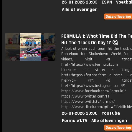
26-01-2026 23:03
ESPN
Voetbal
Alle afleveringen
FORMULA 1: What Time Did The T
Hit The Track On Day 1? 🤔
A look at when each team hit the track o
Barcelona for Shakedown Week! For 
videos, visit: <a target="
href="https://www.Formula1.com Vis
hier</a> our store: <a target=
href="https://f1store.formula1.com/ Fol
hier</a> F1®: <a target="_
href="https://www.instagram.com/F1
https://www.facebook.com/Formula1/
https://www.twitter.com/F1
https://www.twitch.tv/formula1
https://www.tiktok.com/@f1 #F1">Klik hi
26-01-2026 23:00
YouTube
Formule1.TV
Alle afleveringen