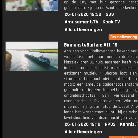
op de jury met hun gezonde gerec
geïnspireerd zijn op de Aziatische keuken
26-01-2026 19:30
SBS
Amusement.TV
Kook.TV
Alle afleveringen
BinnensteBuiten: Afl. 16
Aan een voor Eindhovenaren bekend verk
woont Lisa met haar man en drie zon
klassiek jaren 30-huis. Iedereen heeft in 
in huis, maar het liefst maken ze sa
eetkamer muziek. * Sharon laat zie
stamppot helemaal niet saai hoeft te
maakt een smeuïge paddenstoelensta
gesmolten brie, een druppel honing en g
amandelschaafsel. Een verrassend m
ovengerecht. * Rivierenkenner Wim 
mee naar zijn grote liefde: de IJssel. Al
langs het water staat hij stil bij de sch
kwetsbaarheid van deze machtige rivier.
26-01-2026 19:10
NPO2
Kennis.
Alle afleveringen