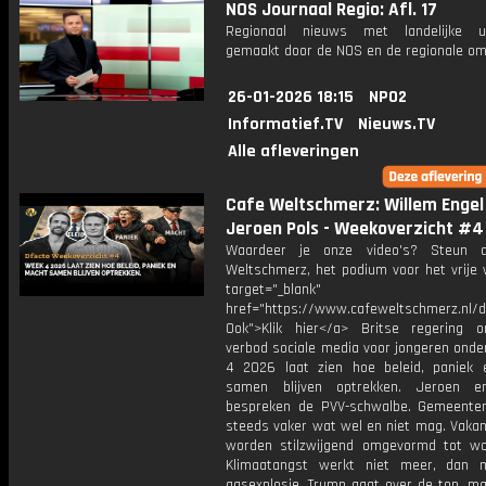
NOS Journaal Regio: Afl. 17
Regionaal nieuws met landelijke uit
gemaakt door de NOS en de regionale om
26-01-2026 18:15
NPO2
Informatief.TV
Nieuws.TV
Alle afleveringen
Cafe Weltschmerz: Willem Engel
Jeroen Pols - Weekoverzicht #4
Waardeer je onze video's? Steun 
Weltschmerz, het podium voor het vrije 
target="_blank"
href="https://www.cafeweltschmerz.nl/
Ook">Klik hier</a> Britse regering o
verbod sociale media voor jongeren onde
4 2026 laat zien hoe beleid, paniek
samen blijven optrekken. Jeroen e
bespreken de PVV-schwalbe. Gemeente
steeds vaker wat wel en niet mag. Vakan
worden stilzwijgend omgevormd tot wo
Klimaatangst werkt niet meer, dan 
gasexplosie. Trump gaat over de top, ma