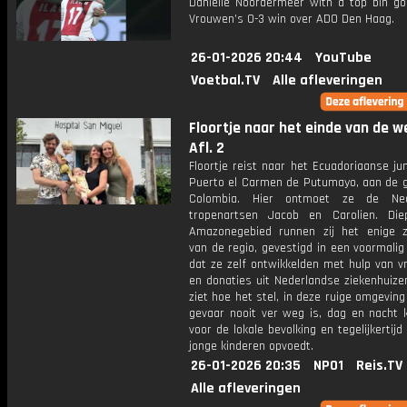
Daniëlle Noordermeer with a top bin goa
Vrouwen’s 0-3 win over ADO Den Haag.
26-01-2026 20:44
YouTube
Voetbal.TV
Alle afleveringen
Floortje naar het einde van de w
Afl. 2
Floortje reist naar het Ecuadoriaanse ju
Puerto el Carmen de Putumayo, aan de 
Colombia. Hier ontmoet ze de Ned
tropenartsen Jacob en Carolien. Di
Amazonegebied runnen zij het enige z
van de regio, gevestigd in een voormalig
dat ze zelf ontwikkelden met hulp van vri
en donaties uit Nederlandse ziekenhuizen
ziet hoe het stel, in deze ruige omgevin
gevaar nooit ver weg is, dag en nacht k
voor de lokale bevolking en tegelijkertij
jonge kinderen opvoedt.
26-01-2026 20:35
NPO1
Reis.TV
Alle afleveringen