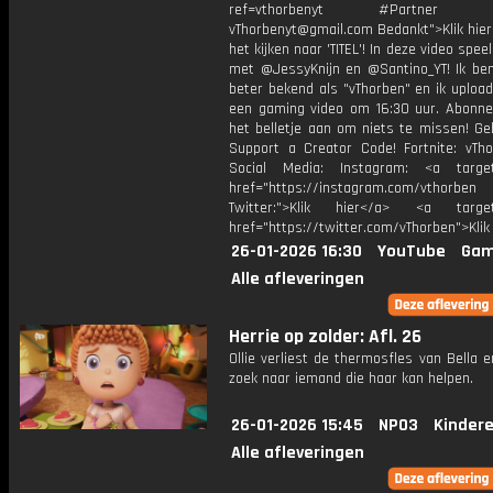
ref=vthorbenyt #Partner Bu
vThorbenyt@gmail.com Bedankt">Klik hier
het kijken naar 'TITEL'! In deze video spee
met @JessyKnijn en @Santino_YT! Ik ben
beter bekend als "vThorben" en ik upload
een gaming video om 16:30 uur. Abonne
het belletje aan om niets te missen! Ge
Support a Creator Code! Fortnite: vTho
Social Media: Instagram: <a target
href="https://instagram.com/vthorben
Twitter:">Klik hier</a> <a target=
href="https://twitter.com/vThorben">Klik
26-01-2026 16:30
YouTube
Gam
Alle afleveringen
Herrie op zolder: Afl. 26
Ollie verliest de thermosfles van Bella 
zoek naar iemand die haar kan helpen.
26-01-2026 15:45
NPO3
Kinder
Alle afleveringen