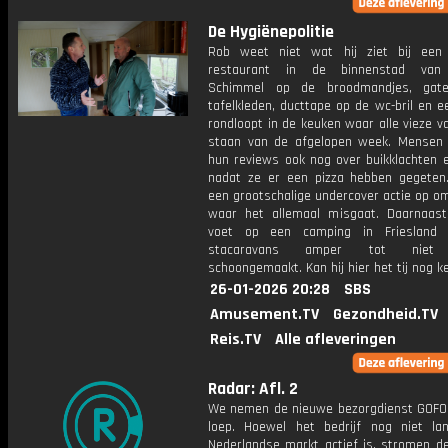
De Hygiënepolitie
Rob weet niet wat hij ziet bij een
restaurant in de binnenstad van 
Schimmel op de broodmandjes, gat
tafelkleden, ducttape op de wc-bril en e
rondloopt in de keuken waar alle vieze vaa
staan van de afgelopen week. Mensen 
hun reviews ook nog over buikklachten e
nadat ze er een pizza hebben gegeten
een grootschalige undercover actie op om
waar het allemaal misgaat. Daarnaas
voet op een camping in Friesland
stacaravans amper tot niet
schoongemaakt. Kan hij hier het tij nog k
26-01-2026 20:28
SBS
Amusement.TV
Gezondheid.TV
Reis.TV
Alle afleveringen
Radar: Afl. 2
We nemen de nieuwe bezorgdienst GOFO
loep. Hoewel het bedrijf nog niet l
Nederlandse markt actief is, stromen de