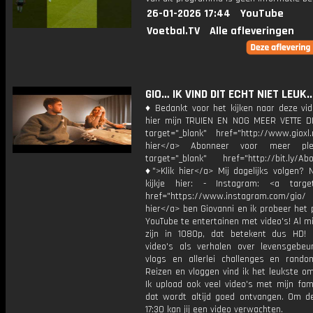
26-01-2026 17:44
YouTube
Voetbal.TV
Alle afleveringen
GIO… IK VIND DIT ECHT NIET LEUK.
♦ Bedankt voor het kijken naar deze vid
hier mijn TRUIEN EN NOG MEER VETTE D
target="_blank" href="http://www.gioxl.
hier</a> Abonneer voor meer ple
target="_blank" href="http://bit.ly/Ab
♦">Klik hier</a> Mij dagelijks volgen?
kijkje hier: - Instagram: <a target
href="https://www.instagram.com/gio/
hier</a> ben Giovanni en ik probeer het 
YouTube te entertainen met video's! Al mi
zijn in 1080p, dat betekent dus HD! 
video's als verhalen over levensgebeur
vlogs en allerlei challenges en rando
Reizen en vloggen vind ik het leukste o
Ik upload ook veel video's met mijn fam
dat wordt altijd goed ontvangen. Om 
17:30 kan jij een video verwachten.