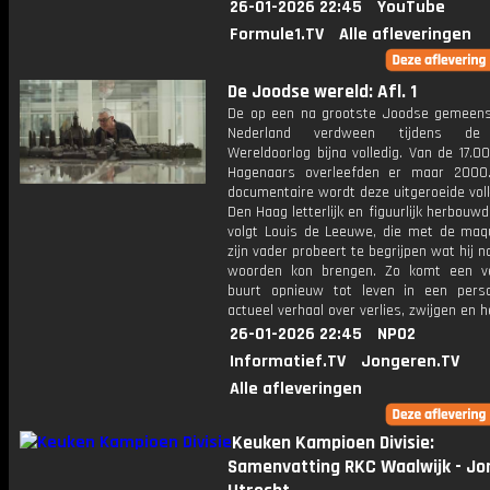
26-01-2026 22:45
YouTube
Formule1.TV
Alle afleveringen
De Joodse wereld: Afl. 1
De op een na grootste Joodse gemeen
Nederland verdween tijdens de
Wereldoorlog bijna volledig. Van de 17.
Hagenaars overleefden er maar 2000
documentaire wordt deze uitgeroeide vol
Den Haag letterlijk en figuurlijk herbouwd.
volgt Louis de Leeuwe, die met de maq
zijn vader probeert te begrijpen wat hij n
woorden kon brengen. Zo komt een v
buurt opnieuw tot leven in een perso
actueel verhaal over verlies, zwijgen en h
26-01-2026 22:45
NPO2
Informatief.TV
Jongeren.TV
Alle afleveringen
Keuken Kampioen Divisie:
Samenvatting RKC Waalwijk - Jo