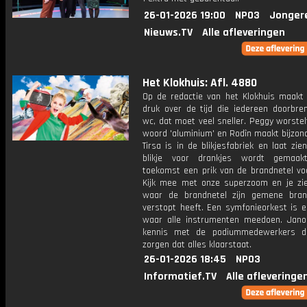
26-01-2026 19:00
NPO3
Jonger
Nieuws.TV
Alle afleveringen
Het Klokhuis: Afl. 4880
Op de redactie van het Klokhuis maakt 
druk over de tijd die iedereen doorbre
wc, dat moet veel sneller. Peggy worste
woord 'aluminium' en Rodîn maakt bijzon
Tirsa is in de blikjesfabriek en laat zi
blikje voor drankjes wordt gemaak
toekomst een prik van de brandnetel v
Kijk mee met onze superzoom en je zie
waar de brandnetel zijn gemene bran
verstopt heeft. Een symfonieorkest is e
waar alle instrumenten meedoen. Jan
kennis met de podiummedewerkers di
zorgen dat alles klaarstaat.
26-01-2026 18:45
NPO3
Informatief.TV
Alle afleveringe