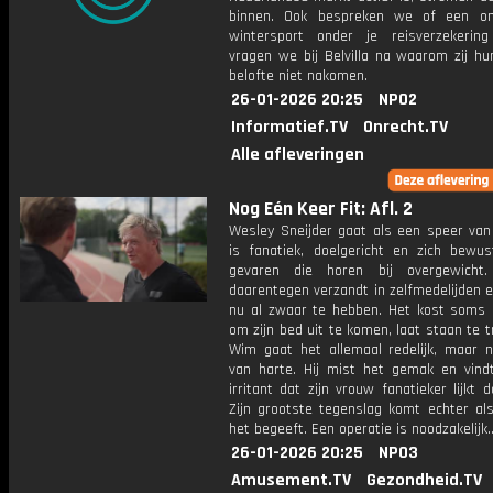
binnen. Ook bespreken we of een on
wintersport onder je reisverzekerin
vragen we bij Belvilla na waarom zij hu
belofte niet nakomen.
26-01-2026 20:25
NPO2
Informatief.TV
Onrecht.TV
Alle afleveringen
Nog Eén Keer Fit: Afl. 2
Wesley Sneijder gaat als een speer van 
is fanatiek, doelgericht en zich bewu
gevaren die horen bij overgewicht.
daarentegen verzandt in zelfmedelijden en
nu al zwaar te hebben. Het kost soms 
om zijn bed uit te komen, laat staan te tr
Wim gaat het allemaal redelijk, maar ni
van harte. Hij mist het gemak en vind
irritant dat zijn vrouw fanatieker lijkt da
Zijn grootste tegenslag komt echter als
het begeeft. Een operatie is noodzakelijk..
26-01-2026 20:25
NPO3
Amusement.TV
Gezondheid.TV