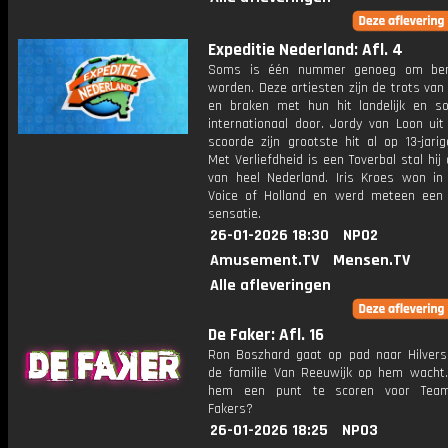
Expeditie Nederland: Afl. 4
Soms is één nummer genoeg om be
worden. Deze artiesten zijn de trots van
en braken met hun hit landelijk en s
internationaal door. Jordy van Loon uit
scoorde zijn grootste hit al op 13-jarige
Met Verliefdheid is een Toverbal stal hij
van heel Nederland. Iris Kroes won in
Voice of Holland en werd meteen een 
sensatie.
26-01-2026 18:30
NPO2
Amusement.TV
Mensen.TV
Alle afleveringen
De Faker: Afl. 16
Ron Boszhard gaat op pad naar Hilver
de familie Van Reeuwijk op hem wacht.
hem een punt te scoren voor Tea
Fakers?
26-01-2026 18:25
NPO3