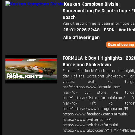
Keuken Kampioen Divisie:
Samenvatting De Graafschap - F
Bosch
Van dit programma is geen informatie be
26-01-2026 22:48
ESPN
Voetbal
Alle afleveringen
FORMULA 1: Day 1 Highlights | 202
Barcelona Shakedown
Formula 1 is back! Catch up on the highl
day 1 of the Barcelona Shakedown. For
videos, visit: <a target="
href="https://www.Formula1.com Vis
hier</a> our store: <a target=
href="https://f1store.formula1.com/ Fol
hier</a> F1®: <a target="_
href="https://www.instagram.com/F1
https://www.facebook.com/Formula1/
https://www.twitter.com/F1
https://www.twitch.tv/formula1
https://www.tiktok.com/@f1 #F1">Klik hi