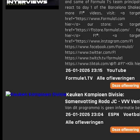
and some of Formula 1's team principal
react to day 1 of the Barcelona Shake
more F1® videos, visit: <a target=
href="https://www.Formula1.com Vis
hier</a> our store: <a target=
href="https://f1store.formula1.com/ Fol
hier</a> F1®: <a target="_
href="https://www.instagram.com/F1
https://www.facebook.com/Formula1/
https://www.twitter.com/F1
https://www.twitch.tv/formula1
https://www.tiktok.com/@f1 #F1">Klik hi
26-01-2026 23:15
YouTube
Formule1.TV
Alle afleveringen
Keuken Kampioen Divisie:
Samenvatting Roda JC - VVV Ven
Van dit programma is geen informatie be
26-01-2026 23:04
ESPN
Voetba
Alle afleveringen