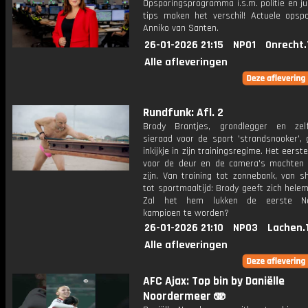
Opsporingsprogramma i.s.m. politie en ju
tips maken het verschil! Actuele opsp
Anniko van Santen.
26-01-2026 21:15
NPO1
Onrecht.
Alle afleveringen
Rundfunk: Afl. 2
Brody Brantjes, grondlegger en zel
sieraad voor de sport 'strandsnooker', 
inkijkje in zijn trainingsregime. Het eerst
voor de deur en de camera's mochten o
zijn. Van training tot zonnebank, van 
tot sportmaaltijd: Brody geeft zich helem
Zal het hem lukken de eerste Ne
kampioen te worden?
26-01-2026 21:10
NPO3
Lachen.
Alle afleveringen
AFC Ajax: Top bin by Daniëlle
Noordermeer 🫨